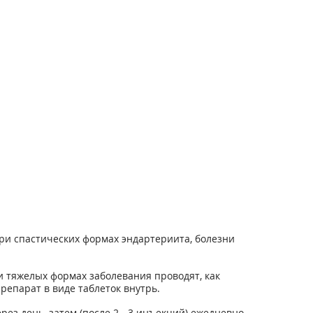
ри спастических формах эндартериита, болезни
 тяжелых формах заболевания проводят, как
епарат в виде таблеток внутрь.
ез день, затем (после 2 - 3 инъекций) ежедневно.