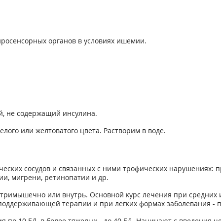
росенсорных органов в условиях ишемии.
, не содержащий инсулина.
ого или желтоватого цвета. Растворим в воде.
ских сосудов и связанных с ними трофических нарушениях: п
ии, мигрени, ретинопатии и др.
римышечно или внутрь. Основной курс лечения при средних и
поддерживающей терапии и при легких формах заболевания - пр
по 10 ЕД, в более тяжелых - до 40 ЕД. Начинают с введения чер