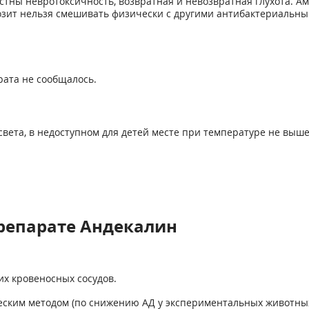
ны невротоксичность, возвратная и невозвратная глухота. Ам
козит нельзя смешивать физически с другими антибактериаль
рата не сообщалось.
вета, в недоступном для детей месте при температуре не выше 2
репарате Андекалин
х кровеносных сосудов.
ским методом (по снижению АД у экспериментальных животных