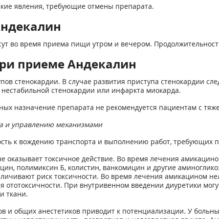
ские явления, требующие отмены препарата.
Андекалин
за/сут во время приема пищи утром и вечером. Продолжительнос
ри приеме Андекалин
ов стенокардии. В случае развития приступа стенокардии сле
и нестабильной стенокардии или инфаркта миокарда.
анных назначение препарата не рекомендуется пациентам с тя
та и управлению механизмами
ость к вождению транспорта и выполнению работ, требующих 
е оказывает токсичное действие. Во время лечения амикацино
цин, полимиксин Б, колистин, ванкомицин и другие аминоглик
еличивают риск токсичности. Во время лечения амикацином не
ия ототоксичности. При внутривенном введении диуретики мог
и ткани.
 и общих анестетиков приводит к потенциализации. У больны