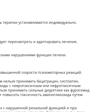
ть терапии устанавливается индивидуально.
дует пересмотреть и адаптировать лечение.
желыми нарушениями функции печени.
повышенной скорости психомоторных реакций.
м нельзя принимать бацитрацин, сисплатин,
озиды с невротоксичным или нефротоксичным
льзя принимать сильные диуретики как фуросемид.
ут повысить токсичность аминогликозида путем
х с нарушенной ренальной функцией и при