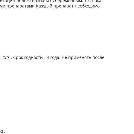
икацин нельзя назначать беременным. т к, пока
ными препаратами Каждый препарат необходимо
5°С. Срок годности - 4 года. Не применять после
) .