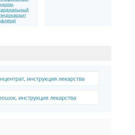
ндром,
кардиальный
(эндокардит
флера)
нцентрат, инструкция лекарства
рошок, инструкция лекарства