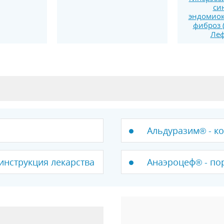
си
эндомио
фиброз 
Леф
Альдуразим® - ко
инструкция лекарства
Анаэроцеф® - по