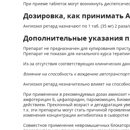
При приеме таблеток могут возникнуть диспепсиче
Дозировка, как принимать 
Ангиозил ретард назначают по 1 таб. (35 мг) 2 ра
Дополнительные указания п
Препарат не предназначен для купирования приступ
Препарат не показан для начального курса терапи
Из-за отсутствия соответствующих клинических д
Влияние на способность к вождению автотранспор
Ангиозил ретард незначительно влияет на способн
При применении в рекомендуемых дозах амикозит н
амфотерицин Б, цефалоридин, паромомицин, Биоми
действием. Преклонный возраст и дегидратация ув
т.к. эти препараты могут стать причиной проявлен
изменения концентрации антибиотика в сыворотке 
Совместное применение невромышечных блокаторов