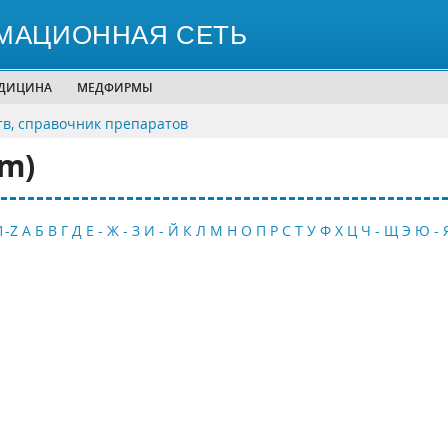
МАЦИОННАЯ СЕТЬ
ЕДИЦИНА
МЕДФИРМЫ
тв, справочник препаратов
m)
1-Z
А
Б
В
Г
Д
Е - Ж - З
И - Й
К
Л
М
Н
О
П
Р
С
Т
У
Ф
Х
Ц
Ч - Щ
Э
Ю - 