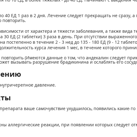
 40 ЕД 1 раз в 2 дня. Лечение следует прекращать не сразу, а
о повторить.
висимости от характера и тяжести заболевания, а также вида 
30 ЕД (2 таблетки) 3 раза в день. При отсутствии выраженног
а постепенно в течение 2 - 3 нед до 135 - 180 ЕД (9 - 12 табле
родолжительность курса лечения 1 мес, в течение которого приним
 повторить (Имеются данные о том, что андекалин следует прим
жет вызывать разрушение брадикинина и ослаблять его сосу
нению
нутричерепное давление.
кты
препарата ваше самочувствие ухудшилось, появились какие-то 
ы аллергические реакции, при появлении которых следует от