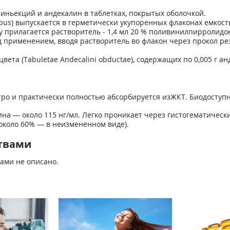
иньекций и андекалин в таблетках, покрытых оболочкой.
ibus) выпускается в герметически укупоренных флаконах емкость
 прилагается растворитель - 1,4 мл 20 % поливинилпирролидон
 применением, вводя растворитель во флакон через прокол ре
вета (Таbuletае Аndecalini оbductае), содержащих по 0,005 г ан
ро и практически полностью абсорбируется изЖКТ. Биодоступн
на — около 115 нг/мл. Легко проникает через гистогематическ
около 60% — в неизмененном виде).
твами
ами не описано.