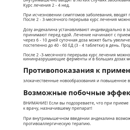
Курс лечения 2 - 4 нед.
При исчезновении симптомов заболевания, вводят по
После 2 - 3-месячного перерыва курс лечения можн
Дозу андекалина устанавливают индивидуально в за
принимают перед едой. Лечение начинают с приема 
через 6 - 10 дней суточная доза может быть увеличен
постепенно до 40 - 60 ЕД (3 - 4 таблетки) в день. П
После 2 -3-месячного перерыва курс лечения можно
кининразрушающие ферменты и в больших дозах мо
Противопоказания к приме
злокачественные новообразования и повышенное в
Возможные побочные эффе
ВНИМАНИЕ! Если вы подозреваете, что при приеме 
к врачу, назначившему препарат!
При внутримышечном введении андекалина возможн
противоаллергическую терапию.