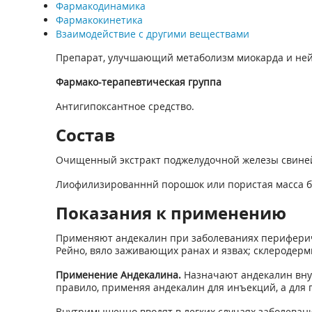
Фармакодинамика
Фармакокинетика
Взаимодействие с другими веществами
Препарат, улучшающий метаболизм миокарда и ней
Фармако-терапевтическая группа
Антигипоксантное средство.
Состав
Очищенный экстракт поджелудочной железы свиней
Лиофилизированннй порошок или пористая масса бел
Показания к применению
Применяют андекалин при заболеваниях перифериче
Рейно, вяло заживающих ранах и язвах; склеродерм
Применение Андекалина.
Назначают андекалин внут
правило, применяя андекалин для инъекций, а для 
Внутримышечно вводят в легких случаях заболевания 