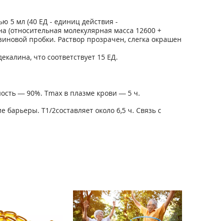
ю 5 мл (40 ЕД - единиц действия -
а (относительная молекулярная масса 12600 +
зиновой пробки. Раствор прозрачен, слегка окрашен
декалина, что соответствует 15 ЕД.
ость — 90%. T
max
в плазме крови — 5 ч.
ие барьеры. T
1/2
составляет около 6,5 ч. Связь с