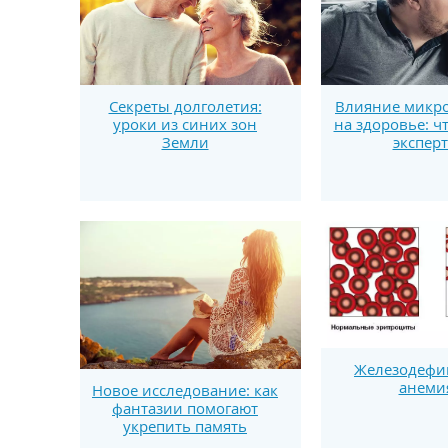
Секреты долголетия:
Влияние микро
уроки из синих зон
на здоровье: ч
Земли
экспер
Железодефи
анеми
Новое исследование: как
фантазии помогают
укрепить память