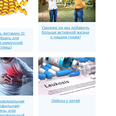
Сможем ли мы добавить
больше активной жизни
s. витамин D:
к нашим годам?
брать для
я иммунной
стемы?
Лейкоз у детей
кардиальная
офильная)
знь, или
зинофильный