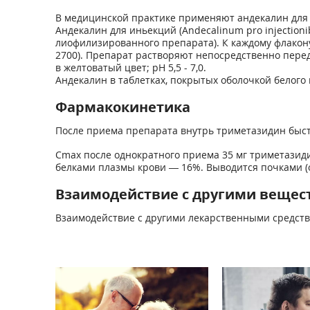
В медицинской практике применяют андекалин для 
Андекалин для иньекций (Аndecalinum рrо injection
лиофилизированного препарата). К каждому флакону
2700). Препарат растворяют непосредственно перед
в желтоватый цвет; рН 5,5 - 7,0.
Андекалин в таблетках, покрытых оболочкой белого ц
Фармакокинетика
После приема препарата внутрь триметазидин быст
C
max
после однократного приема 35 мг триметазиди
белками плазмы крови — 16%. Выводится почками (
Взаимодействие с другими вещес
Взаимодействие с другими лекарственными средств