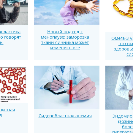
пластика
Новый подход к
то говорят
менопаузе: заморозка
Омега-3 v
ты
ткани яичника может
что вы
изменить все
здоровь
си
цитная
я
Сидеробластная анемия
Эндомио
(эозин
боле
гиперэо