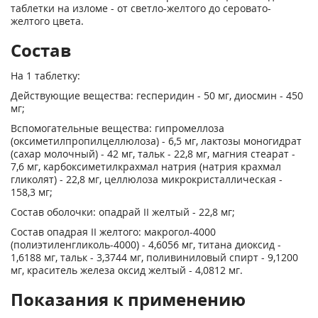
таблетки на изломе - от светло-желтого до серовато-
желтого цвета.
Состав
На 1 таблетку:
Действующие вещества: гесперидин - 50 мг, диосмин - 450
мг;
Вспомогательные вещества: гипромеллоза
(оксиметилпропилцеллюлоза) - 6,5 мг, лактозы моногидрат
(сахар молочный) - 42 мг, тальк - 22,8 мг, магния стеарат -
7,6 мг, карбоксиметилкрахмал натрия (натрия крахмал
гликолят) - 22,8 мг, целлюлоза микрокристаллическая -
158,3 мг;
Состав оболочки: опадрай II желтый - 22,8 мг;
Состав опадрая II желтого: макрогол-4000
(полиэтиленгликоль-4000) - 4,6056 мг, титана диоксид -
1,6188 мг, тальк - 3,3744 мг, поливиниловый спирт - 9,1200
мг, краситель железа оксид желтый - 4,0812 мг.
Показания к применению