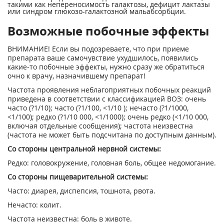
такими как непереносимость галактозы, дефицит лактазы
или синдром глюкозо-галактозной мальабсорбции.
Возможные побочные эффекты
ВНИМАНИЕ! Если вы подозреваете, что при приеме
препарата ваше самочувствие ухудшилось, появились
какие-то побочные эффекты, нужно сразу же обратиться
очно к врачу, назначившему препарат!
Частота проявления неблагоприятных побочных реакций
приведена в соответствии с классификацией ВОЗ: очень
часто (?1/10); часто (?1/100, <1/10 ); нечасто (?1/1000,
<1/100); редко (?1/10 000, <1/1000); очень редко (<1/10 000,
включая отдельные сообщения); частота неизвестна
(частота не может быть подсчитана по доступным данным).
Со стороны центральной нервной системы:
Редко: головокружение, головная боль, общее недомогание.
Со стороны пищеварительной системы:
Часто: диарея, диспепсия, тошнота, рвота.
Нечасто: колит.
Частота неизвестна: боль в животе.