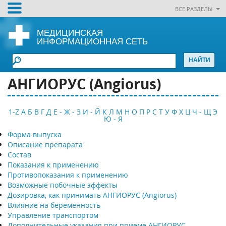
ВСЕ РАЗДЕЛЫ
МЕДИЦИНСКАЯ
ИНФОРМАЦИОННАЯ СЕТЬ
АНГИОРУС (Angiorus)
1-Z
А
Б
В
Г
Д
Е - Ж - З
И - Й
К
Л
М
Н
О
П
Р
С
Т
У
Ф
Х
Ц
Ч - Щ
Э
Ю - Я
Форма выпуска
Описание препарата
Состав
Показания к применению
Противопоказания к применению
Возможные побочные эффекты
Дозировка, как принимать АНГИОРУС (Angiorus)
Влияние на беременность
Управление транспортом
Дополнительные указания при приеме АНГИОРУС