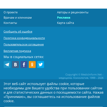
О проекте
Авторы и рецензенты
Врачам и клиникам
Реклама
Контакты
Карта сайта
Сообщить об ошибке
Политика конфиденциальности
Пользовательское соглашение
Бесплатная подписка
Мы в социальных сетях:
Copyright © MedicInform.Net -
медицина, психология, 1999 - 2026
Этот веб-сайт использует файлы cookie, которые
необходимы для Вашего удобства при пользовании сайтом
Копирование или иное распространение статей нашего сайта строго
воспрещается. Копирование раздела "Новости" допускается при наличии
и для статистических данных о посещаемости сайта. Нажав
активной открытой для поисковиков ссылки на MedicInform.Net
«Принимаю», вы соглашаетесь на использование файлов
cookie.
Материалы на сайте представлены в справочных целях. Редакция не всегда
разделяет мнение авторов опубликованных материалов. Перед