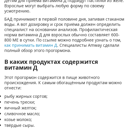
Детям для приёма витамина Д подойдут пастилки из желе.
Взрослые могут выбрать любую форму по своему
усмотрению.
БАД принимают в первой половине дня, запивая стаканом
воды. А вот дозировку и срок приёма должен определить
специалист на основании анализов. Профилактическая
норма витамина Д для взрослых обычно составляет 600-
800 МЕ в сутки. По ссылке можно подробнее узнать о том,
как принимать витамин Д
. Специалисты Amway сделали
полный обзор этого прогормона.
В каких продуктах содержится
витамин Д
Этот прогормон содержится в пище животного
происхождения. К самым обогащённым продуктам можно
отнести:
рыбу жирных сортов;
печень трески;
яичный желток;
сливочное масло;
козье молоко;
твёрдые сыры.