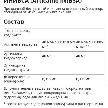
ИНИБСА (Articaine INIBSA)
Прозрачный бесцветный или слегка окрашенный раствор,
свободный от механических включений.
Состав
1 мл препарата
содержит:
40 мг/мл + 0.010 мг/
40 мг/мл + 0.005
Активные вещества
мл*
мг/мл**
Артикаина
40 мг
40 мг
гидрохлорида
Эпинефрина
гидротартрата
(в пересчете на
0,010 мг
0,005 мг
эпинефрин)
Вспомогательные вещества: натрия хлорид, натрия
метабисульфит, хлористоводородная кислота, натрия
гидроксид, вода для инъекций до 1 мл.
* соответствует содержанию эпинефрина в растворе 1:100