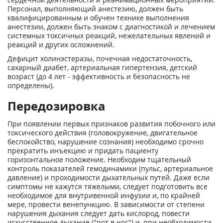
Персонал, выполняющий анестезию, должен быть
квалифицированным и обучен технике выполнения
анестезии, должен быть знаком с диагностикой и лечением
системных токсичных реакций, нежелательных явлений и
реакций и других осложнений.
Дефицит холинэстеразы, почечная недостаточность,
сахарный диабет, артериальная гипертензия, детский
возраст (до 4 лет - эффективность и безопасность не
определены).
Передозировка
При появлении первых признаков развития побочного или
токсического действия (головокружение, двигательное
беспокойство, нарушение сознания) необходимо срочно
прекратить инъекцию и придать пациенту
горизонтальное положение. Необходим тщательный
контроль показателей гемодинамики (пульс, артериальное
давление) и проходимости дыхательных путей. Даже если
симптомы не кажутся тяжелыми, следует подготовить все
необходимое для внутривенной инфузии и, по крайней
мере, провести венепункцию. В зависимости от степени
нарушения дыхания следует дать кислород, повести
искусственное дыхание ("рот в нос") и, при необходимости,