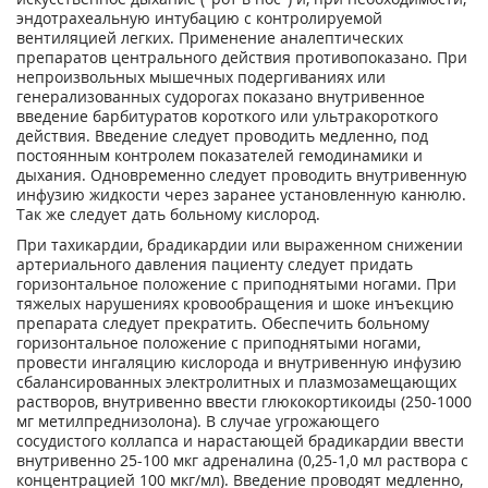
эндотрахеальную интубацию с контролируемой
вентиляцией легких. Применение аналептических
препаратов центрального действия противопоказано. При
непроизвольных мышечных подергиваниях или
генерализованных судорогах показано внутривенное
введение барбитуратов короткого или ультракороткого
действия. Введение следует проводить медленно, под
постоянным контролем показателей гемодинамики и
дыхания. Одновременно следует проводить внутривенную
инфузию жидкости через заранее установленную канюлю.
Так же следует дать больному кислород.
При тахикардии, брадикардии или выраженном снижении
артериального давления пациенту следует придать
горизонтальное положение с приподнятыми ногами. При
тяжелых нарушениях кровообращения и шоке инъекцию
препарата следует прекратить. Обеспечить больному
горизонтальное положение с приподнятыми ногами,
провести ингаляцию кислорода и внутривенную инфузию
сбалансированных электролитных и плазмозамещающих
растворов, внутривенно ввести глюкокортикоиды (250-1000
мг метилпреднизолона). В случае угрожающего
сосудистого коллапса и нарастающей брадикардии ввести
внутривенно 25-100 мкг адреналина (0,25-1,0 мл раствора с
концентрацией 100 мкг/мл). Введение проводят медленно,