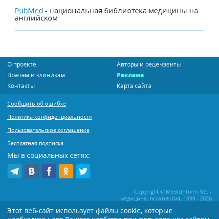
PubMed
- национальная библиотека медицины на
английском
О проекте
Авторы и рецензенты
Врачам и клиникам
Реклама
Контакты
Карта сайта
Сообщить об ошибке
Политика конфиденциальности
Пользовательское соглашение
Бесплатная подписка
Мы в социальных сетях:
Copyright © MedicInform.Net -
медицина, психология, 1999 - 2026
Этот веб-сайт использует файлы cookie, которые
Копирование или иное распространение статей нашего сайта строго