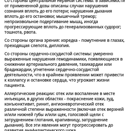
Со стороны центральной нервной системы: в зависимости
от примененной дозы описаны случаи нарушения
сознания вплоть до его потери; нарушения дыхания
вплоть до его остановки; мышечный тремор;
непроизвольное подергивание мышц, иногда
прогрессирующие вплоть до генерализованных судорог;
тошнота, рвота.
Со стороны органа зрения: изредка - помутнение в глазах,
преходящая слепота, диплопия.
Со стороны сердечно-сосудистой системы: умеренно
выраженные нарушения гемодинамики, появляющиеся в
снижении артериального давления, тахикардии или
брадикардии, угнетении сердечно-сосудистой
деятельности, что в крайнем проявлении может привести
к коллапсу и остановке сердца, что угрожает жизни
пациента.
Аллергические реакции: отек или воспаление в месте
инъекции, в других областях - покраснение кожи, зуд,
конъюнктивит, ринит, ангионевротический отек
различной степени выраженности (включая отек верхней
и/или нижней губы и/или щек, голосовой щели с
затруднением глотания, крапивницу, затруднение
дыхания). Все эти явления могут прогрессировать до
развития анафилактического шока.