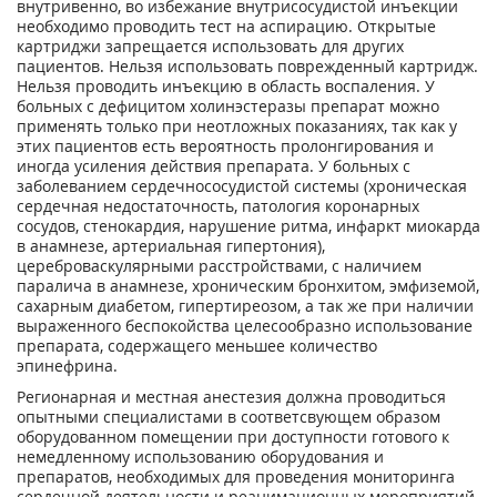
внутривенно, во избежание внутрисосудистой инъекции
необходимо проводить тест на аспирацию. Открытые
картриджи запрещается использовать для других
пациентов. Нельзя использовать поврежденный картридж.
Нельзя проводить инъекцию в область воспаления. У
больных с дефицитом холинэстеразы препарат можно
применять только при неотложных показаниях, так как у
этих пациентов есть вероятность пролонгирования и
иногда усиления действия препарата. У больных с
заболеванием сердечно­сосудистой системы (хроническая
сердечная недостаточность, патология коронарных
сосудов, стенокардия, нарушение ритма, инфаркт миокарда
в анамнезе, артериальная гипертония),
цереброваскулярными расстройствами, с наличием
паралича в анамнезе, хроническим бронхитом, эмфиземой,
сахарным диабетом, гипертиреозом, а так же при наличии
выраженного беспокойства целесообразно использование
препарата, содержащего меньшее количество
эпинефрина.
Регионарная и местная анестезия должна проводиться
опытными специалистами в соответсвующем образом
оборудованном помещении при доступности готового к
немедленному использованию оборудования и
препаратов, необходимых для проведения мониторинга
сердечной деятельности и реанимационных мероприятий.