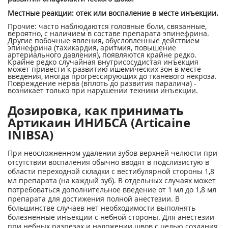
Местные реакции: отек или воспаление в месте инъекции.
Прочие: часто наблюдаются головные боли, связанные,
вероятно, с наличием в составе препарата эпинефрина.
Другие побочные явления, обусловленные действием
эпинефрина (тахикардия, аритмия, повышение
артериального давления), появляются крайне редко.
Крайне редко случайная внутрисосудистая инъекция
может привести к развитию ишемических зон в месте
введения, иногда прогрессирующих до тканевого некроза.
Повреждение нерва (вплоть до развития паралича) -
возникает только при нарушении техники инъекции.
Дозировка, как принимать
Артикаин ИНИБСА (Articaine
INIBSA)
При неосложненном удалении зубов верхней челюсти при
отсутствии воспаления обычно вводят в подслизистую в
области переходной складки с вестибулярной стороны 1,8
мл препарата (на каждый зуб). В отдельных случаях может
потребоваться дополнительное введение от 1 мл до 1,8 мл
препарата для достижения полной анестезии. В
большинстве случаев нет необходимости выполнять
болезненные инъекции с небной стороны. Для анестезии
при небных разрезах и наложении швов с целью создания