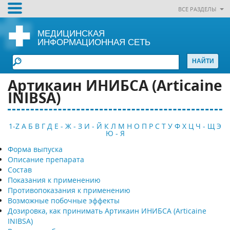
ВСЕ РАЗДЕЛЫ
МЕДИЦИНСКАЯ
ИНФОРМАЦИОННАЯ СЕТЬ
Артикаин ИНИБСА (Articaine
INIBSA)
1-Z
А
Б
В
Г
Д
Е - Ж - З
И - Й
К
Л
М
Н
О
П
Р
С
Т
У
Ф
Х
Ц
Ч - Щ
Э
Ю - Я
Форма выпуска
Описание препарата
Состав
Показания к применению
Противопоказания к применению
Возможные побочные эффекты
Дозировка, как принимать Артикаин ИНИБСА (Articaine
INIBSA)