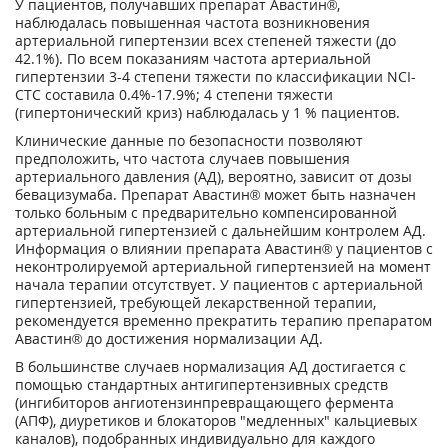
У пациентов, получавших препарат Авастин®,
наблюдалась повышенная частота возникновения
артериальной гипертензии всех степеней тяжести (до
42.1%). По всем показаниям частота артериальной
гипертензии 3-4 степени тяжести по классификации NCI-
CTC составила 0.4%-17.9%; 4 степени тяжести
(гипертонический криз) наблюдалась у 1 % пациентов.
Клинические данные по безопасности позволяют
предположить, что частота случаев повышения
артериального давления (АД), вероятно, зависит от дозы
бевацизумаба. Препарат Авастин® может быть назначен
только больным с предварительно компенсированной
артериальной гипертензией с дальнейшим контролем АД.
Информация о влиянии препарата Авастин® у пациентов с
неконтролируемой артериальной гипертензией на момент
начала терапии отсутствует. У пациентов с артериальной
гипертензией, требующей лекарственной терапии,
рекомендуется временно прекратить терапию препаратом
Авастин® до достижения нормализации АД.
В большинстве случаев нормализация АД достигается с
помощью стандартных антигипертензивных средств
(ингибиторов ангиотензинпревращающего фермента
(АПФ), диуретиков и блокаторов "медленных" кальциевых
каналов), подобранных индивидуально для каждого