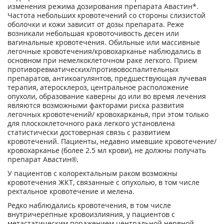
изменения режима дозирования препарата Авастин*.
Частота небольших кровотечений со стороны слизистой
оболочки и кожи зависит от дозы препарата. Реже
возникали небольшая кровоточивость десен или
вагинальные кровотечения. Обильные или массивные
легочные кровотечения/кровохарканье наблюдались в
основном при немелкоклеточном раке легкого. Прием
противоревматических/противовоспалительных
препаратов, антикоагулянтов, предшествующая лучевая
терапия, атеросклероз, центральное расположение
опухоли, образование каверны до или во время лечения
являются возможными факторами риска развития
легочных кровотечений/ кровохарканья, при этом только
для плоскоклеточного рака легкого установлена
статистически достоверная связь с развитием
кровотечений. Пациенты, недавно имевшие кровотечение/
кровохарканье (более 2.5 мл крови), не должны получать
препарат Авастин®.
У пациентов с колоректальным раком возможны
кровотечения ЖКТ, связанные с опухолью, в том числе
ректальное кровотечение и мелена.
Редко наблюдались кровотечения, в том числе
внутричерепные кровоизлияния, у пациентов с
метастатическим поражением центральной нервной