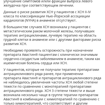
улучшение симптомов и/или фракции выброса левого
желудочка при соответствующем лечении.
Данные о риске развития ХСН у пациентов с ХСН II-IV
класса по классификации Нью-Йоркской ассоциации
кардиологов (NYHA) в анамнезе отсутствуют.
В большинстве случаев ХСН возникала у пациентов с
метастатическим раком молочной железы, получавших
терапию антрациклинами, лучевую терапию на область
грудной клетки в анамнезе или с другими факторами риска
развития ХСН.
Необходимо проявлять осторожность при назначении
препарата Авастин® пациентам с клинически значимым
сердечно-сосудистым заболеванием в анамнезе, таким как
ишемическая болезнь сердца или ХСН.
У пациентов, которые не получали терапию препаратами
антрациклинового ряда ранее, при применении
препарата Авастин® и препаратов антрациклинового ряда
не наблюдалось увеличения частоты ХСН любой степени
тяжести по сравнению с монотерапией препаратами
антрациклинового ряда. ХСН 3 степени тяжести и выше
возникала несколько чаще в группе терапии препаратом
Авастин® в комбинации с химиотерапией по сравнению с
только химиотерапией, что соответствует и другим