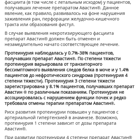
фасциита (в том числе с летальным исходом) у пациентов,
получавших лечение препаратом Авастин®. Данное
явление, как правило, развивалось на фоне нарушения
заживления ран, перфорации желудочно-кишечного
тракта или образования фистул.
В случае выявления некротизирующего фасциита
препарат Авастин® должен быть отменен и
незамедлительно начато соответствующее лечение.
Протеинурия наблюдалась у 0.7%-38% пациентов,
получавших препарат Авастин®. По степени тяжести
протеинурия варьировала от транзиторного
бессимптомного выявления следов белка в моче и у 1.4%
пациентов до нефротического синдрома (протеинурия 4
степени тяжести). Протеинурия 3 степени тяжести
зарегистрирована у 8.1% пациентов, получавших препарат
Авастин ® по различным показаниям. Протеинурия не
ассоциировалась с нарушением функции почек и редко
требовала отмены терапии препаратом Авастин®.
Риск развития протеинурии повышен у пациентов с
артериальной гипертензией в анамнезе. Возможно,
протеинурия 1 степени зависит от дозы препарата
Авастин®.
При развитии протеинурии 4 степени препарат Авастин®