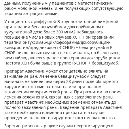
данным, полученным у пациентов с метастатическим
раком молочной железы и не получающих сопутствующую
терапию антрациклинами.
У пациентов с диффузной В-крупноклеточной лимфомой
при терапии бевацизумабом и доксорубицином в
кумулятивной дозе более 300 мг/м2 наблюдалось
повышение числа новых случаев ХСН. При сравнении
терапии ритуксимаб/циклофосфамид/доксорубицин/
винкристин/преднизолон (R-CHOP) + бевацизумаб и R-
CHOP число новых случаев не отличалось, но было выше,
чем наблюдавшееся ранее при терапии доксорубицином.
Частота ХСН была выше в группе R-CHOP + бевацизумаб.
Препарат Авастин® может отрицательно влиять на
заживление ран. Лечение бевацизумабом следует
начинать не менее чем через 28 дней после обширного
хирургического вмешательства или при полном
заживлении хирургической раны. При развитии во время
лечения осложнений, связанных с заживлением раны,
препарат Авастин® необходимо временно отменить до
полного заживления раны. Введение препарата Авастин®
также необходимо временно прекратить в случае
проведения планового хирургического вмешательства.
Зарегистрированы редкие случаи некротизирующего