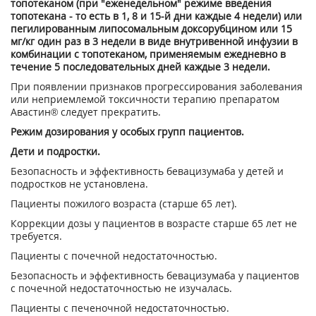
топотеканом (при "еженедельном" режиме введения
топотекана - то есть в 1, 8 и 15-й дни каждые 4 недели) или
пегилированным липосомальным доксорубцином или 15
мг/кг один раз в 3 недели в виде внут­ривенной инфузии в
комбинации с топо­теканом, применяемым ежедневно в
тече­ние 5 последовательных дней каждые 3 недели.
При появлении признаков прогрессиро­вания заболевания
или неприемлемой токсичности терапию препаратом
Авастин® следует прекратить.
Режим дозирования у особых групп паци­ентов.
Дети и подростки.
Безопасность и эффективность бевацизумаба у детей и
подростков не установлена.
Пациенты пожилого возраста (старше 65 лет).
Коррекции дозы у пациентов в возрасте старше 65 лет не
требуется.
Пациенты с почечной недостаточностью.
Безопасность и эффективность бевацизумаба у пациентов
с почечной недостаточностью не изучалась.
Пациенты с печеночной недостаточностью.