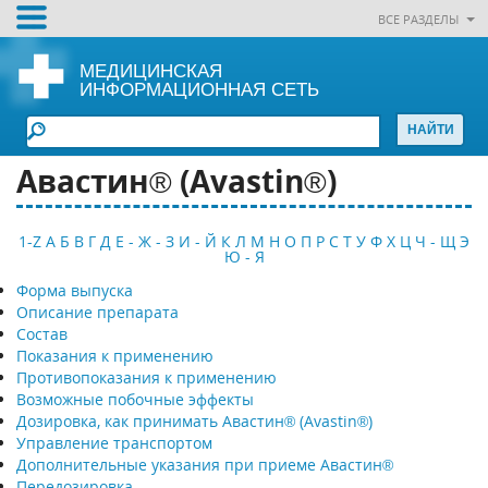
ВСЕ РАЗДЕЛЫ
МЕДИЦИНСКАЯ
ИНФОРМАЦИОННАЯ СЕТЬ
Авастин® (Avastin®)
1-Z
А
Б
В
Г
Д
Е - Ж - З
И - Й
К
Л
М
Н
О
П
Р
С
Т
У
Ф
Х
Ц
Ч - Щ
Э
Ю - Я
Форма выпуска
Описание препарата
Состав
Показания к применению
Противопоказания к применению
Возможные побочные эффекты
Дозировка, как принимать Авастин® (Avastin®)
Управление транспортом
Дополнительные указания при приеме Авастин®
Передозировка