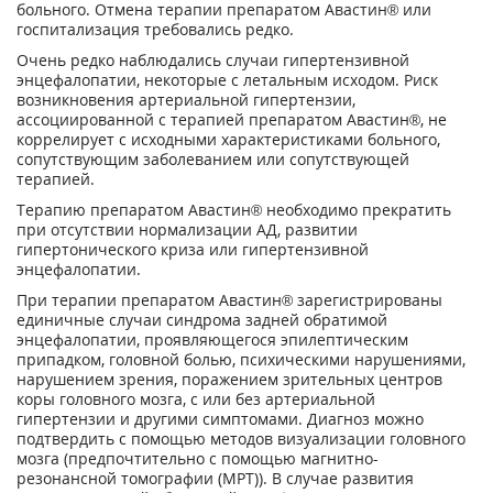
больного. Отмена терапии препаратом Авастин® или
госпитализация требовались редко.
Очень редко наблюдались случаи гипертензивной
энцефалопатии, некоторые с летальным исходом. Риск
возникновения артериальной гипертензии,
ассоциированной с терапией препаратом Авастин®, не
коррелирует с исходными характеристиками больного,
сопутствующим заболеванием или сопутствующей
терапией.
Терапию препаратом Авастин® необходимо прекратить
при отсутствии нормализации АД, развитии
гипертонического криза или гипертензивной
энцефалопатии.
При терапии препаратом Авастин® зарегистрированы
единичные случаи синдрома задней обратимой
энцефалопатии, проявляющегося эпилептическим
припадком, головной болью, психическими нарушениями,
нарушением зрения, поражением зрительных центров
коры головного мозга, с или без артериальной
гипертензии и другими симптомами. Диагноз можно
подтвердить с помощью методов визуализации головного
мозга (предпочтительно с помощью магнитно-
резонансной томографии (МРТ)). В случае развития