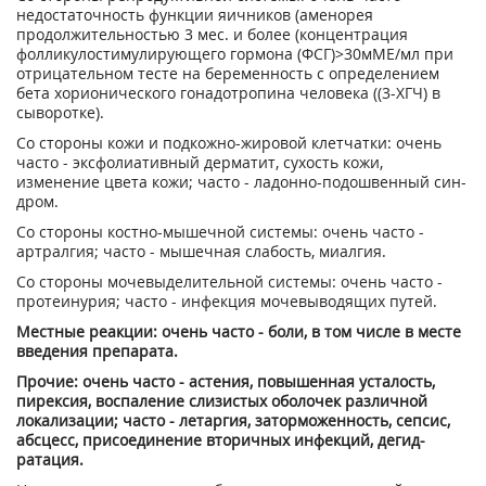
недостаточность функции яич­ников (аменорея
продолжительностью 3 мес. и более (концентрация
фолликулостимули­рующего гормона (ФСГ)>30мМЕ/мл при
от­рицательном тесте на беременность с опре­делением
бета хорионического гонадотропи­на человека ((3-ХГЧ) в
сыворотке).
Со стороны кожи и подкожно-жировой клетчатки: очень
часто - эксфолиативный дерматит, сухость кожи,
изменение цвета кожи; часто - ладонно-подошвенный син­
дром.
Со стороны костно-мышечной системы: очень часто -
артралгия; часто - мышечная слабость, миалгия.
Со стороны мочевыделительной системы: очень часто -
протеинурия; часто - инфекция мочевыводящих путей.
Местные реакции: очень часто - боли, в том числе в месте
введения препарата.
Прочие: очень часто - астения, повышенная усталость,
пирексия, воспаление слизистых оболочек различной
локализации; часто - ле­таргия, заторможенность, сепсис,
абсцесс, присоединение вторичных инфекций, дегид­
ратация.