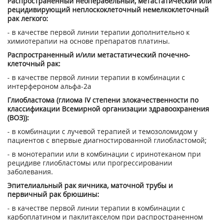
Распространенный неоперабельный, мета­статический или
рецидивирующий неплоско­клеточный немелкоклеточный
рак легкого:
- в качестве первой линии терапии допол­нительно к
химиотерапии на основе пре­паратов платины.
Распространенный и/или метастатический почечно-
клеточный рак:
- в качестве первой линии терапии в ком­бинации с
интерфероном альфа-2а
Глиобластома (глиома IV степени злокаче­ственности по
классификации Всемирной организации здравоохранения
(ВОЗ)):
- в комбинации с лучевой терапией и темозоломидом у
пациентов с впервые диагностированной глиобластомой;
- в монотерапии или в комбинации с иринотеканом при
рецидиве глиобластомы или прогрессировании
заболевания.
Эпителиальный рак яичника, маточной трубы и
первичный рак брюшины:
- в качестве первой линии терапии в ком­бинации с
карбоплатином и паклитакселом при распространенном