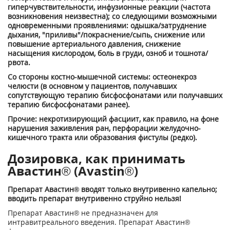
гиперчувствительности, инфузионные реакции (частота
возникновения неизвестна); со следующими возможными
одновремен­ными проявлениями: одышка/затруднение
дыхания, "приливы"/покраснение/сыпь, снижение или
повышение артериального давления, снижение
насыщения кислородом, боль в груди, озноб и тошнота/
рвота.
Со стороны костно-мышечной системы: остеонекроз
челюсти (в основном у пациен­тов, получавших
сопутствующую терапию бисфосфонатами или получавших
терапию бисфосфонатами ранее).
Прочие: некротизирующий фасциит, как пра­вило, на фоне
нарушения заживления ран, перфорации желудочно-
кишечного тракта или образования фистулы (редко).
Дозировка, как принимать
Авастин® (Avastin®)
Препарат Авастин® вводят только внут­ривенно капельно;
вводить препарат внутривенно струйно нельзя!
Препарат Авастин® не предназначен для
интравитреального введения. Препарат Авастин®