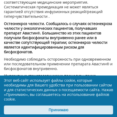
соответствующие медицинские мероприятия.
Систематическая премедикация не может являться
гарантией отсутствия инфузионных реакций/реакций
гиперчувствительности .
Остеонекроз челюсти. Сообщалось о случаях остеонекроза
челюсти у онкологических пациентов, получавших
препарат Авастин®. Большинство из этих пациентов
получали бисфосфонаты внутривенно ранее или в
качестве сопутствующей терапии; остеонекроз челюсти
является идентифицированным риском для
бисфосфонатов.
Необходимо соблюдать осторожность при одновременном
или последовательном применении препарата Авастин® и
бисфосфонатов внутривенно.
Инвазивные стоматологические процедуры также
Этот веб-сайт использует файлы cookie, которые
являются идентифицированным фактором риска. До
необходимы для Вашего удобства при пользовании сайтом
начала лечения препаратом Авастин® следует провести
и для статистических данных о посещаемости сайта. Нажав
стоматологическое обследование и соответствующие
«Принимаю», вы соглашаетесь на использование файлов
профилактические стоматологические мероприятия. По
cookie.
возможности следует избегать проведения инвазивных
стоматологических процедур у пациентов, ранее
получавших или получающих в настоящее время
Принимаю
бисфосфонаты внутривенно.