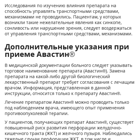
Исследования по изучению влияния препарата на
способность управлять транспортными средствами,
механизмами не проводились. Пациентам, у которых
возникли такие нежела­тельные явления как синкопе,
сонливость или нарушение зрения, следует воздержаться
от управления транспортными средствами, механизмами.
Дополнительные указания при
приеме Авастин®
В медицинской документации больного следует указывать
торговое наименование препарата (Авастин®). Замена
препарата на какой-либо другой биологический
лекарственный препарат требует согласования с лечащим
врачом. Информация, представленная в данной
инструкции, относится только к препарату Авастин®.
Лечение препаратом Авастин® можно проводить только
под наблюдением врача, имеющего опыт применения
противоопухолевой терапии.
У пациентов, получающих препарат Авастин®, существует
повышенный риск развития перфорации желудочно-
кишечного тракта (ЖКТ) и желчного пузыря. Наблюдались
тяжелые случаи перфорации ЖКТ, в том числе и