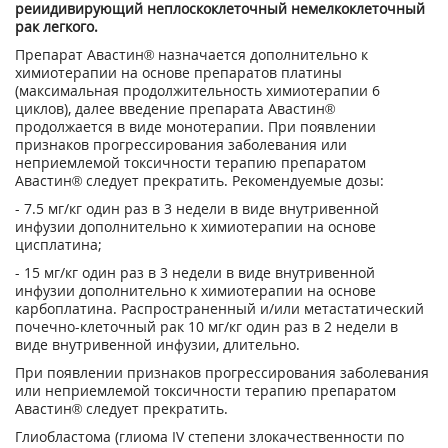
реиидивиpующий неплоскоклеточный немелкоклеточный
рак легкого.
Препарат Авастин® назначается дополни­тельно к
химиотерапии на основе препаратов платины
(максимальная продолжительность химиотерапии 6
циклов), далее введение препарата Авастин®
продолжается в виде монотерапии. При появлении
признаков про­грессирования заболевания или
неприемле­мой токсичности терапию препаратом
Авастин® следует прекратить. Рекомендуемые дозы:
- 7.5 мг/кг один раз в 3 недели в виде внутри­венной
инфузии дополнительно к химиоте­рапии на основе
цисплатина;
- 15 мг/кг один раз в 3 недели в виде внутри­венной
инфузии дополнительно к химиоте­рапии на основе
карбоплатина. Распространенный и/или метастатический
почечно-клеточный рак 10 мг/кг один раз в 2 недели в
виде внутри­венной инфузии, длительно.
При появлении признаков прогрессирования заболевания
или неприемлемой токсичности терапию препаратом
Авастин® следует пре­кратить.
Глиобластома (глиома IV степени злокачественности по