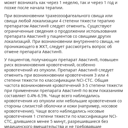
может возникать как через 1 неделю, так и через 1 год и
позже после начала терапии.
При возникновении трахеоэзофагеального свища или
свища любой локализации 4 степени тяжести терапию
препаратом Авастин® следует отменить. Существуют
ограниченные сведения о продолжении использования
препарата Авастин® у пациентов со свищами других
локализаций. При возникновении внутреннего свища, не
проникающего в ЖКТ, следует рассмотреть вопрос об
отмене препарата Авастин®.
У пациентов, получающих препарат Авастин®, повышен
риск возникновения кровотечений, особенно
кровотечений из опухоли. Препарат Авастин® следует
отменить при возникновении кровотечения 3 или 4
степени тяжести по классификации NCI-СТС. Общая
частота возникновения кровотечений 3-5 степени тяжести
при применении препарата Авастин® по всем показаниям
составляет 0.4%-6.5%. Чаще всего наблюдались
кровотечения из опухоли или небольшие кровотечения со
стороны слизистой оболочки и кожи (например, носовое
кровотечение). Чаще всего наблюдались носовые
кровотечения 1 степени тяжести по классификации NCI-
CTC, длившиеся менее 5 минут, разрешившиеся без
медицинского вмешательства и не требовавшие