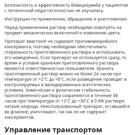
Безопасность и эффективность бевацизумаба у пациентов
с печеночной недостаточностью не изучалась.
Инструкции по применению, обращению и уничтожению.
Перед применением раствор необходимо осмотреть на
предмет механических включе­ний и изменения цвета.
Препарат Авастин® не содержит противомикробного
консерванта, поэтому необходи­мо обеспечивать
стерильность приготовлен­ного раствора и использовать
его немедлен­но. Если препарат не используется сразу, то
время и условия хранения приготовленного раствора
являются ответственностью пользо­вателя. Хранить
приготовленный раствор можно не более 24 часов при
температуре от +2°С до +8°С, если разведение проводят в
контролируемых и валидированных асепти­ческих
условиях. Химическая и физическая стабильность
приготовленного раствора со­храняются в течение 48
часов при температу­ре от +2°С до +30°С в 0.9% растворе
натрия хлорида. Неиспользованный препарат, оставшийся
во флаконе, уничтожают, так как он не содержит
консервантов.
Управление транспортом