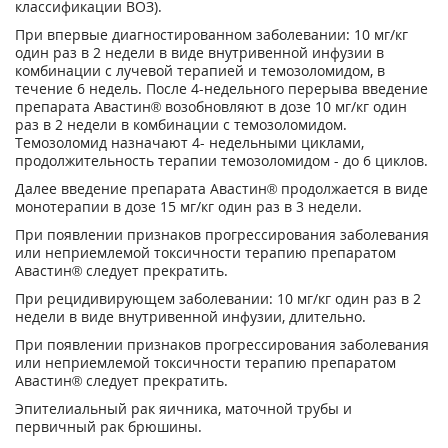
классификации ВОЗ).
При впервые диагностированном заболева­нии: 10 мг/кг
один раз в 2 недели в виде внутривенной инфузии в
комбинации с луче­вой терапией и темозоломидом, в
течение 6 недель. После 4-недельного перерыва введе­ние
препарата Авастин® возобновляют в дозе 10 мг/кг один
раз в 2 недели в комбинации с темозоломидом.
Темозоломид назначают 4- недельными циклами,
продолжительность терапии темозоломидом - до 6 циклов.
Далее введение препарата Авастин® продол­жается в виде
монотерапии в дозе 15 мг/кг один раз в 3 недели.
При появлении признаков прогрессирования заболевания
или неприемлемой токсичности терапию препаратом
Авастин® следует пре­кратить.
При рецидивирующем заболевании: 10 мг/кг один раз в 2
недели в виде внутривенной ин­фузии, длительно.
При появлении признаков прогрессирования заболевания
или неприемлемой токсичности терапию препаратом
Авастин® следует прекратить.
Эпителиальный рак яичника, маточной тру­бы и
первичный рак брюшины.