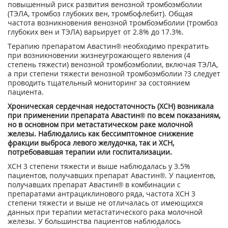
повышенный риск развития венозной тромбоэмболии
(ТЭЛА, тромбоз глубоких вен, тромбофлебит). Общая
частота возникновения венозной тромбоэмболии (тромбоз
глубоких вен и ТЭЛА) варьирует от 2.8% до 17.3%.
Терапию препаратом Авастин® необходимо прекратить
при возникновении жизнеугрожающего явления (4
степень тяжести) венозной тромбоэмболии, включая ТЭЛА,
а при степени тяжести венозной тромбоэмболии ?3 следует
проводить тщательный мониторинг за состоянием
пациента.
Хроническая сердечная недостаточность (ХСН) возникала
при применении препарата Авастин® по всем показаниям,
но в основном при метастатическом раке молочной
железы. Наблюдались как бессимптомное снижение
фракции выброса левого желудочка, так и ХСН,
потребовавшая терапии или госпитализации.
ХСН 3 степени тяжести и выше наблюдалась у 3.5%
пациентов, получавших препарат Авастин®. У пациентов,
получавших препарат Авастин® в комбинации с
препаратами антрациклинового ряда, частота ХСН 3
степени тяжести и выше не отличалась от имеющихся
данных при терапии метастатического рака молочной
железы. У большинства пациентов наблюдалось