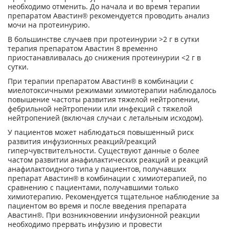
необходимо отменить. До начала и во время терапии
препаратом Авастин® рекомендуется проводить анализ
мочи на протеинурию.
В большинстве случаев при протеинурии >2 г в сутки
терапия препаратом Авастин 8 временно
приостанавливалась до снижения протеинурии <2 г в
сутки.
При терапии препаратом Авастин® в комбинации с
миелотоксичными режимами химиотерапии наблюдалось
повышение частоты развития тяжелой нейтропении,
фебрильной нейтропении или инфекций с тяжелой
нейтропенией (включая случаи с летальным исходом).
У пациентов может наблюдаться повышенный риск
развития инфузионных реакций/реакций
гиперчувствителъности. Существуют данные о более
частом развитии анафилактических реакций и реакций
анафилактоидного типа у пациентов, получавших
препарат Авастин® в комбинации с химиотерапией, по
сравнению с пациентами, получавшими только
химиотерапию. Рекомендуется тщательное наблюдение за
пациентом во время и после введения препарата
Авастин®. При возникновении инфузионной реакции
необходимо прервать инфузию и провести