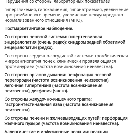
Нарушения со стороны лабораторных пока­зателей:
гипергликемия, гипокалиемия, гипонатриемия, увеличение
протромбинового времени, увеличение международного
нормализован­ного отношения (МНО).
Постмаркетинговое наблюдение.
Со стороны нервной системы: гипертензив­ная
энцефалопатия (очень редко); синдром задней обратимой
энцефалопатии (редко).
Со стороны сердечно-сосудистой системы: тромботическая
микроангиопатия почек, клинически проявляющаяся
протеинурией (частота возникновения неизвестна).
Со стороны органов дыхания: перфорация носовой
перегородки (частота возникновения неизвестна),
легочная гипертензия (частота возникновения
неизвестна), дисфония (часто).
Со стороны желудочно-кишечного тракта:
гастроинтестинальная язва (частота возник­новения
неизвестна).
Со стороны печени и желчевыводящих пу­тей: перфорация
желчного пузыря (частота возникновения неизвестна).
Аллергические и инфузионные реакции: реак­ции