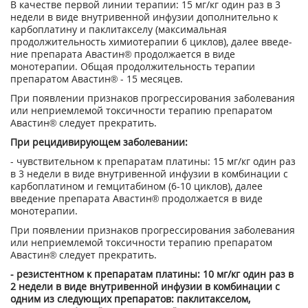
В качестве первой линии терапии: 15 мг/кг один раз в 3
недели в виде внутривенной ин­фузии дополнительно к
карбоплатину и паклитакселу (максимальная
продолжитель­ность химиотерапии 6 циклов), далее введе­
ние препарата Авастин® продолжается в виде
монотерапии. Общая продолжительность те­рапии
препаратом Авастин® - 15 месяцев.
При появлении признаков прогрессирования заболевания
или неприемлемой токсичности терапию препаратом
Авастин® следует пре­кратить.
При рецидивирующем заболевании:
- чувствительном к препаратам платины: 15 мг/кг один раз
в 3 недели в виде внут­ривенной инфузии в комбинации с
карбоплатином и гемцитабином (6-10 циклов), далее
введение препарата Авастин® про­должается в виде
монотерапии.
При появлении признаков прогрессиро­вания заболевания
или неприемлемой токсичности терапию препаратом
Авастин® следует прекратить.
- резистентном к препаратам платины: 10 мг/кг один раз в
2 недели в виде внут­ривенной инфузии в комбинации с
одним из следующих препаратов: паклитакселом,