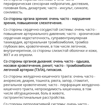
периферическая сенсорная нейропатия, дисгевзия,
головная боль, дизартрия; часто - ин­сульт, синкопе,
сонливость.
Со стороны органа зрения: очень часто - нарушение
зрения, повышенное слезотече­ние.
Со стороны сердечно-сосудистой системы: очень часто -
повышение артериального дав­ления; часто - хроническая
сердечная недо­статочность, суправентрикулярная
тахикар­дия, артериальная тромбоэмболия, тромбоз
глубоких вен, кровотечение, в том числе ле­гочное,
внутричерепное, со стороны слизи­стой оболочки и кожи,
ЖКТ и из опухоли.
Со стороны органов дыхания: очень часто - одышка,
носовое кровотечение, ринит; часто - тромбоэмболия
легочной артерии (ТЭЛА), гипоксия.
Со стороны желудочно-кишечного тракта: очень часто -
анорексия, диарея, тошнота, рвота, запор, стоматит,
ректальное кровоте­чение; часто - перфорация желудочно-
кишечного тракта, непроходимость кишеч­ника, в том
числе обтурационная, боль в жи­воте,
гастроинтестинальные расстройства.
Со стороны репродуктивной системы: очень часто -