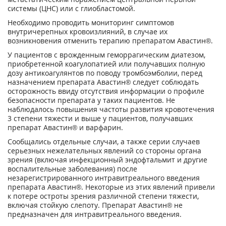
системы (ЦНС) или с глиобластомой.
Необходимо проводить мониторинг симптомов
внутричерепных кровоизлияний, в случае их
возникновения отменить терапию препаратом Авастин®.
У пациентов с врожденным геморрагическим диатезом,
приобретенной коагулопатией или получавших полную
дозу антикоагулянтов по поводу тромбоэмболии, перед
назначением препарата Авастин® следует соблюдать
осторожность ввиду отсутствия информации о профиле
безопасности препарата у таких пациентов. Не
наблюдалось повышения частоты развития кровотечения
3 степени тяжести и выше у пациентов, получавших
препарат Авастин® и варфарин.
Сообщались отдельные случаи, а также серии случаев
серьезных нежелательных явлений со стороны органа
зрения (включая инфекционный эндофтальмит и другие
воспалительные заболевания) после
незарегистрированного интравитреального введения
препарата Авастин®. Некоторые из этих явлений привели
к потере остроты зрения различной степени тяжести,
включая стойкую слепоту. Препарат Авастин® не
предназначен для интравитреального введения.