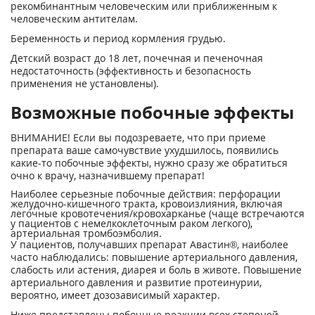
рекомби­нантным человеческим или приближенным к
человеческим антителам.
Беременность и период кормления грудью.
Детский возраст до 18 лет, почечная и печеночная
недостаточность (эффективность и без­опасность
применения не установлены).
Возможные побочные эффекты
ВНИМАНИЕ! Если вы подозреваете, что при приеме
препарата ваше самочувствие ухудшилось, появились
какие-то побочные эффекты, нужно сразу же обратиться
очно к врачу, назначившему препарат!
Наиболее серьезные побочные действия: перфорации
желудочно-кишечного тракта, кровоизлияния, включая
легочные кровотечения/кровохарканье (чаще встречаются
у пациентов с немелкоклеточным раком легко­го),
артериальная тромбоэмболия.
У пациентов, получавших препарат Авастин®, наиболее
часто наблюдались: по­вышение артериального давления,
слабость или астения, диарея и боль в животе. Повышение
артериального давления и разви­тие протеинурии,
вероятно, имеет дозозави­симый характер.
Ниже представлены побочные реакции всех степеней