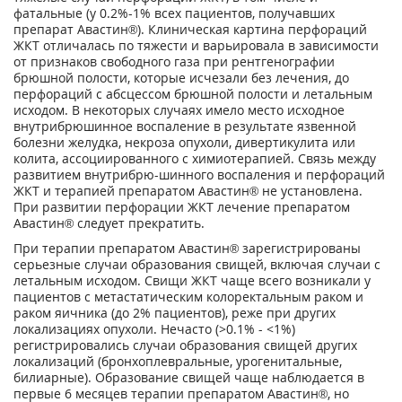
фатальные (у 0.2%-1% всех пациентов, получавших
препарат Авастин®). Клиническая картина перфораций
ЖКТ отличалась по тяжести и варьировала в зависимости
от признаков свободного газа при рентгенографии
брюшной полости, которые исчезали без лечения, до
перфораций с абсцессом брюшной полости и летальным
исходом. В некоторых случаях имело место исходное
внутрибрюшинное воспаление в результате язвенной
болезни желудка, некроза опухоли, дивертикулита или
колита, ассоциированного с химиотерапией. Связь между
развитием внутрибрю-шинного воспаления и перфораций
ЖКТ и терапией препаратом Авастин® не установлена.
При развитии перфорации ЖКТ лечение препаратом
Авастин® следует прекратить.
При терапии препаратом Авастин® зарегистрированы
серьезные случаи образования свищей, включая случаи с
летальным исходом. Свищи ЖКТ чаще всего возникали у
пациентов с метастатическим колоректальным раком и
раком яичника (до 2% пациентов), реже при других
локализациях опухоли. Нечасто (>0.1% - <1%)
регистрировались случаи образования свищей других
локализаций (бронхоплевральные, урогенитальные,
билиарные). Образование свищей чаще наблюдается в
первые 6 месяцев терапии препаратом Авастин®, но