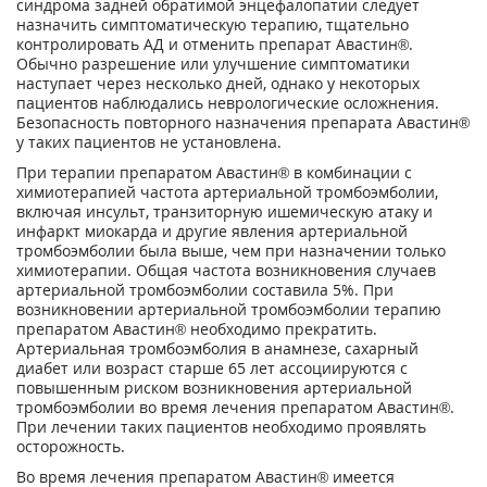
синдрома задней обратимой энцефалопатии следует
назначить симптоматическую терапию, тщательно
контролировать АД и отменить препарат Авастин®.
Обычно разрешение или улучшение симптоматики
наступает через несколько дней, однако у некоторых
пациентов наблюдались неврологические осложнения.
Безопасность повторного назначения препарата Авастин®
у таких пациентов не установлена.
При терапии препаратом Авастин® в комбинации с
химиотерапией частота артериальной тромбоэмболии,
включая инсульт, транзиторную ишемическую атаку и
инфаркт миокарда и другие явления артериальной
тромбоэмболии была выше, чем при назначении только
химиотерапии. Общая частота возникновения случаев
артериальной тромбоэмболии составила 5%. При
возникновении артериальной тромбоэмболии терапию
препаратом Авастин® необходимо прекратить.
Артериальная тромбоэмболия в анамнезе, сахарный
диабет или возраст старше 65 лет ассоциируются с
повышенным риском возникновения артериальной
тромбоэмболии во время лечения препаратом Авастин®.
При лечении таких пациентов необходимо проявлять
осторожность.
Во время лечения препаратом Авастин® имеется