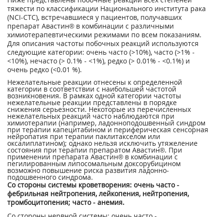
тяжести по классификации Нацио­нального института рака
(NCI-CTC), встре­чавшиеся у пациентов, получавших
препарат Авастин® в комбинации с различными
химиотерапевтическими режимами по всем по­казаниям.
Для описания частоты побочных реакций используются
следующие категории: очень часто (>10%), часто (>1% -
<10%), не­часто (> 0.1% - <1%), редко (> 0.01% - <0.1%) и
очень редко (<0.01 %).
Нежелательные реакции отнесены к опреде­ленной
категории в соответствии с наиболь­шей частотой
возникновения. В рамках од­ной категории частоты
нежелательные реак­ции представлены в порядке
снижения серь­езности. Некоторые из перечисленных
неже­лательных реакций часто наблюдаются при
химиотерапии (например, ладонно­подошвенный синдром
при терапии капецитабином и периферическая сенсорная
нейро­патия при терапии паклитакселом или
оксалиплатином); однако нельзя исключить утя­желение
состояния при терапии препаратом Авастин®. При
применении препарата Авастин® в комбинации с
пегилированным липосомальным доксорубицином
возможно повышение риска развития ладонно­
подошвенного синдрома.
Со стороны системы кроветворения: очень часто -
фебрильная нейтропения, лейкопе­ния, нейтропения,
тромбоцитопения; часто - анемия.
Со стороны нервной системы: очень часто -