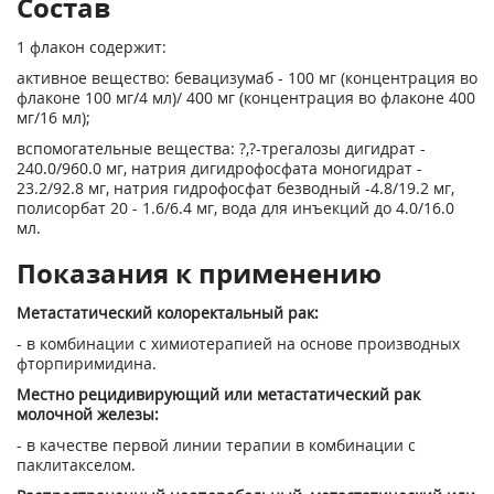
Состав
1 флакон содержит:
активное вещество: бевацизумаб - 100 мг (концентрация во
флаконе 100 мг/4 мл)/ 400 мг (концентрация во флаконе 400
мг/16 мл);
вспомогательные вещества: ?,?-трегалозы дигидрат -
240.0/960.0 мг, натрия дигидро­фосфата моногидрат -
23.2/92.8 мг, натрия гидрофосфат безводный -4.8/19.2 мг,
полисорбат 20 - 1.6/6.4 мг, вода для инъекций до 4.0/16.0
мл.
Показания к применению
Метастатический колоректальный рак:
- в комбинации с химиотерапией на основе производных
фторпиримидина.
Местно рецидивирующий или метастатиче­ский рак
молочной железы:
- в качестве первой линии терапии в ком­бинации с
паклитакселом.