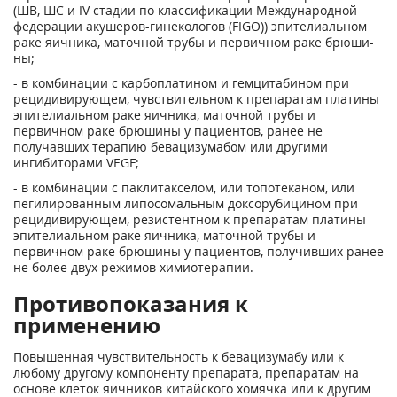
(ШВ, ШС и IV стадии по классификации Международ­ной
федерации акушеров-гинекологов (FIGO)) эпителиальном
раке яичника, ма­точной трубы и первичном раке брюши­
ны;
- в комбинации с карбоплатином и гемцитабином при
рецидивирующем, чувстви­тельном к препаратам платины
эпители­альном раке яичника, маточной трубы и
первичном раке брюшины у пациентов, ранее не
получавших терапию бевацизумабом или другими
ингибиторами VEGF;
- в комбинации с паклитакселом, или топотеканом, или
пегилированным липосомальным доксорубицином при
рецидиви­рующем, резистентном к препаратам пла­тины
эпителиальном раке яичника, ма­точной трубы и
первичном раке брюши­ны у пациентов, получивших ранее
не бо­лее двух режимов химиотерапии.
Противопоказания к
применению
Повышенная чувствительность к бевацизумабу или к
любому другому компоненту препа­рата, препаратам на
основе клеток яичников китайского хомячка или к другим