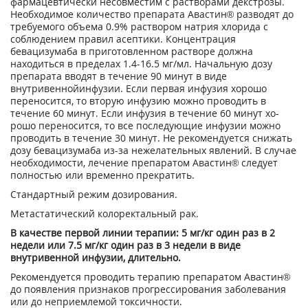
фармацевтически несов­местим с растворами декстрозы.
Необходимое количество препарата Авастин® разводят до
требуемого объема 0.9% раствором натрия хлорида с
соблюдением правил асептики. Концентрация
бевацизумаба в приготовленном растворе должна
находиться в пределах 1.4-16.5 мг/мл. Начальную дозу
препарата вводят в течение 90 минут в виде
внутривеннойинфузии. Если первая инфузия хорошо
переносится, то вто­рую инфузию можно проводить в
течение 60 минут. Если инфузия в течение 60 минут хо­
рошо переносится, то все последующие ин­фузии можно
проводить в течение 30 минут. Не рекомендуется снижать
дозу бевацизумаба из-за нежелательных явлений. В случае
необходимости, лечение препаратом Авастин® следует
полностью или временно прекратить.
Стандартный режим дозирования.
Метастатический колоректальный рак.
В качестве первой линии терапии: 5 мг/кг один раз в 2
недели или 7.5 мг/кг один раз в 3 недели в виде
внутривенной инфузии, дли­тельно.
Рекомендуется проводить терапию препара­том Авастин®
до появления признаков про­грессирования заболевания
или до неприем­лемой токсичности.