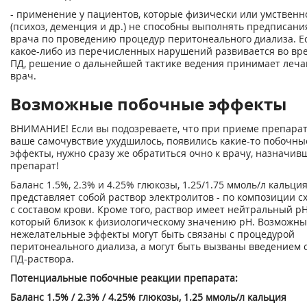
- применение у пациентов, которые физически или умственн
(психоз, деменция и др.) не способны выполнять предписани
врача по проведению процедур перитонеального диализа. Е
какое-либо из перечисленных нарушений развивается во вр
ПД, решение о дальнейшей тактике ведения принимает леч
врач.
Возможные побочные эффекты
ВНИМАНИЕ! Если вы подозреваете, что при приеме препара
ваше самочувствие ухудшилось, появились какие-то побочны
эффекты, нужно сразу же обратиться очно к врачу, назначив
препарат!
Баланс 1.5%, 2.3% и 4.25% глюкозы, 1.25/1.75 ммоль/л кальци
представляет собой раствор электролитов - по композиции с
с составом крови. Кроме того, раствор имеет нейтральный pH
который близок к физиологическому значению pH. Возможн
нежелательные эффекты могут быть связаны с процедурой
перитонеального диализа, а могут быть вызваны введением 
ПД-раствора.
Потенциальные побочные реакции препарата:
Баланс 1.5% / 2.3% / 4.25% глюкозы, 1.25 ммоль/л кальция