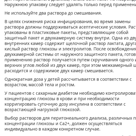
Наружнюю упаковку следует удалять только перед применен
Не используйте два раствора до смешивания.
В целях снижения риска инфицирования, во время замены
раствора должны поддерживаться асептические условия. Ра
упакованы в пластиковые пакеты, представляющие собой
защитный пакет и двухкамерную систему внутри. Одна из дв
внутренних камер содержит щелочной раствор лактата, друга
кислый раствор глюкозы и электролитов. После освобождени
двухкамерной системы от наружного защитного пакета, готов
применению раствор получается путем скручивания одного 
верхних углов любой из двух камер, при этом межкамерный 
расходится и содержимое двух камер смешивается.
Однократная доза у детей рассчитывается в соответствии с
возрастом, массой тела и ростом.
У пациентов с сахарным диабетом необходимо контролирова
концентрацию глюкозы в крови и при необходимости
корригировать суточную дозу инсулина в соответствии с
возрастающей нагрузкой глюкозой.
Выбор растворов для перитонеального диализа, различных 
концентрации глюкозы и Са2+, должен осуществляться
индивидуально в каждом конкретном случае.