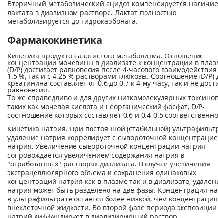
Вторичный метаболический ацидоз компенсируется наличи
лактата в диализном растворе. Лактат полностью
метаболизируется до гидрокарбоната.
Фармакокинетика
Кинетика продуктов азотистого метаболизма. Отношение
концентрации мочевины в диализате к концентрации в плаз
(D/P) достигает равновесия после 4-часового взаимодействия 
1.5 %, так и с 4.25 % растворами глюкозы. Соотношение (D/P) 
креатинина составляет от 0.6 до 0.7 к 4-му часу, так и не дост
равновесия.
То же справедливо и для других низкомолекулярных токсинов
таких как мочевая кислота и неорганический фосфат, D/P-
соотношение которых составляет 0.6 и 0.4-0.5 соответственно
Кинетика натрия. При постоянной (стабильной) ультрафиль
удаление натрия коррелирует с сывороточной концентраци
натрия. Увеличение сывороточной концентрации натрия
сопровождается увеличением содержания натрия в
"отработанных" растворах диализата. В случае увеличения
экстрацеллюлярного объема и сохранения одинаковых
концентраций натрия как в плазме так и в диализате, удален
натрия может быть разделено на две фазы. Концентрация н
в ультрафильтрате остается более низкой, чем концентрация
внеклеточной жидкости. Во второй фазе периода экспозиции
натрий диффундирует в диализирующий раствор.