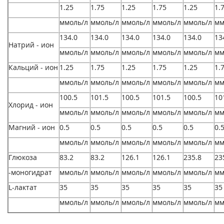
1.25
1.75
1.25
1.75
1.25
1.
ммоль/л
ммоль/л
ммоль/л
ммоль/л
ммоль/л
мм
134.0
134.0
134.0
134.0
134.0
13
Натрий - ион
ммоль/л
ммоль/л
ммоль/л
ммоль/л
ммоль/л
мм
Кальций - ион
1.25
1.75
1.25
1.75
1.25
1.
ммоль/л
ммоль/л
ммоль/л
ммоль/л
ммоль/л
мм
100.5
101.5
100.5
101.5
100.5
10
Хлорид - ион
ммоль/л
ммоль/л
ммоль/л
ммоль/л
ммоль/л
мм
Магний - ион
0.5
0.5
0.5
0.5
0.5
0.
ммоль/л
ммоль/л
ммоль/л
ммоль/л
ммоль/л
мм
Глюкоза
83.2
83.2
126.1
126.1
235.8
23
-моногидрат
ммоль/л
ммоль/л
ммоль/л
ммоль/л
ммоль/л
мм
L-лактат
35
35
35
35
35
35
ммоль/л
ммоль/л
ммоль/л
ммоль/л
ммоль/л
мм