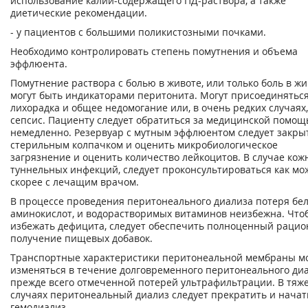
использование калий-содержащего ПД-раствора, а также
диетические рекомендации.
- у пациентов с большими поликистозными почками.
Необходимо контролировать степень помутнения и объема
эффлюента.
Помутнение раствора с болью в животе, или только боль в жи
могут быть индикаторами перитонита. Могут присоединятьс
лихорадка и общее недомогание или, в очень редких случаях,
сепсис. Пациенту следует обратиться за медицинской помо
немедленно. Резервуар с мутным эффлюентом следует закры
стерильным колпачком и оценить микробиологическое
загрязнение и оценить количество лейкоцитов. В случае кож
туннельных инфекций, следует проконсультироваться как мо
скорее с лечащим врачом.
В процессе проведения перитонеального диализа потеря бел
аминокислот, и водорастворимых витаминов неизбежна. Что
избежать дефицита, следует обеспечить полноценный рацио
получение пищевых добавок.
Транспортные характеристики перитонеальной мембраны мо
изменяться в течение долговременного перитонеального диа
прежде всего отмеченной потерей ультрафильтрации. В тяж
случаях перитонеальный диализ следует прекратить и начат
гемодиализ.