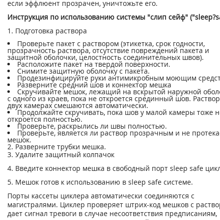
если эффлюент прозрачен, уничтожьте его.
Инструкция по использованию системы "слип сейф" ("sleep?sa
1. Подготовка раствора
Проверьте пакет с раствором (этикетка, срок годности,
прозрачность раствора, отсутствие повреждений пакета и
защитной оболочки, целостность соединительных швов).
Расположите пакет на твердой поверхности.
Снимите защитную оболочку с пакета.
Продезинфицируйте руки антимикробным моющим средст
Разверните средний шов и коннектор мешка
Скручивайте мешок, лежащий на вскрытой наружной обол
с одного из краев, пока не откроется срединный шов. Раство
двух камерах смешаются автоматически.
Продолжайте скручивать, пока шов у малой камеры тоже н
откроется полностью.
Проверьте, раскрылись ли швы полностью.
Проверьте, является ли раствор прозрачным и не протека
мешок.
2. Разверните трубки мешка.
3. Удалите защитный колпачок
4. Введите коннектор мешка в свободный порт sleep safe цик
5. Мешок готов к использованию в sleep safe системе.
Порты кассеты циклера автоматически соединяются с
магистралями. Циклер проверяет штрих-код мешков с раство
дает сигнал тревоги в случае несоответствия предписаниям,