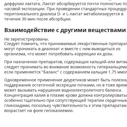
диффузии лактата. Лактат абсорбируется почти полностью по
часовой экспозиции. При проведении стандартных процедур
перитонеального диализа D- и L-лактат метаболизируется в
течение 30 мин после абсорбции.
Взаимодействие с другими веществами
Не зарегистрированы.
Следует помнить, что принимаемые лекарственные препара
могут проникать в диализат и вместе с ним выводиться из
организма, что может потребовать коррекции их дозы.
При назначении препаратов, содержащих кальций-или вита
следует принимать во внимание возможность гиперкальцеми
если применяется "Баланс" с содержанием кальция 1.75 ммол
Одновременное применение диуретиков может быть полезн
поддержания остаточной экскреции почками, но в тоже врем
может вызывать нарушения водноэлектролитного баланса.
Концентрация калия в плазме крови должна контролировать
особенно тщательно при сопутствующей терапии сердечны
гликозидами, поскольку чувствительность к этим препаратам
возрастает на фоне гипокалиемии.