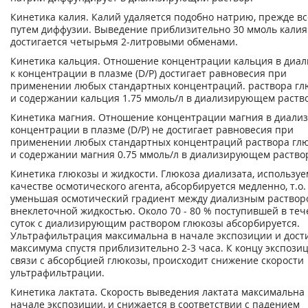
Кинетика калия. Калий удаляется подобно натрию, прежде вс
путем диффузии. Выведение приблизительно 30 ммоль калия
достигается четырьмя 2-литровыми обменами.
Кинетика кальция. Отношение концентрации кальция в диал
к концентрации в плазме (D/P) достигает равновесия при
применении любых стандартных концентраций. раствора гл
и содержании кальция 1.75 ммоль/л в диализирующем раств
Кинетика магния. Отношение концентрации магния в диализ
концентрации в плазме (D/P) не достигает равновесия при
применении любых стандартных концентраций раствора гл
и содержании магния 0.75 ммоль/л в диализирующем раство
Кинетика глюкозы и жидкости. Глюкоза диализата, используе
качестве осмотического агента, абсорбируется медленно, т.о.
уменьшая осмотический градиент между диализным раствор
внеклеточной жидкостью. Около 70 - 80 % поступившей в те
суток с диализирующим раствором глюкозы абсорбируется.
Ультрафильтрация максимальна в начале экспозиции и дост
максимума спустя приблизительно 2-3 часа. К концу экспозиц
связи с абсорбцией глюкозы, происходит снижение скорости
ультрафильтрации.
Кинетика лактата. Скорость выведения лактата максимальна 
начале экспозиции, и снижается в соответствии с падением