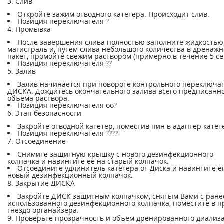
3. Слив
Откройте зажим отводного катетера. Происходит слив.
Позиция переключателя ?
4. Промывка
После завершения слива полностью заполните жидкостью
магистраль и, путем слива небольшого количества в дренаж
пакет, промойте свежим раствором (примерно в течение 5 се
Позиция переключателя ??
5. Залив
Залив начинается при повороте контрольного переключа
ДИСКА. Дождитесь окончательного залива всего предписанн
объема раствора.
Позиция переключателя оо?
6. Этап безопасности
Закройте отводной катетер, поместив пин в адаптер катет
Позиция переключателя ????
7. Отсоединение
Снимите защитную крышку с нового дезинфекционного
колпачка и навинтите ее на старый колпачок.
Отсоедините удлинитель катетера от Диска и навинтите е
новый дезинфекционный колпачок.
8. Закрытие ДИСКА
Закройте ДИСК защитным колпачком, снятым Вами с ране
использованного дезинфекционного колпачка, поместите в п
гнездо органайзера.
9. Проверьте прозрачность и объем дренированного диализат