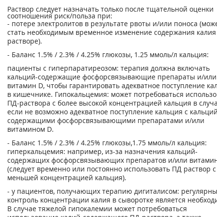
Раствор следует назначать только после тщательной оценки
соотношения риск/польза при:
- потере электролитов в результате рвоты и/или поноса (мож
стать необходимым временное изменение содержания калия 
растворе).
- Баланс 1.5% / 2.3% / 4.25% глюкозы, 1.25 ммоль/л кальция:
пациенты с гиперпаратиреозом: терапия должна включать
кальций-содержащие фосфорсвязывающие препараты и/или
витамин D, чтобы гарантировать адекватное поступление ка
в кишечнике. Гипокальцемия: может потребоваться использ
ПД-раствора с более высокой концентрацией кальция в случа
если не возможно адекватное поступление кальция с кальций
содержащими фосфорсвязывающими препаратами и/или
витамином D.
- Баланс 1.5% / 2.3% / 4.25% глюкозы,1.75 ммоль/л кальция:
гиперкальцемия: например, из-за назначения кальций-
содержащих фосфорсвязывающих препаратов и/или витами
(следует временно или постоянно использовать ПД раствор с
меньшей концентрацией кальция).
- у пациентов, получающих терапию дигиталисом: регулярн
контроль концентрации калия в сыворотке является необхо
В случае тяжелой гипокалемии может потребоваться