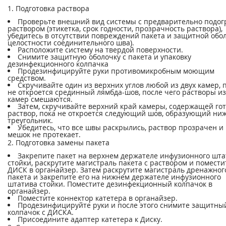
1. Подготовка раствора
Проверьте внешний вид системы с предварительно подо
раствором (этикетка, срок годности, прозрачность раствора),
убедитесь в отсутствии повреждений пакета и защитной обо
целостности соединительного шва).
Расположите систему на твердой поверхности.
Снимите защитную оболочку с пакета и упаковку
дезинфекционного колпачка
Продезинфицируйте руки противомикробным моющим
средством.
Скручивайте один из верхних углов любой из двух камер, 
не откроется срединный лямбда-шов, после чего растворы из
камер смешаются.
Затем, скручивайте верхний край камеры, содержащей го
раствор, пока не откроется следующий шов, образующий ни
треугольник.
Убедитесь, что все швы раскрылись, раствор прозрачен и
мешок не протекает.
2. Подготовка замены пакета
Закрепите пакет на верхнем держателе инфузионного шта
стойки, раскрутите магистраль пакета с раствором и помести
ДИСК в органайзер. Затем раскрутите магистраль дренажног
пакета и закрепите его на нижнем держателе инфузионного
штатива стойки. Поместите дезинфекционный колпачок в
органайзер.
Поместите коннектор катетера в органайзер.
Продезинфицируйте руки и после этого снимите защитны
колпачок с ДИСКА.
Присоедините адаптер катетера к Диску.