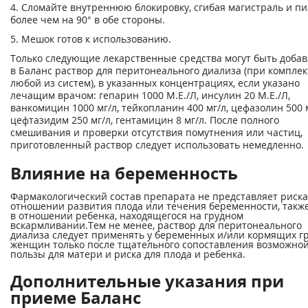
4. Сломайте внутреннюю блокировку, сгибая магистраль и п
более чем на 90° в обе стороны.
5. Мешок готов к использованию.
Только следующие лекарственные средства могут быть доба
в Баланс раствор для перитонеального диализа (при компле
любой из систем), в указанных концентрациях, если указано
лечащим врачом: гепарин 1000 М.Е./Л, инсулин 20 М.Е./Л,
ванкомицин 1000 мг/л, тейкопланин 400 мг/л, цефазолин 500 м
цефтазидим 250 мг/л, гентамицин 8 мг/л. После полного
смешивания и проверки отсутствия помутнения или частиц,
приготовленный раствор следует использовать немедленно.
Влияние на беременность
Фармакологический состав препарата не представляет риска
отношении развития плода или течения беременности, также
в отношении ребенка, находящегося на грудном
вскармливании.Тем не менее, раствор для перитонеального
диализа следует применять у беременных и/или кормящих г
женщин только после тщательного сопоставления возможно
пользы для матери и риска для плода и ребенка.
Дополнительные указания при
приеме Баланс