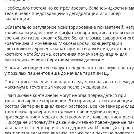
Необходимо постоянно контролировать баланс жидкости и м
тела в целях предотвращения дегидратации или гипер
гидратации.
Обязательно регулярное мониторирование показателей: нат
калий, кальций, магний и фосфат сыворотки; кислотно-основ
состояния; газов крови; общего белка плазмы; сывороточног
креатинина и мочевины; глюкозы крови; концентраций
электролитов; уровень паратгормона и других индикаторов
костного метаболизма, остаточная почечная функция- для
адаптации лечения перитонеальным диализом.
У пожилых пациентов следует предполагать высокую частот
у пожилых пациентов еще до начала терапии ПД.
После приготовления препарат следует использовать немедл
максимум в течение 24 часов после смешивания.
Пластиковые контейнеры могут иногда повреждаться при
транспортировке и хранении. Это приводит к контаминации 
ростом бактерий в диализном растворе. Все контейнеры сле
тщательно проверять на предмет повреждения перед
присоединением мешка с раствором и использованием раств
Никогда не используйте даже минимально поврежденные па
или пакеты с непрозрачным содержимым. Используйте раст
для перитонеального диализа, только если пакет не поврежд