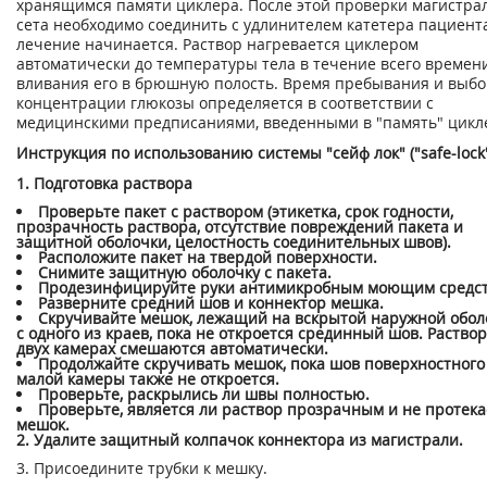
хранящимся памяти циклера. После этой проверки магистра
сета необходимо соединить с удлинителем катетера пациент
лечение начинается. Раствор нагревается циклером
автоматически до температуры тела в течение всего времен
вливания его в брюшную полость. Время пребывания и выб
концентрации глюкозы определяется в соответствии с
медицинскими предписаниями, введенными в "память" цикл
Инструкция по использованию системы "сейф лок" ("safe-lock"
1. Подготовка раствора
Проверьте пакет с раствором (этикетка, срок годности,
прозрачность раствора, отсутствие повреждений пакета и
защитной оболочки, целостность соединительных швов).
Расположите пакет на твердой поверхности.
Снимите защитную оболочку с пакета.
Продезинфицируйте руки антимикробным моющим средст
Разверните средний шов и коннектор мешка.
Скручивайте мешок, лежащий на вскрытой наружной обол
с одного из краев, пока не откроется срединный шов. Раство
двух камерах смешаются автоматически.
Продолжайте скручивать мешок, пока шов поверхностного
малой камеры также не откроется.
Проверьте, раскрылись ли швы полностью.
Проверьте, является ли раствор прозрачным и не протека
мешок.
2. Удалите защитный колпачок коннектора из магистрали.
3. Присоедините трубки к мешку.