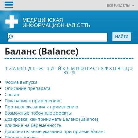
ВСЕ РАЗДЕЛЫ
МЕДИЦИНСКАЯ
ИНФОРМАЦИОННАЯ СЕТЬ
Баланс (Balance)
1-Z
А
Б
В
Г
Д
Е - Ж - З
И - Й
К
Л
М
Н
О
П
Р
С
Т
У
Ф
Х
Ц
Ч - Щ
Э
Ю - Я
Форма выпуска
Описание препарата
Состав
Показания к применению
Противопоказания к применению
Возможные побочные эффекты
Дозировка, как принимать Баланс (Balance)
Влияние на беременность
Дополнительные указания при приеме Баланс
Передозировка