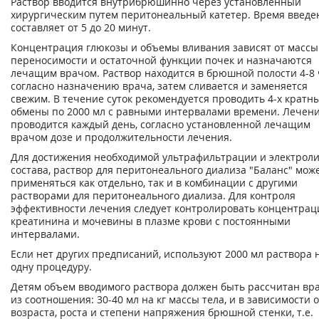
Раствор вводится внутрибрюшинно через установленный
хирургическим путем перитонеальный катетер. Время введе
составляет от 5 до 20 минут.
Концентрация глюкозы и объемы вливания зависят от массы 
переносимости и остаточной функции почек и назначаются
лечащим врачом. Раствор находится в брюшной полости 4-8 
согласно назначению врача, затем сливается и заменяется
свежим. В течение суток рекомендуется проводить 4-х кратн
обмены по 2000 мл с равными интервалами времени. Лечен
проводится каждый день, согласно установленной лечащим
врачом дозе и продолжительности лечения.
Для достижения необходимой ультрафильтрации и электроли
состава, раствор для перитонеального диализа "Баланс" мож
применяться как отдельно, так и в комбинации с другими
растворами для перитонеального диализа. Для контроля
эффективности лечения следует контролировать концентрац
креатинина и мочевины в плазме крови с постоянными
интервалами.
Если нет других предписаний, используют 2000 мл раствора 
одну процедуру.
Детям объем вводимого раствора должен быть рассчитан вр
из соотношения: 30-40 мл на кг массы тела, и в зависимости о
возраста, роста и степени напряжения брюшной стенки, т.е.