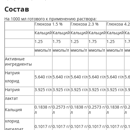
Состав
На 1000 мл готового к применению раствора:
Глюкоза 1.5 %
Глюкоза 2.3 %
Глюкоза 4.
Кальций
Кальций
Кальций
Кальций
Кальций
Ка
1.25
1.75
1.25
1.75
1.25
1.
ммоль/л
ммоль/л
ммоль/л
ммоль/л
ммоль/л
мм
Активные
ингредиенты
Натрия
5.640 г/л
5.640 г/л
5.640 г/л
5.640 г/л
5.640 г/л
5.
хлорид
Натрия
3.925 г/л
3.925 г/л
3.925 г/л
3.925 г/л
3.925 г/л
3.
лактат
0.1838 г/
0.2573 г/
0.1838 г/
0.2573 г/
0.1838 г/
0.
Кальция
л
л
л
л
л
л
хлорид
0.1017 г/
0.1017 г/
0.1017 г/
0.1017 г/
0.1017 г/
0.
дигидрат