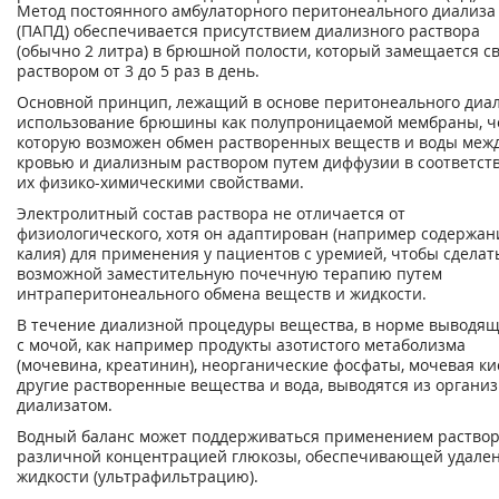
Метод постоянного амбулаторного перитонеального диализа
(ПАПД) обеспечивается присутствием диализного раствора
(обычно 2 литра) в брюшной полости, который замещается с
раствором от 3 до 5 раз в день.
Основной принцип, лежащий в основе перитонеального диал
использование брюшины как полупроницаемой мембраны, ч
которую возможен обмен растворенных веществ и воды меж
кровью и диализным раствором путем диффузии в соответст
их физико-химическими свойствами.
Электролитный состав раствора не отличается от
физиологического, хотя он адаптирован (например содержан
калия) для применения у пациентов с уремией, чтобы сделат
возможной заместительную почечную терапию путем
интраперитонеального обмена веществ и жидкости.
В течение диализной процедуры вещества, в норме выводя
с мочой, как например продукты азотистого метаболизма
(мочевина, креатинин), неорганические фосфаты, мочевая ки
другие растворенные вещества и вода, выводятся из организ
диализатом.
Водный баланс может поддерживаться применением раствор
различной концентрацией глюкозы, обеспечивающей удале
жидкости (ультрафильтрацию).