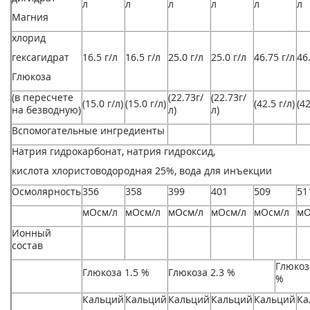
л
л
л
л
л
л
Магния
хлорид
гексагидрат
16.5 г/л
16.5 г/л
25.0 г/л
25.0 г/л
46.75 г/л
46
Глюкоза
(в пересчете
(22.73г/
(22.73г/
(15.0 г/л)
(15.0 г/л)
(42.5 г/л)
(42
на безводную)
л)
л)
Вспомогательные ингредиенты
Натрия гидрокарбонат, натрия гидроксид,
кислота хлористоводородная 25%, вода для инъекции
Осмолярность
356
358
399
401
509
51
мОсм/л
мОсм/л
мОсм/л
мОсм/л
мОсм/л
мО
Ионный
состав
Глюкоз
Глюкоза 1.5 %
Глюкоза 2.3 %
%
Кальций
Кальций
Кальций
Кальций
Кальций
Ка