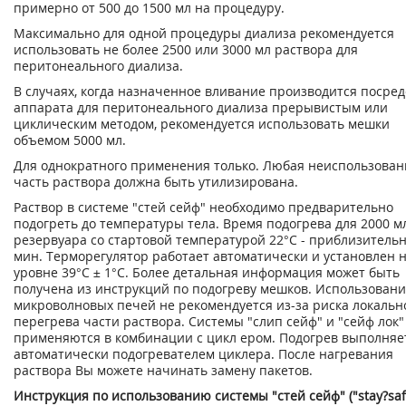
примерно от 500 до 1500 мл на процедуру.
Максимально для одной процедуры диализа рекомендуется
использовать не более 2500 или 3000 мл раствора для
перитонеального диализа.
В случаях, когда назначенное вливание производится посре
аппарата для перитонеального диализа прерывистым или
циклическим методом, рекомендуется использовать мешки
объемом 5000 мл.
Для однократного применения только. Любая неиспользован
часть раствора должна быть утилизирована.
Раствор в системе "стей сейф" необходимо предварительно
подогреть до температуры тела. Время подогрева для 2000 м
резервуара со стартовой температурой 22°С - приблизительн
мин. Терморегулятор работает автоматически и установлен 
уровне 39°С ± 1°С. Более детальная информация может быть
получена из инструкций по подогреву мешков. Использован
микроволновых печей не рекомендуется из-за риска локальн
перегрева части раствора. Системы "слип сейф" и "сейф лок"
применяются в комбинации с цикл ером. Подогрев выполняе
автоматически подогревателем циклера. После нагревания
раствора Вы можете начинать замену пакетов.
Инструкция по использованию системы "стей сейф" ("stay?saf