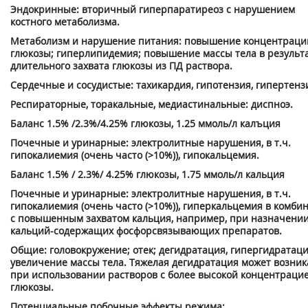
Эндокринные: вторичный гиперпаратиреоз с нарушением
костного метаболизма.
Метаболизм и нарушение питания: повышение концентраци
глюкозы; гиперлипидемия; повышение массы тела в результ
длительного захвата глюкозы из ПД раствора.
Сердечные и сосудистые: тахикардия, гипотензия, гипертенз
Респираторные, торакальные, медиастинальные: диспноэ.
Баланс 1.5% /2.3%/4.25% глюкозы, 1.25 ммоль/л калъция
Почечные и уринарные: электролитные нарушения, в т.ч.
гипокалиемия (очень часто (>10%)), гипокальцемия.
Баланс 1.5% / 2.3%/ 4.25% глюкозы, 1.75 ммоль/л кальция
Почечные и уринарные: электролитные нарушения, в т.ч.
гипокалиемия (очень часто (>10%)), гиперкальцемия в комби
с повышенным захватом кальция, например, при назначени
кальций-содержащих фосфорсвязывающих препаратов.
Общие: головокружение; отек; дегидратация, гипергидратаци
увеличение массы тела. Тяжелая дегидратация может возник
при использовании растворов с более высокой концентраци
глюкозы.
Потенциальные побочные эффекты режима: