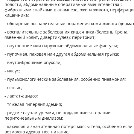
полости, абдоминальные оперативные вмешательства с
фиброзными спайками в анамнезе, ожоги живота, перфораци
кишечника;
- обширные воспалительные поражения кожи живота (дермат
- воспалительные заболевания кишечника (болезнь Крона,
язвенный колит, дивертикулез); перитонит;
- внутренние или наружные абдоминальные фистулы;
- пупочная, паховая или другая абдоминальная грыжа;
- внутрибрюшные опухоли;
- илеус;
- пульмонологические заболевания, особенно пневмония;
- сепсис;
- лактат-ацидоз;
- тяжелая гиперлипидемия;
- редкие случаи уремии, не поддающиеся терапии
перитонеальным диализом;
- кахексия и значительная потеря массы тела, особенно если
возможно адекватное питание;