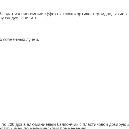
блюдаться системные эффекты глюкокортикостероидов, такие к
у следует снизить.
х солнечных лучей.
а по 200 доз в алюминиевый баллончик с пластиковой дозиру
инструкцией по медицинскому применению.