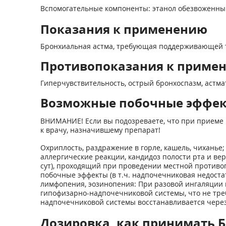
Вспомогательные компоненты: этанол обезвоженный - 7
Показания к применению
Бронхиальная астма, требующая поддерживающей те
Противопоказания к приме
Гиперчувствительность, острый бронхоспазм, астмати
Возможные побочные эффе
ВНИМАНИЕ! Если вы подозреваете, что при приеме 
к врачу, назначившему препарат!
Охриплость, раздражение в горле, кашель, чиханье
аллергические реакции, кандидоз полости рта и ве
сут), проходящий при проведении местной противог
побочные эффекты (в т.ч. надпочечниковая недостат
лимфопения, эозинопения: При разовой ингаляции 
гипофизарно-надпочечниковой системы, что не тре
надпочечниковой системы восстанавливается через 
Дозировка, как принимать Б