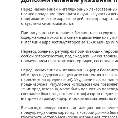
Перед назначением ингаляционных лекарственных 
полное попадание препарата в нужные участки легк
профилактическом характере действия препарата и 
отсутствии симптомов астмы.
При регулярных ингаляциях беклометазона улучшен
содержанием мокроты и слизи в дыхательных путя
ингаляции адреностимуляторов за 15-30 мин до ин
Перевод больных, регулярно принимающих перораль
особой осторожностью, под ежедневным контролем 
применением глюкокортикостероидов, восстанавлив
Перед назначением ингаляционных форм беклометаз
обычную поддерживающую дозу системного глюкокор
пересчете на преднизолон). Ухудшение состояния 
преднизолона. Регулярное использование позволяе
15 мг преднизолона, могут быть полностью переве
состояние больного, пока его гипофизарно-надпоче
(например травму, хирургическое вмешательство и
Больные, переведенные на ингаляционное лечение
предупреждающую карточку, в которой должно быть
глюкокортикостероидов (после устранения стрессов