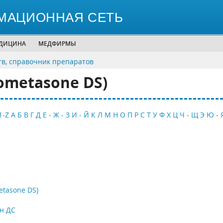
МАЦИОННАЯ СЕТЬ
ЕДИЦИНА
МЕДФИРМЫ
тв, справочник препаратов
ometasone DS)
1-Z
А
Б
В
Г
Д
Е - Ж - З
И - Й
К
Л
М
Н
О
П
Р
С
Т
У
Ф
Х
Ц
Ч - Щ
Э
Ю - 
etasone DS)
н ДС