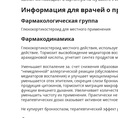
Информация для врачей о п
Фармакологическая группа
Глюкокортикостероид для местного применения
Фармакодинамика
Глюкокортикостероид местного действия, используе
действие. Тормозит высвобождение медиаторов вос
арахидоновой кислоты, угнетает синтез продуктов 
Уменьшает воспаление за. счет снижения образован
"немедленной" аллергической реакции (обусловлен
медиаторов воспаления) и улучшает мукоцилиарный 
уменьшается отек эпителия, секреция слизи бронхи
продукция цитокинов, тормозится миграция макрофа
функции внешнего дыхания. Увеличивает количеств
уменьшить частоту их применения. Практически не
терапевтических дозах оказывает активное местное
Не купирует бронхоспазм, терапевтический эффект 