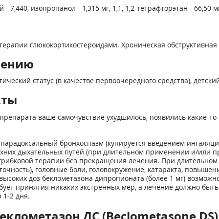
,440, изопропанол - 1,315 мг, 1,1, 1,2-тетрафторэтан - 66,50 м
рапии глюкокортикостероидами. Хроническая обструктивная б
нению
ческий статус (в качестве первоочередного средства), детский 
кты
препарата ваше самочувствие ухудшилось, появились какие-то 
; парадоксальный бронхоспазм (купируется введением ингаляц
рхних дыхательных путей (при длительном применении и/или при
рибковой терапии без прекращения лечения. При длительном п
очность), головные боли, головокружение, катаракта, повышени
высоких доз беклометазона дипропионата (более 1 мг) возможн
бует принятия никаких экстренных мер, а лечение должно быт
1-2 дня.
еклометазон ДС (Beclometasone DS)