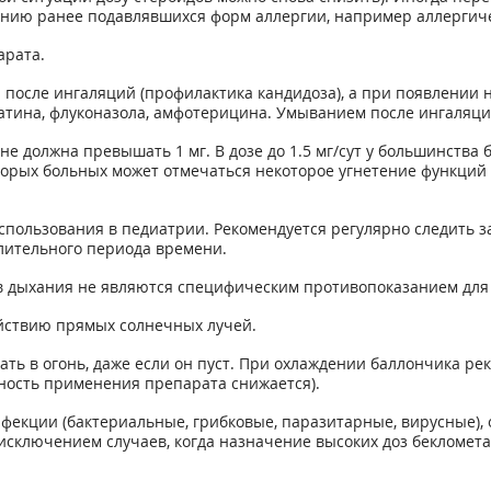
нию ранее подавлявшихся форм аллергии, например аллергиче
арата.
 после ингаляций (профилактика кандидоза), а при появлении
татина, флуконазола, амфотерицина. Умыванием после ингаляци
не должна превышать 1 мг. В дозе до 1.5 мг/сут у большинств
рых больных может отмечаться некоторое угнетение функций н
использования в педиатрии. Рекомендуется регулярно следить 
лительного периода времени.
 дыхания не являются специфическим противопоказанием для
йствию прямых солнечных лучей.
ть в огонь, даже если он пуст. При охлаждении баллончика рек
ность применения препарата снижается).
нфекции (бактериальные, грибковые, паразитарные, вирусные), 
исключением случаев, когда назначение высоких доз бекломета