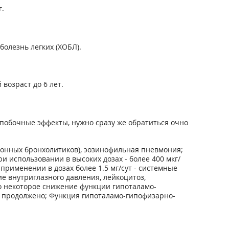
г.
олезнь легких (ХОБЛ).
возраст до 6 лет.
побочные эффекты, нужно сразу же обратиться очно
ионных бронхолитиков), эозинофильная пневмония;
 использовании в высоких дозах - более 400 мкг/
рименении в дозах более 1.5 мг/сут - системные
е внутриглазного давления, лейкоцитоз,
о некоторое снижение функции гипоталамо-
ь продолжено; Функция гипоталамо-гипофизарно-