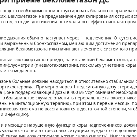
средств необходимо проинструктировать больного о правилах
их. Беклометазон не предназначен для купирования острых ас
о том, что для достижения оптимального эффекта ингалятором 
ие дыхания обычно наступает через 1 нед лечения. Отсутств
х и выраженным бронхоспазмом, мешающим достижения препарат
галяции беклометазона или.начинают лечение с системного пр
ные глюкокортикостероиды, на ингаляции беклометазона, а т
пикфлуометрии (пневмотахометрии), поскольку угнетение кор
ается медленно.
она больные должны находиться в относительно стабильном с
тикостероида. Примерно через 1 нед суточную дозу стероидов 
на фоне поддерживающей дозы в 400 мкг/сут означает необход
т в большинстве случаев отменить пероральные глюкокортико
дены на ингаляционную терапию), при этом в первые месяцы по
чниковая система не восстановится в достаточной степени, чт
ли инфекцию).
 и имеющие нарушенную функцию коры надпочечников, должны 
 указано, что они в стрессовых ситуациях нуждаются в допол
ой ситуации дозу стероидов можно снова снизить). Иногда пер