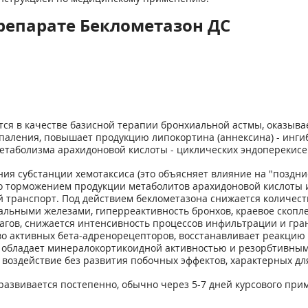
репарате Беклометазон ДС
тся в качестве базисной терапии бронхиальной астмы, оказыв
паления, повышает продукцию липокортина (аннексина) - инг
метаболизма арахидоновой кислоты - циклических эндоперекисей
ия субстанции хемотаксиса (это объясняет влияние на "поздни
о торможением продукции метаболитов арахидоновой кислоты 
транспорт. Под действием беклометазона снижается количество
альными железами, гиперреактивность бронхов, краевое скопл
гов, снижается интенсивность процессов инфильтрации и гран
о активных бета-адренорецепторов, восстанавливает реакцию 
 обладает минералокортикоидной активностью и резорбтивным
 воздействие без развития побочных эффектов, характерных д
развивается постепенно, обычно через 5-7 дней курсового пр