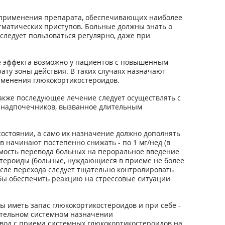
 применения препарата, обеспечивающих наиболее
тматических приступов. Больные должны знать о
следует пользоваться регулярно, даже при
ие эффекта возможно у пациентов с повышенным
у зоны действия. В таких случаях назначают
именения глюкокортикостероидов.
акже последующее лечение следует осуществлять с
ы надпочечников, вызванное длительным
остоянии, а само их назначение должно дополнять
начинают постепенно снижать - по 1 мг/нед (в
имость перевода больных на пероральное введение
стероиды (больные, нуждающиеся в приеме не более
сле перехода следует тщательно контролировать
обы обеспечить реакцию на стрессовые ситуации
иметь запас глюкокортикостероидов и при себе -
нительном системном назначении
евод с приема системных глюкокортикостероидов на