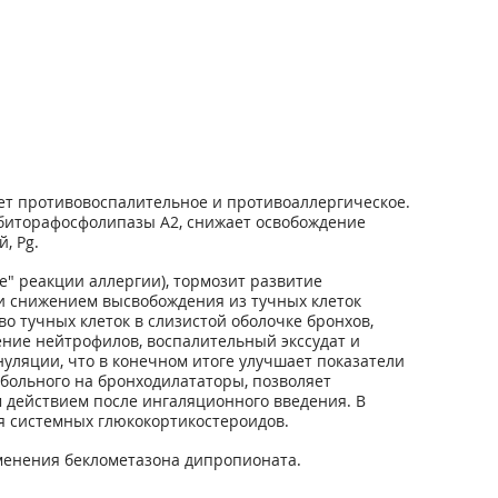
ает противовоспалительное и противоаллергическое.
ибиторафосфолипазы А2, снижает освобождение
, Pg.
е" реакции аллергии), тормозит развитие
и снижением высвобождения из тучных клеток
 тучных клеток в слизистой оболочке бронхов,
ение нейтрофилов, воспалительный экссудат и
уляции, что в конечном итоге улучшает показатели
больного на бронходилататоры, позволяет
 действием после ингаляционного введения. В
ля системных глюкокортикостероидов.
именения беклометазона дипропионата.