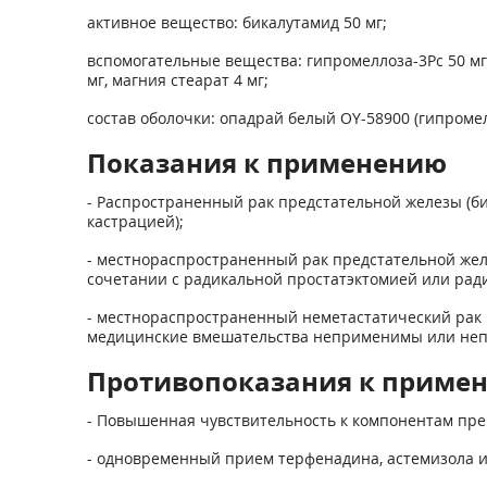
активное вещество: бикалутамид 50 мг;
вспомогательные вещества: гипромеллоза-3Рс 50 мг,
мг, магния стеарат 4 мг;
состав оболочки: опадрай белый OY-58900 (гипромелл
Показания к применению
- Распространенный рак предстательной железы (би
кастрацией);
- местнораспространенный рак предстательной желез
сочетании с радикальной простатэктомией или рад
- местнораспространенный неметастатический рак пр
медицинские вмешательства неприменимы или не
Противопоказания к приме
- Повышенная чувствительность к компонентам пре
- одновременный прием терфенадина, астемизола и