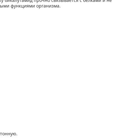
у бикалутамид прочно связывается с белками и не
ными функциями организма.
ртонную.