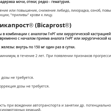
держка мочи, отеки; редко - гематурия.
жение или повышение, снижение либидо, лихорадка, озноб, пов
акции, "приливы" крови к лицу.
икапрост® (Bicaprost®)
в комбинации с аналогом ГнРГ или хирургической кастрацией: 
ременно с началом приема аналога ГнРГ или хирургической к
елезы: внутрь по 150 мг один раз в сутки.
 минимум, в течение 2 лет. При появлении признаков прогресс
дозы не требуется.
ррекция дозы не требуется.
сть при вождении автотранспорта и занятии др. потенциальн
сихомоторных реакций.