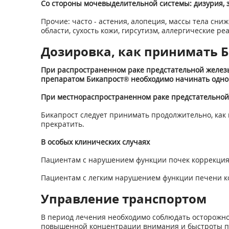
Со стороны мочевыделительной системы: дизурия, за
Прочие: часто - астения, алопеция, массы тела сни
области, сухость кожи, гирсутизм, аллергические ре
Дозировка, как принимать Б
При распространенном раке предстательной железы 
препаратом Бикапрост® необходимо начинать однов
При местнораспространенном раке предстательной ж
Бикапрост следует принимать продолжительно, как
прекратить.
В особых клинических случаях
Пациентам с нарушением функции почек коррекция 
Пациентам с легким нарушением функции печени ко
Управление транспортом
В период лечения необходимо соблюдать осторожно
повышенной концентрации внимания и быстроты п