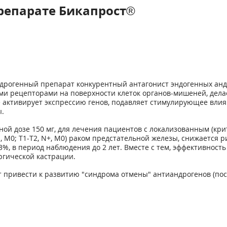
репарате Бикапрост®
дрогенный препарат конкурентный антагонист эндогенных анд
ми рецепторами на поверхности клеток органов-мишеней, дела
 активирует экспрессию генов, подавляет стимулирующее влиян
.
й дозе 150 мг, для лечения пациентов с локализованным (крит
 М0; Т1-Т2, N+, М0) раком предстательной железы, снижается 
%, в период наблюдения до 2 лет. Вместе с тем, эффективност
гической кастрации.
привести к развитию "синдрома отмены" антиандрогенов (пос