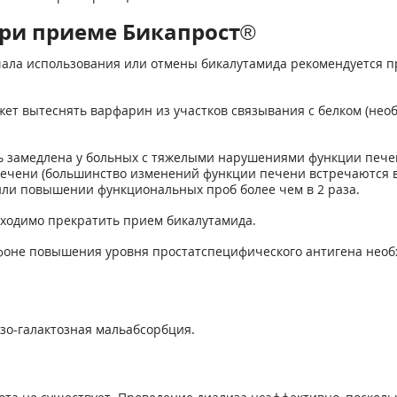
ри приеме Бикапрост®
чала использования или отмены бикалутамида рекомендуется 
может вытеснять варфарин из участков связывания с белком (н
 замедлена у больных с тяжелыми нарушениями функции печени
чени (большинство изменений функции печени встречаются в 
ли повышении функциональных проб более чем в 2 раза.
ходимо прекратить прием бикалутамида.
 фоне повышения уровня простатспецифического антигена нео
озо-галактозная мальабсорбция.