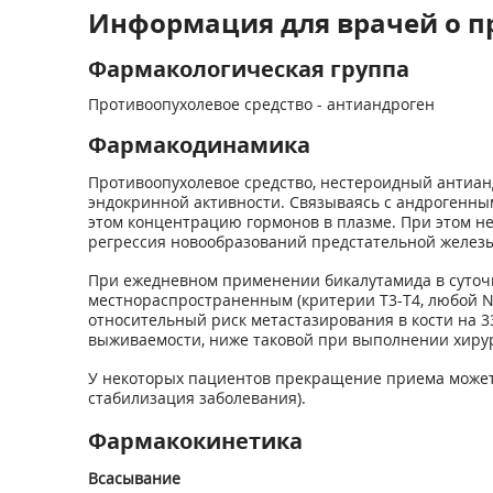
Информация для врачей о п
Фармакологическая группа
Противоопухолевое средство - антиандроген
Фармакодинамика
Противоопухолевое средство, нестероидный антиан
эндокринной активности. Связываясь с андрогенны
этом концентрацию гормонов в плазме. При этом не
регрессия новообразований предстательной железы
При ежедневном применении бикалутамида в суточно
местнораспространенным (критерии Т3-Т4, любой N,
относительный риск метастазирования в кости на 33
выживаемости, ниже таковой при выполнении хирур
У некоторых пациентов прекращение приема может 
стабилизация заболевания).
Фармакокинетика
Всасывание