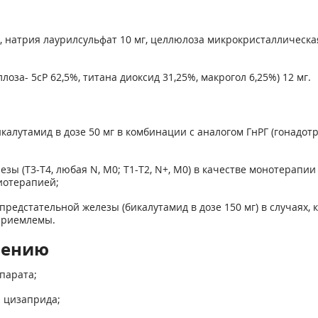
 натрия лаурилсульфат 10 мг, целлюлоза микрокристаллическая 
оза- 5сР 62,5%, титана диоксид 31,25%, макрогол 6,25%) 12 мг.
калутамид в дозе 50 мг в комбинации с аналогом ГнРГ (гонадо
ы (Т3-Т4, любая N, М0; Т1-Т2, N+, М0) в качестве монотерапии
иотерапией;
едстательной железы (бикалутамид в дозе 150 мг) в случаях, 
приемлемы.
нению
парата;
 цизаприда;