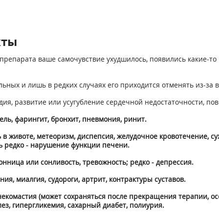
кты
препарата ваше самочувствие ухудшилось, появились какие-то 
ьных и лишь в редких случаях его приходится отменять из-за 
дия, развитие или усугубление сердечной недостаточности, п
ель, фарингит, бронхит, пневмония, ринит.
 в животе, метеоризм, диспепсия, желудочное кровотечение, су
нь редко - нарушение функции печени.
нница или сонливость, тревожность; редко - депрессия.
ия, миалгия, судороги, артрит, контрактуры суставов.
инекомастия (может сохраняться после прекращения терапии, ос
ез, гипергликемия, сахарный диабет, полиурия.