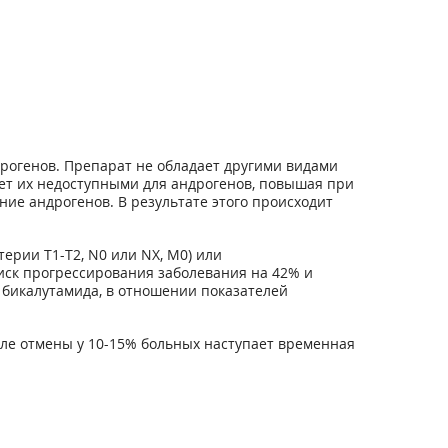
рогенов. Препарат не обладает другими видами
ет их недоступными для андрогенов, повышая при
ие андрогенов. В результате этого происходит
ерии Т1-Т2, N0 или NX, М0) или
риск прогрессирования заболевания на 42% и
ь бикалутамида, в отношении показателей
ле отмены у 10-15% больных наступает временная