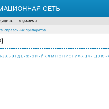
МАЦИОННАЯ СЕТЬ
ЕДИЦИНА
МЕДФИРМЫ
тв, справочник препаратов
)
1-Z
А
Б
В
Г
Д
Е - Ж - З
И - Й
К
Л
М
Н
О
П
Р
С
Т
У
Ф
Х
Ц
Ч - Щ
Э
Ю - 