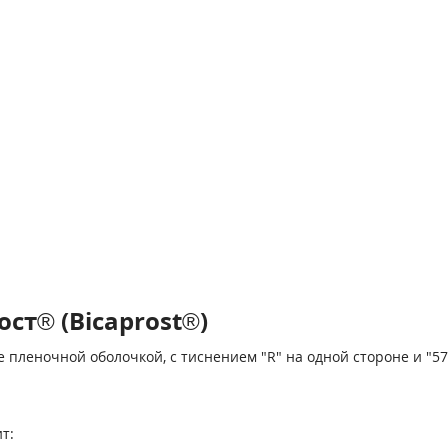
ст® (Bicaprost®)
 пленочной оболочкой, с тиснением "R" на одной стороне и "57
т: