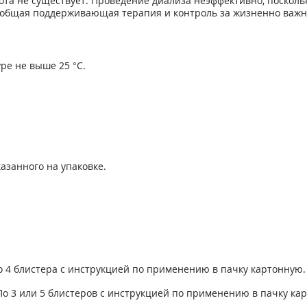
та не существует. Проведение диализа неэффективно, поскольк
а общая поддерживающая терапия и контроль за жизненно важ
ре не выше 25 °С.
азанного на упаковке.
о 4 блистера с инструкцией по применению в пачку картонную.
о 3 или 5 блистеров с инструкцией по применению в пачку ка