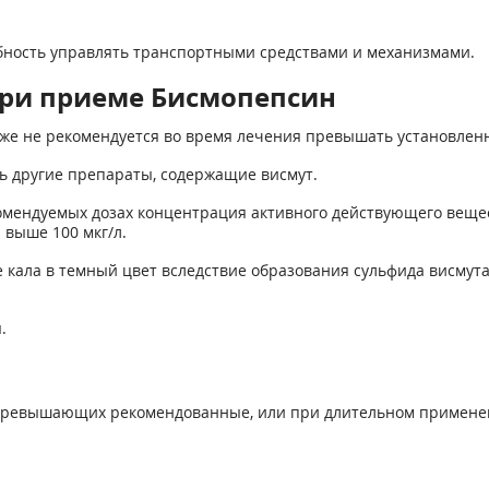
бность управлять транспортными средствами и механизмами.
ри приеме Бисмопепсин
кже не рекомендуется во время лечения превышать установленн
ь другие препараты, содержащие висмут.
мендуемых дозах концентрация активного действующего вещест
выше 100 мкг/л.
ала в темный цвет вследствие образования сульфида висмута
.
з превышающих рекомендованные, или при длительном примен