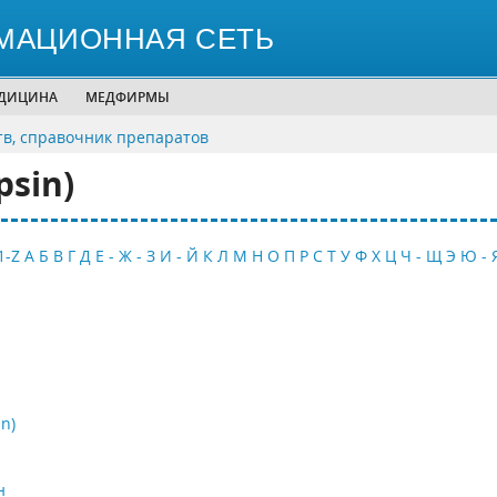
МАЦИОННАЯ СЕТЬ
ЕДИЦИНА
МЕДФИРМЫ
тв, справочник препаратов
sin)
1-Z
А
Б
В
Г
Д
Е - Ж - З
И - Й
К
Л
М
Н
О
П
Р
С
Т
У
Ф
Х
Ц
Ч - Щ
Э
Ю - 
n)
н