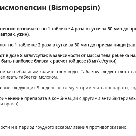
исмопепсин (Bismopepsin)
епсин назначают по 1 таблетке 4 раза в сутки за 30 мин до при
автрак, ужин).
т по 1 таблетке 2 раза в сутки за 30 мин до приема пищи (завт
 в дозе 8 мг/кг/сутки; в зависимости от массы тела ребенка наз
 быть наиболее близка к расчетной дозе (8 мг/кг/сутки).
ивая небольшим количеством воды. Таблетку следует глотать 
апивать таблетки молоком.
чение следующих 8 недель не следует применять препараты, со
о применение препарата в комбинации с другими антибактериа
и врача).
сти и в период грудного вскармливания противопоказано.