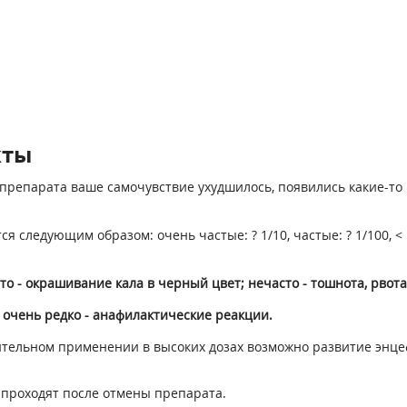
кты
препарата ваше самочувствие ухудшилось, появились какие-то 
ледующим образом: очень частые: ? 1/10, частые: ? 1/100, < 1/1
о - окрашивание кала в черный цвет; нечасто - тошнота, рвота
; очень редко - анафилактические реакции.
ительном применении в высоких дозах возможно развитие энце
проходят после отмены препарата.