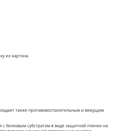
ку из картона.
 Обладает также противовоспалительным и вяжущим
я с белковым субстратом в виде защитной пленки на
ьного периода защищает пораженные участки