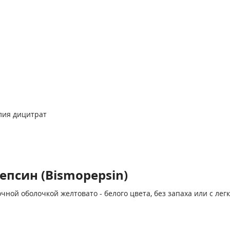
лия дицитрат
псин (Bismopepsin)
ной оболочкой желтовато - белого цвета, без запаха или с лег