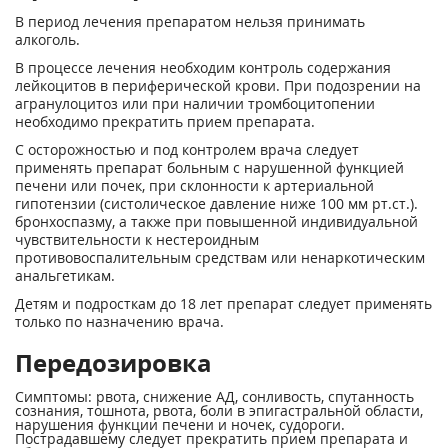
В период лечения препаратом нельзя принимать
алкоголь.
В процессе лечения необходим контроль содержания
лейкоцитов в периферической крови. При подозрении на
агранулоцитоз или при наличии тромбоцитопении
необходимо прекратить прием препарата.
С осторожностью и под контролем врача следует
применять препарат больным с нарушенной функцией
печени или почек, при склонности к артериальной
гипотензии (систолическое давление ниже 100 мм рт.ст.).
бронхоспазму, а также при повышенной индивидуальной
чувствительности к нестероидным
противовоспалительным средствам или ненаркотическим
анальгетикам.
Детям и подросткам до 18 лет препарат следует применять
только по назначению врача.
Передозировка
Симптомы: рвота, снижение АД, сонливость, спутанность
сознания, тошнота, рвота, боли в эпигастральной области,
нарушения функции печени и ночек, судороги.
Пострадавшему следует прекратить прием препарата и