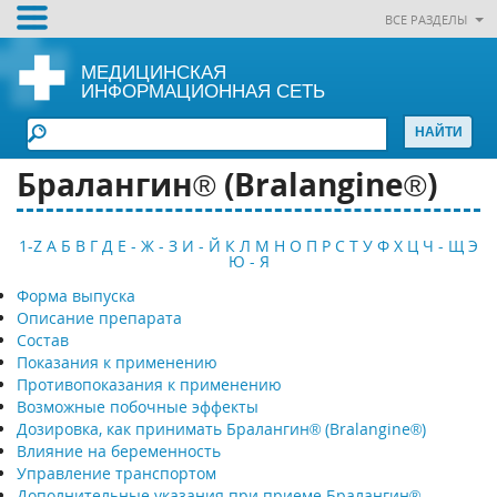
ВСЕ РАЗДЕЛЫ
МЕДИЦИНСКАЯ
ИНФОРМАЦИОННАЯ СЕТЬ
Бралангин® (Bralangine®)
1-Z
А
Б
В
Г
Д
Е - Ж - З
И - Й
К
Л
М
Н
О
П
Р
С
Т
У
Ф
Х
Ц
Ч - Щ
Э
Ю - Я
Форма выпуска
Описание препарата
Состав
Показания к применению
Противопоказания к применению
Возможные побочные эффекты
Дозировка, как принимать Бралангин® (Bralangine®)
Влияние на беременность
Управление транспортом
Дополнительные указания при приеме Бралангин®