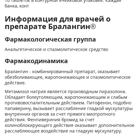
10 таблеток в контурной ячейковой упаковке. Каждая
банка, конт
Информация для врачей о
препарате Бралангин®
Фармакологическая группа
Анальгетическое и спазмолитическое средство
Фармакодинамика
Бралангин - комбинированный препарат, оказывает
обезболивающее, жаропонижающее и спазмолитическое
действие.
Метамизол натрия является производным пиразолона.
Обладает болеутоляющим, жаропонижающим и слабым
противовоспалительным действием. Питофенон, подобно
папаверину, вызывает расслабление гладкой мускулатуры
внутренних органов за счет прямого миотропного
действия. Фенпивериния бромид за счет
холиноблокирующего действия оказывает дополнительное
расслабляющее воздействие на гладкую мускулатуру.