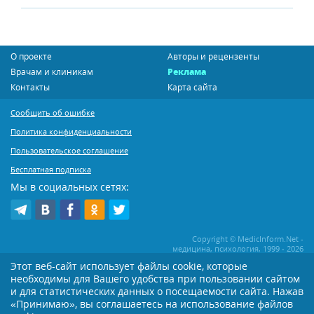
О проекте
Авторы и рецензенты
Врачам и клиникам
Реклама
Контакты
Карта сайта
Сообщить об ошибке
Политика конфиденциальности
Пользовательское соглашение
Бесплатная подписка
Мы в социальных сетях:
Copyright © MedicInform.Net -
медицина, психология, 1999 - 2026
Этот веб-сайт использует файлы cookie, которые
необходимы для Вашего удобства при пользовании сайтом
Копирование или иное распространение статей нашего сайта строго
воспрещается. Копирование раздела "Новости" допускается при наличии
и для статистических данных о посещаемости сайта. Нажав
активной открытой для поисковиков ссылки на MedicInform.Net
«Принимаю», вы соглашаетесь на использование файлов