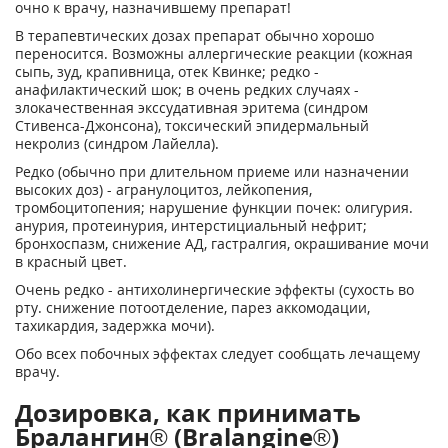
очно к врачу, назначившему препарат!
В терапевтических дозах препарат обычно хорошо
переносится. Возможны аллергические реакции (кожная
сыпь, зуд, крапивница, отек Квинке; редко -
анафилактический шок; в очень редких случаях -
злокачественная экссудативная эритема (синдром
Стивенса-Джонсона), токсический эпидермальный
некролиз (синдром Лайелла).
Редко (обычно при длительном приеме или назначении
высоких доз) - агранулоцитоз, лейкопения,
тромбоцитопения; нарушение функции почек: олигурия.
анурия, протеинурия, интерстициальный нефрит;
бронхоспазм, снижение АД, гастралгия, окрашивание мочи
в красный цвет.
Очень редко - антихолинергические эффекты (сухость во
рту. снижение потоотделение, парез аккомодации,
тахикардия, задержка мочи).
Обо всех побочных эффектах следует сообщать лечащему
врачу.
Дозировка, как принимать
Бралангин® (Bralangine®)