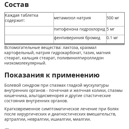
Состав
Каждая таблетка
метамизол натрия
500 мг
содержит:
питофенона гидрохлорид
5 мг
фенпивериния бромид
0.1 мг
Вспомогательные вещества: лактоза, крахмал
картофельный, натрия гидрокарбонат, тазик, магния
стеарат, кальция стеарат, поливинилпироллидон
низкомолекулярный.
Показания к применению
Болевой синдром при спазмах гладкой мускулатуры
внутренних органов - почечная и желчная колики, спазмы
кишечника, альгодисменорея и другие спастические
состояния внутренних органов.
Кратковременное симптоматическое лечение при болях
после хирургических и диагностических вмешательств,
артралгии, невралгии, ишиалгии, миалгии.