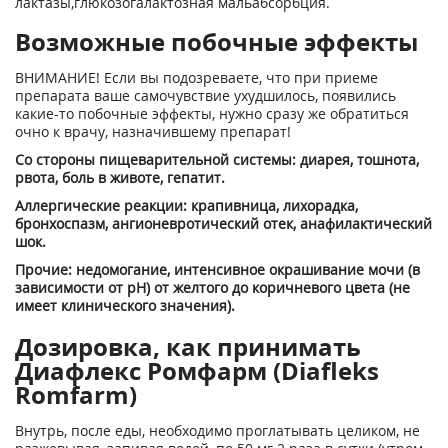
лактазы,глюкозогалактозная мальабсорбция.
Возможные побочные эффекты
ВНИМАНИЕ! Если вы подозреваете, что при приеме
препарата ваше самочувствие ухудшилось, появились
какие-то побочные эффекты, нужно сразу же обратиться
очно к врачу, назначившему препарат!
Со стороны пищеварительной системы: диарея, тошнота,
рвота, боль в животе, гепатит.
Аллергические реакции: крапивница, лихорадка,
бронхоспазм, ангионевротический отек, анафилактический
шок.
Прочие: недомогание, интенсивное окрашивание мочи (в
зависимости от рН) от желтого до коричневого цвета (не
имеет клинического значения).
Дозировка, как принимать
Диафлекс Ромфарм (Diafleks
Romfarm)
Внутрь, после еды, необходимо проглатывать целиком, не