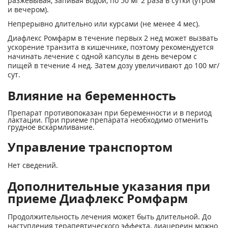
разжевывая, запивая водой, по 50 мг 2 раза в сутки (утром
и вечером).
Непрерывно длительно или курсами (не менее 4 мес).
Диафлекс Ромфарм в течение первых 2 нед может вызвать
ускорение транзита в кишечнике, поэтому рекомендуется
начинать лечение с одной капсулы в день вечером с
пищей в течение 4 нед. Затем дозу увеличивают до 100 мг/
сут.
Влияние на беременность
Препарат противопоказан при беременности и в период
лактации. При приеме препарата необходимо отменить
грудное вскармливание.
Управление транспортом
Нет сведений.
Дополнительные указания при
приеме Диафлекс Ромфарм
Продолжительность лечения может быть длительной. До
наступления терапевтического эффекта, диацереин можно