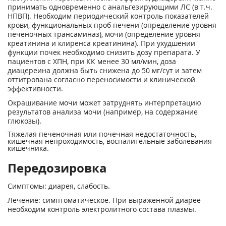
принимать одновременно с анальгезирующими ЛC (в т.ч.
НПВП). Необходим периодический контроль показателей
крови, функциональных проб печени (определение уровня
печеночных трансаминаз), мочи (определение уровня
креатинина и клиренса креатинина). При ухудшении
функции почек необходимо снизить дозу препарата. У
пациентов с ХПН, при КК менее 30 мл/мин, доза
диацереина должна быть снижена до 50 мг/сут и затем
оттитрована согласно переносимости и клинической
эффективности.
Окрашивание мочи может затруднять интерпретацию
результатов анализа мочи (например, на содержание
глюкозы).
Тяжелая печеночная или почечная недостаточность,
кишечная непроходимость, воспалительные заболевания
кишечника.
Передозировка
Симптомы: диарея, слабость.
Лечение: симптоматическое. При выраженной диарее
необходим контроль электролитного состава плазмы.