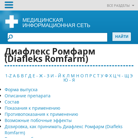
ВСЕ РАЗДЕЛЫ
МЕДИЦИНСКАЯ
ИНФОРМАЦИОННАЯ СЕТЬ
Диафлекс Ромфарм
(Diafleks Romfarm)
1-Z
А
Б
В
Г
Д
Е - Ж - З
И - Й
К
Л
М
Н
О
П
Р
С
Т
У
Ф
Х
Ц
Ч - Щ
Э
Ю - Я
Форма выпуска
Описание препарата
Состав
Показания к применению
Противопоказания к применению
Возможные побочные эффекты
Дозировка, как принимать Диафлекс Ромфарм (Diafleks
Romfarm)