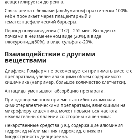
деацетилируется до реина.
Связь реина с белками (альбумином) практически-100%.
Реbн проникает через плацентарный и
гематоэнцефалический барьеры.
Период полувыведения (Т1/2) - 255 мин. Выводится
почками в неизмененном виде (20%), в виде
глюкуронида(60%), в виде сульфата-20%.
Взаимодействие с другими
веществами
Диафлекс Ромфарм не рекомендуется принимать вместе с
препаратами, увеличивающими объем содержимого
кишечника (например, большое количество клетчатки).
Антациды уменьшают абсорбцию препарата.
При одновременном приеме с антибиотиками или
химиотерапевтическими препаратами, влияющими на
микрофлору кишечника, может повыситься частота
нежелательных явлений со стороны кишечника:
Лекарственные средства (ЛC), содержащие алюминия
гидроксид и/или магния гидроксид, снижают
биодоступность диацереина.