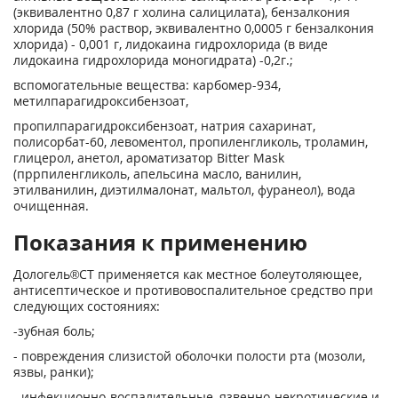
(эквивалентно 0,87 г холина салицилата), бензалкония
хлорида (50% раствор, эквивалентно 0,0005 г бензалкония
хлорида) - 0,001 г, лидокаина гидрохлорида (в виде
лидокаина гидрохлорида моногидрата) -0,2г.;
вспомогательные вещества: карбомер-934,
метилпарагидроксибензоат,
пропилпарагидроксибензоат, натрия сахаринат,
полисорбат-60, левоментол, пропиленгликоль, троламин,
глицерол, анетол, ароматизатор Bitter Mask
(пррпиленгликоль, апельсина масло, ванилин,
этилванилин, диэтилмалонат, мальтол, фуранеол), вода
очищенная.
Показания к применению
Дологель®СТ применяется как местное болеутоляющее,
антисептическое и противовоспалительное средство при
следующих состояниях:
-зубная боль;
- повреждения слизистой оболочки полости рта (мозоли,
язвы, ранки);
- инфекционно-воспалительные, язвенно-некротические и