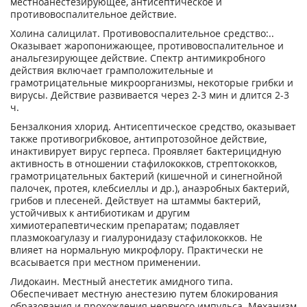
местноанестезирующее, антисептическое и
противовоспалительное действие.
Холина салицилат. Противовоспалительное средство:..
Оказывает жаропонижающее, противовоспалительное и
анальгезирующее действие. Спектр антимикробного
действия включает грамположительные и
грамотрицательные микроорганизмы, некоторые грибки и
вирусы. Действие развивается через 2-3 мин и длится 2-3
ч.
Бензалкония хлорид. Антисептическое средство, оказывает
также противогрибковое, антипротозойное действие,
инактивирует вирус герпеса. Проявляет бактерицидную
активность в отношении стафилококков, стрептококков,
грамотрицательных бактерий (кишечной и синегнойной
палочек, протея, клебсиеллы и др.), анаэробных бактерий,
грибов и плесеней. Действует на штаммы бактерий,
устойчивых к антибиотикам и другим
химиотерапевтическим препаратам; подавляет
плазмокоагулазу и гиалуронидазу стафилококков. Не
влияет на нормальную микрофлору. Практически не
всасывается при местном применении.
Лидокаин. Местный анестетик амидного типа.
Обеспечивает местную анестезию путем блокирования
образования и прохождения нервного импульса. Механизм