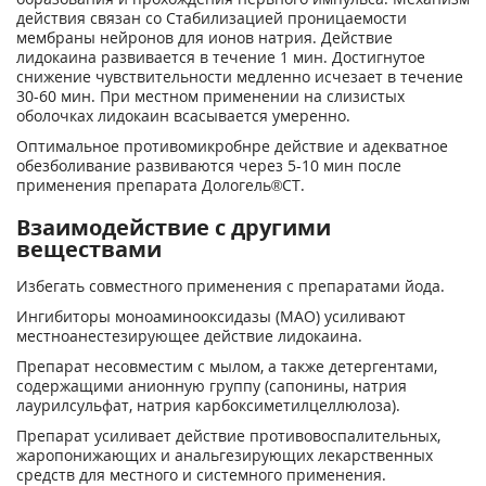
действия связан со Стабилизацией проницаемости
мембраны нейронов для ионов натрия. Действие
лидокаина развивается в течение 1 мин. Достигнутое
снижение чувствительности медленно исчезает в течение
30-60 мин. При местном применении на слизистых
оболочках лидокаин всасывается умеренно.
Оптимальное противомикробнре действие и адекватное
обезболивание развиваются через 5-10 мин после
применения препарата Дологель®СТ.
Взаимодействие с другими
веществами
Избегать совместного применения с препаратами йода.
Ингибиторы моноаминооксидазы (МАО) усиливают
местноанестезирующее действие лидокаина.
Препарат несовместим с мылом, а также детергентами,
содержащими анионную группу (сапонины, натрия
лаурилсульфат, натрия карбоксиметилцеллюлоза).
Препарат усиливает действие противовоспалительных,
жаропонижающих и анальгезирующих лекарственных
средств для местного и системного применения.