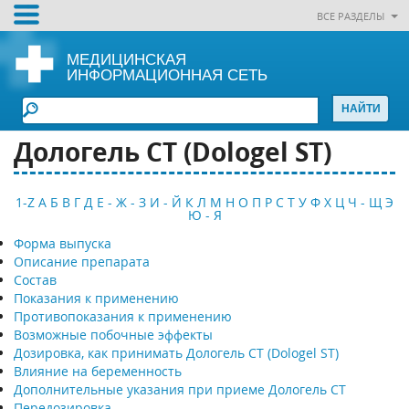
ВСЕ РАЗДЕЛЫ
МЕДИЦИНСКАЯ
ИНФОРМАЦИОННАЯ СЕТЬ
Дологель СТ (Dologel ST)
1-Z
А
Б
В
Г
Д
Е - Ж - З
И - Й
К
Л
М
Н
О
П
Р
С
Т
У
Ф
Х
Ц
Ч - Щ
Э
Ю - Я
Форма выпуска
Описание препарата
Состав
Показания к применению
Противопоказания к применению
Возможные побочные эффекты
Дозировка, как принимать Дологель СТ (Dologel ST)
Влияние на беременность
Дополнительные указания при приеме Дологель СТ
Передозировка