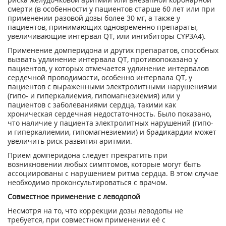
смерти (в особенности у пациентов старше 60 лет или при
применении разовой дозы более 30 мг, а также у
пациентов, принимающих одновременно препараты,
увеличивающие интервал QT, или ингибиторы CYP3A4).
Применение домперидона и других препаратов, способных
вызвать удлинение интервала QT, противопоказано у
пациентов, у которых отмечается удлинение интервалов
сердечной проводимости, особенно интервала QT, у
пациентов с выраженными электролитными нарушениями
(гипо- и гиперкалиемия, гипомагнезиемия) или у
пациентов с заболеваниями сердца, такими как
хроническая сердечная недостаточность. Было показано,
что наличие у пациента электролитных нарушений (гипо-
и гиперкалиемии, гипомагнезиемии) и брадикардии может
увеличить риск развития аритмии.
Прием домперидона следует прекратить при
возникновении любых симптомов, которые могут быть
ассоциированы с нарушением ритма сердца. В этом случае
необходимо проконсультироваться с врачом.
Совместное применение с леводопой
Несмотря на то, что коррекции дозы леводопы не
требуется, при совместном применении её с