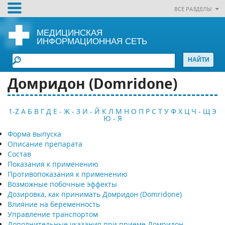
ВСЕ РАЗДЕЛЫ
МЕДИЦИНСКАЯ
ИНФОРМАЦИОННАЯ СЕТЬ
Домридон (Domridone)
1-Z
А
Б
В
Г
Д
Е - Ж - З
И - Й
К
Л
М
Н
О
П
Р
С
Т
У
Ф
Х
Ц
Ч - Щ
Э
Ю - Я
Форма выпуска
Описание препарата
Состав
Показания к применению
Противопоказания к применению
Возможные побочные эффекты
Дозировка, как принимать Домридон (Domridone)
Влияние на беременность
Управление транспортом
Дополнительные указания при приеме Домридон