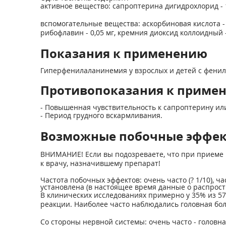
активное вещество: сапроптерина дигидрохлорид - 
вспомогательные вещества: аскорбиновая кислота - 2,
рибофлавин - 0,05 мг, кремния диоксид коллоидный - 
Показания к применению
Гиперфенилаланинемия у взрослых и детей с фенил
Противопоказания к приме
- Повышенная чувствительность к сапроптерину ил
- Период грудного вскармливания.
Возможные побочные эффе
ВНИМАНИЕ! Если вы подозреваете, что при приеме 
к врачу, назначившему препарат!
Частота побочных эффектов: очень часто (? 1/10), часто
установлена (в настоящее время данные о распрост
В клинических исследованиях примерно у 35% из 579
реакции. Наиболее часто наблюдались головная бол
Со стороны нервной системы: очень часто - головна