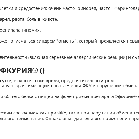
летки и средостения: очень часто -ринорея, часто - фарингола
рея, рвота, боль в животе.
пофенилаланинемия.
жет отмечаться синдром "отмены", который проявляется пов
твительности (включая серьезные аллергические реакции) и с
ЭФКУРИЯ® ()
сутки, в одно и то же время, предпочтительно утром.
лирует врач, имеющий опыт лечения ФКУ и нарушений обмена
и общего белка с пищей на фоне приема препарата Эфкурия® 
ским состоянием как при ФКУ, так и при нарушении обмена те
ельного применения. Однако опыт длительного применения пре