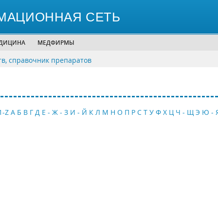
МАЦИОННАЯ СЕТЬ
ЕДИЦИНА
МЕДФИРМЫ
тв, справочник препаратов
1-Z
А
Б
В
Г
Д
Е - Ж - З
И - Й
К
Л
М
Н
О
П
Р
С
Т
У
Ф
Х
Ц
Ч - Щ
Э
Ю - 