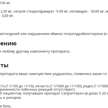
100 мг.
30 мг, натрия стеарилфумарат -9.00 мг, коповидон - 30,00 мг, ма
3,00 мг.
кетонурией или нарушением обмена тетрагидробиоптерина (в к
нению
и любому другому компоненту препарата;
кты
препарата ваше самочувствие ухудшилось, появились какие-то 
 (? 1/100 до <1/10), нечасто (? 1/1000 до <1/100), редко (? 1/100
раненности побочных реакций отсутствуют).
 пациентов, получавших препарат Сапроптерин (в дозах 5-20 м
ь и ринорея.
я боль.