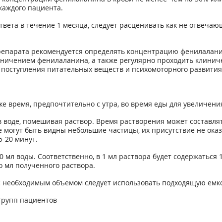
каждого пациента.
ответа в течение 1 месяца, следует расценивать как не отвеч
репарата рекомендуется определять концентрацию фенилалани
аничением фенилаланина, а также регулярно проходить клинич
 поступления питательных веществ и психомоторного развития)
же время, предпочтительно с утра, во время еды для увеличени
 воде, помешивая раствор. Время растворения может составлят
 могут быть видны небольшие частицы, их присутствие не ока
5-20 минут.
00 мл воды. Соответственно, в 1 мл раствора будет содержатьс
о мл полученного раствора.
с необходимым объемом следует использовать подходящую емкос
групп пациентов