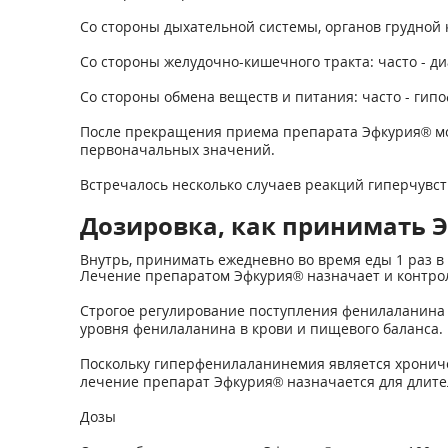
Со стороны дыхательной системы, органов грудной к
Со стороны желудочно-кишечного тракта: часто - диа
Со стороны обмена веществ и питания: часто - ги
После прекращения приема препарата Эфкурия® мо
первоначальных значений.
Встречалось несколько случаев реакций гиперчувс
Дозировка, как принимать 
Внутрь, принимать ежедневно во время еды 1 раз в 
Лечение препаратом Эфкурия® назначает и контро
Строгое регулирование поступления фенилаланина 
уровня фенилаланина в крови и пищевого баланса.
Поскольку гиперфенилаланинемия является хрониче
лечение препарат Эфкурия® назначается для длит
Дозы