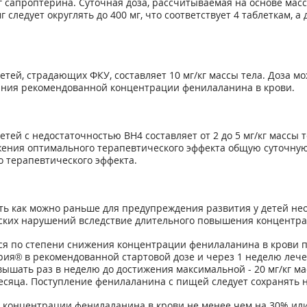
 сапроптерина. Суточная доза, рассчитываемая на основе масс
 следует округлять до 400 мг, что соответствует 4 таблеткам, а д
етей, страдающих ФКУ, составляет 10 мг/кг массы тела. Доза 
жания рекомендованной концентрации фенилаланина в крови.
тей с недостаточностью ВН4 составляет от 2 до 5 мг/кг массы т
тижения оптимального терапевтического эффекта общую суточную
 терапевтического эффекта.
 как можно раньше для предупреждения развития у детей нео
еских нарушений вследствие длительного повышения концентр
ся по степени снижения концентрации фенилаланина в крови 
ия® в рекомендованной стартовой дозе и через 1 неделю леч
вышать раз в неделю до достижения максимальной - 20 мг/кг ма
сяца. Поступление фенилаланина с пищей следует сохранять н
 концентрации фенилаланина в крови не менее чем на 30% или