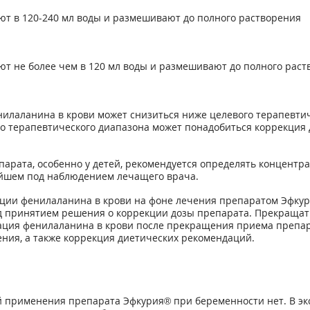
ют в 120-240 мл воды и размешивают до полного растворения
т не более чем в 120 мл воды и размешивают до полного раст
илаланина в крови может снизиться ниже целевого терапевтич
о терапевтического диапазона может понадобиться коррекция
парата, особенно у детей, рекомендуется определять концентр
ейшем под наблюдением лечащего врача.
ции фенилаланина в крови на фоне лечения препаратом Эфкури
д принятием решения о коррекции дозы препарата. Прекращат
ация фенилаланина в крови после прекращения приема препара
ния, а также коррекция диетических рекомендаций.
 применения препарата Эфкурия® при беременности нет. В э