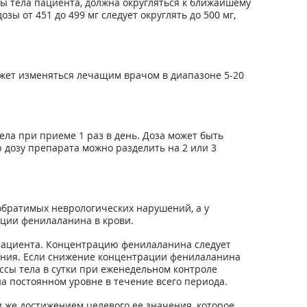
ы тела пациента, должна округляться к ближайшему
озы от 451 до 499 мг следует округлять до 500 мг,
может изменяться лечащим врачом в диапазоне 5-20
ела при приеме 1 раз в день. Доза может быть
 дозу препарата можно разделить на 2 или 3
братимых неврологических нарушений, а у
ации фенилаланина в крови.
пациента. Концентрацию фенилаланина следует
ения. Если снижение концентрации фенилаланина
ссы тела в сутки при еженедельном контроле
а постоянном уровне в течение всего периода.
 же достижением целевого ее значения, которое