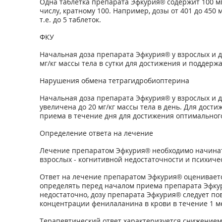
Одна таблетка препарата Эфкурия® содержит 100 мг
числу, кратному 100. Например, дозы от 401 до 450 мг
т.е. до 5 таблеток.
ФКУ
Начальная доза препарата Эфкурия® у взрослых и д
мг/кг массы тела в сутки для достижения и поддер
Нарушения обмена тетрагидробиоптерина
Начальная доза препарата Эфкурия® у взрослых и де
увеличена до 20 мг/кг массы тела в день. Для дос
приема в течение дня для достижения оптимального
Определение ответа на лечение
Лечение препаратом Эфкурия® необходимо начинать
взрослых - когнитивной недостаточности и психич
Ответ на лечение препаратом Эфкурия® оценивает
определять перед началом приема препарата Эфкур
недостаточно, дозу препарата Эфкурия® следует по
концентрации фенилаланина в крови в течение 1 ме
Терапевтический ответ характеризуется снижением