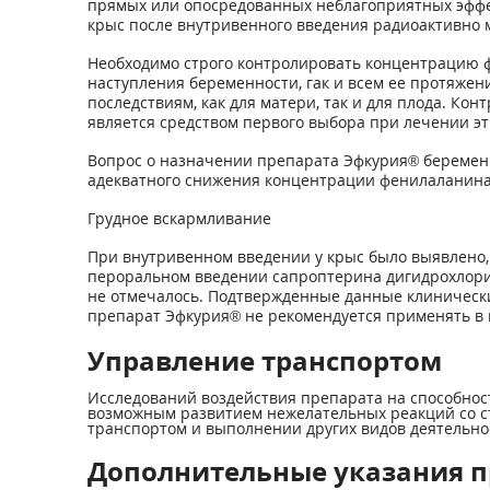
прямых или опосредованных неблагоприятных эффект
крыс после внутривенного введения радиоактивно м
Необходимо строго контролировать концентрацию 
наступления беременности, гак и всем ее протяжен
последствиям, как для матери, так и для плода. К
является средством первого выбора при лечении эт
Вопрос о назначении препарата Эфкурия® беременн
адекватного снижения концентрации фенилаланина
Грудное вскармливание
При внутривенном введении у крыс было выявлено, 
пероральном введении сапроптерина дигидрохлорида
не отмечалось. Подтвержденные данные клинически
препарат Эфкурия® не рекомендуется применять в 
Управление транспортом
Исследований воздействия препарата на способнос
возможным развитием нежелательных реакций со ст
транспортом и выполнении других видов деятельн
Дополнительные указания 