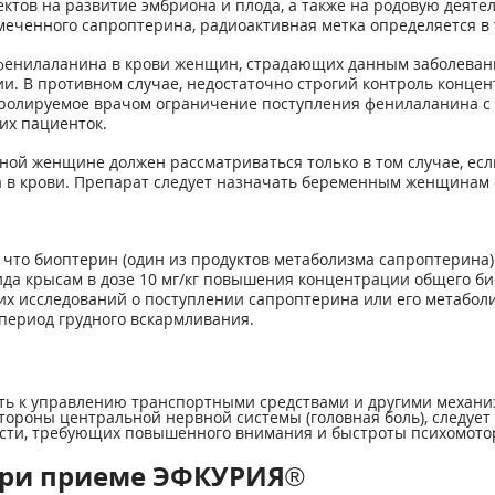
ов на развитие эмбриона и плода, а также на родовую деятел
еченного сапроптерина, радиоактивная метка определяется в 
фенилаланина в крови женщин, страдающих данным заболеван
ии. В противном случае, недостаточно строгий контроль конц
онтролируемое врачом ограничение поступления фенилаланина 
их пациенток.
ой женщине должен рассматриваться только в том случае, есл
 в крови. Препарат следует назначать беременным женщинам 
что биоптерин (один из продуктов метаболизма сапроптерина) 
 крысам в дозе 10 мг/кг повышения концентрации общего биопт
х исследований о поступлении сапроптерина или его метаболи
период грудного вскармливания.
ть к управлению транспортными средствами и другими механизм
ороны центральной нервной системы (головная боль), следует
ости, требующих повышенного внимания и быстроты психомото
при приеме ЭФКУРИЯ®