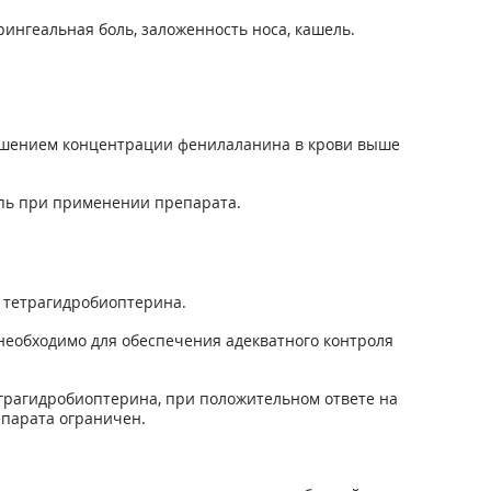
рингеальная боль, заложенность носа, кашель.
ышением концентрации фенилаланина в крови выше
ыпь при применении препарата.
 тетрагидробиоптерина.
необходимо для обеспечения адекватного контроля
грагидробиоптерина, при положительном ответе на
парата ограничен.