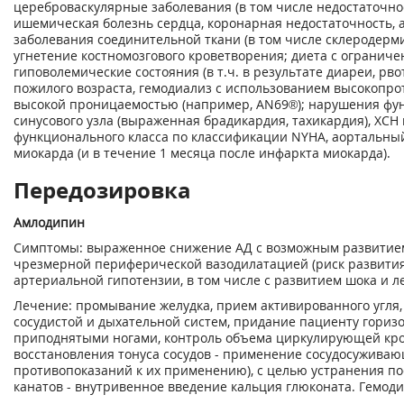
цереброваскулярные заболевания (в том числе недостаточно
ишемическая болезнь сердца, коронарная недостаточность,
заболевания соединительной ткани (в том числе склеродерми
угнетение костномозгового кроветворения; диета с огранич
гиповолемические состояния (в т.ч. в результате диареи, рв
пожилого возраста, гемодиализ с использованием высокопр
высокой проницаемостью (например, AN69®); нарушения фун
синусового узла (выраженная брадикардия, тахикардия), ХСН 
функционального класса по классификации NYHA, аортальны
миокарда (и в течение 1 месяца после инфаркта миокарда).
Передозировка
Амлодипин
Симптомы: выраженное снижение АД с возможным развитие
чрезмерной периферической вазодилатацией (риск развити
артериальной гипотензии, в том числе с развитием шока и ле
Лечение: промывание желудка, прием активированного угля
сосудистой и дыхательной систем, придание пациенту гориз
приподнятыми ногами, контроль объема циркулирующей кров
восстановления тонуса сосудов - применение сосудосуживаю
противопоказаний к их применению), с целью устранения п
канатов - внутривенное введение кальция глюконата. Гемод