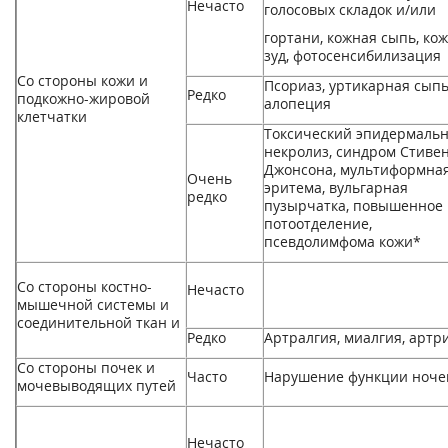
Нечасто
голосовых складок и/или
гортани, кожная сыпь, ко
зуд, фотосенсибилизация
Со стороны кожи и
Псориаз, уртикарная сыпь
Редко
подкожно-жировой
алопеция
клетчатки
Токсический эпидермаль
некролиз, синдром Стивен
Джонсона, мультиформна
Очень
эритема, вульгарная
редко
пузырчатка, повышенное
потоотделение,
псевдолимфома кожи*
Со стороны костно-
Нечасто
мышечной системы и
соединительной ткан и
Редко
Артралгия, миалгия, артр
Со стороны почек и
Часто
Нарушение функции ноче
мочевыводящих путей
Нечасто