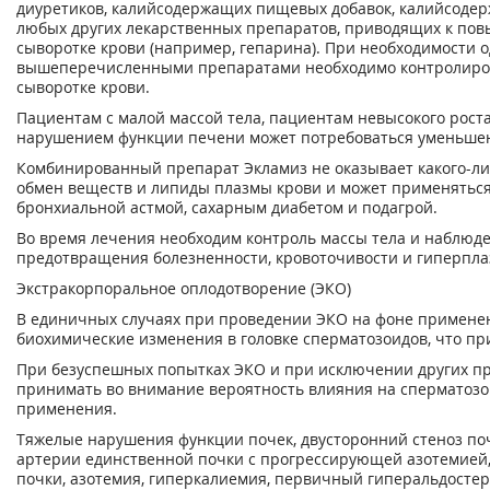
диуретиков, калийсодержащих пищевых добавок, калийсоде
любых других лекарственных препаратов, приводящих к по
сыворотке крови (например, гепарина). При необходимости 
вышеперечисленными препаратами необходимо контролиров
сыворотке крови.
Пациентам с малой массой тела, пациентам невысокого рос
нарушением функции печени может потребоваться уменьшен
Комбинированный препарат Экламиз не оказывает какого-ли
обмен веществ и липиды плазмы крови и может применятьс
бронхиальной астмой, сахарным диабетом и подагрой.
Во время лечения необходим контроль массы тела и наблюден
предотвращения болезненности, кровоточивости и гиперплаз
Экстракорпоральное оплодотворение (ЭКО)
В единичных случаях при проведении ЭКО на фоне примене
биохимические изменения в головке сперматозоидов, что п
При безуспешных попытках ЭКО и при исключении других пр
принимать во внимание вероятность влияния на сперматоз
применения.
Тяжелые нарушения функции почек, двусторонний стеноз по
артерии единственной почки с прогрессирующей азотемией,
почки, азотемия, гиперкалиемия, первичный гиперальдостер