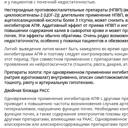
и у пациентов с почечной недостаточностью.
Нестероидные противовоспалительные препараты (НПВП) (в
циклооксигеназы-2 (ЦОГ-2)): длительнее применение НПВП, 
ацетилсалициловой кислоты более 3 г/сутки, может снизить
ингибиторов АПФ. Аддитивный эффект от приема НПВП и инг
повышении содержания калия в сыворотке крови и может пр
почек. Эти эффекты обычно обратимы. Очень редко возможн
недостаточности, особенно у пожилых пациентов и обезвоже
Литий: выведение лития может быть замедлено во время од
ингибиторами АПФ и поэтому следует контролировать конце
этот период. При совместном применении с препаратами ли
проявления их нейротоксичности (тошнота, рвота, диарея, ата
Препараты золота: при одновременном применении ингибит
(натрия ауротиомалат) внутривенно, описан симптомокомпл
тошноту, рвоту и артериальную гипотензию.
Двойная блокада РАСС
Одновременное применение ингибиторов АПФ с другими пр
приводит к повышению частоты возникновения случаев арт
гиперкалиемии, нарушению функции почек. Необходимо конт
функции почек, а также содержание электролитов плазмы к
другими препаратами, влияющими на РААС. Одновременное
алискиреном или алискиренсодержащими препаратами проти