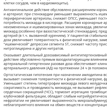
клетки сосудов, чем в кардиомиоциты).
Антиангинальное действие обусловлено расширением корон
и артериол: при стенокардии уменьшает выраженность ише
периферические артериолы, снижает ОПСС, уменьшает постна
потребность миокарда в кислороде. Расширяя коронарные а
неизмененных и ишемизированных зонах миокарда, увеличив
миокард (особенно при вазоспастической стенокардии); пр
артерий (в т.ч. вызванной курением). У пациентов стабильн
доза увеличивает толерантность к физической нагрузке, зам
"ишемической" депрессии сегмента ST, снижает частоту при
нитроглицерина и других нитратов.
Оказывает длительный дозозависимый антигипертензивный 
действие обусловлено прямым вазодилатирующим влиянием 
артериальной гипертензии разовая доза обеспечивает клин
артериального давления (АД) на протяжении 24 ч (в положени
Ортостатическая гипотензия при назначении амлодипина вст
вызывает снижения толерантности к физической нагрузке, ф
Уменьшает степень гипертрофии миокарда левого желудочка
сократимость и проводимость миокарда, не вызывает рефле
сердечных сокращений (ЧСС), тормозит агрегацию тромбоцит
клубочковой фильтрации, обладает слабым натрийуретическ
нефропатии не увеличивает выраженность микроальбуминури
неблагоприятного влияния на обмен веществ и концентраци