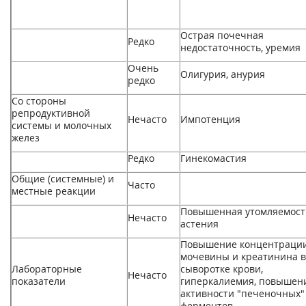
Острая почечная
Редко
недостаточность, уремия
Очень
Олигурия, анурия
редко
Со стороны
репродуктивной
Нечасто
Импотенция
системы и молочных
желез
Редко
Гинекомастия
Общие (системные) и
Часто
местные реакции
Повышенная утомляемост
Нечасто
астения
Повышение концентраци
мочевины и креатинина в
Лабораторные
сыворотке крови,
Нечасто
показатели
гиперкалиемия, повышен
активности "печеночных"
ферментов