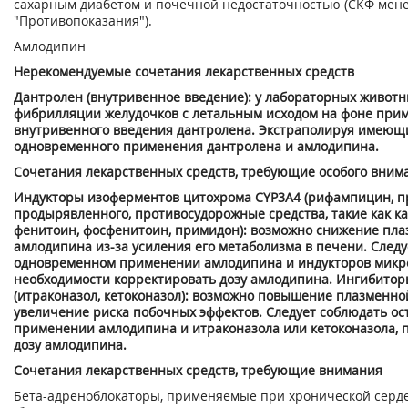
сахарным диабетом и почечной недостаточностью (СКФ менее
"Противопоказания").
Амлодипин
Нерекомендуемые сочетания лекарственных средств
Дантролен (внутривенное введение): у лабораторных живот
фибрилляции желудочков с летальным исходом на фоне при
внутривенного введения дантролена. Экстраполируя имеющи
одновременного применения дантролена и амлодипина.
Сочeтaния лекарственных средств, требующие особого вним
Индукторы изоферментов цитохрома CYP3A4 (рифампицин, п
продырявленного, противосудорожные средства, такие как к
фенитоин, фосфенитоин, примидон): возможно снижение пл
амлодипина из-за усиления его метаболизма в печени. След
одновременном применении амлодипина и индукторов микро
необходимости корректировать дозу амлодипина. Ингибито
(итраконазол, кетоконазол): возможно повышение плазменн
увеличение риска побочных эффектов. Следует соблюдать о
применении амлодипина и итраконазола или кетоконазола, 
дозу амлодипина.
Сочетания лекарственных средств, требующие внимания
Бета-адреноблокаторы, применяемые при хронической серде