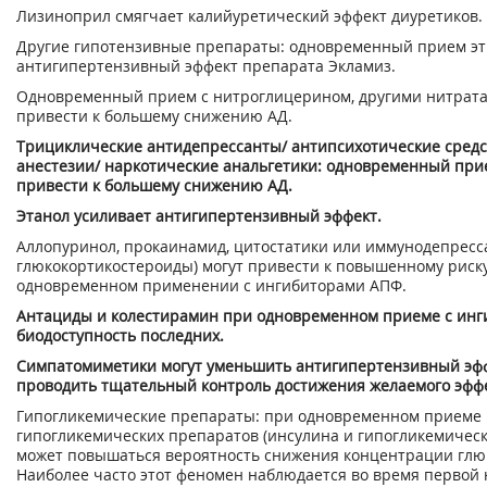
Лизиноприл смягчает калийуретический эффект диуретиков.
Другие гипотензивные препараты: одновременный прием эт
антигипертензивный эффект препарата Экламиз.
Одновременный прием с нитроглицерином, другими нитрата
привести к большему снижению АД.
Трициклические антидепрессанты/ антипсихотические средс
анестезии/ наркотические анальгетики: одновременный при
привести к большему снижению АД.
Этанол усиливает антигипертензивный эффект.
Аллопуринол, прокаинамид, цитостатики или иммунодепресс
глюкокортикостероиды) могут привести к повышенному риск
одновременном применении с ингибиторами АПФ.
Антациды и колестирамин при одновременном приеме с ин
биодоступность последних.
Симпатомиметики могут уменьшить антигипертензивный эфф
проводить тщательный контроль достижения желаемого эффе
Гипогликемические препараты: при одновременном приеме 
гипогликемических препаратов (инсулина и гипогликемическ
может повышаться вероятность снижения концентрации глюк
Наиболее часто этот феномен наблюдается во время первой