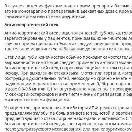
В случае снижения функции почек прием препарата Экламиз
его на монотерапию препаратами в адекватных дозах. Кроме
снижение дозы или отмена диуретиков.
Ангионевротический отек
Ангионевротический отек лица, конечностей, губ, языка, голо
зарегистрированы у пациентов, принимавших ингибиторы АП
случаях прием препарата Экламиз следует немедленно прекр
тщательное медицинское наблюдение до полного исчезнове
Отек лица, губ и конечностей обычно проходит самостоятель
выраженности симптомов следует применять антигистаминн
Ангионевротический отек, сопровождающийся отеком гортан
исходу. При выявлении отека языка, глотки или гортани, ко
обструкции дыхательных путей, необходимо срочно начать 
надлежащим мерам относятся: применение 0,1% раствора э
в дозе 0,3-0,5 мг или 0,1 мг внутривенно медленно, с посл
глюкокортикостероидов и антигистаминных препаратов и о
жизненно важными функциями.
У пациентов, принимавших ингибиторы АПФ, редко встречал
предъявляли жалобы па боль в животе (с тошнотой и рвотой и
предшествующего отека лица не наблюдали и активность С-1
Ангионевротический отек диагностирован по данным компь
после ультразвукового исследования, или при хирургическо