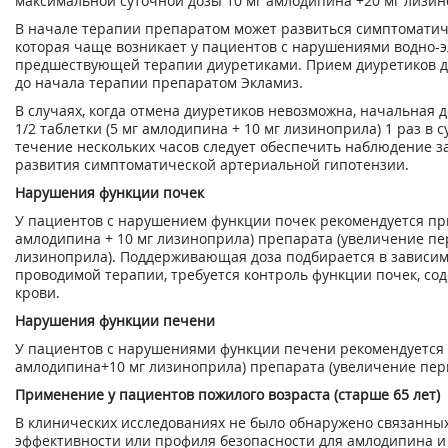
максимальной суточной дозы 10 мг амлодипина +20 мг лизино
В начале терапии препаратом может развиться симптомати
которая чаще возникает у пациентов с нарушениями водно-э
предшествующей терапии диуретиками. Прием диуретиков д
до начала терапии препаратом Экламиз.
В случаях, когда отмена диуретиков невозможна, начальная 
1/2 таблетки (5 мг амлодипина + 10 мг лизиноприла) 1 раз в с
течение нескольких часов следует обеспечить наблюдение з
развития симптоматической артериальной гипотензии.
Нарушения функции почек
У пациентов с нарушением функции почек рекомендуется при
амлодипина + 10 мг лизиноприла) препарата (увеличение п
лизиноприла). Поддерживающая доза подбирается в зависим
проводимой терапии, требуется контроль функции почек, со
крови.
Нарушения функции печени
У пациентов с нарушениями функции печени рекомендуется п
амлодипина+10 мг лизиноприла) препарата (увеличение пер
Применение у пациентов пожилого возраста (старше 65 лет)
В клинических исследованиях не было обнаружено связанны
эффективности или профиля безопасности для амлодипина и