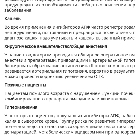
предупредить их о необходимости сообщать о появлении пе
заболевания.
Кашель
Во время применения ингибиторов АПФ часто регистрировал
непродуктивный, постоянный и прекращался после отмены 
диагнозе кашля, надо учитывать и кашель, вызванный прим
Хирургическое вмешательство/общая анестезия
У пациентов, которым проводится обширное оперативное вм
анестезии препаратами, приводящими к артериальной гипо
блокировать образование ангиотензина II после компенсато
развивается артериальная гипотензия, вероятно в результа
можно провести коррекцию увеличением ОЦК.
Пожилые пациенты
Пациентам пожилого возраста с нарушением функции почек 
комбинированного препарата амлодипина и лизиноприла.
Гиперкалиемия
У некоторых пациентов, получавших ингибиторы АПФ, набл
калия в сыворотке крови. Группу риска по развитию гиперк
почечной недостаточностью, сахарным диабетом, острой се
дегидратацией, метаболическим ацидозом или при одновр