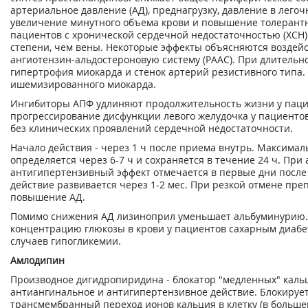
артериальное давление (АД), преднагрузку, давление в лего
увеличение минутного объема крови и повышение толерантн
пациентов с хронической сердечной недостаточностью (ХСН)
степени, чем вены. Некоторые эффекты объясняются воздей
ангиотензин-альдостероновую систему (РААС). При длитель
гипертрофия миокарда и стенок артерий резистивного типа
ишемизированного миокарда.
Ингибиторы АПФ удлиняют продолжительность жизни у паци
прогрессирование дисфункции левого желудочка у пациенто
без клинических проявлений сердечной недостаточности.
Начало действия - через 1 ч после приема внутрь. Максим
определяется через 6-7 ч и сохраняется в течение 24 ч. Пр
антигипертензивный эффект отмечается в первые дни после
действие развивается через 1-2 мес. При резкой отмене пр
повышение АД.
Помимо снижения АД лизиноприл уменьшает альбуминурию.
концентрацию глюкозы в крови у пациентов сахарным диабе
случаев гипогликемии.
Амлодипин
Производное дигидропиридина - блокатор "медленных" каль
антиангинальное и антигипертензивное действие. Блокируе
трансмембранный переход ионов кальция в клетку (в больш