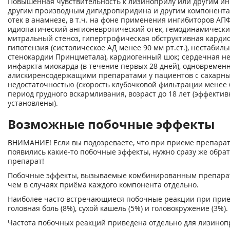
Повышенная чувствительность к лизиноприлу или другим ин
другим производным дигидропиридина и другим компонента
отек в анамнезе, в т.ч. на фоне применения ингибиторов АП
идиопатический ангионевротический отек, гемодинамически
митральный стеноз, гипертрофическая обструктивная карди
гипотензия (систолическое АД менее 90 мм рт.ст.), нестабил
стенокардии Принцметала), кардиогенный шок; сердечная не
инфаркта миокарда (в течение первых 28 дней), одновремен
алискиренсодержащими препаратами у пациентов с сахарн
недостаточностью (скорость клубочковой фильтрации менее 
период грудного вскармливания, возраст до 18 лет (эффектив
установлены).
Возможные побочные эффекты
ВНИМАНИЕ! Если вы подозреваете, что при приеме препарат
появились какие-то побочные эффекты, нужно сразу же обра
препарат!
Побочные эффекты, вызываемые комбинированным препарат
чем в случаях приёма каждого компонента отдельно.
Наиболее часто встречающиеся побочные реакции при прие
головная боль (8%), сухой кашель (5%) и головокружение (3%).
Частота побочных реакций приведена отдельно для лизиноп