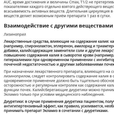
AUC, время достижения и величины С
mах,
Т
1
/
2
не претерпев
показателями каждого отдельно взятого действующего вещес
всасываемость активных веществ. Длительная циркуляция в
веществ делает возможным приём препарата 1 раз в сутки.
Взаимодействие с другими веществами
Лизиноприл
Лекарственные средства, влияющие на содержание калия: 
(например, спиронолактон, эплеренон, амилорид и триамте
добавки, калийсодержащие заменители соли и другие лекар
повышению содержания калия в сыворотке крови (например,
гиперкалиемии при одновременном применении с ингибитор
почечной недостаточностью и другими заболеваниями почек
При назначении лекарственного препарата, влияющего на с
лизиноприлом, следует контролировать содержание калия в 
одновременное применение должно быть тщательно обоснов
осторожностью и регулярным контролем как содержание калия
функции почек. Калийсберегающие диуретики можно приним
Экламиз только при условии медицинского наблюдения.
Диуретики: в случае применения диуретика пациентом, пол
aнтигипертензивный эффект, как правило, усиливается, нео
принимать препарат Экламиз в сочетании с диуретиками.