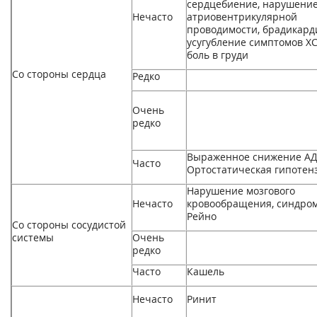
сердцебиение, нарушени
Нечасто
атриовентрикулярной
проводимости, брадикард
усугубление симптомов ХС
боль в груди
Со стороны сердца
Редко
Очень
редко
Выраженное снижение АД
Часто
Ортостатическая гипотен
Нарушение мозгового
Нечасто
кровообращения, синдро
Рейно
Со стороны сосудистой
системы
Очень
редко
Часто
Кашель
Нечасто
Ринит