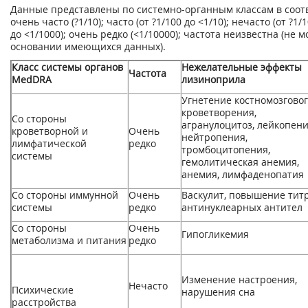
Данные представлены по системно-органным классам в соот
очень часто (?1/10); часто (от ?1/100 до <1/10); нечасто (от ?1/
до <1/1000); очень редко (<1/10000); частота неизвестна (не 
основании имеющихся данных).
Класс системы органов
Нежелательные эффекты
Частота
MedDRA
лизиноприла
Угнетение костномозгово
кроветворения,
Со стороны
агранулоцитоз, лейкопени
кроветворной и
Очень
нейтропения,
лимфатической
редко
тромбоцитопения,
системы
гемолитическая анемия,
анемия, лимфаденопатия
Со стороны иммунной
Очень
Васкулит, повышение тит
системы
редко
антинуклеарных антител
Со стороны
Очень
Гипогликемия
метаболизма и питания
редко
Изменение настроения,
Нечасто
Психические
нарушения сна
расстройства