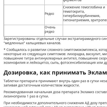
Снижение гемоглобина и
гематокрита,
Редко
гипербилирубинемия,
гипонатриемия, эритропе
Очень
редко
Зарегистрированы отдельные случаи экстрапирамидного си
"медленных" кальциевых каналов.
* Сообщалось о развитии сложного симптомокомплекса, кото
некоторые из следующих симптомов: лихорадка, васкулит, ми
повышение титра антинуклеарных антител, повышение скоро
эозинофилия и лейкоцитоз, сыпь, фотосенсибилизация или др
Дозировка, как принимать Эклами
Таблетки препарата принимают внутрь один раз в сутки не
запивая достаточным количеством жидкости.
Рекомендованная начальная доза препарата Экламиз составл
лизиноприла 1 раз в сутки.
При необходимости дополнительного снижения АД дозу преп