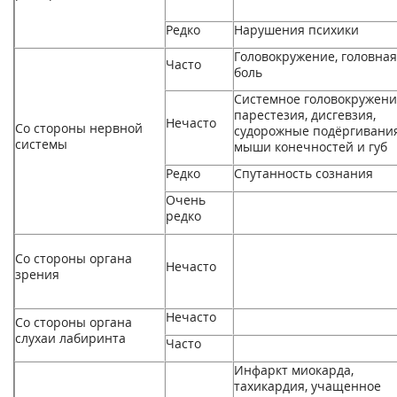
Редко
Нарушения психики
Головокружение, головная
Часто
боль
Системное головокружени
парестезия, дисгевзия,
Нечасто
Со стороны нервной
судорожные подёргивани
системы
мыши конечностей и губ
Редко
Спутанность сознания
Очень
редко
Со стороны органа
Нечасто
зрения
Нечасто
Со стороны органа
слухаи лабиринта
Часто
Инфаркт миокарда,
тахикардия, учащенное