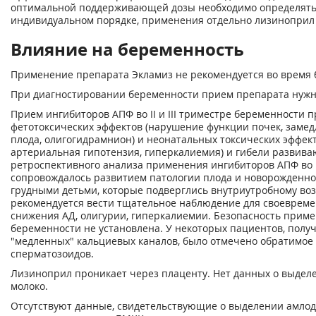
оптимальной поддерживающей дозы необходимо определять
индивидуальном порядке, применения отдельно лизиноприл
Влияние на беременность
Применение препарата Экламиз не рекомендуется во время 
При диагностировании беременности прием препарата нужн
Прием ингибиторов АПФ во II и III триместре беременности 
фетотоксических эффектов (нарушение функции почек, замед
плода, олигогидрамнион) и неонатальных токсических эффект
артериальная гипотензия, гиперкалиемия) и гибели развив
ретроспективного анализа применения ингибиторов АПФ во 
сопровождалось развитием патологии плода и новорожденно
грудными детьми, которые подверглись внутриутробному во
рекомендуется вести тщательное наблюдение для своеврем
снижения АД, олигурии, гиперкалиемии. Безопасность прим
беременности не установлена. У некоторых пациентов, пол
"медленных" кальциевых каналов, было отмечено обратимое
сперматозоидов.
Лизиноприл проникает через плаценту. Нет данных о выдел
молоко.
Отсутствуют данные, свидетельствующие о выделении амлод