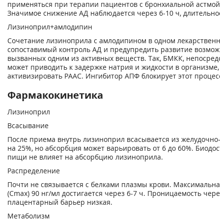
применяться при терапии пациентов с бронхиальной астмой
Значимое снижение АД наблюдается через 6-10 ч, длительнос
Лизиноприл+амлодипин
Сочетание лизиноприла с амлодипином в одном лекарственн
сопоставимый контроль АД и предупредить развитие возмож
вызванных одним из активных веществ. Так, БМКК, непосре
может приводить к задержке натрия и жидкости в организме, 
активизировать РААС. Ингибитор АПФ блокирует этот процес
Фармакокинетика
Лизиноприл
Всасывание
После приема внутрь лизиноприл всасывается из желудочно-
на 25%, но абсорбция может варьировать от 6 до 60%. Биодо
пищи не влияет на абсорбцию лизиноприла.
Распределение
Почти не связывается с белками плазмы крови. Максимальна
(С
mах
) 90 нг/мл достигается через 6-7 ч. Проницаемость че
плацентарный барьер низкая.
Метаболизм