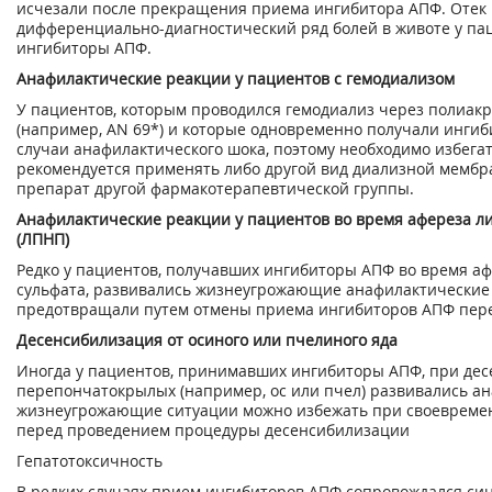
исчезали после прекращения приема ингибитора АПФ. Отек 
дифференциально-диагностический ряд болей в животе у п
ингибиторы АПФ.
Анафилактические реакции у пациентов с гемодиализом
У пациентов, которым проводился гемодиализ через полиа
(например, AN 69*) и которые одновременно получали инги
случаи анафилактического шока, поэтому необходимо избега
рекомендуется применять либо другой вид диализной мембр
препарат другой фармакотерапевтической группы.
Анафилактические реакции у пациентов во время афереза л
(ЛПНП)
Редко у пациентов, получавших ингибиторы АПФ во время а
сульфата, развивались жизнеугрожающие анафилактические 
предотвращали путем отмены приема ингибиторов АПФ пере
Десенсибилизация от осиного или пчелиного яда
Иногда у пациентов, принимавших ингибиторы АПФ, при де
перепончатокрылых (например, ос или пчел) развивались ан
жизнеугрожающие ситуации можно избежать при своевреме
перед проведением процедуры десенсибилизации
Гепатотоксичность
В редких случаях прием ингибиторов АПФ сопровождался си