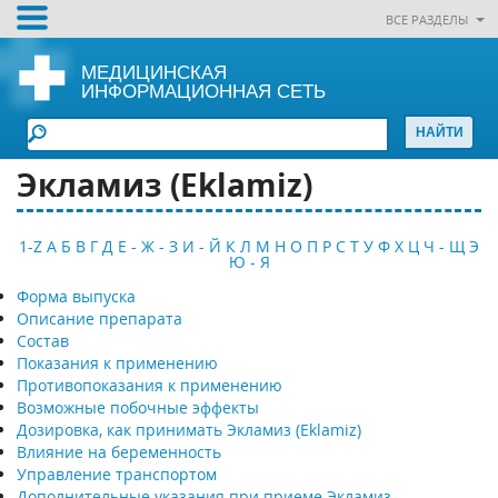
ВСЕ РАЗДЕЛЫ
МЕДИЦИНСКАЯ
ИНФОРМАЦИОННАЯ СЕТЬ
Экламиз (Eklamiz)
1-Z
А
Б
В
Г
Д
Е - Ж - З
И - Й
К
Л
М
Н
О
П
Р
С
Т
У
Ф
Х
Ц
Ч - Щ
Э
Ю - Я
Форма выпуска
Описание препарата
Состав
Показания к применению
Противопоказания к применению
Возможные побочные эффекты
Дозировка, как принимать Экламиз (Eklamiz)
Влияние на беременность
Управление транспортом
Дополнительные указания при приеме Экламиз