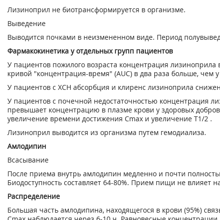
Лизиноприл не биотрансформируется в организме.
Выведение
Выводится почками в неизмененном виде. Период полувывед
Фармакокинетика у отдельных групп пациентов
У пациентов пожилого возраста концентрация лизиноприла 
кривой "концентрация-время" (AUC) в два раза больше, чем у
У пациентов с ХСН абсорбция и клиренс лизиноприла снижен
У пациентов с почечной недостаточностью концентрация ли
превышает концентрацию в плазме крови у здоровых добров
увеличение времени достижения С
mах
и увеличение Т
1
/
2
.
Лизиноприл выводится из организма путем гемодиализа.
Амлодипин
Всасывание
После приема внутрь амлодипин медленно и почти полностью
Биодоступность составляет 64-80%. Прием пищи не влияет 
Распределение
Большая часть амлодипина, находящегося в крови (95%) связ
С
mах
наблюдается через 6-10 ч. Равновесные концентрации 