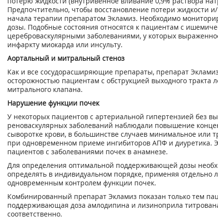
потерю жидкости (внутривенное вливание 0,9% раствора нат
Предпочтительно, чтобы восстановление потери жидкости и
начала терапии препаратом Экламиз. Необходимо монитори
дозы. Подобные состояния относятся к пациентам с ишемиче
цереброваскулярными заболеваниями, у которых выраженно
инфаркту миокарда или инсульту.
Аортальный и митральный стеноз
Как и все сосудорасширяющие препараты, препарат Экламиз
осторожностью пациентам с обструкцией выходного тракта л
митрального клапана.
Нарушение функции почек
У некоторых пациентов с артериальной гипертензией без 
реноваскулярных заболеваний наблюдали повышение конце
сыворотке крови, в большинстве случаев минимальное или 
при одновременном приеме ингибиторов АПФ и диуретика. Э
пациентов с заболеваниями почек в анамнезе.
Для определения оптимальной поддерживающей дозы необх
определять в индивидуальном порядке, применяя отдельно 
одновременным контролем функции почек.
Комбинированный препарат Экламиз показан только тем пац
поддерживающая доза амлодипина и лизиноприла титрована до
соответственно.