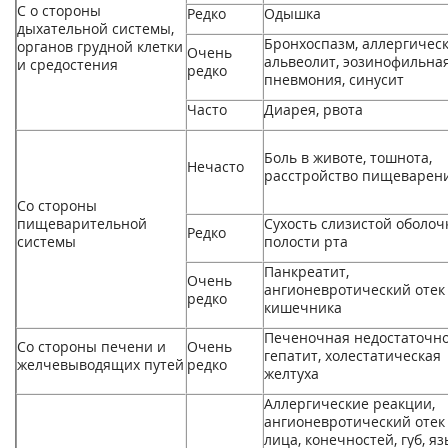
С о стороны
Редко
Одышка
дыхательной системы,
Бронхоспазм, аллергичес
органов грудной клетки
Очень
альвеолит, эозинофильна
и средостения
редко
пневмония, синусит
Часто
Диарея, рвота
Боль в животе, тошнота,
Нечасто
расстройство пищеварен
Со стороны
пищеварительной
Сухость слизистой оболоч
Редко
системы
полости рта
Панкреатит,
Очень
ангионевротический отек
редко
кишечника
Печеночная недостаточно
Со стороны печени и
Очень
гепатит, холестатическая
желчевыводящих путей
редко
желтуха
Аллергические реакции,
ангионевротический отек
лица, конечностей, губ, яз