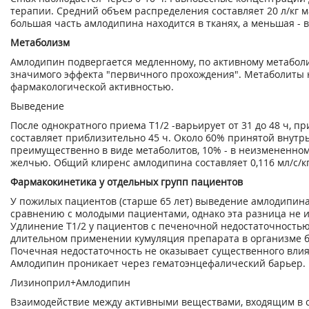
терапии. Средний объем распределения составляет 20 л/кг ма
большая часть амлодипина находится в тканях, а меньшая - в
Метаболизм
Амлодипин подвергается медленному, по активному метаболи
значимого эффекта "первичного прохождения". Метаболиты
фармакологической активностью.
Выведение
После однократного приема Т
1
/
2
-варьирует от 31 до 48 ч, 
составляет приблизительно 45 ч. Около 60% принятой внутр
преимущественно в виде метаболитов, 10% - в неизмененном 
желчью. Общий клиренс амлодипина составляет 0,116 мл/с/кг (7
Фармакокинетика у отдельных групп пациентов
У пожилых пациентов (старше 65 лет) выведение амлодипина
сравнению с молодыми пациентами, однако эта разница не и
Удлинение Т
1
/
2
у пациентов с печеночной недостаточностью
длительном применении кумуляция препарата в организме б
Почечная недостаточность не оказывает существенного вли
Амлодипин проникает через гематоэнцефалический барьер. 
Лизиноприл+Амлодипин
Взаимодействие между активными веществами, входящим в с