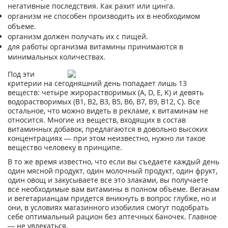
негативные последствия. Как рахит или цинга.
организм не способен производить их в необходимом
объеме.
организм должен получать их с пищей.
для работы организма витамины принимаются в
минимальных количествах.
Под эти
критерии на сегодняшний день попадает лишь 13
веществ: четыре жирорастворимых (A, D, E, K) и девять
водорастворимых (B1, B2, B3, B5, B6, B7, B9, B12, C). Все
остальное, что можно видеть в рекламе, к витаминам не
относится. Многие из веществ, входящих в состав
витаминных добавок, предлагаются в довольно высоких
концентрациях — при этом неизвестно, нужно ли такое
вещество человеку в принципе.
В то же время известно, что если вы съедаете каждый день
один мясной продукт, один молочный продукт, один фрукт,
один овощ и закусываете все это злаками, вы получаете
все необходимые вам витамины в полном объеме. Веганам
и вегетарианцам придется вникнуть в вопрос глубже, но и
они, в условиях магазинного изобилия смогут подобрать
себе оптимальный рацион без аптечных баночек. Главное
— не увлекаться.