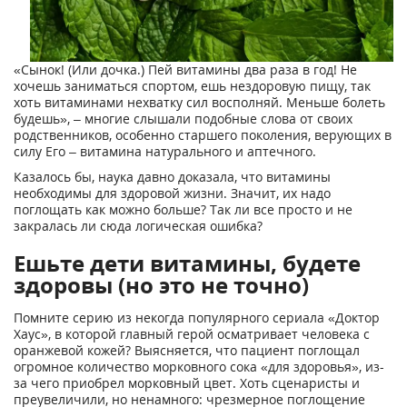
«Сынок! (Или дочка.) Пей витамины два раза в год! Не
хочешь заниматься спортом, ешь нездоровую пищу, так
хоть витаминами нехватку сил восполняй. Меньше болеть
будешь», – многие слышали подобные слова от своих
родственников, особенно старшего поколения, верующих в
силу Его – витамина натурального и аптечного.
Казалось бы, наука давно доказала, что витамины
необходимы для здоровой жизни. Значит, их надо
поглощать как можно больше? Так ли все просто и не
закралась ли сюда логическая ошибка?
Ешьте дети витамины, будете
здоровы (но это не точно)
Помните серию из некогда популярного сериала «Доктор
Хаус», в которой главный герой осматривает человека с
оранжевой кожей? Выясняется, что пациент поглощал
огромное количество морковного сока «для здоровья», из-
за чего приобрел морковный цвет. Хоть сценаристы и
преувеличили, но ненамного: чрезмерное поглощение