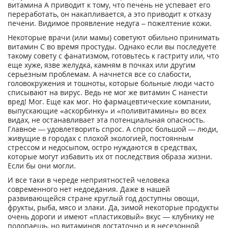
витамина A приводит к тому, что печень не успевает его
переработать, он накапливается, а это приводит к отказу
печени. Видимое проявление недуга – пожелтение кожи.
Некоторые врачи (или мамы) советуют обильно принимать
витамин C во время простуды. Однако если вы последуете
такому совету с фанатизмом, готовьтесь к гастриту или, что
еще хуже, язве желудка, камням в почках или другим
серьезным проблемам. А начнется все со слабости,
головокружения и тошноты, которые больные люди часто
списывают на вирус. Ведь не мог же витамин C нанести
вред! Мог. Еще как мог. Но фармацевтические компании,
выпускающие «аскорбинку» и «поливитамины» во всех
видах, не останавливает эта потенциальная опасность.
Главное — удовлетворить спрос. А спрос большой — люди,
живущие в городах с плохой экологией, постоянным
стрессом и недосыпом, остро нуждаются в средствах,
которые могут избавить их от последствия образа жизни.
Если бы они могли.
И все таки в череде неприятностей человека
современного нет недоедания. Даже в нашей
развивающейся стране круглый год доступны овощи,
фрукты, рыба, мясо и злаки. Да, зимой некоторые продукты
очень дороги и имеют «пластиковый» вкус — клубнику не
полопаешь, но витаминов достаточно и в несезонной