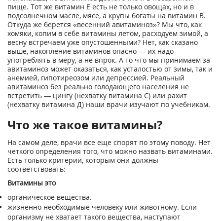
пище. Тот же витамин E есть не только овощах, но и в
подсолнечном масле, мясе, а крупы богаты на витамин B.
Откуда же берется «весенний авитаминоз»? Мы что, как
хомяки, копим в себе витамины летом, расходуем зимой, а
весну встречаем уже опустошенными? Нет, как сказано
выше, накопление витаминов опасно — их надо
употреблять в меру, а не впрок. А то что мы принимаем за
авитаминоз может оказаться, как усталостью от зимы, так и
анемией, гипотиреозом или депрессией. Реальный
авитаминоз без реально голодающего населения не
встретить — цингу (нехватку витамина С) или рахит
(нехватку витамина Д) наши врачи изучают по учебникам.
Что же такое витамины?
На самом деле, врачи все еще спорят по этому поводу. Нет
четкого определения того, что можно назвать витаминами.
Есть только критерии, которым они должны
соответствовать:
Витамины это
органическое вещества.
жизненно необходимые человеку или животному. Если
организму не хватает такого вещества, наступают