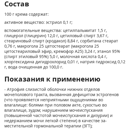
Состав
100 г крема содержат:
активное вещество: эстриол 0,1 г;
вспомогательные вещества: цетилпальмитат 1,5 г,
глицерол (глицерин) 12,0 г, цетиловый спирт 3,67 г,
стеариновый спирт (кродакол) 8,84 г, сорбитана стеарат
0,76 г, макрогола 25 цетостеарат (макрогола 25
цетостеариловый эфир, кремофор А25) 3,24 г, этанол 95%
(спирт этиловый 95%) 5,0 г, молочная кислота 0,4 г,
хлоргексидина дигидрохлорид 0,01 г, натрия гидроксид 0,12
г, вода очищенная до 100,0 г.
Показания к применению
- Атрофия слизистой оболочки нижних отделов
мочеполового тракта, вызванная дефици­том эстрогенов
(что проявляется неприятными ощущениями во
влагалище: болями при половом акте, сухостью во
влагалище, зудом; нарушением мочеиспускания
(повышенной частотой мочеиспускания и дизурии) и
недержанием мочи легкой степени) в качестве за­
местительной гормональной терапии (ЗГТ);