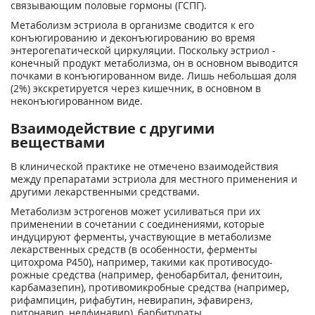
связывающим половые гормоны (ГСПГ).
Метаболизм эстриола в организме сводится к его
конъюгированию и деконъюгированию во время
энтерогепатической циркуляции. Поскольку эстриол -
конечный продукт мета­болизма, он в основном выводится
почками в конъюгированном виде. Лишь небольшая доля
(2%) экскретируется через кишечник, в основном в
неконъюгированном виде.
Взаимодействие с другими
веществами
В клинической практике не отмечено взаимодействия
между препаратами эстриола для местного применения и
другими лекарственными средствами.
Метаболизм эстрогенов может усиливаться при их
применении в сочетании с соедине­ниями, которые
индуцируют ферменты, участвующие в метаболизме
лекарственных средств (в особенности, ферменты
цитохрома Р450), например, такими как противосудо­
рожные средства (например, фенобарбитал, фенитоин,
карбамазепин), противомикробные средства (например,
рифампицин, рифабутин, невирапин, эфавиренз,
ритонавир, нелфинавир), барбитураты.