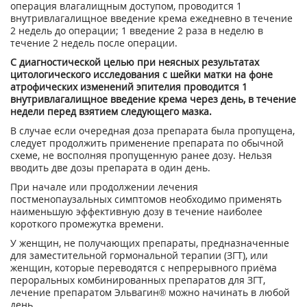
операция влагалищным доступом, проводится 1
внутривлагалищ­ное введение крема ежедневно в течение
2 недель до операции; 1 введение 2 раза в неделю в
течение 2 недель после операции.
С диагностической целью при неясных результатах
цитологического исследования с шей­ки матки на фоне
атрофических изменений эпителия проводится 1
внутривлагалищное введение крема через день, в течение
недели перед взятием следующего мазка.
В случае если очередная доза препарата была пропущена,
следует продолжить примене­ние препарата по обычной
схеме, не восполняя пропущенную ранее дозу. Нельзя
вводить две дозы препарата в один день.
При начале или продолжении лечения
постменопаузальных симптомов необходимо при­менять
наименьшую эффективную дозу в течение наиболее
короткого промежутка време­ни.
У женщин, не получающих препараты, предназначенные
для заместительной гормональ­ной терапии (ЗГТ), или
женщин, которые переводятся с непрерывного приёма
перораль­ных комбинированных препаратов для ЗГТ,
лечение препаратом Эльвагин® можно начи­нать в любой
день.