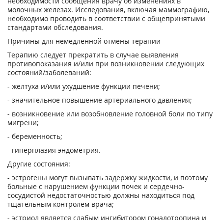
необходимости сообщения врачу об изменениях в
молочных железах. Иссле­дования, включая маммографию,
необходимо проводить в соответствии с общеприня­тыми
стандартами обследования.
Причины для немедленной отмены терапии
Терапию следует прекратить в случае выявления
противопоказания и/или при возник­новении следующих
состояний/заболеваний:
- желтуха и/или ухудшение функции печени;
- значительное повышение артериального давления;
- возникновение или возобновление головной боли по типу
мигрени;
- беременность;
- гиперплазия эндометрия.
Другие состояния:
- эстрогены могут вызывать задержку жидкости, и поэтому
больные с нарушением функции почек и сердечно-
сосудистой недостаточностью должны находиться под
тщательным контролем врача;
- эстриол является слабым ингибитором гонадотропина и