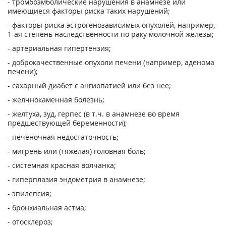
- тромбоэмболические нарушения в анамнезе или
имеющиеся факторы риска таких на­рушений;
- факторы риска эстрогенозависимых опухолей, например,
1-ая степень наследственно­сти по раку молочной железы;
- артериальная гипертензия;
- доброкачественные опухоли печени (например, аденома
печени);
- сахарный диабет с ангиопатией или без нее;
- желчнокаменная болезнь;
- желтуха, зуд, герпес (в т.ч. в анамнезе во время
предшествующей беременности);
- печеночная недостаточность;
- мигрень или (тяжёлая) головная боль;
- системная красная волчанка;
- гиперплазия эндометрия в анамнезе;
- эпилепсия;
- бронхиальная астма;
- отосклероз;