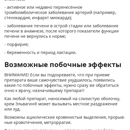
- активное или недавно перенесённое
тромбоэмболическое заболевание артерий (на­пример,
стенокардия, инфаркт миокарда);
- заболевание печени в острой стадии или заболевание
печени в анамнезе, после которо­го показатели функции
печени не вернулись к норме;
- порфирия;
- беременность и период лактации.
Возможные побочные эффекты
ВНИМАНИЕ! Если вы подозреваете, что при приеме
препарата ваше самочувствие ухудшилось, появились
какие-то побочные эффекты, нужно сразу же обратиться
очно к врачу, назначившему препарат!
Как любой препарат, наносимый на слизистую оболочку,
крем Эльвагин® может вызывать местное раздражение
или зуд.
Возможны ациклические кровянистые выделения, прорыв­
ные кровотечения, метроррагия.