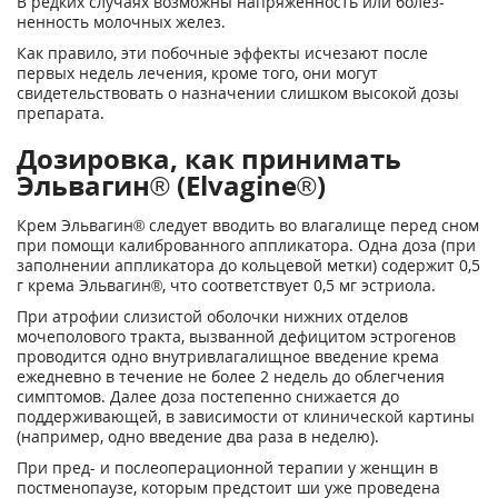
В редких случаях возможны напряженность или болез­
ненность молочных желез.
Как правило, эти побочные эффекты исчезают после
первых недель лечения, кроме того, они могут
свидетельствовать о назначении слишком высокой дозы
препарата.
Дозировка, как принимать
Эльвагин® (Elvagine®)
Крем Эльвагин® следует вводить во влагалище перед сном
при помощи калиброванного аппликатора. Одна доза (при
заполнении аппликатора до кольцевой метки) содержит 0,5
г крема Эльвагин®, что соответствует 0,5 мг эстриола.
При атрофии слизистой оболочки нижних отделов
мочеполового тракта, вызванной де­фицитом эстрогенов
проводится одно внутривлагалищное введение крема
ежедневно в течение не более 2 недель до облегчения
симптомов. Далее доза постепенно снижается до
поддерживающей, в зависимости от клинической картины
(например, одно введение два раза в неделю).
При пред- и послеоперационной терапии у женщин в
постменопаузе, которым предсто­ит ши уже проведена