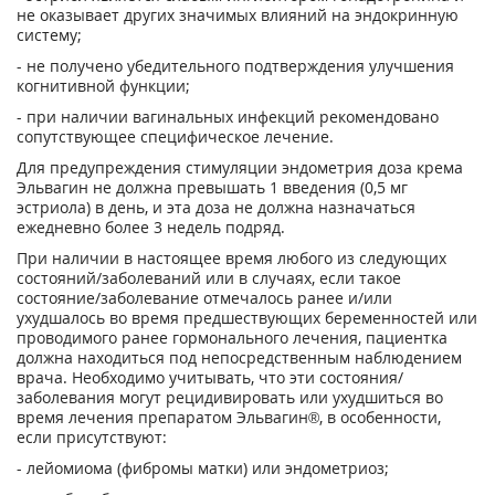
не оказывает других значи­мых влияний на эндокринную
систему;
- не получено убедительного подтверждения улучшения
когнитивной функции;
- при наличии вагинальных инфекций рекомендовано
сопутствующее специфическое лечение.
Для предупреждения стимуляции эндометрия доза крема
Эльвагин не должна пре­вышать 1 введения (0,5 мг
эстриола) в день, и эта доза не должна назначаться
ежедневно более 3 недель подряд.
При наличии в настоящее время любого из следующих
состояний/заболеваний или в слу­чаях, если такое
состояние/заболевание отмечалось ранее и/или
ухудшалось во время предшествующих беременностей или
проводимого ранее гормонального лечения, паци­ентка
должна находиться под непосредственным наблюдением
врача. Необходимо учиты­вать, что эти состояния/
заболевания могут рецидивировать или ухудшиться во
время ле­чения препаратом Эльвагин®, в особенности,
если присутствуют:
- лейомиома (фибромы матки) или эндометриоз;