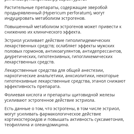
Растительные препараты, содержащие зверобой
продырявленный (Hypericum perforatum), могут
индуцировать метаболизм эстрогенов.
Повышенный метаболизм эстрогенов может привести к
снижению их клинического эф­фекта.
Эстриол усиливает действие гиполипидемических
лекарственных средств; ослабляет эф­фекты мужских
половых гормонов, антикоагулянтов, антидепрессантов,
диуретических, гипотензивных, гипогликемических
лекарственных средств.
Лекарственные средства для общей анестезии,
наркотические анальгетики, анксиолитики, некоторые
гипотензивные лекарственные средства, этанол снижают
эффективность пре­парата.
Фолиевая кислота и препараты щитовидной железы
усиливают эстрогенное действие эст­риола.
Есть данные о том, что эстрогены, в том числе эстриол,
могут усиливать фармакологиче­ское действие
кортикостероидов и повышать активность суксаметония,
теофиллина и олеандомицина.