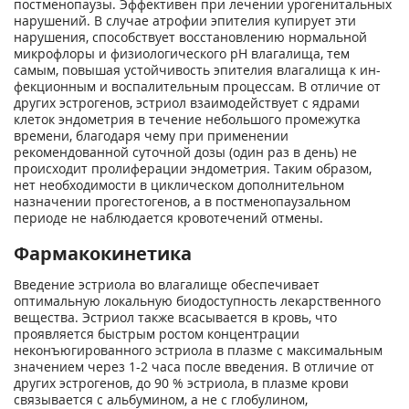
постменопау­зы. Эффективен при лечении урогенитальных
нарушений. В случае атрофии эпителия ку­пирует эти
нарушения, способствует восстановлению нормальной
микрофлоры и физио­логического pH влагалища, тем
самым, повышая устойчивость эпителия влагалища к ин­
фекционным и воспалительным процессам. В отличие от
других эстрогенов, эстриол взаимодействует с ядрами
клеток эндометрия в течение небольшого промежутка
времени, благодаря чему при применении
рекомендованной суточной дозы (один раз в день) не
происходит пролиферации эндометрия. Таким образом,
нет необходимости в циклическом дополнительном
назначении прогестогенов, а в постменопаузальном
периоде не наблюда­ется кровотечений отмены.
Фармакокинетика
Введение эстриола во влагалище обеспечивает
оптимальную локальную биодоступность лекарственного
вещества. Эстриол также всасывается в кровь, что
проявляется быстрым ростом концентрации
неконъюгированного эстриола в плазме с максимальным
значением через 1-2 часа после введения. В отличие от
других эстрогенов, до 90 % эстриола, в плазме крови
связывается с альбумином, а не с глобулином,