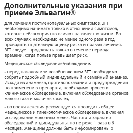
Дополнительные указания при
приеме Эльвагин®
Для лечения постменопаузальных симптомов, ЗГТ
необходимо начинать только в отно­шении симптомов,
которые неблагоприятно влияют на качество жизни. Во
всех случаях, необходимо не менее одного раза в год
проводить тщательную оценку риска и пользы ле­чения.
ЗГТ следует продолжать только в течение периода
времени, когда польза превыша­ет риск.
Медицинское обследование/наблюдение:
- перед началом или возобновлением ЗГТ необходимо
собрать подробный индивиду­альный и семейный анамнез.
Исходя из анамнеза, противопоказаний и предупрежде­ний
по применению препарата, необходимо провести
клиническое обследование, включая обследование органов
малого таза и молочных желёз;
- во время лечения рекомендуется проводить общее
медицинское и гинекологическое обследование, включая
исследование молочных желез. Частота и характер
обследова­ний индивидуальны, но не реже 1 раза в 6
месяцев. Женщины должны быть информи­рованы о