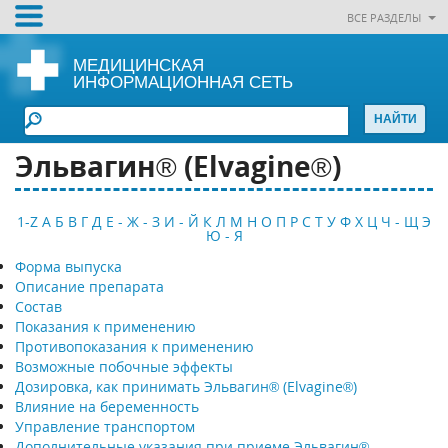
ВСЕ РАЗДЕЛЫ
МЕДИЦИНСКАЯ
ИНФОРМАЦИОННАЯ СЕТЬ
Эльвагин® (Elvagine®)
1-Z
А
Б
В
Г
Д
Е - Ж - З
И - Й
К
Л
М
Н
О
П
Р
С
Т
У
Ф
Х
Ц
Ч - Щ
Э
Ю - Я
Форма выпуска
Описание препарата
Состав
Показания к применению
Противопоказания к применению
Возможные побочные эффекты
Дозировка, как принимать Эльвагин® (Elvagine®)
Влияние на беременность
Управление транспортом
Дополнительные указания при приеме Эльвагин®