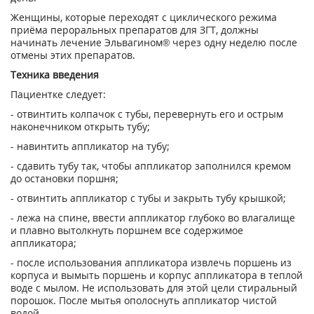
Женщины, которые переходят с циклического режима
приёма пероральных препаратов для ЗГТ, должны
начинать лечение Эльвагином® через одну неделю после
отмены этих препаратов.
Техника введения
Пациентке следует:
- отвинтить колпачок с тубы, перевернуть его и острым
наконечником открыть тубу;
- навинтить аппликатор на тубу;
- сдавить тубу так, чтобы аппликатор заполнился кремом
до остановки поршня;
- отвинтить аппликатор с тубы и закрыть тубу крышкой;
- лежа на спине, ввести аппликатор глубоко во влагалище
и плавно вытолкнуть порш­нем все содержимое
аппликатора;
- после использования аппликатора извлечь поршень из
корпуса и вымыть поршень и корпус аппликатора в теплой
воде с мылом. Не использовать для этой цели стираль­ный
порошок. После мытья ополоснуть аппликатор чистой
водой.