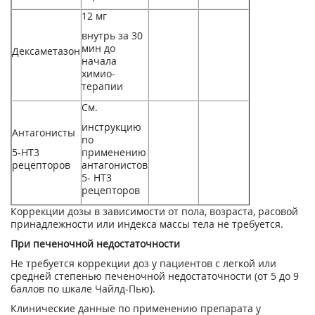
12 мг
внутрь за 30
мин до
Дексаметазон
начала
химио­
терапии
См.
инструк­цию
Антагонисты
по
5-НТ3
применению
рецепторов
антагонистов
5- НТ
3
рецеп­торов
Коррекции дозы в зависимости от пола, возраста, расовой
принадлежности или индекса массы тела не требуется.
При печеночной недостаточности
Не требуется коррекции доз у пациентов с легкой или
средней степенью печеночной недостаточности (от 5 до 9
баллов по шкале Чайлд-Пью).
Клинические данные по применению препарата у