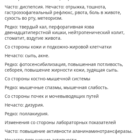
Часто: диспепсия. Нечасто: отрыжка, тошнота,
гастроэзофагеальный рефлюкс, рвота, боль в животе,
сухость во рту, метеоризм.
Редко: твердый кал, перфоративная язва
двенадцатиперстной кишки, нейтропенический колит,
стоматит, вздутие живота.
Со стороны кожи и подкожно-жировой клетчатки
Нечасто: сыпь, акне.
Редко: фотосенсибилизация, повышенная потливость,
себорея, повышение жирности кожи, зудящая сыпь.
Со стороны костно-мышечной системы
Редко: мышечные спазмы, мышечная слабость.
Со стороны почек и мочевыводящих путей
Нечасто: дизурия.
Редко: поллакиурия.
Изменения со стороны лабораторных показателей
Часто: повышение активности аланинаминотрансферазы.
Нечасто: повышение активности