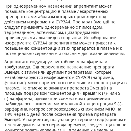
При одновременном назначении апрепитант может
повышать концентрацию в плазме лекарственных
препаратов, метаболизм которых происходит под
действием изофермента CYP3A4. Препарат Эменд® не
следует применять одновременно с пимозидом,
терфенадином, астемизолом, цизапридом или
производными алкалоидов спорыньи. Ингибирование
изофермента CYP3A4 апрепитантом может привести к
повышению концентрации этих препаратов в плазме и к
потенциально серьезным и опасным для жизни явлениям.
Апрепитант индуцирует метаболизм варфарина и
толбутамида. Одновременное назначение препарата
Эменд® с этими или другими препаратами, которые
метаболизируются изоферментом CYP2C9 (например,
фенитоин), может привести к снижению их концентрации в
плазме. Не отмечено влияния препарата Эменд® на
площадь под кривой "концентрация - время" R (+)- или S
(-)-варфарина, однако при совместном применении
наблюдалось снижение минимальной концентрации S (-)-
варфарина, которое сопровождалось снижением МНО на
14% через 5 дней после окончания приема препарата
Эменд®. У пациентов, получающих терапию варфарином в
течение длительного периода времени, следует тщательно
мониторировать уровень МНО в течение 2 недель, и