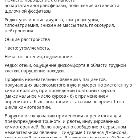
аспартатаминотрансферазы, повышение активности
щелочной фосфатазы.
Редко: увеличение диуреза, эритроцитурия,
гипонатриемия, снижение массы тела, глюкозурия,
нейтропения.
Общие расстройства
Часто: утомляемость.
Нечасто: астения, недомогание.
Редко: отеки, ощущение дискомфорта в области грудной
клетки, нарушение походки.
Профиль нежелательных явлений у пациентов,
получающих высокоэметогенную и умеренно эметогенную
химиотерапию, при проведении повторных курсов
(максимальное число курсов - 6) с применением
апрепитанта был сопоставим с таковым во время 1-ого
цикла химиотерапии.
В другом исследовании применения апрепитанта для
предупреждения тошноты и рвоты, индуцированных
химиотерапией, было получено сообщение о серьезном
нежелательном явлении - синдроме Стивенса-Джонсона,
токсический эпидермальный некролиз (синдром Лайелла).