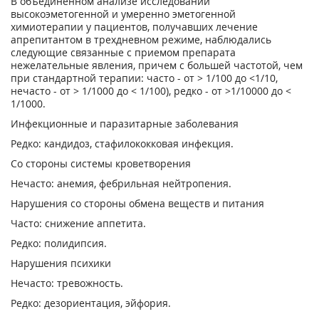
В объединенном анализе исследований
высокоэметогенной и умеренно эметогенной
химиотерапии у пациентов, получавших лечение
апрепитантом в трехдневном режиме, наблюдались
следующие связанные с приемом препарата
нежелательные явления, причем с большей частотой, чем
при стандартной терапии: часто - от > 1/100 до <1/10,
нечасто - от > 1/1000 до < 1/100), редко - от >1/10000 до <
1/1000.
Инфекционные и паразитарные заболевания
Редко: кандидоз, стафилококковая инфекция.
Со стороны системы кроветворения
Нечасто: анемия, фебрильная нейтропения.
Нарушения со стороны обмена веществ и питания
Часто: снижение аппетита.
Редко: полидипсия.
Нарушения психики
Нечасто: тревожность.
Редко: дезориентация, эйфория.