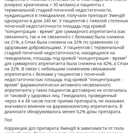
(клиренс креатинина < 30 мл/мин) и пациенты с
терминальной стадией почечной недостаточности,
нуждающиеся в гемодиализе, получали препарат Эменд®
однократно в дозе 240 мг. У пациентов с тяжелой степенью
почечной недостаточности площадь под кривой
"концентрация - время" для суммарного апрепитанта (как
связанного, так и не связанного с белками) была снижена
на 21%, а Сmах была снижена на 32% по сравнению со
здоровыми добровольцами. У пациентов с терминальной
стадией почечной недостаточности, находящихся на
гемодиализе, площадь под кривой "концентрация - время"
для суммарного апрепитанта была снижена на 42%, а Сmах
на 32%. В связи с небольшим снижением связывания
апрепитанта с белками у пациентов с почечной
недостаточностью площадь под кривой "концентрация -
время" фармакологически активного несвязанного
апрепитанта у таких пациентов достоверно не отличалась
от таковой у здоровых лиц. Гемодиализ, проведенный
через 4 и 48 часов после приема препарата, не оказывал
значимого влияния на фармакокинетику апрепитанта. В
диализате обнаруживалось менее 0,2% дозы препарата.
Пол
Коррекции доз препарата Эменд® в зависимости от пола