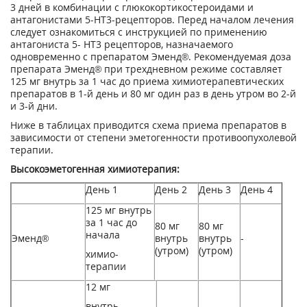
3 дней в комбинации с глюкокортикостероидами и
антагонистами 5-НТ3-рецепторов. Перед началом лечения
следует ознакомиться с инструкцией по применению
антагониста 5- НТ3 рецепторов, назначаемого
одновременно с препаратом Эменд®. Рекомендуемая доза
препарата Эменд® при трехдневном режиме составляет
125 мг внутрь за 1 час до приема химиотерапевтических
препаратов в 1-й день и 80 мг один раз в день утром во 2-й
и 3-й дни.
Ниже в таблицах приводится схема приема препаратов в
зависимости от степени эметогенности противоопухолевой
терапии.
Высокоэметогенная химиотерапия:
День 1
День 2
День 3
День 4
125 мг внутрь
за 1 час до
80 мг
80 мг
начала
Эменд®
внутрь
внутрь
-
(ут­ром)
(ут­ром)
химио­
терапии
12 мг
внутрь