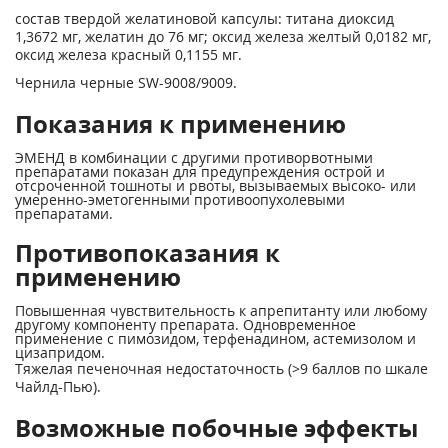
состав твердой желатиновой капсулы: титана диоксид
1,3672 мг, желатин до 76 мг; оксид железа желтый 0,0182 мг,
оксид железа красный 0,1155 мг.
Чернила черные SW-9008/9009.
Показания к применению
ЭМЕНД в комбинации с другими противорвотными
препаратами показан для предупреждения острой и
отсроченной тошноты и рвоты, вызываемых высоко- или
умеренно-эметогенными противоопухолевыми
препаратами.
Противопоказания к
применению
Повышенная чувствительность к апрепитанту или любому
другому компоненту препарата. Одновременное
применение с пимозидом, терфенадином, астемизолом и
цизапридом.
Тяжелая печеночная недостаточность (>9 баллов по шкале
Чайлд-Пью).
Возможные побочные эффекты