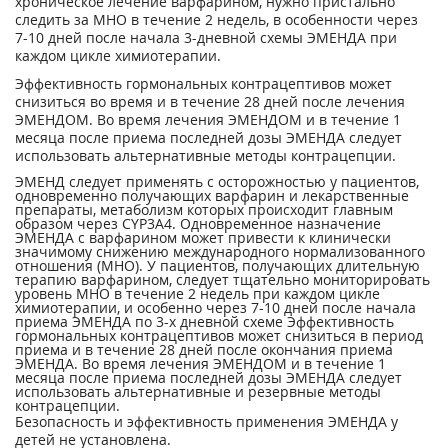
хроническое лечение варфарином, нужно пристально
следить за МНО в течение 2 недель, в особенности через
7-10 дней после начала 3-дневной схемы ЭМЕНДА при
каждом цикле химиотерапии.
Эффективность гормональных контрацептивов может
снизиться во время и в течение 28 дней после лечения
ЭМЕНДОМ. Во время лечения ЭМЕНДОМ и в течение 1
месяца после приема последней дозы ЭМЕНДА следует
использовать альтернативные методы контрацепции.
ЭМЕНД следует применять с осторожностью у пациентов,
одновременно получающих варфарин и лекарственные
препараты, метаболизм которых происходит главным
образом через CYP3A4. Одновременное назначение
ЭМЕНДА с варфарином может привести к клинически
значимому снижению международного нормализованного
отношения (МНО). У пациентов, получающих длительную
терапию варфарином, следует тщательно мониторировать
уровень МНО в течение 2 недель при каждом цикле
химиотерапии, и особенно через 7-10 дней после начала
приема ЭМЕНДА по 3-х дневной схеме Эффективность
гормональных контрацептивов может снизиться в период
приема и в течение 28 дней после окончания приема
ЭМЕНДА. Во время лечения ЭМЕНДОМ и в течение 1
месяца после приема последней дозы ЭМЕНДА следует
использовать альтернативные и резервные методы
контрацепции.
Безопасность и эффективность применения ЭМЕНДА у
детей не установлена.