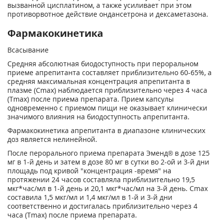
вызванной цисплатином, а также усиливает при этом
противорвотное действие ондансетрона и дексаметазона.
Фармакокинетика
Всасывание
Средняя абсолютная биодоступность при пероральном
приеме апрепитанта составляет приблизительно 60-65%, а
средняя максимальная концентрация апрепитанта в
плазме (Сmах) наблюдается приблизительно через 4 часа
(Тmах) после приема препарата. Прием капсулы
одновременно с приемом пищи не оказывает клинически
значимого влияния на биодоступность апрепитанта.
Фармакокинетика апрепитанта в диапазоне клинических
доз является нелинейной.
После перорального приема препарата Эменд® в дозе 125
мг в 1-й день и затем в дозе 80 мг в сутки во 2-ой и 3-й дни
площадь под кривой "концентрация -время" на
протяжении 24 часов составляла приблизительно 19,5
мкг*час/мл в 1-й день и 20,1 мкг*час/мл на 3-й день. Сmах
составила 1,5 мкг/мл и 1,4 мкг/мл в 1-й и 3-й дни
соответственно и достигалась приблизительно через 4
часа (Тmах) после приема препарата.