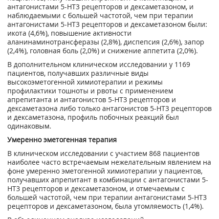
антагонистами 5-НТ3 рецепторов и дексаметазоном, и
наблюдаемыми с большей частотой, чем при терапии
антагонистами 5-НТ3 рецепторов и дексаметазоном были:
икота (4,6%), повышение активности
аланинаминотрансферазы (2,8%), диспепсия (2,6%), запор
(2,4%), головная боль (2,0%) и снижение аппетита (2,0%).
В дополнительном клиническом исследовании у 1169
пациентов, получавших различные виды
высокоэметогенной химиотерапии и режимы
профилактики тошноты и рвоты с применением
апрепитанта и антагонистов 5-НТ3 рецепторов и
дексаметазона либо только антагонистов 5-НТ3 рецепторов
и дексаметазона, профиль побочных реакций был
одинаковым.
Умеренно эметогенная терапия
В клиническом исследовании с участием 868 пациентов
наиболее часто встречаемым нежелательным явлением на
фоне умеренно эметогенной химиотерапии у пациентов,
получавших апрепитант в комбинации с антагонистами 5-
НТ3 рецепторов и дексаметазоном, и отмечаемым с
большей частотой, чем при терапии антагонистами 5-НТ3
рецепторов и дексаметазоном, была утомляемость (1,4%).