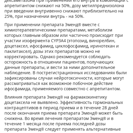
дексаметазона при применении его внутрь в комбинации с
апрепитантом снижают на 50%, дозу метилпреднизолона
при введении внутривенно снижают приблизительно на
25%, при назначении внутрь - на 50%.
При применении препарата Эменд® вместе с
химиотерапевтическими препаратами, метаболизм
которых главным образом или частично происходит при
участии изофермента CYP3A4 (этопозид, винорелбин,
доцетаксел, ифосфамид, циклофосфамид, иринотекан и
паклитаксел), дозы этих препаратов можно не
корректировать. Однако рекомендуется соблюдать
осторожность в отношении пациентов, получающих
данные препараты, и вести за ними дополнительное
наблюдение. В пострегистрационных исследованиях были
зафиксированы случаи нейротоксичности, которые могут
рассматриваться как возможное побочное действие
ифосфамида, применяемого совместно с апрепитантом.
Влияния препарата Эменд® на фармакокинетику
доцетаксела не выявлено. Эффективность гормональных
контрацептивов в период приема и в течение 28 дней
после окончания приема препарата Эменд® может быть
снижена. Во время лечения препаратом Эменд® и в
течение 1 месяца после приема последней дозы
препарата Эменд® следует применять альтернативные