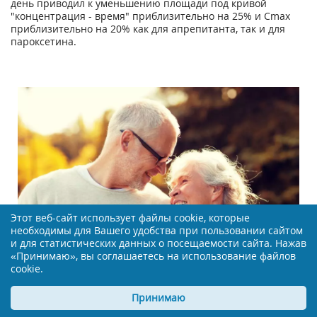
день приводил к уменьшению площади под кривой
"концентрация - время" приблизительно на 25% и С
m
а
х
приблизительно на 20% как для апрепитанта, так и для
пароксетина.
Этот веб-сайт использует файлы cookie, которые
необходимы для Вашего удобства при пользовании сайтом
и для статистических данных о посещаемости сайта. Нажав
«Принимаю», вы соглашаетесь на использование файлов
cookie.
Секреты долголетия: уроки из синих зон Земли
Принимаю