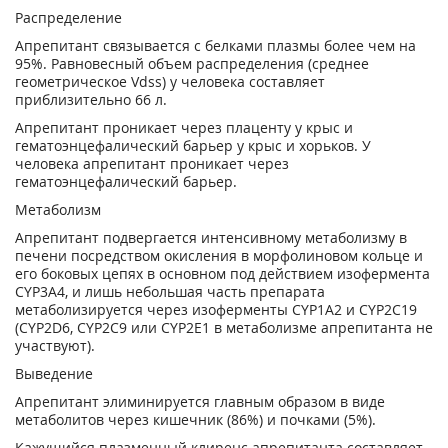
Распределение
Апрепитант связывается с белками плазмы более чем на
95%. Равновесный объем распределения (среднее
геометрическое Vdss) у человека составляет
приблизительно 66 л.
Апрепитант проникает через плаценту у крыс и
гематоэнцефалический барьер у крыс и хорьков. У
человека апрепитант проникает через
гематоэнцефалический барьер.
Метаболизм
Апрепитант подвергается интенсивному метаболизму в
печени посредством окисления в морфолиновом кольце и
его боковых цепях в основном под действием изофермента
CYP3A4, и лишь небольшая часть препарата
метаболизируется через изоферменты CYP1A2 и CYP2C19
(CYP2D6, CYP2C9 или CYP2E1 в метаболизме апрепитанта не
участвуют).
Выведение
Апрепитант элиминируется главным образом в виде
метаболитов через кишечник (86%) и почками (5%).
Кажущийся плазменный клиренс апрепитанта составляет