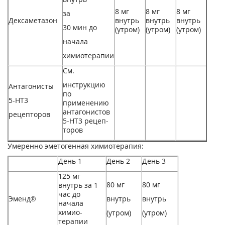
8 мг
8 мг
8 мг
за
Дексаметазон
внутрь
внутрь
внутрь
30 мин до
(ут­ром)
(ут­ром)
(ут­ром)
начала
химиотерапии
См.
инструк­цию
Антаго­нисты
по
5-НТ
3
применению
антагонистов
рецеп­торов
5-НТ3 рецеп­
торов
Умеренно эметогенная химиотерапия:
День 1
День 2
День 3
125 мг
80 мг
80 мг
внутрь за 1
час до
Эменд®
внутрь
внутрь
начала
химио­
(утром)
(утром)
терапии