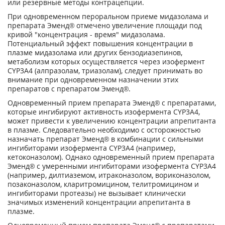
или резервные методы контрацепции.
При одновременном пероральном приеме мидазолама и
препарата Эменд® отмечено увеличение площади под
кривой "концентрация - время" мидазолама.
Потенциальный эффект повышения концентрации в
плазме мидазолама или других бензодиазепинов,
метаболизм которых осуществляется через изофермент
CYP3A4 (алпразолам, триазолам), следует принимать во
внимание при одновременном назначении этих
препаратов с препаратом Эменд®.
Одновременный прием препарата Эменд® с препаратами,
которые ингибируют активность изофермента CYP3A4,
может привести к увеличению концентрации апрепитанта
в плазме. Следовательно необходимо с осторожностью
назначать препарат Эменд® в комбинации с сильными
ингибиторами изофермента CYP3A4 (например,
кетоконазолом). Однако одновременный прием препарата
Эменд® с умеренными ингибиторами изофермента CYP3A4
(например, дилтиаземом, итраконазолом, вориконазолом,
позаконазолом, кларитромицином, телитромицином и
ингибиторами протеазы) не вызывает клинически
значимых изменений концентрации апрепитанта в
плазме.