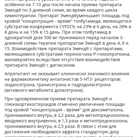
особенно на 7-10 дни после начала приема препарата
Эменд® по 3-дневной схеме, во время каждого цикла
химиотерапии. Препарат Эменд®
уменьшает площадь под
кривой "концентрация - время" толбутамида, являющегося
субстратом изофермента CYP2C9, на 23% в 4 день, на 28% в
8 день и на 15% в 15 день. При этом толбутамид в
однократной дозе 500 мг принимался перед началом 3-
дневной схемы терапии препаратом Эменд® в день 4, 8 и
15. Взаимодействие препарата Эменд® с препаратами,
являющимися субстратами переносчика Р-гликопротеина,
маловероятно вследствие отсутствия взаимодействия
препарата Эменд® с дигоксином.
Апрепитант не оказывает клинически значимого влияния
на фармакокинетику антагонистов 5-НТ3- рецепторов:
ондансетрона, гранисетрона и гидродоласетрона
(активного метаболита доласетрона).
При одновременном приеме препарата Эменд® и
глюкокортикостероидов отмечено увеличение площади
под кривой "концентрация - время" для дексаметазона,
принимаемого внутрь, в 2,2 раза, для метилпреднизолона,
вводимого внутривенно, в 1,3 раза и метилпреднизолона,
принимаемого внутрь, в 2,5 раза. В связи с этим для
достижения необходимого эффекта стандартную дозу