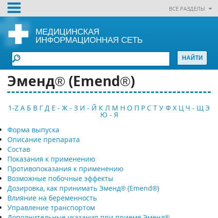
ВСЕ РАЗДЕЛЫ
МЕДИЦИНСКАЯ
ИНФОРМАЦИОННАЯ СЕТЬ
Эменд® (Emend®)
1-Z
А
Б
В
Г
Д
Е - Ж - З
И - Й
К
Л
М
Н
О
П
Р
С
Т
У
Ф
Х
Ц
Ч - Щ
Э
Ю - Я
Форма выпуска
Описание препарата
Состав
Показания к применению
Противопоказания к применению
Возможные побочные эффекты
Дозировка, как принимать Эменд® (Emend®)
Влияние на беременность
Управление транспортом
Дополнительные указания при приеме Эменд®