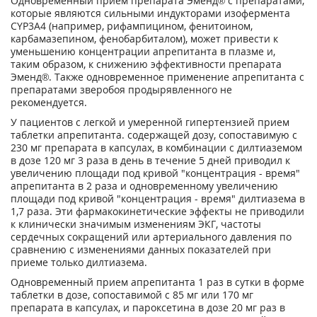
Одновременный прием препарата Эменд® с препаратами,
которые являются сильными индукторами изофермента
CYP3A4 (например, рифампицином, фенитоином,
карбамазепином, фенобарбиталом), может привести к
уменьшению концентрации апрепитанта в плазме и,
таким образом, к снижению эффективности препарата
Эменд®. Также одновременное применение апрепитанта с
препаратами зверобоя продырявленного не
рекомендуется.
У пациентов с легкой и умеренной гипертензией прием
таблетки апрепитанта. содержащей дозу, сопоставимую с
230 мг препарата в капсулах, в комбинации с дилтиаземом
в дозе 120 мг 3 раза в день в течение 5 дней приводил к
увеличению площади под кривой "концентрация - время"
апрепитанта в 2 раза и одновременному увеличению
площади под кривой "концентрация - время" дилтиазема в
1,7 раза. Эти фармакокинетические эффекты не приводили
к клинически значимым изменениям ЭКГ, частоты
сердечных сокращений или артериального давления по
сравнению с изменениями данных показателей при
приеме только дилтиазема.
Одновременный прием апрепитанта 1 раз в сутки в форме
таблетки в дозе, сопоставимой с 85 мг или 170 мг
препарата в капсулах, и пароксетина в дозе 20 мг раз в