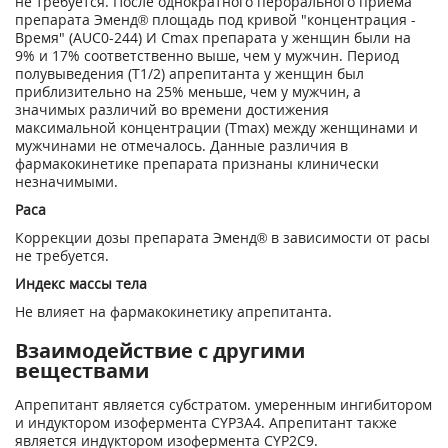
не требуется. После однократного перорального приема
препарата Эменд® площадь под кривой "концентрация -
Время" (AUC0-244) И Сmах препарата у женщин были на
9% и 17% соответственно выше, чем у мужчин. Период
полувыведения (Т1/2) апрепитанта у женщин был
приблизительно на 25% меньше, чем у мужчин, а
значимых различий во времени достижения
максимальной концентрации (Тmах) между женщинами и
мужчинами не отмечалось. Данные различия в
фармакокинетике препарата признаны клинически
незначимыми.
Раса
Коррекции дозы препарата Эменд® в зависимости от расы
не требуется.
Индекс массы тела
Не влияет на фармакокинетику апрепитанта.
Взаимодействие с другими
веществами
Апрепитант является субстратом. умеренным ингибитором
и индуктором изофермента CYP3A4. Апрепитант также
является индуктором изофермента CYP2C9.