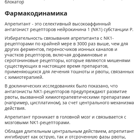
блокатор
Фармакодинамика
Апрепитант - это селективный высокоаффинный
антагонист рецепторов нейрокинина 1 (NK1) субстанции Р.
Избирательность связывания апрепитанта с NK1-
рецепторами по крайней мере в 3000 раз выше, чем для
других ферментов, переносчиков ионных каналов и
участков рецепторов, включая дофаминовые и
серотониновые рецепторы, которые являются мишенями
существующих в настоящее время препаратов,
применяющихся для лечения тошноты и рвоты, связанных
с химиотерапией.
В доклинических исследованиях было показано, что
антагонисты NK1-рецепторов предупреждают развитие
рвоты, вызванной химиотерапевтическими препаратами
(например, цисплатином), за счет центрального механизма
действия.
Апрепитант проникает в головной мозг и связывается с
мозговыми NK1-рецепторами.
Обладая длительным центральным действием, апрепитант
ингибирует как острую, так и отсроченную фазы рвоты,