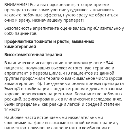
ВНИМАНИЕ! Если вы подозреваете, что при приеме
препарата ваше самочувствие ухудшилось, появились
какие-то побочные эффекты, нужно сразу же обратиться
очно к врачу, назначившему препарат!
Безопасность апрепитанта оценивалась приблизительно у
6500 пациентов.
Профилактика тошноты и рвоты, вызванных
химиотерапией
Высокоэметогенная терапия
В клиническом исследовании принимали участие 544
пациента, получавших высокоэметогенную терапию и
апрепитант в первом цикле. 413 пациентов из данной
группы продолжили терапию (максимальное число курсов
химиотерапии - 6). Трехдневный режим приема препарата
Эменд® в комбинации с ондансетроном и дексаметазоном
хорошо переносился пациентами. Большинство побочных
реакций, зафиксированных в клинических исследованиях,
были определены как реакции легкой и средней степени
тяжести.
Наиболее часто встречаемыми нежелательными
явлениями на фоне высокоэметогенной химиотерапии у
пациентов, получавших апрепитант в комбинации с