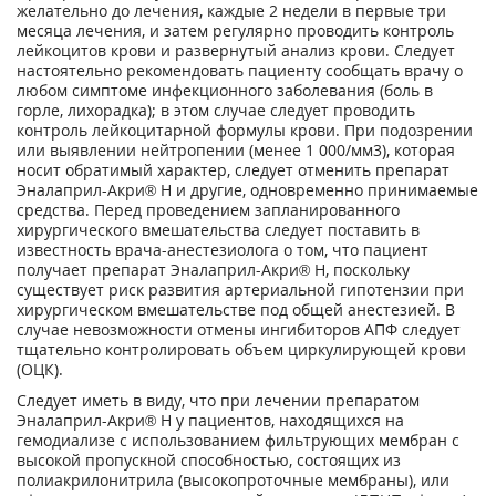
желательно до лечения, каждые 2 недели в первые три
месяца лечения, и затем регулярно проводить контроль
лейкоцитов крови и развернутый анализ крови. Следует
настоятельно рекомендовать пациенту сообщать врачу о
любом симптоме инфекционного заболевания (боль в
горле, лихорадка); в этом случае следует проводить
контроль лейкоцитарной формулы крови. При подозрении
или выявлении нейтропении (менее 1 000/мм3), которая
носит обратимый характер, следует отменить препарат
Эналаприл-Акри® Н и другие, одновременно принимаемые
средства. Перед проведением запланированного
хирургического вмешательства следует поставить в
известность врача-анестезиолога о том, что пациент
получает препарат Эналаприл-Акри® Н, поскольку
существует риск развития артериальной гипотензии при
хирургическом вмешательстве под общей анестезией. В
случае невозможности отмены ингибиторов АПФ следует
тщательно контролировать объем циркулирующей крови
(ОЦК).
Следует иметь в виду, что при лечении препаратом
Эналаприл-Акри® Н у пациентов, находящихся на
гемодиализе с использованием фильтрующих мембран с
высокой пропускной способностью, состоящих из
полиакрилонитрила (высокопроточные мембраны), или