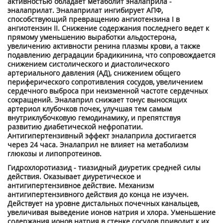
активностью обладает метаболит эналаприла -
эналаприлат. Эналаприлат ингибирует АПФ,
способствующий превращению ангиотензина I в
ангиотензин II. Снижение содержания последнего ведет к
прямому уменьшению выработки альдостерона,
увеличению активности ренина плазмы крови, а также
подавлению деградации брадикинина, что сопровождается
снижением систолического и диастолического
артериального давления (АД), снижением общего
периферического сопротивления сосудов, увеличением
сердечного выброса при неизменной частоте сердечных
сокращений. Эналаприл снижает тонус выносящих
артериол клубочков почек, улучшая тем самым
внутриклубочковую гемодинамику, и препятствуя
развитию диабетической нефропатии.
Антигипертензивный эффект эналаприла достигается
через 24 часа. Эналаприл не влияет на метаболизм
глюкозы и липопротеинов.
Гидрохлоротиазид - тиазидный диуретик средней силы
действия. Оказывает диуретическое и
антигипертензивное действие. Механизм
антигипертензивного действия до конца не изучен.
Действует на уровне дистальных почечных канальцев,
увеличивая выведение ионов натрия и хлора. Уменьшение
содержания ионов натрия в стенке сосудов приводит к их