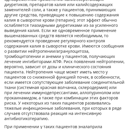
диуретиков, препаратов калия или калийсодержащих
заменителей соли, а также у пациентов, принимающих
другие средства, приводящие к повышению содержания
калия в сыворотке крови (гепарин); этот эффект обычно
ослабляется тиазидными диуретиками из-за усиленного
выведения калия. Если же одновременное применение
вышеназванных средств является необходимым, то
рекомендуется проведение регулярного контроля
содержания калия в сыворотке крови. Имеются сообщения
о развитии нейтропении/агранулоцитоза,
тромбоцитопении и анемии у пациентов, получающих
лечение ингибиторами АПФ. Риск появления нейтропении,
вероятно, зависит от дозы и клинического состояния
пациента. Нейтропения чаще может иметь место у
пациентов со сниженной функцией почек, в особенности,
если имеется сопутствующее заболевание соединительной
ткани (системная красная волчанка, склеродермия) или
при лечении иммунодепрессантами, аллопуринолом или
прокаинамидом, а также при комбинации этих факторов
риска. У некоторых из таких пациентов развивались
тяжелые инфекционные заболевания, при которых в ряде
случаев отсутствовала реакция на интенсивную
антибиотикотерапию.
При применении у таких пациентов эналаприла