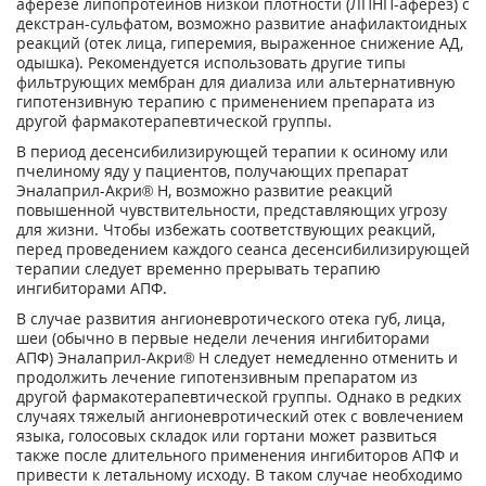
аферезе липопротеинов низкой плотности (ЛПНП-аферез) с
декстран-сульфатом, возможно развитие анафилактоидных
реакций (отек лица, гиперемия, выраженное снижение АД,
одышка). Рекомендуется использовать другие типы
фильтрующих мембран для диализа или альтернативную
гипотензивную терапию с применением препарата из
другой фармакотерапевтической группы.
В период десенсибилизирующей терапии к осиному или
пчелиному яду у пациентов, получающих препарат
Эналаприл-Акри® Н, возможно развитие реакций
повышенной чувствительности, представляющих угрозу
для жизни. Чтобы избежать соответствующих реакций,
перед проведением каждого сеанса десенсибилизирующей
терапии следует временно прерывать терапию
ингибиторами АПФ.
В случае развития ангионевротического отека губ, лица,
шеи (обычно в первые недели лечения ингибиторами
АПФ) Эналаприл-Акри® Н следует немедленно отменить и
продолжить лечение гипотензивным препаратом из
другой фармакотерапевтической группы. Однако в редких
случаях тяжелый ангионевротический отек с вовлечением
языка, голосовых складок или гортани может развиться
также после длительного применения ингибиторов АПФ и
привести к летальному исходу. В таком случае необходимо