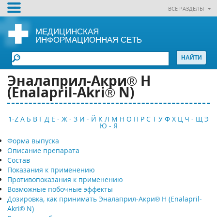
ВСЕ РАЗДЕЛЫ
МЕДИЦИНСКАЯ
ИНФОРМАЦИОННАЯ СЕТЬ
Эналаприл-Акри® Н
(Enalapril-Akri® N)
1-Z
А
Б
В
Г
Д
Е - Ж - З
И - Й
К
Л
М
Н
О
П
Р
С
Т
У
Ф
Х
Ц
Ч - Щ
Э
Ю - Я
Форма выпуска
Описание препарата
Состав
Показания к применению
Противопоказания к применению
Возможные побочные эффекты
Дозировка, как принимать Эналаприл-Акри® Н (Enalapril-
Akri® N)