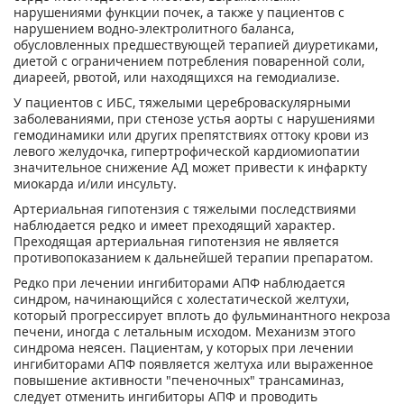
нарушениями функции почек, а также у пациентов с
нарушением водно-электролитного баланса,
обусловленных предшествующей терапией диуретиками,
диетой с ограничением потребления поваренной соли,
диареей, рвотой, или находящихся на гемодиализе.
У пациентов с ИБС, тяжелыми цереброваскулярными
заболеваниями, при стенозе устья аорты с нарушениями
гемодинамики или других препятствиях оттоку крови из
левого желудочка, гипертрофической кардиомиопатии
значительное снижение АД может привести к инфаркту
миокарда и/или инсульту.
Артериальная гипотензия с тяжелыми последствиями
наблюдается редко и имеет преходящий характер.
Преходящая артериальная гипотензия не является
противопоказанием к дальнейшей терапии препаратом.
Редко при лечении ингибиторами АПФ наблюдается
синдром, начинающийся с холестатической желтухи,
который прогрессирует вплоть до фульминантного некроза
печени, иногда с летальным исходом. Механизм этого
синдрома неясен. Пациентам, у которых при лечении
ингибиторами АПФ появляется желтуха или выраженное
повышение активности "печеночных" трансаминаз,
следует отменить ингибиторы АПФ и проводить