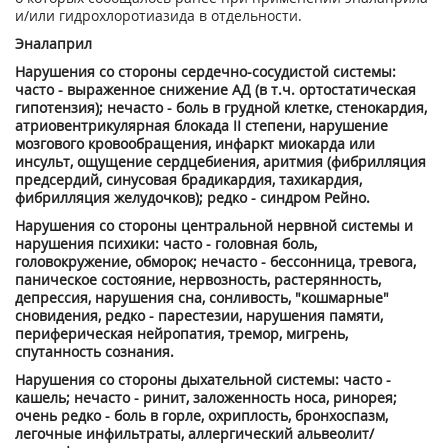
и/или гидрохлоротиазида в отдельности.
Эналаприл
Нарушения со стороны сердечно-сосудистой системы:
часто - выраженное снижение АД (в т.ч. ортостатическая
гипотензия); нечасто - боль в грудной клетке, стенокардия,
атриовентрикулярная блокада II степени, нарушение
мозгового кровообращения, инфаркт миокарда или
инсульт, ощущение сердцебиения, аритмия (фибрилляция
предсердий, синусовая брадикардия, тахикардия,
фибрилляция желудочков); редко - синдром Рейно.
Нарушения со стороны центральной нервной системы и
нарушения психики: часто - головная боль,
головокружение, обморок; нечасто - бессонница, тревога,
паническое состояние, нервозность, растерянность,
депрессия, нарушения сна, сонливость, "кошмарные"
сновидения, редко - парестезии, нарушения памяти,
периферическая нейропатия, тремор, мигрень,
спутанность сознания.
Нарушения со стороны дыхательной системы: часто -
кашель; нечасто - ринит, заложенность носа, ринорея;
очень редко - боль в горле, охриплость, бронхоспазм,
легочные инфильтраты, аллергический альвеолит/