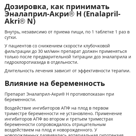
Дозировка, как принимать
Эналаприл-Акри® Н (Enalapril-
Akri® N)
Внутрь, независимо от приема пищи, по 1 таблетке 1 раз в
сутки.
У пациентов со снижением скорости клубочковой
фильтрации до 30 мл/мин препарат должен применяться
только после предварительной титрации доз эналаприла и
гидрохлоротиазида в отдельности.
Длительность лечения зависит от эффективности терапии.
Влияние на беременность
Препарат Эналаприл-Акри® Н противопоказан при
беременности.
Воздействие ингибиторов АПФ на плод в первом
триместре беременности не установлено. Применение
ингибиторов АПФ во втором и третьем триместрах
беременности сопровождалось отрицательным
воздействием на плод и новорожденного. У
новорожденных развивались артериальная гипотензия,