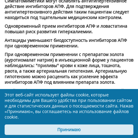
Симпатомиметики могут ослаблять антигипертензивное
действие ингибиторов АПФ. Для подтверждения
антигипертензивного действия таким пациентам следует
находиться под тщательным медицинским контролем.
Одновременный прием ингибиторов АПФ и ловастатина
повышал риск развития гиперкалиемии.
Антациды уменьшают биодоступность ингибиторов АПФ
при одновременном применении.
При одновременном применении с препаратом золота
(ауротиомалат натрия) в инъекционной форме у пациентов
наблюдались: "приливы" крови к коже лица, тошнота,
рвота, а также артериальная гипотензия. Артериальную
гипотензию можно расценить как усиление эффекта
ингибиторов АПФ под влиянием препарата золота.
Двойная блокада ренин-ангиотензин-альдостероновой
Этот веб-сайт использует файлы cookie, которые
системы
необходимы для Вашего удобства при пользовании сайтом
У пациентов с диагностированным атеросклеротическим
и для статистических данных о посещаемости сайта. Нажав
заболеванием, сердечной недостаточностью или сахарным
«Принимаю», вы соглашаетесь на использование файлов
диабетом с поражением органов-мишеней, двойная
cookie.
блокада ренин-ангиотензин-альдостероновой системы
ассоциируется с повышенной частотой возникновения
Принимаю
артериальной гипотензии, обморока, гиперкалиемии и