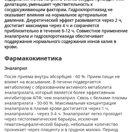
дилатации, уменьшает чувствительность к
сосудосуживающим факторам. Гидрохлоротиазид не
оказывает влияния на нормальное артериальное
давление. Диуретический эффект развивается через 2 ч,
достигает максимума через 4 ч и сохраняется
приблизительно в течение 6-12 ч. Совместное применение
эналаприла и гидрохлоротиазида обеспечивает
поддержание нормального содержания ионов калия в
крови.
Фармакокинетика
Эналаприл
После приема внутрь абсорбция - 60 %. Прием пищи не
влияет на всасывание. В печени подвергается
метаболизму с образованием активного метаболита
эналаприлата, который является более эффективным
ингибитором АПФ, чем эналаприл. Связь с белками плазмы
эналаприлата - 50-60 %. Максимальная концентрация
эналаприла в плазме крови достигается через 1 ч,
эналаприлата - через 3-4 ч. Эналаприлат легко проходит
через гистогематические барьеры, исключая
гематоэнцефалический барьер, небольшое количество
проникает через плаценту и в грудное молоко. Период