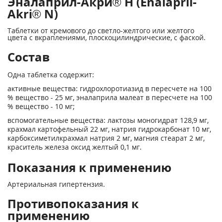
Эналаприл-Акри® Н (Enalapril-
Akri® N)
Таблетки от кремового до светло-желтого или желтого
цвета с вкраплениями, плоскоцилиндрические, с фаской.
Состав
Одна таблетка содержит:
активные вещества: гидрохлоротиазид в пересчете на 100
% вещество - 25 мг, эналаприла малеат в пересчете на 100
% вещество - 10 мг;
вспомогательные вещества: лактозы моногидрат 128,9 мг,
крахмал картофельный 22 мг, натрия гидрокарбонат 10 мг,
карбоксиметилкрахмал натрия 2 мг, магния стеарат 2 мг,
краситель железа оксид желтый 0,1 мг.
Показания к применению
Артериальная гипертензия.
Противопоказания к
применению