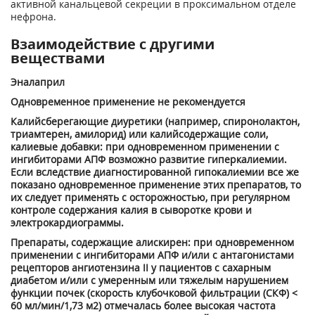
активной канальцевой секреции в проксимальном отделе
нефрона.
Взаимодействие с другими
веществами
Эналаприл
Одновременное применение не рекомендуется
Калийсберегающие диуретики (например, спиронолактон,
триамтерен, амилорид) или калийсодержащие соли,
калиевые добавки: при одновременном применении с
ингибиторами АПФ возможно развитие гиперкалиемии.
Если вследствие диагностированной гипокалиемии все же
показано одновременное применение этих препаратов, то
их следует применять с осторожностью, при регулярном
контроле содержания калия в сыворотке крови и
электрокардиограммы.
Препараты, содержащие алискирен: при одновременном
применении с ингибиторами АПФ и/или с антагонистами
рецепторов ангиотензина II у пациентов с сахарным
диабетом и/или с умеренным или тяжелым нарушением
функции почек (скорость клубочковой фильтрации (СКФ) <
60 мл/мин/1,73 м
2
) отмечалась более высокая частота