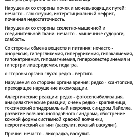
Нарушения со стороны почек и мочевыводящих путей:
нечасто - глюкозурия, интерстициальный нефрит,
почечная недостаточность.
Нарушения со стороны скелетно-мышечной и
соединительной ткани: нечасто - мышечные судороги,
слабость.
Со стороны обмена веществ и питания: нечасто -
анорексия, гипергликемия, гиперурикемия, гипокалиемия,
гипонатриемия, гипомагниемия, гиперхолестеринемия и
гипертриглицеридемия, подагра.
о стороны органа слуха: редко - вертиго.
Нарушения со стороны органа зрения: редко - ксантопсия,
преходящее нарушение аккомодации.
Аллергические реакции: редко - фотосенсибилизация,
анафилактические реакции; очень редко - крапивница,
токсический эпидермальный некролиз, синдром Лайелла,
развитие волчаночноподобного синдрома, обострение
кожной формы системной красной волчанки,
некротический ангиит (васкулит, кожный васкулит).
Прочие: нечасто - лихорадка, васкулит.