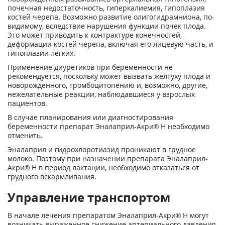
почечная недостаточность, гиперкалиемия, гипоплазия
костей черепа. Возможно развитие олигогидрамниона, по-
видимому, вследствие нарушения функции почек плода.
Это может приводить к контрактуре конечностей,
деформации костей черепа, включая его лицевую часть, и
гипоплазии легких.
Применение диуретиков при беременности не
рекомендуется, поскольку может вызвать желтуху плода и
новорожденного, тромбоцитопению и, возможно, другие,
нежелательные реакции, наблюдавшиеся у взрослых
пациентов.
В случае планирования или диагностирования
беременности препарат Эналаприл-Акри® Н необходимо
отменить.
Эналаприл и гидрохлоротиазид проникают в грудное
молоко. Поэтому при назначении препарата Эналаприл-
Акри® Н в период лактации, необходимо отказаться от
грудного вскармливания.
Управление транспортом
В начале лечения препаратом Эналаприл-Акри® Н могут
возникать выраженное снижение артериального давления,