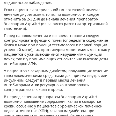
медицинское наблюдение.
Если пациент с артериальной гипертензией получал
лечение диуретиками, то их, по возможности, следует
отменить за 2-3 дня до начала лечения препаратом
Эналаприл-Акри® Н (из-за риска развития артериальной
гипотензии).
Перед началом лечения и во время терапии следует
контролировать функцию почек (определять содержание
белка в моче при помощи тест-полосок в первой порции
утренней мочи), т.к. протеинурия может иметь место как у
пациентов с уже имеющимися нарушениями функции
почек, так и у принимающих относительно высокие дозы
ингибиторов АПФ.
У пациентов с сахарным диабетом, получающих лечение
гипогликемическими средствами для приема внутрь или
инсулином, следует в первый месяц лечения
ингибиторами АПФ регулярно контролировать
концентрацию глюкозы в крови.
В период лечения препаратом Эналаприл-Акри® Н
возможно повышение содержания калия в сыворотке
крови, особенно у пациентов с хронической почечной
недостаточностью (ХПН), сахарным диабетом, при
одновременном применении калийсберегающих