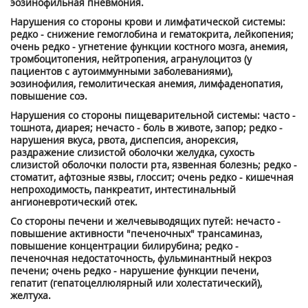
эозинофильная пневмония.
Нарушения со стороны крови и лимфатической системы:
редко - снижение гемоглобина и гематокрита, лейкопения;
очень редко - угнетение функции костного мозга, анемия,
тромбоцитопения, нейтропения, агранулоцитоз (у
пациентов с аутоиммунными заболеваниями),
эозинофилия, гемолитическая анемия, лимфаденопатия,
повышение соэ.
Нарушения со стороны пищеварительной системы: часто -
тошнота, диарея; нечасто - боль в животе, запор; редко -
нарушения вкуса, рвота, диспепсия, анорексия,
раздражение слизистой оболочки желудка, сухость
слизистой оболочки полости рта, язвенная болезнь; редко -
стоматит, афтозные язвы, глоссит; очень редко - кишечная
непроходимость, панкреатит, интестинальный
ангионевротический отек.
Со стороны печени и желчевыводящих путей: нечасто -
повышение активности "печеночных" трансаминаз,
повышение концентрации билирубина; редко -
печеночная недостаточность, фульминантный некроз
печени; очень редко - нарушение функции печени,
гепатит (гепатоцеллюлярный или холестатический),
желтуха.