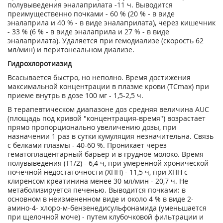
полувыведения эналаприлата -11 ч. Выводится
преимущественно почками - 60 % (20 % - в виде
эналаприла и 40 % - в виде эналаприлата), через кишечник
- 33 % (6 % - в виде эналаприла и 27 % - в виде
эналаприлата). Удаляется при гемодиализе (скорость 62
мл/мин) и перитонеальном диализе.
Гидрохлоротиазид
Всасывается быстро, но неполно. Время достижения
максимальной концентрации в плазме крови (ТС
m
ах
) при
приеме внутрь в дозе 100 мг - 1,5-2,5 ч.
В терапевтическом диапазоне доз средняя величина AUC
(площадь под кривой "концентрация-время") возрастает
прямо пропорционально увеличению дозы, при
назначении 1 раз в сутки кумуляция незначительна. Связь
с белками плазмы - 40-60 %. Проникает через
гематоплацентарный барьер и в грудное молоко. Время
полувыведения (Т
1/2
) - 6,4 ч, при умеренной хронической
почечной недостаточности (ХПН) - 11,5 ч, при ХПН с
клиренсом креатинина менее 30 мл/мин - 20,7 ч. Не
метаболизируется печенью. Выводится почками: в
основном в неизмененном виде и около 4 % в виде 2-
амино-4- хлоро-м-бензенедисульфонамида (уменьшается
при щелочной моче) - путем клубочковой фильтрации и