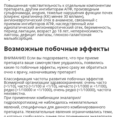
Повышенная чувствительность к отдельным компонентам
препарата, другим ингибиторам АПФ, производным
сульфонамида, анурия, тяжелые нарушения функции почек
(клиренс креатинина (КК) менее 30 мл/мин),
ангионевротический отек в анамнезе, связанный с
приемом ингибиторов АПФ, наследственный или
идиопатический ангионевротический отек, беременность,
период лактации, возраст до 18 лет, непереносимость
лактозы, дефицит лактазы, глюкозо-галактозная
мальабсорбция.
Возможные побочные эффекты
ВНИМАНИЕ! Если вы подозреваете, что при приеме
препарата ваше самочувствие ухудшилось, появились
какие-то побочные эффекты, нужно сразу же обратиться
очно к врачу, назначившему препарат!
Классификация частоты развития побочных эффектов
Всемирной организации здравоохранения: очень часто
(>1/10), часто (>1/100 и <1/10), нечасто (>1/1000 и <1/100),
редко (>1/10000 и <1/1000), очень редко (<1/10000), частота
неизвестна.
При применении комбинации эналаприл/
гидрохлоротиазид не наблюдалось нежелательных
явлений, специфичных для данного комбинированного
препарата. Нежелательные явления ограничивались теми,
о которых сообщалось ранее при применении эналаприла