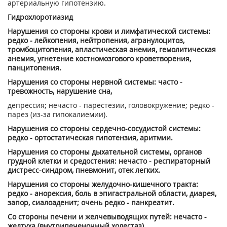
артериальную гипотензию.
Гидрохлоротиазид
Нарушения со стороны крови и лимфатической системы:
редко - лейкопения, нейтропения, агранулоцитоз,
тромбоцитопения, апластическая анемия, гемолитическая
анемия, угнетение костномозгового кроветворения,
панцитопения.
Нарушения со стороны нервной системы: часто -
тревожность, нарушение сна,
депрессия; нечасто - парестезии, головокружение; редко -
парез (из-за гипокалиемии).
Нарушения со стороны сердечно-сосудистой системы:
редко - ортостатическая гипотензия, аритмии.
Нарушения со стороны дыхательной системы, органов
грудной клетки и средостения: нечасто - респираторный
дистресс-синдром, пневмонит, отек легких.
Нарушения со стороны желудочно-кишечного тракта:
редко - анорексия, боль в эпигастральной области, диарея,
запор, сиалоаденит; очень редко - панкреатит.
Со стороны печени и желчевыводящих путей: нечасто -
желтуха (внутрипеченочный холестаз).