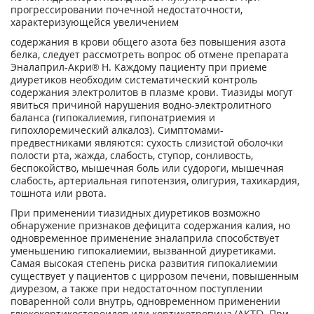
прогрессировании почечной недостаточности,
характеризующейся увеличением
содержания в крови общего азота без повышения азота
белка, следует рассмотреть вопрос об отмене препарата
Эналаприл-Акри® Н. Каждому пациенту при приеме
диуретиков необходим систематический контроль
содержания электролитов в плазме крови. Тиазиды могут
явиться причиной нарушения водно-электролитного
баланса (гипокалиемия, гипонатриемия и
гипохлоремический алкалоз). Симптомами-
предвестниками являются: сухость слизистой оболочки
полости рта, жажда, слабость, ступор, сонливость,
беспокойство, мышечная боль или судороги, мышечная
слабость, артериальная гипотензия, олигурия, тахикардия,
тошнота или рвота.
При применении тиазидных диуретиков возможно
обнаружение признаков дефицита содержания калия, но
одновременное применение эналаприла способствует
уменьшению гипокалиемии, вызванной диуретиками.
Самая высокая степень риска развития гипокалиемии
существует у пациентов с циррозом печени, повышенным
диурезом, а также при недостаточном поступлении
поваренной соли внутрь, одновременном применении
глюкокортикостероидов или кортикотропина (АКТГ). При