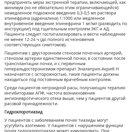
предпринять меры экстренной терапии, включающей, как
минимум (но не обязательно этим ограничивающейся):
немедленное подкожное введение 0,3-0,5 мл раствора
эпинефрина (адреналина) 1:1000 или медленное
внутривенное введение эпинефрина 1 мг/мл (разводить по
инструкции!) под тщательным контролем ЭКГ и АД.
Пациента следует госпитализировать и вести наблюдение
не менее 12-24 ч (до полного исчезновения
соответствующих симптомов).
Пациентам с двусторонним стенозом почечных артерий,
стенозом артерии единственной почки, в состоянии после
трансплантации почки, и с первичным
гиперальдостеронизмом препарат Эналаприл-Акри® Н
назначается с осторожностью, такие пациенты должны
находиться под постоянным врачебным контролем.
Среди пациентов негроидной расы, получающих терапию
ингибиторами АПФ, частота возникновения
ангионевротического отека выше, чем у пациентов другой
расовой принадлежности.
Гидрохлоротиазид
У пациентов с заболеванием почек тиазиды могут
усугубить азотемию. У пациентов с нарушением функции
почек гидрохлоротиазид может кумулировать. При