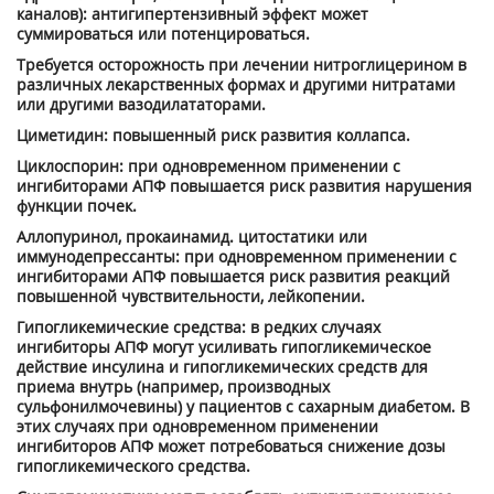
каналов): антигипертензивный эффект может
суммироваться или потенцироваться.
Требуется осторожность при лечении нитроглицерином в
различных лекарственных формах и другими нитратами
или другими вазодилататорами.
Циметидин: повышенный риск развития коллапса.
Циклоспорин: при одновременном применении с
ингибиторами АПФ повышается риск развития нарушения
функции почек.
Аллопуринол, прокаинамид. цитостатики или
иммунодепрессанты: при одновременном применении с
ингибиторами АПФ повышается риск развития реакций
повышенной чувствительности, лейкопении.
Гипогликемические средства: в редких случаях
ингибиторы АПФ могут усиливать гипогликемическое
действие инсулина и гипогликемических средств для
приема внутрь (например, производных
сульфонилмочевины) у пациентов с сахарным диабетом. В
этих случаях при одновременном применении
ингибиторов АПФ может потребоваться снижение дозы
гипогликемического средства.