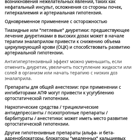
возникновения нежелательных явлений, таких как
нефатальный инсульт, осложнения со стороны почек,
гиперкалиемия и артериальная гипотензия.
Одновременное применение с осторожностью
Тиазидные или "петлевые" диуретики: предшествующее
лечение диуретиками в высоких дозах может в начале
терапии эналаприлом привести к снижению объема
циркулирующей крови (ОЦК) и способствовать развитию
артериальной гипотензии.
Антигипертензивный эффект можно уменьшить, если
отменить диуретик, увеличить поступление жидкости или
солей в организм или начать терапию с низких доз
эналаприла.
Препараты для общей анестезии: при применении с
ингибиторами АПФ могут привести к усугублению
ортостатической гипотензии.
Наркотические средства / трициклические
антидепрессанты / психотропные препараты /
барбитураты / анестетики: может иметь место развитие
ортостатической гипотензии.
Другие гипотензивные препараты (альфа- и бета-
адреноблокаторы, блокаторы "медленных" кальциевых