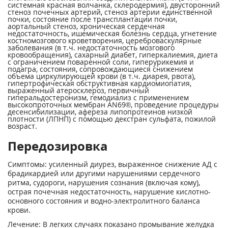
системная красная волчанка, склеродермия), двусторонний
стеноз почечных артерий, стеноз артерии единственной
почки, состояние после трансплантации почки,
аортальный стеноз, хроническая сердечная
недостаточность, ишемическая болезнь сердца, угнетение
костномозгового кроветворения, цереброваскулярные
заболевания (в т.ч. недостаточность мозгового
кровообращения), сахарный диабет, гиперкалиемия, диета
с ограничением поваренной соли, гиперурикемия и
подагра, состояния, сопровождающиеся снижением
объема циркулирующей крови (в т.ч. диарея, рвота),
гипертрофическая обструктивная кардиомиопатия,
выраженный атеросклероз, первичный
гиперальдостеронизм, гемодиализ с применением
высокопроточных мембран AN69®, проведение процедуры
десенсибилизации, афереза липопротеинов низкой
плотности (ЛПНП) с помощью декстран сульфата, пожилой
возраст.
Передозировка
Симптомы: усиленный диурез, выраженное снижение АД с
брадикардией или другими нарушениями сердечного
ритма, судороги, нарушения сознания (включая кому),
острая почечная недостаточность, нарушение кислотно-
основного состояния и водно-электролитного баланса
крови.
Лечение: В легких случаях показано промывание желудка