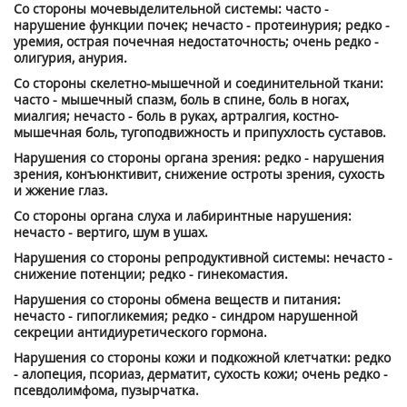
Со стороны мочевыделительной системы: часто -
нарушение функции почек; нечасто - протеинурия; редко -
уремия, острая почечная недостаточность; очень редко -
олигурия, анурия.
Со стороны скелетно-мышечной и соединительной ткани:
часто - мышечный спазм, боль в спине, боль в ногах,
миалгия; нечасто - боль в руках, артралгия, костно-
мышечная боль, тугоподвижность и припухлость суставов.
Нарушения со стороны органа зрения: редко - нарушения
зрения, конъюнктивит, снижение остроты зрения, сухость
и жжение глаз.
Со стороны органа слуха и лабиринтные нарушения:
нечасто - вертиго, шум в ушах.
Нарушения со стороны репродуктивной системы: нечасто -
снижение потенции; редко - гинекомастия.
Нарушения со стороны обмена веществ и питания:
нечасто - гипогликемия; редко - синдром нарушенной
секреции антидиуретического гормона.
Нарушения со стороны кожи и подкожной клетчатки: редко
- алопеция, псориаз, дерматит, сухость кожи; очень редко -
псевдолимфома, пузырчатка.