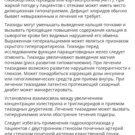
жаркой погоде у пациентов с отеками может иметь место
дилюционная гипонатриемия. Дефицит хлоридов обычно
бывает невыраженным и лечения не требует.
Тиазиды могут уменьшать выведение кальция почками и
вызывать преходящее повышение содержания кальция в
сыворотке крови без видимых нарушений его обмена.
Выраженная гиперкальциемия может являться признаком
скрытого гиперпаратиреоза. Тиазиды перед
исследованием функции паращитовидных желез следует
отменить. Тиазиды увеличивают выведение магния
почками (риск развития гипомагниемии). При лечении
тиазидами возможно развитие нарушения толерантности к
глюкозе. Может понадобиться коррекция дозы инсулина
или гипогликемических средств для приема внутрь. При
лечении тиазидами латентно протекающий сахарный
диабет может манифестировать.
Установлена взаимосвязь между увеличением
концентрации холестерина и триглицеридов и приемом
тиазидных диуретиков. Лечение тиазидами может вызвать
гиперурикемию и/или обострение течения подагры.
Следует избегать применения гидрохлоротиазида у
пациентов с двусторонним стенозом почечных артерий
или стенозом почечной артерии единственной почки.