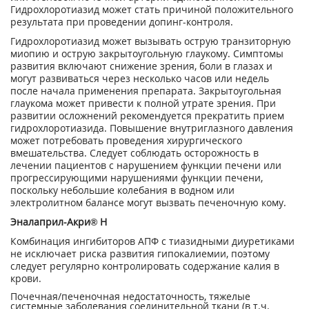
Гидрохлоротиазид может стать причиной положительного
результата при проведении допинг-контроля.
Гидрохлоротиазид может вызывать острую транзиторную
миопию и острую закрытоугольную глаукому. Симптомы
развития включают снижение зрения, боли в глазах и
могут развиваться через несколько часов или недель
после начала применения препарата. Закрытоугольная
глаукома может привести к полной утрате зрения. При
развитии осложнений рекомендуется прекратить прием
гидрохлоротиазида. Повышение внутриглазного давления
может потребовать проведения хирургического
вмешательства. Следует соблюдать осторожность в
лечении пациентов с нарушением функции печени или
прогрессирующими нарушениями функции печени,
поскольку небольшие колебания в водном или
электролитном балансе могут вызвать печеночную кому.
Эналаприл-Акри® Н
Комбинация ингибиторов АПФ с тиазидными диуретиками
не исключает риска развития гипокалиемии, поэтому
следует регулярно контролировать содержание калия в
крови.
Почечная/печеночная недостаточность, тяжелые
системные заболевания соединительной ткани (в т.ч.