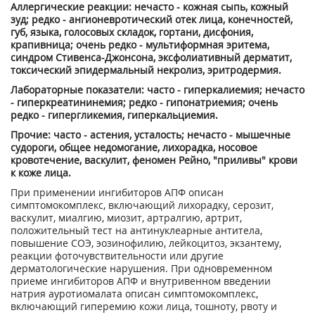
Аллергические реакции: нечасто - кожная сыпь, кожный
зуд; редко - ангионевротический отек лица, конечностей,
губ, языка, голосовых складок, гортани, дисфония,
крапивница; очень редко - мультиформная эритема,
синдром Стивенса-Джонсона, эксфолиативный дерматит,
токсический эпидермальный некролиз, эритродермия.
Лабораторные показатели: часто - гиперкалиемия; нечасто
- гиперкреатининемия; редко - гипонатриемия; очень
редко - гипергликемия, гиперкальциемия.
Прочие: часто - астения, усталость; нечасто - мышечные
судороги, общее недомогание, лихорадка, носовое
кровотечение, васкулит, феномен Рейно, "приливы" крови
к коже лица.
При применении ингибиторов АПФ описан
симптомокомплекс, включающий лихорадку, серозит,
васкулит, миалгию, миозит, артралгию, артрит,
положительный тест на антинуклеарные антитела,
повышение СОЭ, эозинофилию, лейкоцитоз, экзантему,
реакции фоточувствительности или другие
дерматологические нарушения. При одновременном
приеме ингибиторов АПФ и внутривенном введении
натрия ауротиомалата описан симптомокомплекс,
включающий гиперемию кожи лица, тошноту, рвоту и