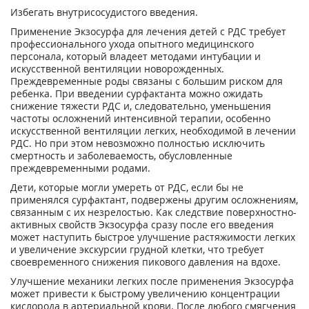
Избегать внутрисосудистого введения.
Применение Экзосурфа для лечения детей с РДС требует
профессионального ухода опытного медицинского
персонала, который владеет методами интубации и
искусственной вентиляции новорожденных.
Преждевременные роды связаны с большим риском для
ребенка. При введении сурфактанта можно ожидать
снижение тяжести РДС и, следовательно, уменьшения
частоты осложнений интенсивной терапии, особенно
искусственной вентиляции легких, необходимой в лечении
РДС. Но при этом невозможно полностью исключить
смертность и заболеваемость, обусловленные
преждевременными родами.
Дети, которые могли умереть от РДС, если бы не
применялся сурфактант, подвержены другим осложнениям,
связанным с их незрелостью. Как следствие поверхностно-
активных свойств Экзосурфа сразу после его введения
может наступить быстрое улучшение растяжимости легких
и увеличение экскурсии грудной клетки, что требует
своевременного снижения пикового давления на вдохе.
Улучшение механики легких после применения Экзосурфа
может привести к быстрому увеличению концентрации
кислорода в артериальной крови. После любого смягчения