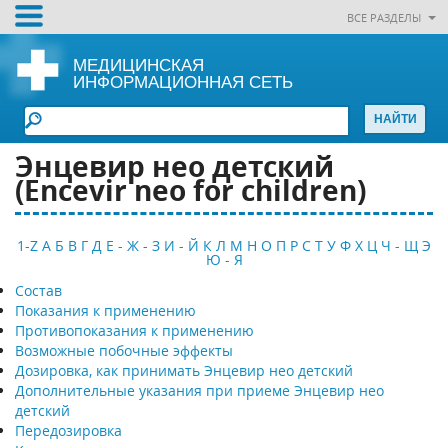
ВСЕ РАЗДЕЛЫ
МЕДИЦИНСКАЯ
ИНФОРМАЦИОННАЯ СЕТЬ
Энцевир нео детский
(Еncevir neo for children)
1-Z
А
Б
В
Г
Д
Е - Ж - З
И - Й
К
Л
М
Н
О
П
Р
С
Т
У
Ф
Х
Ц
Ч - Щ
Э
Ю - Я
Состав
Показания к применению
Противопоказания к применению
Возможные побочные эффекты
Дозировка, как принимать Энцевир нео детский
Дополнительные указания при приеме Энцевир нео
детский
Передозировка