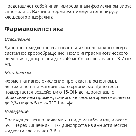
Представляет собой инактивированный формалином вирус
энцефалита. Вакцина формирует иммунитет к вирусу
клещевого энцефалита.
Фармакокинетика
Всасывание
Динопрост медленно всасывается из околоплодных вод в
системное кровообращение. После интраамниотического
введения однократной дозы 40 мг Cmax составляет - 3-7 нг/
мл.
Метаболизм
Ферментативное окисление протекает, в основном, в
легких и печени материнского организма. Динопрост
подвергается воздействию 15-ОН- дегидрогеназы с
образованием промежуточного кетона, который окисляется
до 2,3- нидор-6-кето-ПГЕ 1 альфа.
Выведение
Преимущественно почками - в виде метаболитов, и около
5% - через кишечник. T1/2 динопроста из амниотической
жидкости составляет 3-6 ч.