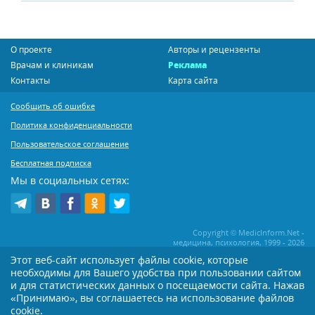
О проекте
Авторы и рецензенты
Врачам и клиникам
Реклама
Контакты
Карта сайта
Сообщить об ошибке
Политика конфиденциальности
Пользовательское соглашение
Бесплатная подписка
Мы в социальных сетях:
Copyright © MedicInform.Net -
медицина, психология, 1999 - 2026
Этот веб-сайт использует файлы cookie, которые
необходимы для Вашего удобства при пользовании сайтом
Копирование или иное распространение статей нашего сайта строго
воспрещается. Копирование раздела "Новости" допускается при наличии
и для статистических данных о посещаемости сайта. Нажав
активной открытой для поисковиков ссылки на MedicInform.Net
«Принимаю», вы соглашаетесь на использование файлов
Материалы на сайте представлены в справочных целях. Редакция не всегда
cookie.