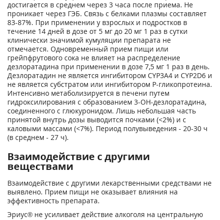
достигается в среднем через 3 часа после приема. Не
проникает через ГЭБ. Связь с белками плазмы составляет
83-87%. При применении у взрослых и подростков в
течение 14 дней в дозе от 5 мг до 20 мг 1 раз в сутки
клинически значимой кумуляции препарата не
отмечается. Одновременный прием пищи или
грейпфрутового сока не влияет на распределение
дезлоратадина при применении в дозе 7,5 мг 1 раз в день.
Дезлоратадин не является ингибитором CYP3A4 и CYP2D6 и
не является субстратом или ингибитором Р-гликопротеина.
Интенсивно метаболизируется в печени путем
гидроксилирования с образованием 3-ОН-дезлоратадина,
соединенного с глюкуронидом. Лишь небольшая часть
принятой внутрь дозы выводится почками (<2%) и с
каловыми массами (<7%). Период полувыведения - 20-30 ч
(в среднем - 27 ч).
Взаимодействие с другими
веществами
Взаимодействие с другими лекарственными средствами не
выявлено. Прием пищи не оказывает влияния на
эффективность препарата.
Эриус® не усиливает действие алкоголя на центральную