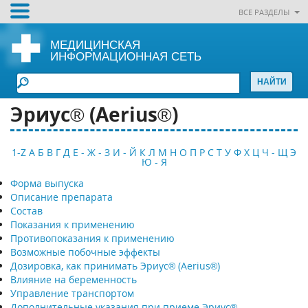
ВСЕ РАЗДЕЛЫ
МЕДИЦИНСКАЯ
ИНФОРМАЦИОННАЯ СЕТЬ
Эриус® (Aerius®)
1-Z
А
Б
В
Г
Д
Е - Ж - З
И - Й
К
Л
М
Н
О
П
Р
С
Т
У
Ф
Х
Ц
Ч - Щ
Э
Ю - Я
Форма выпуска
Описание препарата
Состав
Показания к применению
Противопоказания к применению
Возможные побочные эффекты
Дозировка, как принимать Эриус® (Aerius®)
Влияние на беременность
Управление транспортом
Дополнительные указания при приеме Эриус®