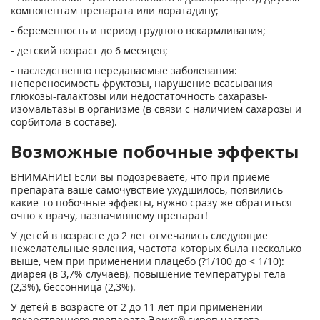
компонентам препарата или лоратадину;
- беременность и период грудного вскармливания;
- детский возраст до 6 месяцев;
- наследственно передаваемые заболевания:
непереносимость фруктозы, нарушение всасывания
глюкозы-галактозы или недостаточность сахаразы-
изомальтазы в организме (в связи с наличием сахарозы и
сорбитола в составе).
Возможные побочные эффекты
ВНИМАНИЕ! Если вы подозреваете, что при приеме
препарата ваше самочувствие ухудшилось, появились
какие-то побочные эффекты, нужно сразу же обратиться
очно к врачу, назначившему препарат!
У детей в возрасте до 2 лет отмечались следующие
нежелательные явления, частота которых была несколько
выше, чем при применении плацебо (?1/100 до < 1/10):
диарея (в 3,7% случаев), повышение температуры тела
(2,3%), бессонница (2,3%).
У детей в возрасте от 2 до 11 лет при применении
лекарственного препарата Эриус® сироп частота