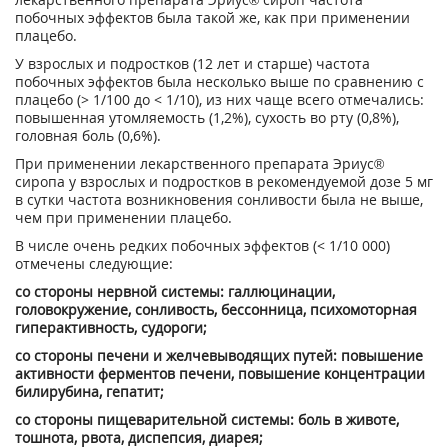
побочных эффектов была такой же, как при применении
плацебо.
У взрослых и подростков (12 лет и старше) частота
побочных эффектов была несколько выше по сравнению с
плацебо (> 1/100 до < 1/10), из них чаще всего отмечались:
повышенная утомляемость (1,2%), сухость во рту (0,8%),
головная боль (0,6%).
При применении лекарственного препарата Эриус
®
сиропа у взрослых и подростков в рекомендуемой дозе 5 мг
в сутки частота возникновения сонливости была не выше,
чем при применении плацебо.
В числе очень редких побочных эффектов (< 1/10 000)
отмечены следующие:
со стороны нервной системы: галлюцинации,
головокружение, сонливость, бессонница, психомоторная
гиперактивность, судороги;
со стороны печени и желчевыводящих путей: повышение
активности ферментов печени, повышение концентрации
билирубина, гепатит;
со стороны пищеварительной системы: боль в животе,
тошнота, рвота, диспепсия, диарея;