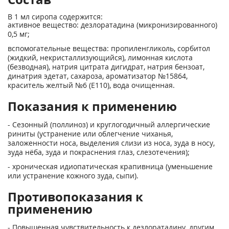
В 1 мл сиропа содержится:
активное вещество: дезлоратадина (микронизированного)
0,5 мг;
вспомогательные вещества: пропиленгликоль, сорбитол
(жидкий, некристаллизующийся), лимонная кислота
(безводная), натрия цитрата дигидрат, натрия бензоат,
динатрия эдетат, сахароза, ароматизатор №15864,
краситель желтый №6 (Е110), вода очищенная.
Показания к применению
- Cезонный (поллиноз) и круглогодичный аллергические
риниты (устранение или облегчение чиханья,
заложенности носа, выделения слизи из носа, зуда в носу,
зуда нёба, зуда и покраснения глаз, слезотечения);
- хроническая идиопатическая крапивница (уменьшение
или устранение кожного зуда, сыпи).
Противопоказания к
применению
- Повышенная чувствительность к дезлоратадину, другим