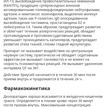
ИЛ-13, высвобождение провоспалительных хемокинов
(RANTES), продукцию супероксидных анионов
активированными полиморфноядерными нейтрофилами,
адгезию и хемотаксис эозинофилов, выделение молекул
адгезии, таких как Р-селектин, IgE-опосредованное
высвобождение гистамина, простагландина D
2
и
лейкотриена С
4
. Таким образом, предупреждает развитие
и облегчает течение аллергических реакций, обладает
противозудным и противоэкссудативным действием,
уменьшает проницаемость капилляров, предупреждает
развитие отека тканей, спазма гладкой мускулатуры.
Препарат не оказывает воздействия на центральную
нервную систему, практически не обладает седативным
эффектом (не вызывает сонливости) и не влияет на
скорость психомоторных реакций. Не вызывает удлинения
интервала QT на ЭКГ.
Действие Эриуса® начинается в течение 30 мин после
приема внутрь и продолжается в течение 24 ч.
Фармакокинетика
Дезлоратадин хорошо всасывается в желудочно-кишечном
тракте. Определяется в плазме крови через 30 минут
после приема внутрь. Максимальная концентрация