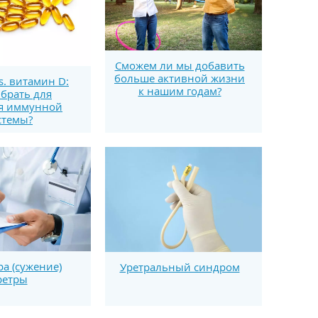
Сможем ли мы добавить
больше активной жизни
s. витамин D:
к нашим годам?
брать для
я иммунной
стемы?
ра (сужение)
Уретральный синдром
ретры