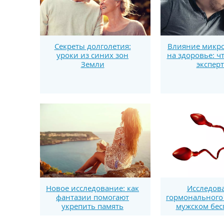
Секреты долголетия:
Влияние микро
уроки из синих зон
на здоровье: ч
Земли
экспер
Новое исследование: как
Исследов
фантазии помогают
гормонального
укрепить память
мужском бес