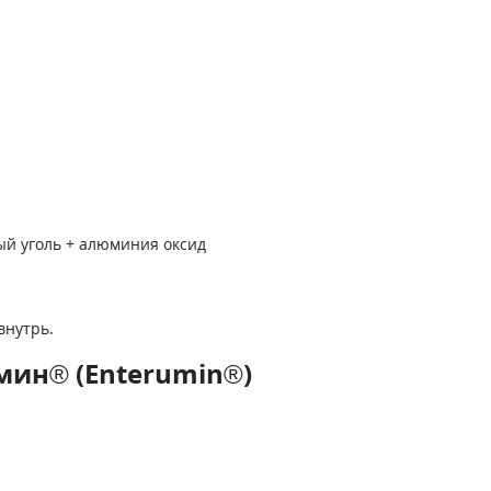
й уголь + алюминия оксид
внутрь.
мин® (Enterumin®)