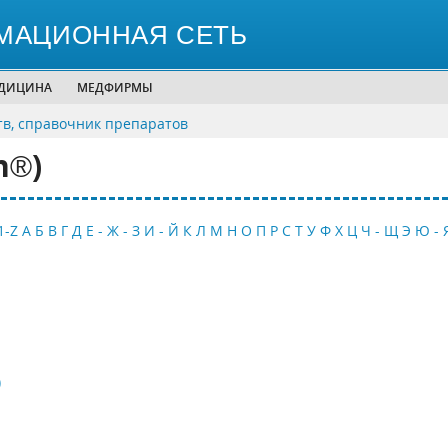
МАЦИОННАЯ СЕТЬ
ЕДИЦИНА
МЕДФИРМЫ
тв, справочник препаратов
n®)
1-Z
А
Б
В
Г
Д
Е - Ж - З
И - Й
К
Л
М
Н
О
П
Р
С
Т
У
Ф
Х
Ц
Ч - Щ
Э
Ю - 
)