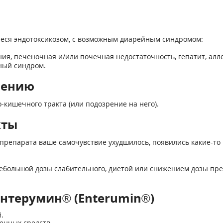
еся эндотоксикозом, с возможным диарейным синдромом:
ия, печеночная и/или почечная недостаточность, гепатит, ал
ный синдром.
нению
-кишечного тракта (или подозрение на него).
кты
препарата ваше самочувствие ухудшилось, появились какие-то 
большой дозы слабительного, диетой или снижением дозы пре
нтерумин® (Enterumin®)
.
венных средств.