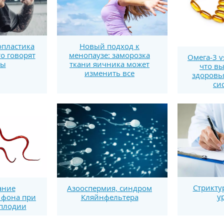
пластика
Новый подход к
то говорят
менопаузе: заморозка
Омега-3 v
ты
ткани яичника может
что вы
изменить все
здоровь
си
Стрикту
ание
Азооспермия, синдром
у
 фона при
Кляйнфельтера
плодии