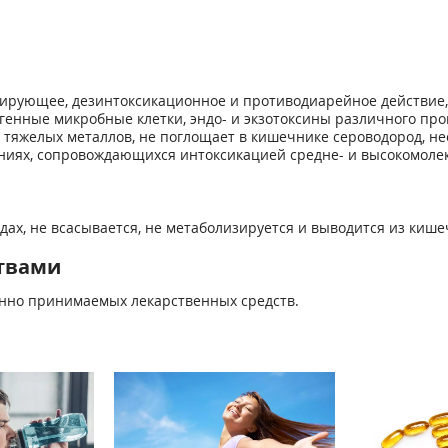
ирующее, дезинтоксикационное и противодиарейное действие,
генные микробные клетки, эндо- и экзотоксины различного пр
ю тяжелых металлов, не поглощает в кишечнике сероводород, 
аниях, сопровождающихся интоксикацией средне- и высокомол
едах, не всасывается, не метаболизируется и выводится из кише
твами
нно принимаемых лекарственных средств.