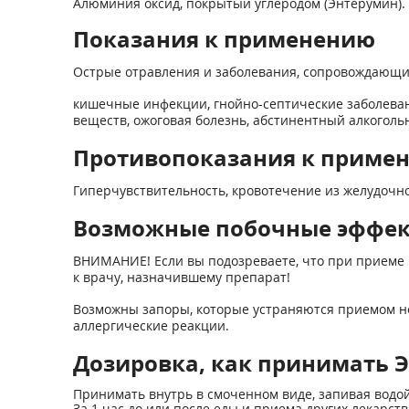
Алюминия оксид, покрытый углеродом (Энтерумин).
Показания к применению
Острые отравления и заболевания, сопровождающи
кишечные инфекции, гнойно-септические заболеван
веществ, ожоговая болезнь, абстинентный алкоголь
Противопоказания к приме
Гиперчувствительность, кровотечение из желудочно
Возможные побочные эффе
ВНИМАНИЕ! Если вы подозреваете, что при приеме 
к врачу, назначившему препарат!
Возможны запоры, которые устраняются приемом не
аллергические реакции.
Дозировка, как принимать Э
Принимать внутрь в смоченном виде, запивая водой
За 1 час до или после еды и приема других лекарст