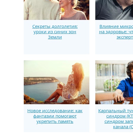
Секреты долголетия:
Влияние микро
уроки из синих зон
на здоровье: ч
Земли
экспер
Новое исследование: как
Карпальный т
фантазии помогают
синдром (КТ
укрепить память
синдром зап
канала (