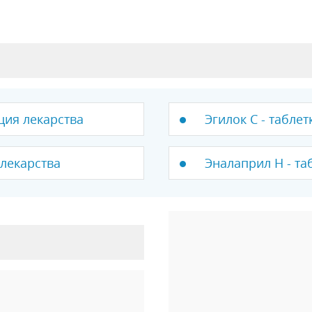
ция лекарства
Эгилок С - таблет
 лекарства
Эналаприл Н - та