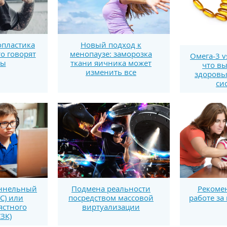
пластика
Новый подход к
то говорят
менопаузе: заморозка
Омега-3 v
ты
ткани яичника может
что вы
изменить все
здоровь
си
уннельный
Рекоме
Подмена реальности
С) или
работе за
посредством массовой
ястного
виртуализации
СЗК)