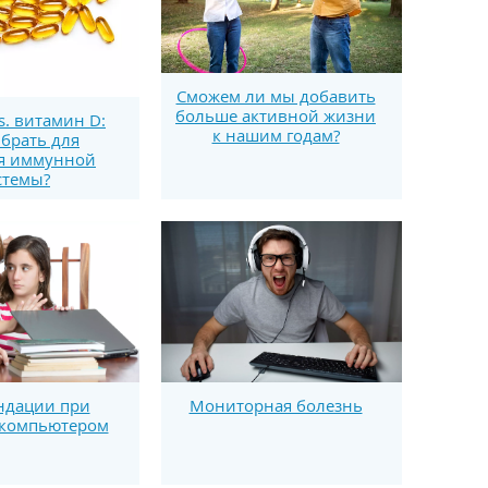
Сможем ли мы добавить
больше активной жизни
s. витамин D:
к нашим годам?
брать для
я иммунной
стемы?
ндации при
Мониторная болезнь
 компьютером