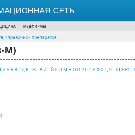
МАЦИОННАЯ СЕТЬ
ЕДИЦИНА
МЕДФИРМЫ
тв, справочник препаратов
s-M)
1-Z
А
Б
В
Г
Д
Е - Ж - З
И - Й
К
Л
М
Н
О
П
Р
С
Т
У
Ф
Х
Ц
Ч - Щ
Э
Ю - 
)