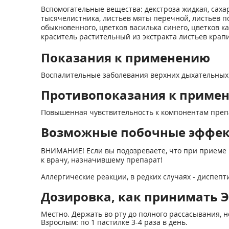
Вспомогательные вещества: декстроза жидкая, сахар
тысячелистника, листьев мяты перечной, листьев 
обыкновенного, цветков василька синего, цветков к
краситель растительный из экстракта листьев крап
Показания к применению
Воспалительные заболевания верхних дыхательных пу
Противопоказания к приме
Повышенная чувствительность к компонентам препар
Возможные побочные эффе
ВНИМАНИЕ! Если вы подозреваете, что при приеме 
к врачу, назначившему препарат!
Аллергические реакции, в редких случаях - диспепт
Дозировка, как принимать Э
Местно. Держать во рту до полного рассасывания, 
Взрослым: по 1 пастилке 3-4 раза в день.