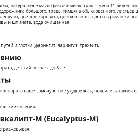
оза, натуральное масло (масляный экстракт смеси 11 видов ле
подорожника большого, травы тимьяна обыкновенного, листьев 
алендулы, цветков коровяка, цветков липы, цветков ромашки ап
ивы и шпината, вода очищенная.
тей и глотки (фарингит, ларингит, трахеит).
нению
ата, детский возраст до 8 лет.
кты
препарата ваше самочувствие ухудшилось, появились какие-то 
ические явления.
вкалипт-М (Eucalyptus-M)
не разжевывая.