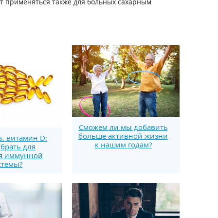
ет применяться также для больных сахарным
Сможем ли мы добавить
больше активной жизни
s. витамин D:
к нашим годам?
брать для
я иммунной
стемы?