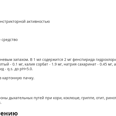
онстрикторной активностью
 средство
невым запахом. В 1 мл содержится 2 мг фенспирида гидрохлор
лтый - 0.1 мг, калия сорбат - 1.9 мг, натрия сахаринат - 0.45 мг
д - q.s. до pH=5.0.
в картонную пачку.
роны дыхательных путей при кори, коклюше, гриппе, отит, рин
.
нению