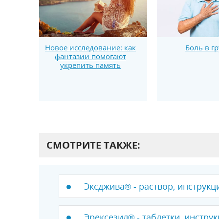
Новое исследование: как
Боль в г
фантазии помогают
укрепить память
СМОТРИТЕ ТАКЖЕ:
Эксджива® - раствор, инструкц
Эрексезил® - таблетки, инстру