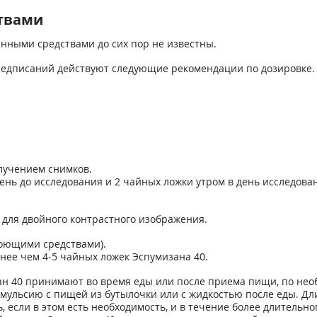
твами
нными средствами до сих пор не известны.
редписаний действуют следующие рекомендации по дозировке.
лучением снимков.
день до исследования и 2 чайных ложки утром в день исследова
 для двойного контрастного изображения.
моющими средствами).
енее чем 4-5 чайных ложек Эспумизана 40.
ан 40 принимают во время еды или после приема пищи, по необ
эмульсию с пищей из бутылочки или с жидкостью после еды. Дл
если в этом есть необходимость, и в течение более длительно