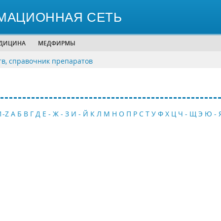
МАЦИОННАЯ СЕТЬ
ЕДИЦИНА
МЕДФИРМЫ
тв, справочник препаратов
1-Z
А
Б
В
Г
Д
Е - Ж - З
И - Й
К
Л
М
Н
О
П
Р
С
Т
У
Ф
Х
Ц
Ч - Щ
Э
Ю - 