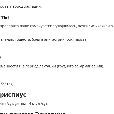
ность, период лактации.
кты
препарата ваше самочувствие ухудшилось, появились какие-то 
ения, тошнота, боли в эпигастрии, сонливость.
ю
енности и в период лактации (грудного вскармливания).
блеток).
Эриспиус
а/сут; детям - 4 мг/кг/сут.
ри приеме Эриспиус