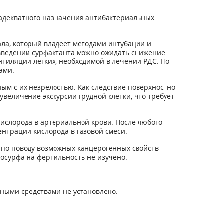
адекватного назначения антибактериальных
ла, который владеет методами интубации и
введении сурфактанта можно ожидать снижение
нтиляции легких, необходимой в лечении РДС. Но
ами.
ым с их незрелостью. Как следствие поверхностно-
увеличение экскурсии грудной клетки, что требует
ислорода в артериальной крови. После любого
нтрации кислорода в газовой смеси.
 по поводу возможных канцерогенных свойств
зосурфа на фертильность не изучено.
нными средствами не установлено.