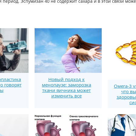
период. Эспумизан 40 не содержит сахара и в этой связи мож
пластика
Новый подход к
то говорят
менопаузе: заморозка
Омега-3 v
ты
ткани яичника может
что вы
изменить все
здоровь
си