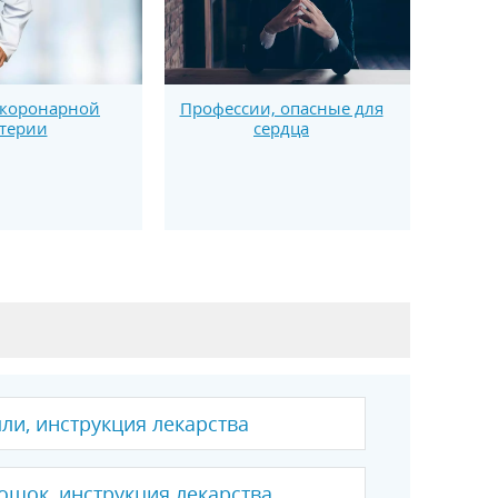
Профессии, опасные для
 коронарной
сердца
терии
ли, инструкция лекарства
ошок, инструкция лекарства