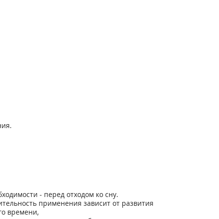
ния.
ходимости - перед отходом ко сну.
ительность применения зависит от развития
го времени,