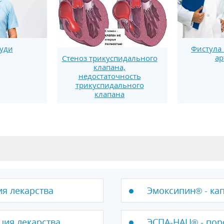
руди
Фистула
ар
Стеноз трикуспидального
клапана,
недостаточность
трикуспидального
клапана
ия лекарства
Эмоксипин® - кап
кция лекарства
ЭСПА-НАЦ® - пор