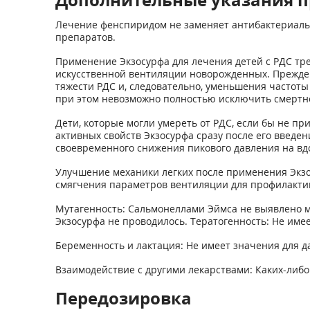
Лечение фенспиридом не заменяет антибактериаль
препаратов.
Применение Экзосурфа для лечения детей с РДС тр
искусственной вентиляции новорожденных. Прежде
тяжести РДС и, следовательно, уменьшения частоты
при этом невозможно полностью исключить смертн
Дети, которые могли умереть от РДС, если бы не п
активных свойств Экзосурфа сразу после его введен
своевременного снижения пикового давления на вд
Улучшение механики легких после применения Экзо
смягчения параметров вентиляции для профилактик
Мутагенность: Сальмонеллами Эймса не выявлено м
Экзосурфа не проводилось. Тератогенность: Не име
Беременность и лактация: Не имеет значения для д
Взаимодействие с другими лекарствами: Каких-либ
Передозировка