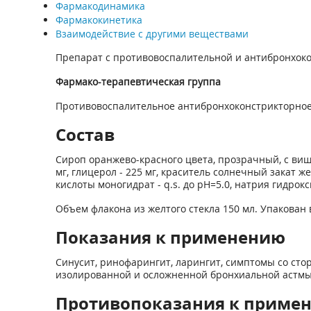
Фармакодинамика
Фармакокинетика
Взаимодействие с другими веществами
Препарат с противовоспалительной и антибронхок
Фармако-терапевтическая группа
Противовоспалительное антибронхоконстрикторное
Состав
Сироп оранжево-красного цвета, прозрачный, с виш
мг, глицерол - 225 мг, краситель солнечный закат же
кислоты моногидрат - q.s. до pH=5.0, натрия гидрокси
Объем флакона из желтого стекла 150 мл. Упакован 
Показания к применению
Синусит, ринофарингит, ларингит, симптомы со сто
изолированной и осложненной бронхиальной астмы
Противопоказания к приме