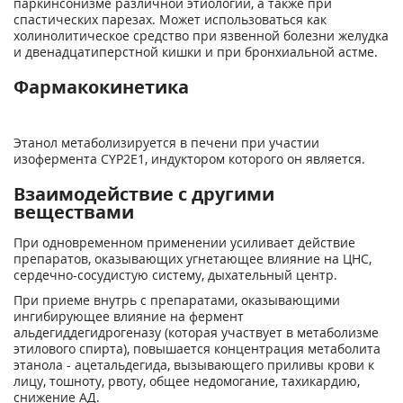
паркинсонизме различной этиологии, а также при
спастических парезах. Может использоваться как
холинолитическое средство при язвенной болезни желудка
и двенадцатиперстной кишки и при бронхиальной астме.
Фармакокинетика
Этанол метаболизируется в печени при участии
изофермента CYP2E1, индуктором которого он является.
Взаимодействие с другими
веществами
При одновременном применении усиливает действие
препаратов, оказывающих угнетающее влияние на ЦНС,
сердечно-сосудистую систему, дыхательный центр.
При приеме внутрь с препаратами, оказывающими
ингибирующее влияние на фермент
альдегиддегидрогеназу (которая участвует в метаболизме
этилового спирта), повышается концентрация метаболита
этанола - ацетальдегида, вызывающего приливы крови к
лицу, тошноту, рвоту, общее недомогание, тахикардию,
снижение АД.