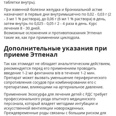
таблетки внутрь).
При язвенной болезни желудка и бронхиальной астме
назначают в первые дни внутримышечно по 0,02 - 0,03 г (2
- 3 мл 1 % раствора), до 0,06 г (6 мл 1 % раствора) в день,
затем внутрь по 0,025 - 0,05 г 2 - 4 раза в день. Курс
лечения 8 - 30 дней.
Возможные осложнения и противопоказания Этпенал
такие же, как при применении циклодола.
Дополнительные указания при
приеме Этпенал
Так как этомидат не обладает анальгетическим действием,
рекомендуется перед его применением проводить
введение 1-2 мл фентанила в/в в течение 1-2 мин.
Препарат может вызвать уменьшение периферического
сопротивления сосудов при комбинировании его с
препаратами, влияющими на артериальное давление.
Применение Экзосурфа для лечения детей с РДС требует
профессионального ухода опытного медицинского
персонала, который владеет методами интубации и
искусственной вентиляции новорожденных.
Преждевременные роды связаны с большим риском для