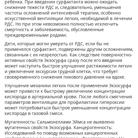
ребенка. При введении сурфактанта можно ожидать
снижение тяжести РДС и, следовательно, уменьшения
частоты осложнений интенсивной терапии, особенно
искусственной вентиляции легких, необходимой в лечении
РДС. Но при этом невозможно полностью исключить
смертность и заболеваемость, обусловленные
преждевременными родами.
Дети, которые могли умереть от РДС, если бы не
применялся сурфактант, подвержены другим осложнениям,
связанным с их незрелостью. Как следствие поверхностно-
активных свойств Экзосурфа сразу после его введения
может наступить быстрое улучшение растяжимости легких
и увеличение экскурсии грудной клетки, что требует
своевременного снижения пикового давления на вдохе.
Улучшение механики легких после применения Экзосурфа
может привести к быстрому увеличению концентрации
кислорода в артериальной крови. После любого смягчения
параметров вентиляции для профилактики гипероксии
может потребоваться быстрое уменьшение концентрации
кислорода в газовой смеси.
Мутагенность: Сальмонеллами Эймса не выявлено
мутагенных свойств Экзосурфа. Канцерогенность:
Исследований по поводу возможных канцерогенных