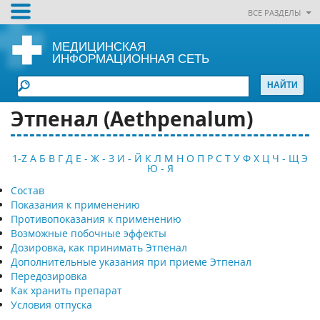
ВСЕ РАЗДЕЛЫ
МЕДИЦИНСКАЯ
ИНФОРМАЦИОННАЯ СЕТЬ
Этпенал (Аеthpenalum)
1-Z
А
Б
В
Г
Д
Е - Ж - З
И - Й
К
Л
М
Н
О
П
Р
С
Т
У
Ф
Х
Ц
Ч - Щ
Э
Ю - Я
Состав
Показания к применению
Противопоказания к применению
Возможные побочные эффекты
Дозировка, как принимать Этпенал
Дополнительные указания при приеме Этпенал
Передозировка
Как хранить препарат
Условия отпуска