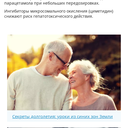
парацетамола при небольших передозировках.
Ингибиторы микросомального окисления (циметидин)
снижают риск гепатотоксического действия.
Секреты долголетия: уроки из синих зон Земли