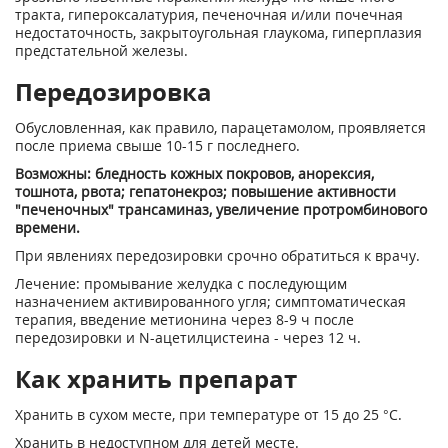
тракта, гипероксалатурия, печеночная и/или почечная
недостаточность, закрытоугольная глаукома, гиперплазия
предстательной железы.
Передозировка
Обусловленная, как правило, парацетамолом, проявляется
после приема свыше 10-15 г последнего.
Возможны: бледность кожных покровов, анорексия,
тошнота, рвота; гепатонекроз; повышение активности
"печеночных" трансаминаз, увеличение протромбинового
времени.
При явлениях передозировки срочно обратиться к врачу.
Лечение: промывание желудка с последующим
назначением активированного угля; симптоматическая
терапия, введение метионина через 8-9 ч после
передозировки и N-ацетилцистеина - через 12 ч.
Как хранить препарат
Хранить в сухом месте, при температуре от 15 до 25 °С.
Хранить в недоступном для детей месте.