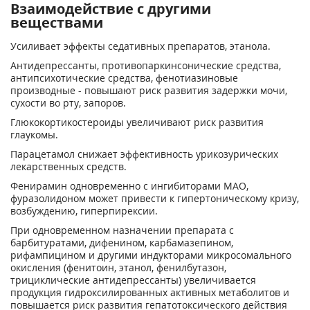
Взаимодействие с другими
веществами
Усиливает эффекты седативных препаратов, этанола.
Антидепрессанты, противопаркинсонические средства,
антипсихотические средства, фенотиазиновые
производные - повышают риск развития задержки мочи,
сухости во рту, запоров.
Глюкокортикостероиды увеличивают риск развития
глаукомы.
Парацетамол снижает эффективность урикозурических
лекарственных средств.
Фенирамин одновременно с ингибиторами МАО,
фуразолидоном может привести к гипертоническому кризу,
возбуждению, гиперпирексии.
При одновременном назначении препарата с
барбитуратами, дифенином, карбамазепином,
рифампицином и другими индукторами микросомального
окисления (фенитоин, этанол, фенилбутазон,
трициклические антидепрессанты) увеличивается
продукция гидроксилированных активных метаболитов и
повышается риск развития гепатотоксического действия