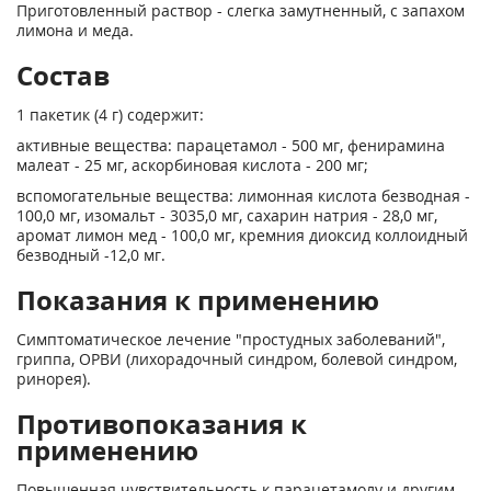
Приготовленный раствор - слегка замутненный, с запахом
лимона и меда.
Состав
1 пакетик (4 г) содержит:
активные вещества: парацетамол - 500 мг, фенирамина
малеат - 25 мг, аскорбиновая кислота - 200 мг;
вспомогательные вещества: лимонная кислота безводная -
100,0 мг, изомальт - 3035,0 мг, сахарин натрия - 28,0 мг,
аромат лимон мед - 100,0 мг, кремния диоксид коллоидный
безводный -12,0 мг.
Показания к применению
Симптоматическое лечение "простудных заболеваний",
гриппа, ОРВИ (лихорадочный синдром, болевой синдром,
ринорея).
Противопоказания к
применению
Повышенная чувствительность к парацетамолу и другим