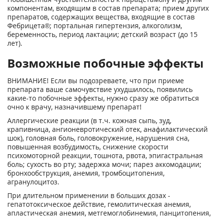
компонентам, входящим в состав препарата; прием других
препаратов, содержащих вещества, входящие в состав
Фебрицета®; портальная гипертензия, алкоголизм,
беременность, период лактации; детский возраст (до 15
лет).
Возможные побочные эффекты
ВНИМАНИЕ! Если вы подозреваете, что при приеме
препарата ваше самочувствие ухудшилось, появились
какие-то побочные эффекты, нужно сразу же обратиться
очно к врачу, назначившему препарат!
Аллергические реакции (в т.ч. кожная сыпь, зуд,
крапивница, ангионевротический отек, анафилактический
шок), головная боль, головокружение, нарушения сна,
повышенная возбудимость, снижение скорости
психомоторной реакции, тошнота, рвота, эпигастральная
боль; сухость во рту; задержка мочи; парез аккомодации;
бронхообструкция, анемия, тромбоцитопения,
агранулоцитоз.
При длительном применении в больших дозах -
гепатотоксическое действие, гемолитическая анемия,
апластическая анемия, метгемоглобинемия, панцитопения,