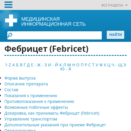
ВСЕ РАЗДЕЛЫ
МЕДИЦИНСКАЯ
ИНФОРМАЦИОННАЯ СЕТЬ
Фебрицет (Febricet)
1-Z
А
Б
В
Г
Д
Е - Ж - З
И - Й
К
Л
М
Н
О
П
Р
С
Т
У
Ф
Х
Ц
Ч - Щ
Э
Ю - Я
Форма выпуска
Описание препарата
Состав
Показания к применению
Противопоказания к применению
Возможные побочные эффекты
Дозировка, как принимать Фебрицет (Febricet)
Управление транспортом
Дополнительные указания при приеме Фебрицет
Передозировка