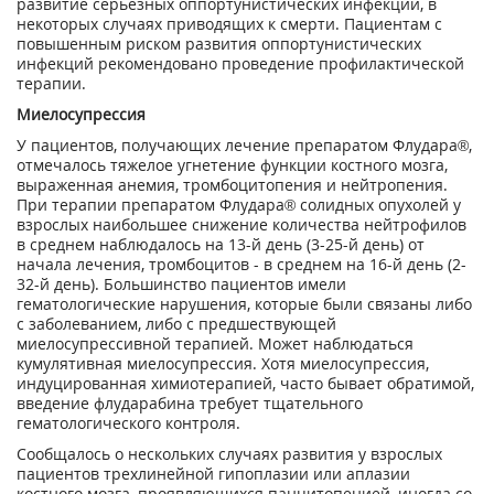
развитие серьезных оппортунистических инфекций, в
некоторых случаях приводящих к смерти. Пациентам с
повышенным риском развития оппортунистических
инфекций рекомендовано проведение профилактической
терапии.
Миелосупрессия
У пациентов, получающих лечение препаратом Флудара®,
отмечалось тяжелое угнетение функции костного мозга,
выраженная анемия, тромбоцитопения и нейтропения.
При терапии препаратом Флудара® солидных опухолей у
взрослых наибольшее снижение количества нейтрофилов
в среднем наблюдалось на 13-й день (3-25-й день) от
начала лечения, тромбоцитов - в среднем на 16-й день (2-
32-й день). Большинство пациентов имели
гематологические нарушения, которые были связаны либо
с заболеванием, либо с предшествующей
миелосупрессивной терапией. Может наблюдаться
кумулятивная миелосупрессия. Хотя миелосупрессия,
индуцированная химиотерапией, часто бывает обратимой,
введение флударабина требует тщательного
гематологического контроля.
Сообщалось о нескольких случаях развития у взрослых
пациентов трехлинейной гипоплазии или аплазии
костного мозга, проявляющихся панцитопенией, иногда со