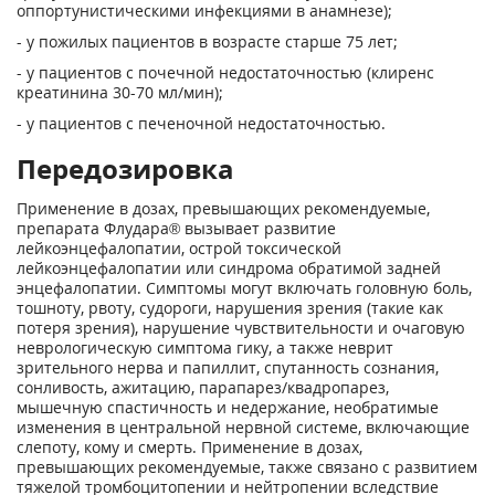
оппортунистическими инфекциями в анамнезе);
- у пожилых пациентов в возрасте старше 75 лет;
- у пациентов с почечной недостаточностью (клиренс
креатинина 30-70 мл/мин);
- у пациентов с печеночной недостаточностью.
Передозировка
Применение в дозах, превышающих рекомендуемые,
препарата Флудара® вызывает развитие
лейкоэнцефалопатии, острой токсической
лейкоэнцефалопатии или синдрома обратимой задней
энцефалопатии. Симптомы могут включать головную боль,
тошноту, рвоту, судороги, нарушения зрения (такие как
потеря зрения), нарушение чувствительности и очаговую
неврологическую симптома гику, а также неврит
зрительного нерва и папиллит, спутанность сознания,
сонливость, ажитацию, парапарез/квадропарез,
мышечную спастичность и недержание, необратимые
изменения в центральной нервной системе, включающие
слепоту, кому и смерть. Применение в дозах,
превышающих рекомендуемые, также связано с развитием
тяжелой тромбоцитопении и нейтропении вследствие