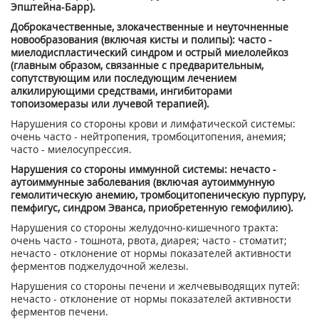
Эпштейна-Барр).
Доброкачественные, злокачественные и неуточненные
новообразования (включая кисты и полипы): часто -
миелодиспластический синдром и острый миелолейкоз
(главным образом, связанные с предварительным,
сопутствующим или последующим лечением
алкилирующими средствами, ингибиторами
топоизомеразы или лучевой терапией).
Нарушения со стороны крови и лимфатической системы:
очень часто - нейтропения, тромбоцитопения, анемия;
часто - миелосупрессия.
Нарушения со стороны иммунной системы: нечасто -
аутоиммунные заболевания (включая аутоиммунную
гемолитическую анемию, тромбоцитопеническую пурпуру,
пемфигус, синдром Эванса, приобретенную гемофилию).
Нарушения со стороны желудочно-кишечного тракта:
очень часто - тошнота, рвота, диарея; часто - стоматит;
нечасто - отклонение от нормы показателей активности
ферментов поджелудочной железы.
Нарушения со стороны печени и желчевыводящих путей:
нечасто - отклонение от нормы показателей активности
ферментов печени.