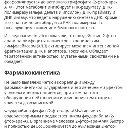
фосфорилируется до активного трифосфата (2-фтор-ара-
АТФ). Этот метаболит ингибирует РНК-редуктазу, ДНК-
полимеразу (альфа, дельта и ипсилон), ДНК-праймазу и
ДНК-лигазу, что ведет к нарушению синтеза ДНК. Кроме
того, частично ингибируется РНК-полимераза II с
последующим снижением белкового синтеза.
Исследования in vitro показали, что воздействие 2-фтор-
ара-А на лимфоциты пациентов с хроническим
лимфолейкозом (ХЛЛ) активирует механизм интенсивной
фрагментации ДНК и апоптоза. Токсичен. Обладает
тератогенной активностью. Мутагенными свойствами не
обладает.
Фармакокинетика
Не было выявлено четкой корреляции между
фармакокинетикой флударабина и его лечебным эффектом
у онкологических пациентов, при этом частота
обнаружения нейтропении и изменения гематокрита
является дозозависимой.
Флударабина фосфат (2-фтор-ара-АМФ) является
водорастворимым предшественником флударабина (2-
фтор-ара-А). В организме человека 2-фтор-ара-АМФ быстро
и полностью дефосфорилируется до нуклеозида 2-фтор-