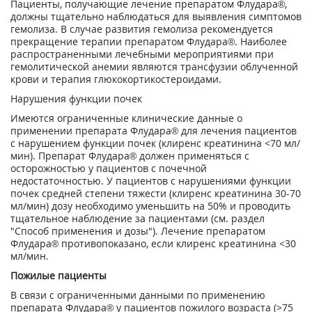
Пациенты, получающие лечение препаратом Флудара®,
должны тщательно наблюдаться для выявления симптомов
гемолиза. В случае развития гемолиза рекомендуется
прекращение терапии препаратом Флудара®. Наиболее
распространенными лечебными мероприятиями при
гемолитической анемии являются трансфузии облученной
крови и терапия глюкокортикостероидами.
Нарушения функции почек
Имеются ограниченные клинические данные о
применении препарата Флудара® для лечения пациентов
с нарушением функции почек (клиренс креатинина <70 мл/
мин). Препарат Флудара® должен применяться с
осторожностью у пациентов с почечной
недостаточностью. У пациентов с нарушениями функции
почек средней степени тяжести (клиренс креатинина 30-70
мл/мин) дозу необходимо уменьшить на 50% и проводить
тщательное наблюдение за пациентами (см. раздел
"Способ применения и дозы"). Лечение препаратом
Флудара® противопоказано, если клиренс креатинина <30
мл/мин.
Пожилые пациенты
В связи с ограниченными данными по применению
препарата Флудара® у пациентов пожилого возраста (>75