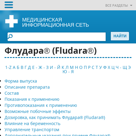
ВСЕ РАЗДЕЛЫ
МЕДИЦИНСКАЯ
ИНФОРМАЦИОННАЯ СЕТЬ
Флудара® (Fludara®)
1-Z
А
Б
В
Г
Д
Е - Ж - З
И - Й
К
Л
М
Н
О
П
Р
С
Т
У
Ф
Х
Ц
Ч - Щ
Э
Ю - Я
Форма выпуска
Описание препарата
Состав
Показания к применению
Противопоказания к применению
Возможные побочные эффекты
Дозировка, как принимать Флудара® (Fludara®)
Влияние на беременность
Управление транспортом
Дополнительные указания при приеме Флудара®