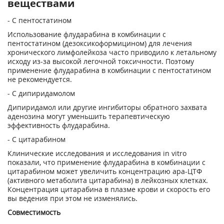
веществами
- С пентостатином
Использование флударабина в комбинации с
пентостатином (дезоксикоформицином) для лечения
хронического лимфолейкоза часто приводило к летальному
исходу из-за высокой легочной токсичности. Поэтому
применение флударабина в комбинации с пентостатином
не рекомендуется.
- С дипиридамолом
Дипиридамол или другие ингибиторы обратного захвата
аденозина могут уменьшить терапевтическую
эффективность флударабина.
- С цитарабином
Клинические исследования и исследования in vitro
показали, что применение флударабина в комбинации с
цитарабином может увеличить концентрацию ара-ЦТФ
(активного метаболита цитарабина) в лейкозных клетках.
Концентрация цитарабина в плазме крови и скорость его
вы ведения при этом не изменялись.
Совместимость