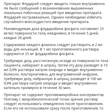
Препарат Флудара
®
следует вводить только внутривенно.
Не было сообщений о возникновении выраженных
локальных побочных реакций при введении препарата
Флудара
®
экстравазально. Однако необходимо избегать
случайного внесосудистого введения препарата.
Рекомендуемая доза флударабина фосфата составляет 25
мг/м
2
поверхности тела, ежедневно, в течение 5 дней,
каждые 28 дней.
Содержимое каждого флакона следует растворить в 2 мл
воды для инъекций. В 1 мл приготовленного раствора
содержится 25 мг флударабина фосфата.
Требуемую дозу, рассчитанную исходя из поверхности тела
пациента, набирают в шприц. Затем эту дозу разводят в 10
мл 0,9% раствора натрия хлорида и вводят внутривенно
болюсно. Альтернативно, для внутривенной инфузии,
требуемую дозу, набранную в шприц, разводят в 100 мл
0,9% раствора натрия хлорида и вводят внутривенно
капельно примерно в течение 30 мин.
Препарат не содержит противомикробных консервантов.
Поэтому с микробиологической точки зрения раствор
следует использовать немедленно после приготовления.
Если его не использовали сразу после приготовления, то