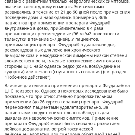
связано с развитием тяжелых неврологических симптомов,
включая слепоту, кому и смерть. Эти симптомы
развивались в течение от 21 до 60 дней после применения
последней дозы и наблюдались примерно у 36%
пациентов при применении препарата Флудара®
внутривенно в дозах, приблизительно в 4 раза
превышающих рекомендуемые (96 мг/м
2
поверхности
тела/сутки в течение 5-7 дней). У пациентов,
принимающих препарат Флудара® в диапазоне доз,
рекомендованных для лечения хронического
лимфолейкоза и неходжкинской лимфомы низкой степени
злокачественности, тяжелые токсические симптомы со
стороны ЦНС наблюдалась редко (кома, возбуждение и
судороги) или нечасто (спутанность сознания) (см. раздел
"Побочное действие").
Влияние длительного применения препарата Флудара® на
ЦНС неизвестно. Однако в некоторых исследованиях было
показано, что при относительно продолжительном
применении (до 26 курсов терапии) препарат Флудара®
переносился пациентами удовлетворительно. За
пациентами следует внимательно наблюдать для
выявления неврологических симптомов. Применение
препарата Флудара® может быть связано с развитием
лейкоэнцефалопатии, острой токсической
лейкоэнцефалопатии или синдрома обратимой задней