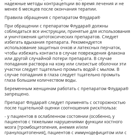
надежные методы контрацепции во время лечения и не
менее 6 месяцев после окончания терапии.
Правила обращения с препаратом Флудара®
При обращении с препаратом Флудара® должны
соблюдаться все инструкции, принятые для использования
и уничтожения цитотоксических препаратов. Следует
избегать вдыхания препарата. Рекомендуется
использование защитных очков и латексных перчаток,
чтобы избежать контакта в случае повреждения флакона
или другой случайной потери препарата. В случае
попадания раствора на кожу или слизистые оболочки эти
участки следует тщательно промыть водой с мылом. В
случае попадания в глаза следует тщательно промыть
глаза большим количеством воды.
Беременным женщинам работать с препаратом Флудара®
запрещено.
Препарат Флудара® следует применять с осторожностью
после тщательной оценки соотношения риск/польза:
- у пациентов в ослабленном состоянии (особенно, у
пациентов с тяжелыми нарушениями функции костного
мозга [тромбоцитопения, анемия и/или
гранулоцитопения], пациентов с иммунодефицитом или с