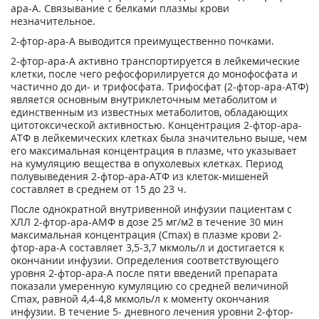
ара-А. Связывание с белками плазмы крови
незначительное.
2-фтор-ара-А выводится преимущественно почками.
2-фтор-ара-А активно транспортируется в лейкемические
клетки, после чего рефосфорилируется до монофосфата и
частично до ди- и трифосфата. Трифосфат (2-фтор-ара-АТФ)
является основным внутриклеточным метаболитом и
единственным из известных метаболитов, обладающих
цитотоксической активностью. Концентрация 2-фтор-ара-
АТФ в лейкемических клетках была значительно выше, чем
его максимальная концентрация в плазме, что указывает
на кумуляцию вещества в опухолевых клетках. Период
полувыведения 2-фтор-ара-АТФ из клеток-мишеней
составляет в среднем от 15 до 23 ч.
После однократной внутривенной инфузии пациентам с
ХЛЛ 2-фтор-ара-АМФ в дозе 25 мг/м
2
в течение 30 мин
максимальная концентрация (С
max
) в плазме крови 2-
фтор-ара-А составляет 3,5-3,7 мкмоль/л и достигается к
окончании инфузии. Определения соответствующего
уровня 2-фтор-ара-А после пяти введений препарата
показали умеренную кумуляцию со средней величиной
С
max
, равной 4,4-4,8 мкмоль/л к моменту окончания
инфузии. В течение 5- дневного лечения уровни 2-фтор-