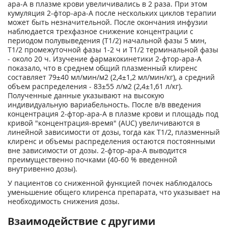
ара-А в плазме крови увеличивались в 2 раза. При этом
кумуляция 2-фтор-ара-А после нескольких циклов терапии
может быть незначительной. После окончания инфузии
наблюдается трехфазное снижение концентрации с
периодом полувыведения (Т
1
/
2
) начальной фазы 5 мин,
Т1/2 промежуточной фазы 1-2 ч и Т
1
/
2
терминальной фазы
- около 20 ч. Изучение фармакокинетики 2-фтор-ара-А
показало, что в среднем общий плазменный клиренс
составляет 79±40 мл/мин/м
2
(2,4±1,2 мл/мин/кг), а средний
объем распределения - 83±55 л/м
2
(2,4±1,61 л/кг).
Полученные данные указывают на высокую
индивидуальную вариабельность. После в/в введения
концентрация 2-фтор-ара-А в плазме крови и площадь под
кривой "концентрация-время" (AUC) увеличиваются в
линейной зависимости от дозы, тогда как Т
1
/
2
, плазменный
клиренс и объемы распределения остаются постоянными
вне зависимости от дозы. 2-фтор-ара-А выводится
преимущественно почками (40-60 % введенной
внутривенно дозы).
У пациентов со сниженной функцией почек наблюдалось
уменьшение общего клиренса препарата, что указывает на
необходимость снижения дозы.
Взаимодействие с другими