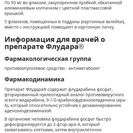
По 50 мг во флаконе, закупоренном пробкой, обкатанной
алюминиевым колпачком с цветной пластмассовой
крышкой.
5 флаконов, помещенных в поддоны (картонные вклейки),
вместе с инструкцией помещают в картонную пачку.
Информация для врачей о
препарате Флудара®
Фармакологическая группа
противоопухолевое средство - антиметаболит
Фармакодинамика
Препарат Флудара® содержит флударабина фосфат,
фторированный нуклеотидный аналог противовирусного
агента видарабина, 9-?-D-арабинофуранозиладенина (ара-
А), который относительно устойчив к дезаминированию
аденозиндезаминазой.
В организме человека флударабина фосфат быстро
дефосфорилируется до 2-фтор-ара-А, который
захватываясь клетками, затем внутриклеточно