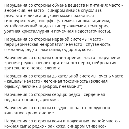
Нарушения со стороны обмена веществ и питания: часто -
анорексия; нечасто - синдром лизиса опухоли (в
результате лизиса опухоли может развиться
гиперурикемия, гиперфосфатемия, гипокальциемия,
метаболический ацидоз, гиперкалиемия, гематурия,
уратная кристаллурия и почечная недостаточность).
Нарушения со стороны нервной системы: часто -
периферическая нейропатия; нечасто - спутанность
сознания; редко - ажитация, судороги, кома.
Нарушения со стороны органа зрения: часто - нарушения
зрения; редко - неврит зрительного нерва, нейропатия
зрительного нерва, слепота.
Нарушения со стороны дыхательной системы: очень часто
- кашель; нечасто - легочная токсичность (включая
одышку, легочный фиброз, пневмонит).
Нарушения со стороны сердца: редко - сердечная
недостаточность, аритмия.
Нарушения со стороны сосудов: нечасто -желудочно-
кишечное кровотечение.
Нарушения со стороны кожи и подкожных тканей: часто -
кожная сыпь; редко - рак кожи, синдром Стивенса-