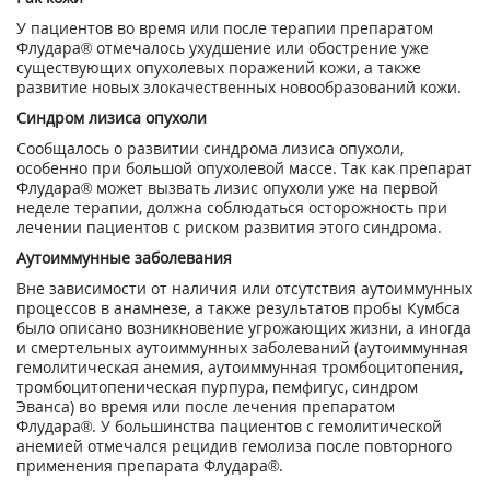
У пациентов во время или после терапии препаратом
Флудара® отмечалось ухудшение или обострение уже
существующих опухолевых поражений кожи, а также
развитие новых злокачественных новообразований кожи.
Синдром лизиса опухоли
Сообщалось о развитии синдрома лизиса опухоли,
особенно при большой опухолевой массе. Так как препарат
Флудара® может вызвать лизис опухоли уже на первой
неделе терапии, должна соблюдаться осторожность при
лечении пациентов с риском развития этого синдрома.
Аутоиммунные заболевания
Вне зависимости от наличия или отсутствия аутоиммунных
процессов в анамнезе, а также результатов пробы Кумбса
было описано возникновение угрожающих жизни, а иногда
и смертельных аутоиммунных заболеваний (аутоиммунная
гемолитическая анемия, аутоиммунная тромбоцитопения,
тромбоцитопеническая пурпура, пемфигус, синдром
Эванса) во время или после лечения препаратом
Флудара®. У большинства пациентов с гемолитической
анемией отмечался рецидив гемолиза после повторного
применения препарата Флудара®.