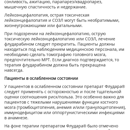
сонливость, ажитацию, парапарез/квадропарез,
мышечную спастичность и недержание.
Лейкоэнцефалопатия, острая токсическая
лейкоэнцефалопатия и СОЗЛ могут быть необратимыми,
жизнеугрожающими или фатальными.
При подозрении на лейкоэнцефалопатию, острую
токсическую лейкоэнцефалопатию или CОЗЛ, лечение
флударабином следует прекратить. Пациенты должны
находиться под наблюдением медицинскою персонала, им
необходимо сделать томографию головного мозга,
предпочтительно МРТ. Если диагноз подтверждается, то
терапия флударабином должна быть прекращена
навсегда.
Пациенты в ослабленном состоянии
У пациентов в ослабленном состоянии препарат Флудара®
следует применять с осторожностью и после тщательной
оценки соотношения риск/польза. Это особенно важно для
пациентов с тяжелыми нарушениями функции костного
мозга (тромбоцитопения, анемия и/или гранулоцитопения),
иммунодефицитом или оппортунистическими инфекциями
в анамнезе.
На фоне терапии препаратом Флудара® было отмечено