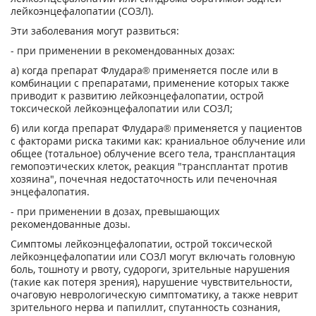
лейкоэнцефалопатии (СОЗЛ).
Эти заболевания могут развиться:
- при применении в рекомендованных дозах:
а) когда препарат Флудара® применяется после или в
комбинации с препаратами, применение которых также
приводит к развитию лейкоэнцефалопатии, острой
токсической лейкоэнцефалопатии или СОЗЛ;
б) или когда препарат Флудара® применяется у пациентов
с факторами риска такими как: краниальное облучение или
общее (тотальное) облучение всего тела, трансплантация
гемопоэтических клеток, реакция "трансплантат против
хозяина", почечная недостаточность или печеночная
энцефалопатия.
- при применении в дозах, превышающих
рекомендованные дозы.
Симптомы лейкоэнцефалопатии, острой токсической
лейкоэнцефалопатии или СОЗЛ могут включать головную
боль, тошноту и рвоту, судороги, зрительные нарушения
(такие как потеря зрения), нарушение чувствительности,
очаговую неврологическую симптоматику, а также неврит
зрительного нерва и папиллит, спутанность сознания,