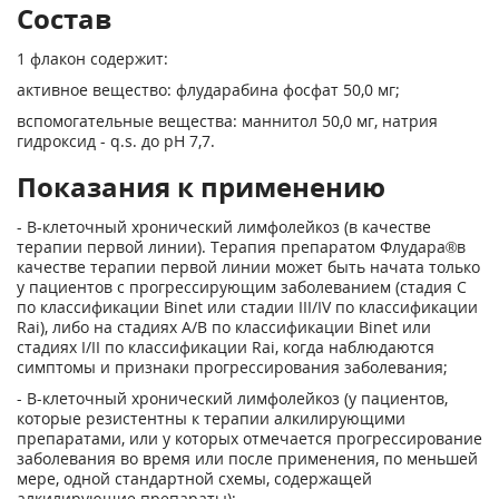
Состав
1 флакон содержит:
активное вещество: флударабина фосфат 50,0 мг;
вспомогательные вещества: маннитол 50,0 мг, натрия
гидроксид - q.s. до pH 7,7.
Показания к применению
- В-клеточный хронический лимфолейкоз (в качестве
терапии первой линии). Терапия препаратом Флудара®
в
качестве терапии первой линии может быть начата только
у пациентов с прогрессирующим заболеванием (стадия С
по классификации Binet или стадии III/IV по классификации
Rai), либо на стадиях A/В по классификации Binet или
стадиях I/II по классификации Rai, когда наблюдаются
симптомы и признаки прогрессирования заболевания;
- В-клеточный хронический лимфолейкоз (у пациентов,
которые резистентны к терапии алкилирующими
препаратами, или у которых отмечается прогрессирование
заболевания во время или после применения, по меньшей
мере, одной стандартной схемы, содержащей
алкилирующие препараты);