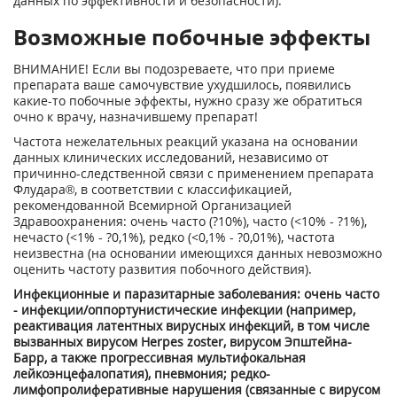
данных по эффективности и безопасности).
Возможные побочные эффекты
ВНИМАНИЕ! Если вы подозреваете, что при приеме
препарата ваше самочувствие ухудшилось, появились
какие-то побочные эффекты, нужно сразу же обратиться
очно к врачу, назначившему препарат!
Частота нежелательных реакций указана на основании
данных клинических исследований, независимо от
причинно-следственной связи с применением препарата
Флудара®, в соответствии с классификацией,
рекомендованной Всемирной Организацией
Здравоохранения: очень часто (?10%), часто (<10% - ?1%),
нечасто (<1% - ?0,1%), редко (<0,1% - ?0,01%), частота
неизвестна (на основании имеющихся данных невозможно
оценить частоту развития побочного действия).
Инфекционные и паразитарные заболевания: очень часто
- инфекции/оппортунистические инфекции (например,
реактивация латентных вирусных инфекций, в том числе
вызванных вирусом Herpes zoster, вирусом Эпштейна-
Барр, а также прогрессивная мультифокальная
лейкоэнцефалопатия), пневмония; редко-
лимфопролиферативные нарушения (связанные с вирусом