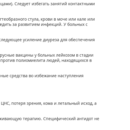
цами). Следует избегать занятий контактными
теобразного стула, крови в моче или кале или
едить за развитием инфекций. У больных с
следующее усиление диуреза для обеспечения
усные вакцины у больных лейкозом в стадии
 против полиомиелита людей, находящихся в
очные средства во избежание наступления
НС, потеря зрения, кома и летальный исход, а
рживающую терапию. Специфический антидот не