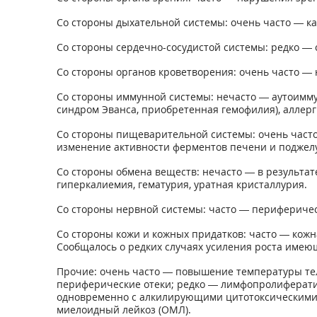
Со стороны дыхательной системы: очень часто — к
Со стороны сердечно-сосудистой системы: редко — 
Со стороны органов кроветворения: очень часто —
Со стороны иммунной системы: нечасто — аутоимму
синдром Эванса, приобретенная гемофилия), аллерг
Со стороны пищеварительной системы: очень часто 
изменение активности ферментов печени и поджел
Со стороны обмена веществ: нечасто — в результат
гиперкалиемия, гематурия, уратная кристаллурия.
Со стороны нервной системы: часто — периферическ
Со стороны кожи и кожных придатков: часто — кож
Сообщалось о редких случаях усиления роста имеющ
Прочие: очень часто — повышение температуры тел
периферические отеки; редко — лимфопролифератив
одновременно с алкилирующими цитотоксическими 
миелоидный лейкоз (ОМЛ).