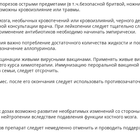
орезов острыми предметами (в т.ч.безопасной бритвой, ножни
возможны кровоизлияние или травмы.
озга, необычных кровотечений или кровоизлияний, черного дег
ой консультации врача. При лейкопении следует тщательно сл
рименение антибиотиков необходимо начинать эмпирически.
ия важно потребление достаточного количества жидкости и по
назначение аллопуринола.
акцинации живыми вирусными вакцинами. Применять живые вир
днего курса химиотерапии. Иммунизацию пероральной вакциной
 семьи, следует отсрочить.
 мес. после его окончания следует использовать противозачат
дозах возможно развитие необратимых изменений со стороны Ц
нейтропении вследствие подавления функции костного мозга.
в препарат следует немедленно отменить и проводить подде