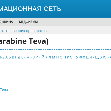
МАЦИОННАЯ СЕТЬ
ЕДИЦИНА
МЕДФИРМЫ
тв, справочник препаратов
rabine Teva)
1-Z
А
Б
В
Г
Д
Е - Ж - З
И - Й
К
Л
М
Н
О
П
Р
С
Т
У
Ф
Х
Ц
Ч - Щ
Э
Ю - 
Тева