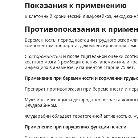
Показания к применению
B-клеточный хронический лимфолейкоз, неходжкинс
Противопоказания к приме
Беременность; период лактации (грудного вскармли
компонентам препарата; декомпенсированная гемоли
С
осторожностью
и после тщательной оценки соотн
костного мозга (тромбоцитопения, анемия и/или г
инфекциях в анамнезе, у пациентов старше 75 лет.
Применение при беременности и кормлении грудью
Препарат противопоказан при беременности и пери
Мужчины и женщины детородного возраста должны 
флударабином.
Флударабин обладает тератогенной активностью, м
Применение при нарушениях функции печени.
С
осторожностью:
после тщательной оценки соотно