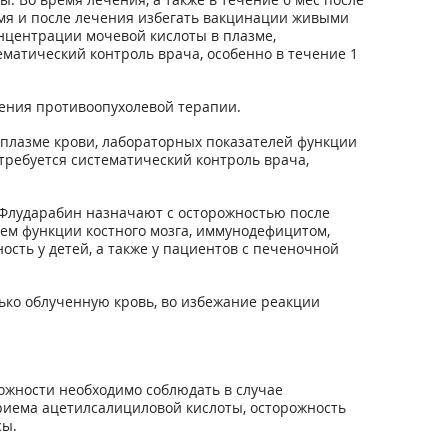
мя и после лечения избегать вакцинации живыми
нцентрации мочевой кислоты в плазме,
матический контроль врача, особенно в течение 1
ения противоопухолевой терапии.
плазме крови, лабораторных показателей функции
требуется систематический контроль врача,
 Флударабин назначают с осторожностью после
м функции костного мозга, иммунодефицитом,
сть у детей, а также у пациентов с печеночной
ько облученную кровь, во избежание реакции
ожности необходимо соблюдать в случае
приема ацетилсалициловой кислоты, осторожность
сы.