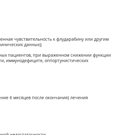
шенная чувствительность к флударабину или другим
линических данных);
нных пациентов, при выраженном снижении функции
ти, иммунодефиците, оппортунистических
ние 6 месяцев после окончания) лечения
ной недостаточности.