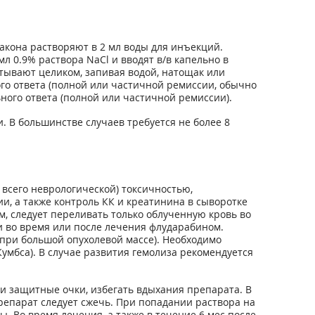
лакона растворяют в 2 мл воды для инъекций.
мл 0.9% раствора NaCl и вводят в/в капельно в
атывают целиком, запивая водой, натощак или
о ответа (полной или частичной ремиссии, обычно
ного ответа (полной или частичной ремиссии).
 В большинстве случаев требуется не более 8
всего неврологической) токсичностью,
, а также контроль КК и креатинина в сыворотке
, следует переливать только облученную кровь во
 во время или после лечения флударабином.
при большой опухолевой массе). Необходимо
мбса). В случае развития гемолиза рекомендуется
и защитные очки, избегать вдыхания препарата. В
репарат следует сжечь. При попадании раствора на
. Во время лечения, а также в течение 6 мес после