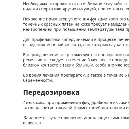
Необходима осторожность во избежание случайных п
видами спорта или других ситуаций, при которых 
Появление признаков угнетения функции костного м
точечных красных пятен на коже требует немедленн
нейтропенией при повышении температуры тела п
Для профилактики гиперурикемии в процессе лечен
выведения мочевой кислоты, в некоторых случаях 
В период лечения не рекомендуется проведение в
ремиссии не следует в течение 3 мес после после
близком контакте с таким больным, особенно членов
Во время лечения препаратом, а также в течение 6
беременности.
Передозировка
Симптомы:
при применении флударабина в высоких 
также развитие тяжелой формы тромбоцитопении и 
Лечение:
в случае появления угрожающих симптомо
известен.