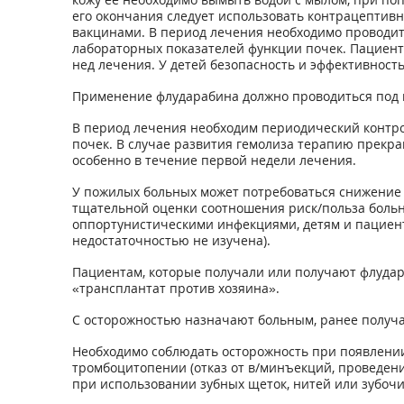
его окончания следует использовать контрацептив
вакцинами. В период лечения необходимо проводит
лабораторных показателей функции почек. Пациента
нед лечения. У детей безопасность и эффективност
Применение флударабина должно проводиться под 
В период лечения необходим периодический контро
почек. В случае развития гемолиза терапию прекра
особенно в течение первой недели лечения.
У пожилых больных может потребоваться снижение 
тщательной оценки соотношения риск/польза боль
оппортунистическими инфекциями, детям и пациента
недостаточностью не изучена).
Пациентам, которые получали или получают флудар
«трансплантат против хозяина».
С осторожностью назначают больным, ранее получ
Необходимо соблюдать осторожность при появлении
тромбоцитопении (отказ от в/минъекций, проведени
при использовании зубных щеток, нитей или зубоч