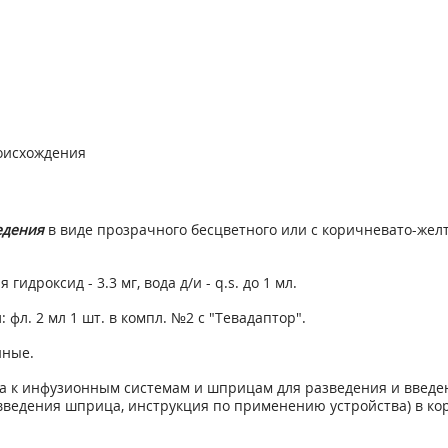
оисхождения
едения
в виде прозрачного бесцветного или с коричневато-желт
 гидроксид - 3.3 мг, вода д/и - q.s. до 1 мл.
: фл. 2 мл 1 шт. в компл. №2 с "Тевадаптор".
нные.
ва к инфузионным системам и шприцам для разведения и введе
 введения шприца, инструкция по применению устройства) в ко