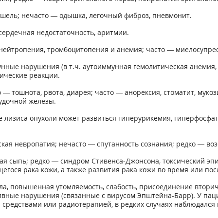
ашель; нечасто — одышка, легочный фиброз, пневмонит.
сердечная недостаточность, аритмии.
 нейтропения, тромбоцитопения и анемия; часто — миелосупрес
нные нарушения (в т.ч. аутоиммунная гемолитическая анемия,
ические реакции.
— тошнота, рвота, диарея; часто — анорексия, стоматит, муко
удочной железы.
е лизиса опухоли может развиться гиперурикемия, гиперфосфа
ая невропатия; нечасто — спутанность сознания; редко — возб
ная сыпь; редко — синдром Стивенса-Джонсона, токсический эп
егося рака кожи, а также развития рака кожи во время или по
а, повышенная утомляемость, слабость, присоединение вторич
ные нарушения (связанные с вирусом Эпштейна-Барр). У паци
средствами или радиотерапией, в редких случаях наблюдался