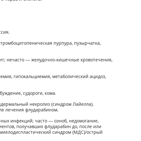
сия.
 тромбоцитопеническая пурпура, пузырчатка,
зит; нечасто — желудочно-кишечные кровотечения,
темия, гипокальциемия, метаболический ацидоз,
уждение, судороги, кома.
идермальный некролиз (синдром Лайелла).
сле лечения флударабином.
ных инфекций; часто — озноб, недомогание,
ентов, получавших флударабин до, после или
 миелодиспластический синдром (МДС)/острый