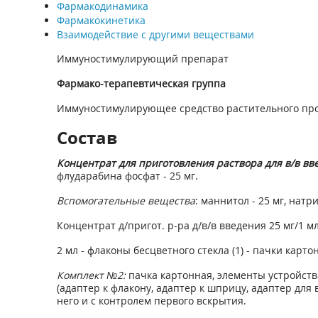
Фармакодинамика
Фармакокинетика
Взаимодействие с другими веществами
Иммуностимулирующий препарат
Фармако-терапевтическая группа
Иммуностимулирующее средство растительного пр
Состав
Концентрат для приготовления раствора для в/в вв
флударабина фосфат - 25 мг.
Вспомогательные вещества
: маннитол - 25 мг, натрия
Концентрат д/пригот. р-ра д/в/в введения 25 мг/1 мл
2 мл - флаконы бесцветного стекла (1) - пачки карто
Комплект №2:
пачка картонная, элементы устройст
(адаптер к флакону, адаптер к шприцу, адаптер для
него и с контролем первого вскрытия.