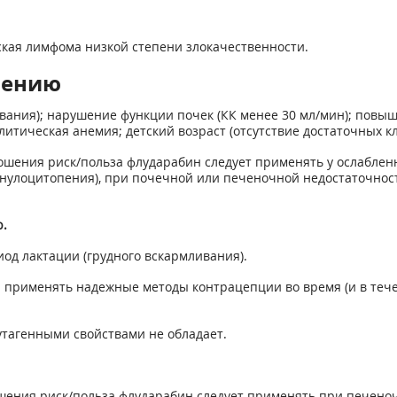
кая лимфома низкой степени злокачественности.
нению
вания); нарушение функции почек (КК менее 30 мл/мин); повы
тическая анемия; детский возраст (отсутствие достаточных к
ошения риск/польза флударабин следует применять у ослабле
ранулоцитопения), при почечной или печеночной недостаточнос
.
од лактации (грудного вскармливания).
применять надежные методы контрацепции во время (и в тече
утагенными свойствами не обладает.
шения риск/польза флударабин следует применять при печеноч