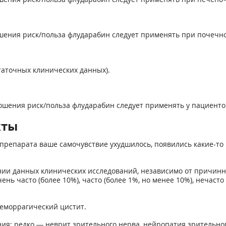
шения риск/польза флударабин следует применять при почечно
таточных клинических данных).
ошения риск/польза флударабин следует применять у пациентов
кты
препарата ваше самочувствие ухудшилось, появились какие-то 
нии данных клинических исследований, независимо от причинн
ь часто (более 10%), часто (более 1%, но менее 10%), нечасто (
еморрагический цистит.
ия; редко — неврит зрительного нерва, нейропатия зрительног