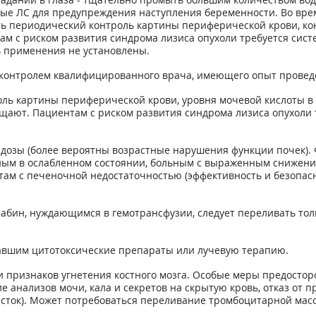
ные ЛС для предупреждения наступления беременности. Во вре
ь периодический контроль картины периферической крови, ко
м с риском развития синдрома лизиса опухоли требуется систе
ь применения не установлены.
контролем квалифицированного врача, имеющего опыт провед
ль картины периферической крови, уровня мочевой кислоты в 
щают. Пациентам с риском развития синдрома лизиса опухоли 
дозы (более вероятны возрастные нарушения функции почек).
ным в ослабленном состоянии, больным с выраженным снижение
м с печеночной недостаточностью (эффективность и безопасно
абин, нуждающимся в гемотрансфузии, следует переливать тол
авшим цитотоксические препараты или лучевую терапию.
 признаков угнетения костного мозга. Особые меры предостор
е анализов мочи, кала и секретов на скрытую кровь, отказ от 
исток). Может потребоваться переливание тромбоцитарной мас