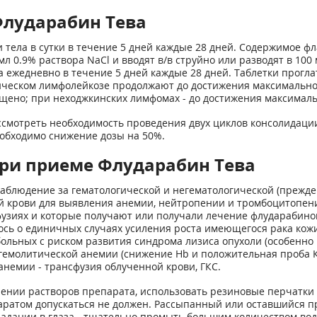
Флударабин Тева
ти тела в сутки в течение 5 дней каждые 28 дней. Содержимое ф
 0.9% раствора NaCl и вводят в/в струйно или разводят в 100 
ла ежедневно в течение 5 дней каждые 28 дней. Таблетки прогл
ческом лимфолейкозе продолжают до достижения максимальног
ращено; при неходжкинских лимфомах - до достижения максималь
смотреть необходимость проведения двух циклов консолидации.
еобходимо снижение дозы на 50%.
ри приеме Флударабин Тева
блюдение за гематологической и негематологической (прежде 
 крови для выявления анемии, нейтропении и тромбоцитопении
узиях и которые получают или получали лечение флударабином
сь о единичных случаях усиления роста имеющегося рака кожи
ольных с риском развития синдрома лизиса опухоли (особенно 
емолитической анемии (снижение Hb и положительная проба Ку
немии - трансфузия облученной крови, ГКС.
ении растворов препарата, использовать резиновые перчатки 
аратом допускаться не должен. Рассыпанный или оставшийся п
адании в глаза - тщательно промыть большим количеством воды