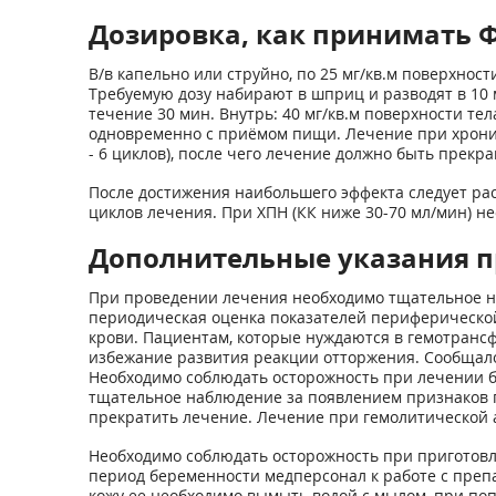
Дозировка, как принимать 
В/в капельно или струйно, по 25 мг/кв.м поверхнос
Требуемую дозу набирают в шприц и разводят в 10 мл
течение 30 мин. Внутрь: 40 мг/кв.м поверхности те
одновременно с приёмом пищи. Лечение при хрони
- 6 циклов), после чего лечение должно быть прек
После достижения наибольшего эффекта следует рас
циклов лечения. При ХПН (КК ниже 30-70 мл/мин) н
Дополнительные указания п
При проведении лечения необходимо тщательное на
периодическая оценка показателей периферической
крови. Пациентам, которые нуждаются в гемотрансф
избежание развития реакции отторжения. Сообщало
Необходимо соблюдать осторожность при лечении б
тщательное наблюдение за появлением признаков г
прекратить лечение. Лечение при гемолитической а
Необходимо соблюдать осторожность при приготовл
период беременности медперсонал к работе с преп
кожу ее необходимо вымыть водой с мылом, при поп