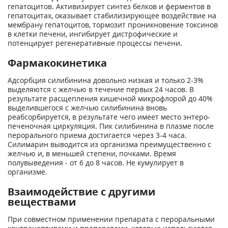
гепатоцитов. Активизирует синтез белков и ферментов в
гепатоцитах, оказывает стабилизирующее воздействие на
мембрану гепатоцитов, тормозит проникновение токсинов
в клетки печени, ингибирует дистрофические и
потенцирует регенеративные процессы печени.
Фармакокинетика
Адсорбция силибинина довольно низкая и только 2-3%
выделяются с желчью в течение первых 24 часов. В
результате расщепления кишечной микрофлорой до 40%
выделившегося с желчью силибинина вновь
реабсорбируется, в результате чего имеет место энтеро-
печеночная циркуляция. Пик силибинина в плазме после
перорального приема достигается через 3-4 часа.
Силимарин выводится из организма преимущественно с
желчью и, в меньшей степени, почками. Время
полувыведения - от 6 до 8 часов. Не кумулирует в
организме.
Взаимодействие с другими
веществами
При совместном применении препарата с пероральными