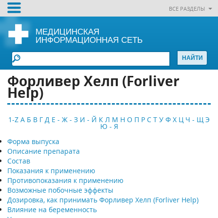
ВСЕ РАЗДЕЛЫ
МЕДИЦИНСКАЯ
ИНФОРМАЦИОННАЯ СЕТЬ
Форливер Хелп (Forliver
Help)
1-Z
А
Б
В
Г
Д
Е - Ж - З
И - Й
К
Л
М
Н
О
П
Р
С
Т
У
Ф
Х
Ц
Ч - Щ
Э
Ю - Я
Форма выпуска
Описание препарата
Состав
Показания к применению
Противопоказания к применению
Возможные побочные эффекты
Дозировка, как принимать Форливер Хелп (Forliver Help)
Влияние на беременность