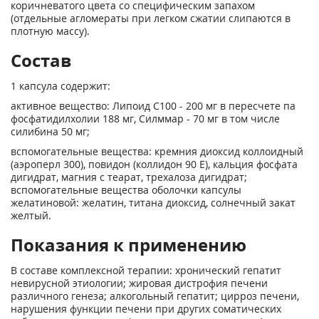
коричневатого цвета со специфическим запахом
(отдельные агломераты при легком сжатии слипаются в
плотную массу).
Состав
1 капсула содержит:
активное вещество: Липоид С100 - 200 мг в пересчете па
фосфатидилхолии 188 мг, Силммар - 70 мг в том числе
силибина 50 мг;
вспомогательные вещества: кремния диоксид коллоидный
(аэроперл 300), повидон (коллидон 90 Е), кальция фосфата
дигидрат, магния с теарат, трехалоза дигидрат;
вспомогательные вещества оболочки капсулы
желатиновой: желатин, титана диоксид, солнечный закат
желтый.
Показания к применению
В составе комплексной терапии: хронический гепатит
невирусной этиологии; жировая дистрофия печени
различного генеза; алкогольный гепатит; цирроз печени,
нарушения функции печени при других соматических