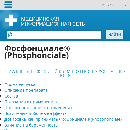
ВСЕ РАЗДЕЛЫ
МЕДИЦИНСКАЯ
ИНФОРМАЦИОННАЯ СЕТЬ
Фосфонциале®
(Phosphonciale)
1-Z
А
Б
В
Г
Д
Е - Ж - З
И - Й
К
Л
М
Н
О
П
Р
С
Т
У
Ф
Х
Ц
Ч - Щ
Э
Ю - Я
Форма выпуска
Описание препарата
Состав
Показания к применению
Противопоказания к применению
Возможные побочные эффекты
Дозировка, как принимать Фосфонциале® (Phosphonciale)
Влияние на беременность