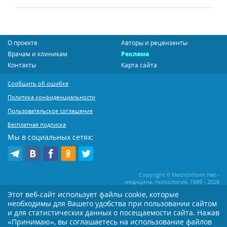
О проекте
Авторы и рецензенты
Врачам и клиникам
Реклама
Контакты
Карта сайта
Сообщить об ошибке
Политика конфиденциальности
Пользовательское соглашение
Бесплатная подписка
Мы в социальных сетях:
Copyright © MedicInform.Net -
медицина, психология, 1999 - 2026
Этот веб-сайт использует файлы cookie, которые
необходимы для Вашего удобства при пользовании сайтом
Копирование или иное распространение статей нашего сайта строго
воспрещается. Копирование раздела "Новости" допускается при наличии
и для статистических данных о посещаемости сайта. Нажав
активной открытой для поисковиков ссылки на MedicInform.Net
«Принимаю», вы соглашаетесь на использование файлов