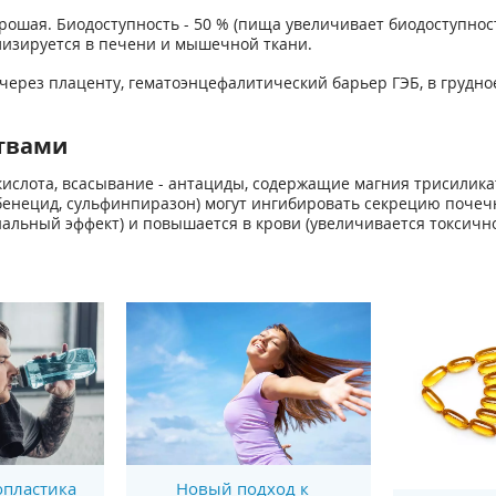
рошая. Биодоступность - 50 % (пища увеличивает биодоступност
олизируется в печени и мышечной ткани.
через плаценту, гематоэнцефалитический барьер ГЭБ, в грудное
твами
ислота, всасывание - антациды, содержащие магния трисиликат
енецид, сульфинпиразон) могут ингибировать секрецию почеч
льный эффект) и повышается в крови (увеличивается токсично
пластика
Новый подход к