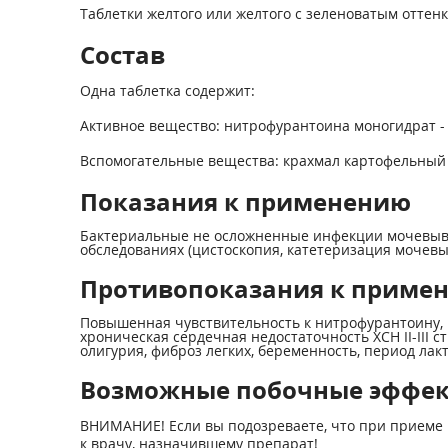
Таблетки желтого или желтого с зеленоватым оттен
Состав
Одна таблетка содержит:
Активное вещество: нитрофурантоина моногидрат - 
Вспомогательные вещества: крахмал картофельный - 4
Показания к применению
Бактериальные не осложненные инфекции мочевывод
обследованиях (цистоскопия, катетеризация мочевыв
Противопоказания к приме
Повышенная чувствительность к нитрофурантоину, 
хроническая сердечная недостаточность ХСН II-III 
олигурия, фиброз легких, беременность, период лакт
Возможные побочные эффе
ВНИМАНИЕ! Если вы подозреваете, что при приеме 
к врачу, назначившему препарат!