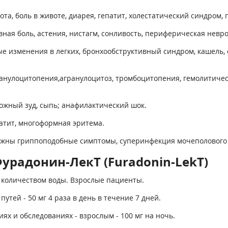
та, боль в животе, диарея, гепатит, холестатический синдром,
ная боль, астения, нистагм, сонливость, периферическая невр
 изменения в легких, бронхообструктивный синдром, кашель, о
анулоцитопения,агранулоцитоз, тромбоцитопения, гемолитичес
кожный зуд, сыпь; анафилактический шок.
атит, многоформная эритема.
можны гриппоподобные симптомы, суперинфекция мочеполового
урадонин-ЛекТ (Furadonin-LekT)
 количеством воды. Взрослые пациенты.
ей - 50 мг 4 раза в день в течение 7 дней.
х и обследованиях - взрослым - 100 мг на ночь.