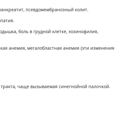
 панкреатит, псевдомембранозный колит.
опатия.
дышка, боль в грудной клетке, эозинофилия,
кая анемия, мегалобластная анемия (эти изменения
 тракта, чаще вызываемая синегнойной палочкой.