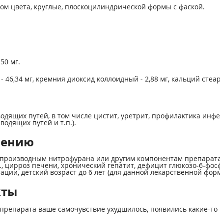
ком цвета, круглые, плоскоцилиндрической формы с фаской.
50 мг.
6,34 мг, кремния диоксид коллоидный - 2,88 мг, кальций стеара
ящих путей, в том числе цистит, уретрит, профилактика инфе
одящих путей и т.п.).
нению
производным нитрофурана или другим компонентам препарата,
ст., цирроз печени, хронический гепатит, дефицит глюкозо-6-фо
ации, детский возраст до 6 лет (для данной лекарственной фор
кты
препарата ваше самочувствие ухудшилось, появились какие-то 