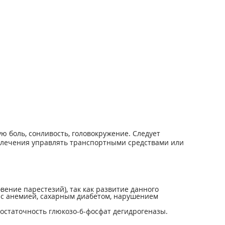
 боль, сонливость, головокружение. Следует
я лечения управлять транспортными средствами или
ние парестезий), так как развитие данного
 с анемией, сахарным диабетом, нарушением
статочность глюкозо-6-фосфат дегидрогеназы.