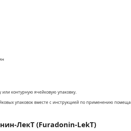
ин
у или контурную ячейковую упаковку.
ейковых упаковок вместе с инструкцией по применению помеща
ин-ЛекТ (Furadonin-LekT)