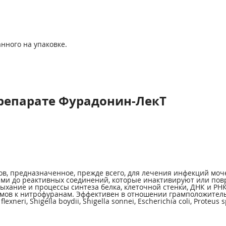
нного на упаковке.
репарате Фурадонин-ЛекТ
в, предназначенное, прежде всего, для лечения инфекций мо
ми до реактивных соединений, которые инактивируют или пов
ыхание и процессы синтеза белка, клеточной стенки, ДНК и Р
мов к нитрофуранам. Эффективен в отношении грамположительн
lexneri, Shigella boydii, Shigella sonnei, Escherichia coli, Proteus s