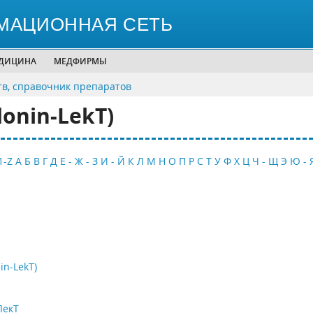
МАЦИОННАЯ СЕТЬ
ЕДИЦИНА
МЕДФИРМЫ
тв, справочник препаратов
onin-LekT)
1-Z
А
Б
В
Г
Д
Е - Ж - З
И - Й
К
Л
М
Н
О
П
Р
С
Т
У
Ф
Х
Ц
Ч - Щ
Э
Ю - 
n-LekT)
ЛекТ