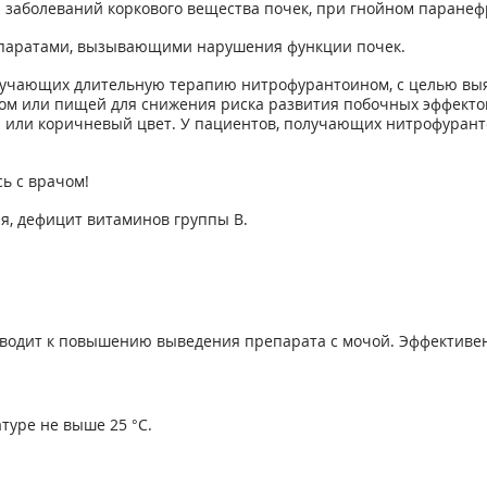
 заболеваний коркового вещества почек, при гнойном паранефр
епаратами, вызывающими нарушения функции почек.
учающих длительную терапию нитрофурантоином, с целью выя
ом или пищей для снижения риска развития побочных эффекто
й или коричневый цвет. У пациентов, получающих нитрофуран
ь с врачом!
я, дефицит витаминов группы В.
водит к повышению выведения препарата с мочой. Эффективен
туре не выше 25 °С.