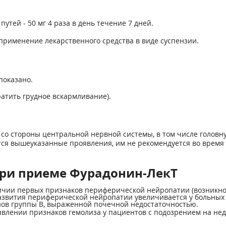
ей - 50 мг 4 раза в день течение 7 дней.
 применение лекарственного средства в виде суспензии.
показано.
атить грудное вскармливание).
 стороны центральной нервной системы, в том числе головную
тся вышеуказанные проявления, им не рекомендуется во врем
ри приеме Фурадонин-ЛекТ
ии первых признаков периферической нейропатии (возникнове
азвития периферической нейропатии увеличивается у больных
нов группы В, выраженной почечной недостаточностью.
лении признаков гемолиза у пациентов с подозрением на недо