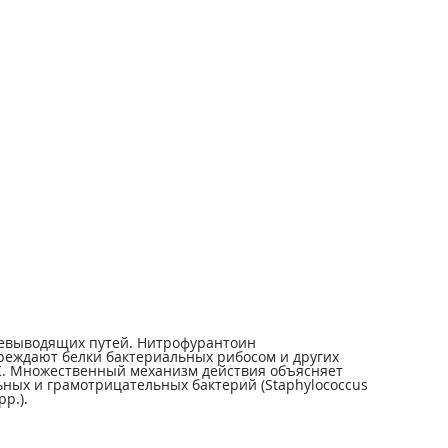
чевыводящих путей. Нитрофурантоин
реждают белки бактериальных рибосом и других
НК. Множественный механизм действия объясняет
ых и грамотрицательных бактерий (Staphylococcus
pp.).