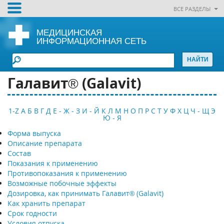
ВСЕ РАЗДЕЛЫ
МЕДИЦИНСКАЯ
ИНФОРМАЦИОННАЯ СЕТЬ
Галавит® (Galavit)
1-Z
А
Б
В
Г
Д
Е - Ж - З
И - Й
К
Л
М
Н
О
П
Р
С
Т
У
Ф
Х
Ц
Ч - Щ
Э
Ю - Я
Форма выпуска
Описание препарата
Состав
Показания к применению
Противопоказания к применению
Возможные побочные эффекты
Дозировка, как принимать Галавит® (Galavit)
Как хранить препарат
Срок годности
Условия отпуска