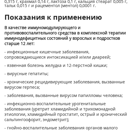
0,315 г, крахмал 0,14 г, лактоза 0,1 г, кальция стеарат 0,005 г,
тальк 0,015 г и рацементол (ментол) 0,0001 г.
Показания к применению
В качестве иммуномодулирующего и
противовоспалительного средства в комплексной терапии
иммунодефицитных состояний у взрослых и подростков
старше 12 лет:
- инфекционные кишечные заболевания,
сопровождающиеся интоксикацией и/или диареей;
- язвенная болезнь желудка и 12-перстной кишки;
- вирусные гепатиты;
- хронические рецидивирующие заболевания, вызванные
вирусом герпеса;
- заболевания, вызванные вирусом папилломы человека;
- инфекционно-воспалительные урогенитальные
заболевания (уретрит хламидийной и трихомонадной
этиологии, хламидийный простатит, острый и хронический
сальпингоофорит, эндометрит);
- гнойно-воспалительные заболевания органов малого