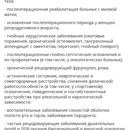
таза;
- послеоперационная реабилитация больных с миомой
матки;
- осложнения послеоперационного периода у женщин
репродуктивного возраста;
- гнойные хирургические заболевания (ожоговые
поражения, хронический остеомиелит, гангренозный
аппендицит с оментитом, перитонит, гнойный плеврит);
- послеоперационные гнойно-септические осложнения и
их профилактика (в том числе, у онкологических больных);
- хронический рецидивирующий фурункулез, рожа;
- астенические состояния, невротические и
соматоформные расстройства, снижение физической
работоспособности (в том числе, у спортсменов);
психические, поведенческие и постабстинентные
расстройства при алкогольной и наркотической
зависимости;
- воспалительные заболевания слизистой оболочки
полости рта и горла, заболевания пародонта;
- частые рецидивирующие заболевания дыхательных
путей и ЛОР-органов бактериальной и вирусной этиологии