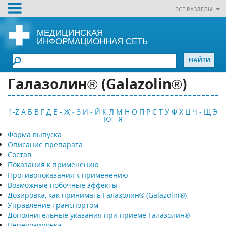
ВСЕ РАЗДЕЛЫ
МЕДИЦИНСКАЯ
ИНФОРМАЦИОННАЯ СЕТЬ
Галазолин® (Galazolin®)
1-Z
А
Б
В
Г
Д
Е - Ж - З
И - Й
К
Л
М
Н
О
П
Р
С
Т
У
Ф
Х
Ц
Ч - Щ
Э
Ю - Я
Форма выпуска
Описание препарата
Состав
Показания к применению
Противопоказания к применению
Возможные побочные эффекты
Дозировка, как принимать Галазолин® (Galazolin®)
Управление транспортом
Дополнительные указания при приеме Галазолин®
Передозировка