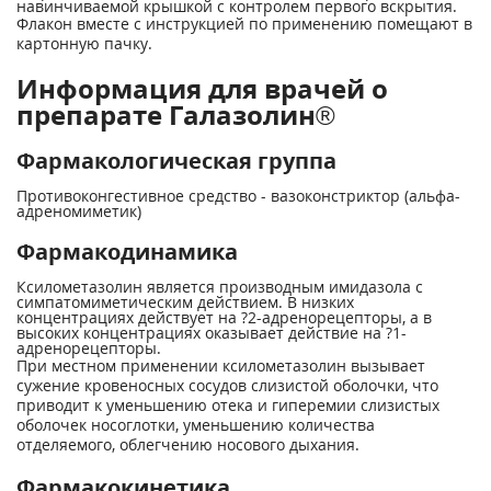
навинчиваемой крышкой с контролем первого вскрытия.
Флакон вместе с инструкцией по применению помещают в
картонную пачку.
Информация для врачей о
препарате Галазолин®
Фармакологическая группа
Противоконгестивное средство - вазоконстриктор (альфа-
адреномиметик)
Фармакодинамика
Ксилометазолин является производным имидазола с
симпатомиметическим действием. В низких
концентрациях действует на ?
2
-адренорецепторы, а в
высоких концентрациях оказывает действие на ?
1
-
адренорецепторы.
При местном применении ксилометазолин вызывает
сужение кровеносных сосудов слизистой оболочки, что
приводит к уменьшению отека и гиперемии слизистых
оболочек носоглотки, уменьшению количества
отделяемого, облегчению носового дыхания.
Фармакокинетика