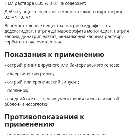
1 мл раствора 0,05 % и 0,1 % содержит:
Действующее вещество: ксилометазолина гидрохлорид -
0,5 мг; 1,0 мг
Вспомогательные вещества: натрия гидрофосфата
додекагидрат, натрия дигидрофосфата моногидрат, натрия
хлорид, динатрия эдетат, бензалкония хлорида раствор,
сорбитол, вода очищенная.
Показания к применению
- острый ринит вирусного или бактериального генеза;
- аллергический ринит;
- острый или хронический синусит;
- поллиноз;
- средний отит - с целью уменьшения отека слизистой
оболочки носоглотки.
Противопоказания к
применению
- повышенная чувствительность к компонентам