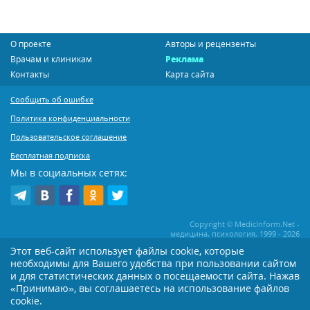
О проекте
Авторы и рецензенты
Врачам и клиникам
Реклама
Контакты
Карта сайта
Сообщить об ошибке
Политика конфиденциальности
Пользовательское соглашение
Бесплатная подписка
Мы в социальных сетях:
Copyright © MedicInform.Net -
медицина, психология, 1999 - 2026
Этот веб-сайт использует файлы cookie, которые
необходимы для Вашего удобства при пользовании сайтом
Копирование или иное распространение статей нашего сайта строго
воспрещается. Копирование раздела "Новости" допускается при наличии
и для статистических данных о посещаемости сайта. Нажав
активной открытой для поисковиков ссылки на MedicInform.Net
«Принимаю», вы соглашаетесь на использование файлов
cookie.
Материалы на сайте представлены в справочных целях. Редакция не всегда
разделяет мнение авторов опубликованных материалов. Перед