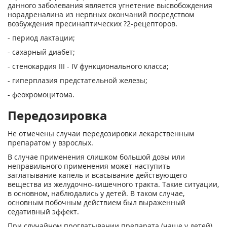
данного заболевания является угнетение высвобождения
норадреналина из нервных окончаний посредством
возбуждения пресинаптических ?
2
-рецепторов.
- период лактации;
- сахарный диабет;
- стенокардия III - IV функционального класса;
- гиперплазия предстательной железы;
- феохромоцитома.
Передозировка
Не отмечены случаи передозировки лекарственным
препаратом у взрослых.
В случае применения слишком большой дозы или
неправильного применения может наступить
заглатывание капель и всасывание действующего
вещества из желудочно-кишечного тракта. Такие ситуации,
в основном, наблюдались у детей. В таком случае,
основным побочным действием был выраженный
седативный эффект.
При случайном проглатывании препарата (чаще у детей)