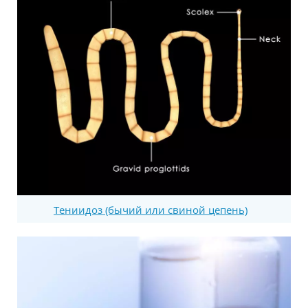
Тениидоз (бычий или свиной цепень)