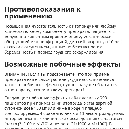
Противопоказания к
применению
Повышенная чувствительность к итоприду или любому
вспомогательному компоненту препарата; пациенты с
желудочно-кишечным кровотечением, механической
обструкцией или перфорацией; детский возраст до 16 лет
(в связи с отсутствием данных по безопасности);
беременность и период грудного вскармливания.
Возможные побочные эффекты
ВНИМАНИЕ! Если вы подозреваете, что при приеме
препарата ваше самочувствие ухудшилось, появились
какие-то побочные эффекты, нужно сразу же обратиться
очно к врачу, назначившему препарат!
Следующие побочные эффекты наблюдались у 998
пациентов при применении итоприда в стандартной
суточной дозе 150 мг или ниже в ходе 4 плацебо-
контролируемых, 4 сравнительных и 13 неконтролируемых
интервенционных клинических исследованиях с частотой
[часто (?1/100 и <1/10) и нечасто (?1/1000 и <1/100)]. В
категориях с частотой очень часто (?1/10), редко (?1/10000 и