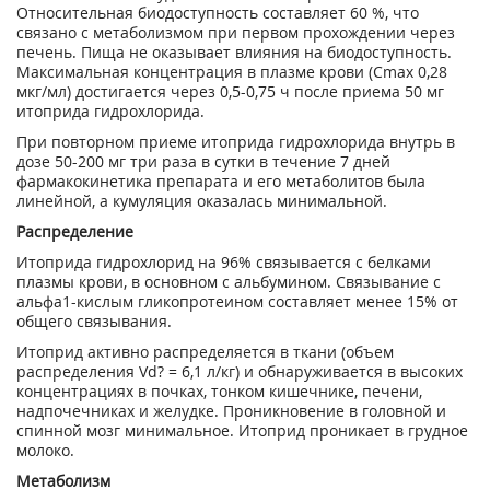
Относительная биодоступность составляет 60 %, что
связано с метаболизмом при первом прохождении через
печень. Пища не оказывает влияния на биодоступность.
Максимальная концентрация в плазме крови (С
m
ах
0,28
мкг/мл) достигается через 0,5-0,75 ч после приема 50 мг
итоприда гидрохлорида.
При повторном приеме итоприда гидрохлорида внутрь в
дозе 50-200 мг три раза в сутки в течение 7 дней
фармакокинетика препарата и его метаболитов была
линейной, а кумуляция оказалась минимальной.
Распределение
Итоприда гидрохлорид на 96% связывается с белками
плазмы крови, в основном с альбумином. Связывание с
альфа1-кислым гликопротеином составляет менее 15% от
общего связывания.
Итоприд активно распределяется в ткани (объем
распределения Vd
?
= 6,1 л/кг) и обнаруживается в высоких
концентрациях в почках, тонком кишечнике, печени,
надпочечниках и желудке. Проникновение в головной и
спинной мозг минимальное. Итоприд проникает в грудное
молоко.
Метаболизм