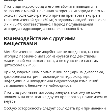
Итоприда гидрохлорид и его метаболиты выводятся в
основном с мочой. Почечная экскреция итоприда и его N-
оксида после однократного приема препарата внутрь в
терапевтической дозе (50 мг) у здоровых людей составляла
3,7 и 75,4% соответственно. Период полувыведения
итоприда гидрохлорида составляет около 6 ч.
Взаимодействие с другими
веществами
Метаболическое взаимодействие не ожидается, так как
итоприд первично метаболизируется под действием
флавиновой монооксигеназы, а не с участием системы
цитохрома CYP450.
При одновременном применении варфарина, диазепама,
диклофенака натрия, тиклопидина гидрохлорида,
нифедипина и никардипина гидрохлорида изменений
связывания с белками не наблюдалось.
Итоприд усиливает моторику желудка, поэтому он может
повлиять на всасывание других препаратов, принимаемых
внутрь.
Особую осторожность следует соблюдать при применении