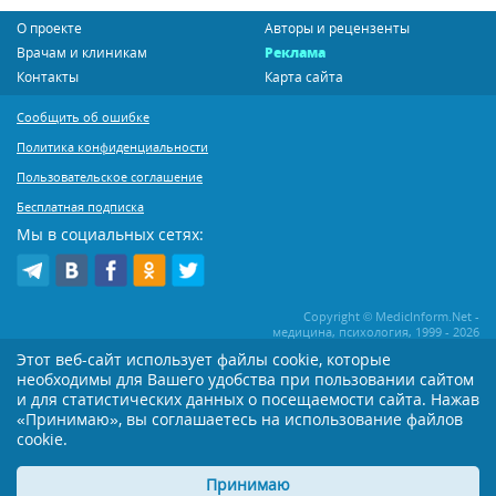
О проекте
Авторы и рецензенты
Врачам и клиникам
Реклама
Контакты
Карта сайта
Сообщить об ошибке
Политика конфиденциальности
Пользовательское соглашение
Бесплатная подписка
Мы в социальных сетях:
Copyright © MedicInform.Net -
медицина, психология, 1999 - 2026
Этот веб-сайт использует файлы cookie, которые
необходимы для Вашего удобства при пользовании сайтом
Копирование или иное распространение статей нашего сайта строго
воспрещается. Копирование раздела "Новости" допускается при наличии
и для статистических данных о посещаемости сайта. Нажав
активной открытой для поисковиков ссылки на MedicInform.Net
«Принимаю», вы соглашаетесь на использование файлов
Материалы на сайте представлены в справочных целях. Редакция не всегда
cookie.
разделяет мнение авторов опубликованных материалов. Перед
применением тех или иных рекомендаций настоятельно рекомендуется
Принимаю
посоветоваться с Вашим лечащим врачом!