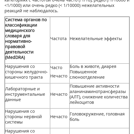
<1/1000) или очень редко (< 1/10000) нежелательных
реакций не наблюдалось.
Система органов по
классификации
медицинского
словаря для
Частота
Нежелательные эффекты
нормативно-
правовой
деятельности
(MedDRA)
Нарушения со
Боль в животе, диарея
Часто
стороны желудочно-
Повышенное
Нечасто
кишечного тракта
слюноотделение
Повышение активности
Лабораторные и
аланинаминотрансферазы
инструментальные
Нечасто
(АЛТ), снижение количества
данные
лейкоцитов
Нарушения со
Головокружение, головная
стороны нервной
Нечасто
боль
системы
Нарушения со