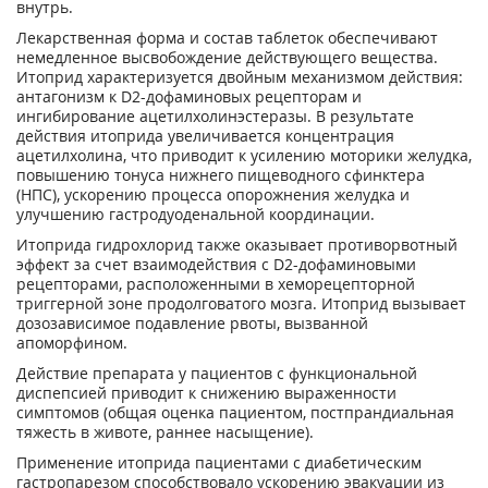
внутрь.
Лекарственная форма и состав таблеток обеспечивают
немедленное высвобождение действующего вещества.
Итоприд характеризуется двойным механизмом действия:
антагонизм к D
2
-дофаминовых рецепторам и
ингибирование ацетилхолинэстеразы. В результате
действия итоприда увеличивается концентрация
ацетилхолина, что приводит к усилению моторики желудка,
повышению тонуса нижнего пищеводного сфинктера
(НПС), ускорению процесса опорожнения желудка и
улучшению гастродуоденальной координации.
Итоприда гидрохлорид также оказывает противорвотный
эффект за счет взаимодействия с D
2
-дофаминовыми
рецепторами, расположенными в хеморецепторной
триггерной зоне продолговатого мозга. Итоприд вызывает
дозозависимое подавление рвоты, вызванной
апоморфином.
Действие препарата у пациентов с функциональной
диспепсией приводит к снижению выраженности
симптомов (общая оценка пациентом, постпрандиальная
тяжесть в животе, раннее насыщение).
Применение итоприда пациентами с диабетическим
гастропарезом способствовало ускорению эвакуации из