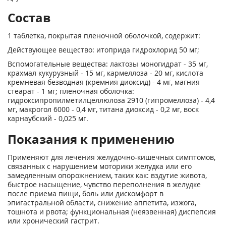
Состав
1 таблетка, покрытая пленочной оболочкой, содержит:
Действующее вещество: итоприда гидрохлорид 50 мг;
Вспомогательные вещества: лактозы моногидрат - 35 мг,
крахмал кукурузный - 15 мг, кармеллоза - 20 мг, кислота
кремневая безводная (кремния диоксид) - 4 мг, магния
стеарат - 1 мг; пленочная оболочка:
гидроксипропилметилцеллюлоза 2910 (гипромеллоза) - 4,4
мг, макрогол 6000 - 0,4 мг, титана диоксид - 0,2 мг, воск
карнаубский - 0,025 мг.
Показания к применению
Применяют для лечения желудочно-кишечных симптомов,
связанных с нарушением моторики желудка или его
замедленным опорожнением, таких как: вздутие живота,
быстрое насыщение, чувство переполнения в желудке
после приема пищи, боль или дискомфорт в
эпигастральной области, снижение аппетита, изжога,
тошнота и рвота; функциональная (неязвенная) диспепсия
или хронический гастрит.