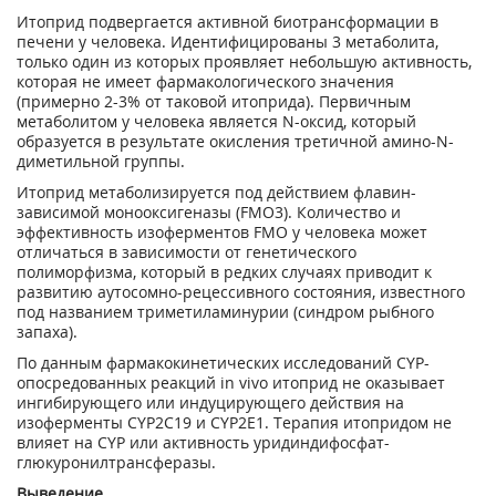
Итоприд подвергается активной биотрансформации в
печени у человека. Идентифицированы 3 метаболита,
только один из которых проявляет небольшую активность,
которая не имеет фармакологического значения
(примерно 2-3% от таковой итоприда). Первичным
метаболитом у человека является N-оксид, который
образуется в результате окисления третичной амино-N-
диметильной группы.
Итоприд метаболизируется под действием флавин-
зависимой монооксигеназы (FMО3). Количество и
эффективность изоферментов FMO у человека может
отличаться в зависимости от генетического
полиморфизма, который в редких случаях приводит к
развитию аутосомно-рецессивного состояния, известного
под названием триметиламинурии (синдром рыбного
запаха).
По данным фармакокинетических исследований CYP-
опосредованных реакций in vivo итоприд не оказывает
ингибирующего или индуцирующего действия на
изоферменты CYP2C19 и CYP2E1. Терапия итопридом не
влияет на CYP или активность уридиндифосфат-
глюкуронилтрансферазы.
Выведение