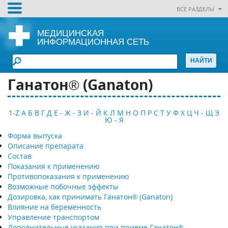
ВСЕ РАЗДЕЛЫ
МЕДИЦИНСКАЯ
ИНФОРМАЦИОННАЯ СЕТЬ
Ганатон® (Ganaton)
1-Z
А
Б
В
Г
Д
Е - Ж - З
И - Й
К
Л
М
Н
О
П
Р
С
Т
У
Ф
Х
Ц
Ч - Щ
Э
Ю - Я
Форма выпуска
Описание препарата
Состав
Показания к применению
Противопоказания к применению
Возможные побочные эффекты
Дозировка, как принимать Ганатон® (Ganaton)
Влияние на беременность
Управление транспортом
Дополнительные указания при приеме Ганатон®