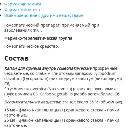
Фармакодинамика
Фармакокинетика
Взаимодействие с другими веществами
Гомеопатический препарат, применяемый при
заболеваниях ЖКТ.
Фармако-терапевтическая группа
Гомеопатическое средство.
Состав
Капли для приема внутрь гомеопатические
прозрачные,
бесцветные, со слабым спиртовым запахом. Lycopodium
clavatum (Lycopodium) (ликоподиум клаватум (ликоподиум))
C6,
Stryсhnos nux-vomiсa (Nux vomiсa) (стрихнос нукс-вомика
(нукс вомика)) C3, Carbo vegetabilis (карбо вегетабилис) C6.
Вспомогательные вещества
: этанол около 36 % (объемных).
15 мл - флакон-капельницы (1) оранжевого стекла - пачки
картонные.
25 мл - флакон-капельницы (1) оранжевого стекла - пачки
картонные.