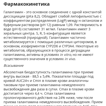
Фармакокинетика
Галантамин - это основное соединение с одной константой
диссоциации (рКа 8,2). Обладает слабой липофильностью с
коэффициентом распределения (LogP) между н-октанолом и
буферным раствором (рН 12) равным 1,09. Растворимость в
воде (рН 6) составляет 31 мг/мл. Галантамин имеет 3
хиральных центра. S, R, S-конфигурация является
естественной (природной). Галантамин частично
метаболизируется с помощью различных цитохромов, в
основном, изоферментов CYP2D6 и CYP3A4. Некоторые из
метаболитов, образующихся в процессе деградации
галантамина, активны в условиях
in vitro
, но не имеют
существенного значения в условиях
in vivo
.
Всасывание
Абсолютная биодоступность галантамина при приеме
внутрь высокая - 88,5 ± 5,4%. Показатели площади под
кривой AUC
24ч
и C
min
в плазме крови аналогичны
таковым при приеме галантамина немедленного
высвобождения два раза в сутки. С
mах
в плазме крови
достигается через 4,4 ч. С
mаx
галантамина
пролонгированного действия на 24% ниже, чем после
приема галантамина немедленного высвобождения. Прием