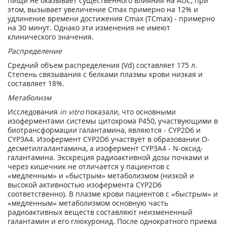
пищи не оказывает существенного влияния на AUC, при
этом, вызывает увеличение С
mах
примерно на 12% и
удлинение времени достижения С
max
(ТС
mах
) - примерно
на 30 минут. Однако эти изменения не имеют
клинического значения.
Распределение
Средний объем распределения (Vd) составляет 175 л.
Степень связывания с белками плазмы крови низкая и
составляет 18%.
Метаболизм
Исследования
in vitro
показали, что основными
изоферментами системы цитохрома Р450, участвующими в
биотрансформации галантамина, являются - CYP2D6 и
CYP3A4. Изофермент CYP2D6 участвует в образовании О-
десметилгалантамина, а изофермент CYP3A4 - N-оксид-
галантамина. Экскреция радиоактивной дозы почками и
через кишечник не отличается у пациентов с
«медленным» и «быстрым» метаболизмом (низкой и
высокой активностью изофермента CYP2D6
соответственно). В плазме крови пациентов с «быстрым» и
«медленным» метаболизмом основную часть
радиоактивных веществ составляют неизмененный
галантамин и его глюкуронид. После однократного приема