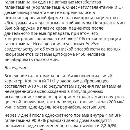
галантамина ни один из активных метаболитов
галантамина (норгалантамин, О-десметилгалантамин и О-
десметилноргалантамин) не определялись в
неконъюгироваиной форме в плазме крови пациентов с
«быстрым» и «медленным» метаболизмом. Норгалантамин
был обнаружен в плазме крови пациентов после
длительного приема препарата, при этом, его
концентрация составляла не более 10% от концентрации
галантамина. Исследования в условиях
in vitro
свидетельствуют об очень низкой способности основных
изоферментов системы цитохрома Р450 человека
ингибировать галантамин.
Выведение
Выведение галантамина носит биэкспоненциальиый
характер. Конечный T
1/2
у здоровых добровольцев
составляет 8-10 ч. По результатам изучения галантамина
немедленного высвобождения в популяционных
исследованиях клиренс при приеме галантамина внутрь в
целевой популяции, как правило, составляет около 200 мл/
мин с межиндивидуальной вариабельностью 30%.
Через 7 дней после однократного приема внутрь 4 мг
3
Н-
галантамина 90-97% радиоактивной дозы выводится
почками в виде неизмененного галантамина и 2,2-6,3% -