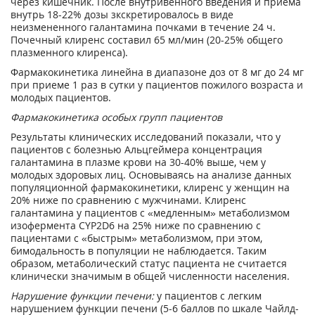
через кишечник. После внутривенного введения и приема
внутрь 18-22% дозы зкскретировалось в виде
неизмененного галантамина почками в течение 24 ч.
Почечный клиренс составил 65 мл/мин (20-25% общего
плазменного клиренса).
Фармакокинетика линейна в диапазоне доз от 8 мг до 24 мг
при приеме 1 раз в сутки у пациентов пожилого возраста и
молодых пациентов.
Фармакокинетика особых групп пациентов
Результаты клинических исследований показали, что у
пациентов с болезнью Альцгеймера концентрация
галантамина в плазме крови на 30-40% выше, чем у
молодых здоровых лиц. Основываясь на анализе данных
популяционной фармакокинетики, клиренс у женщин на
20% ниже по сравнению с мужчинами. Клиренс
галантамина у пациентов с «медленным» метаболизмом
изофермента CYP2D6 на 25% ниже по сравнению с
пациентами с «быстрым» метаболизмом, при этом,
бимодальность в популяции не наблюдается. Таким
образом, метаболический статус пациента не считается
клинически значимым в общей численности населения.
Нарушение функции печени:
у пациентов с легким
нарушением функции печени (5-6 баллов по шкале Чайлд-