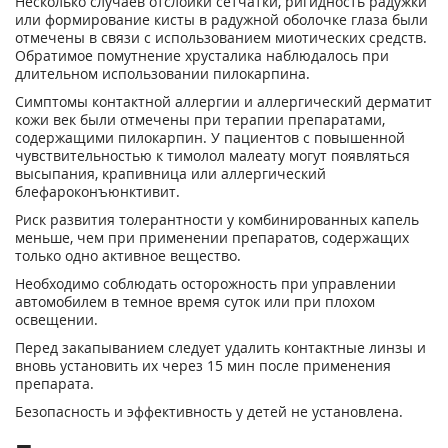
Несколько случаев отслойки сетчатки, ригидность радужки
или формирование кисты в радужной оболочке глаза были
отмечены в связи с использованием миотических средств.
Обратимое помутнение хрусталика наблюдалось при
длительном использовании пилокарпина.
Симптомы контактной аллергии и аллергический дерматит
кожи век были отмечены при терапии препаратами,
содержащими пилокарпин. У пациентов с повышенной
чувствительностью к тимолол малеату могут появляться
высыпания, крапивница или аллергический
блефароконъюнктивит.
Риск развития толерантности у комбинированных капель
меньше, чем при применении препаратов, содержащих
только одно активное вещество.
Необходимо соблюдать осторожность при управлении
автомобилем в темное время суток или при плохом
освещении.
Перед закапыванием следует удалить контактные линзы и
вновь установить их через 15 мин после применения
препарата.
Безопасность и эффективность у детей не установлена.