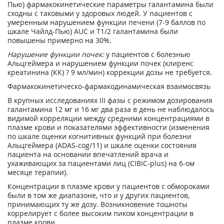
Пью) фармакокинетические параметры галантамина были
сходны с таковыми у здоровых людей. У пациентов с
умеренным нарушением функции печени (7-9 баллов по
шкале Чайлд-Пью) AUC и T
1/2
галантамина были
повышены примерно на 30%.
Нарушение функции почек:
у пациентов с болезнью
Альцгеймера и нарушением функции почек (клиренс
креатинина (КК) ? 9 мл/мин) коррекции дозы не требуется.
Фармакокинетическо-фармакодинамическая взаимосвязь
В крупных исследованиях III фазы с режимом дозирования
галантамина 12 мг и 16 мг два раза в день не наблюдалось
видимой корреляции между средними концентрациями в
плазме крови и показателями эффективности (изменения
по шкале оценки когнитивных функций при болезни
Альцгеймера (ADAS-cog/11) и шкале оценки состояния
пациента на основании впечатлений врача и
ухаживающих за пациентами лиц (CIBIC-plus) на 6-ом
месяце терапии).
Концентрации в плазме крови у пациентов с обмороками
были в том же диапазоне, что и у других пациентов,
принимающих ту же дозу. Возникновение тошноты
коррелирует с более высоким пиком концентрации в
плазме крови.