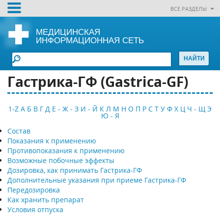
ВСЕ РАЗДЕЛЫ
МЕДИЦИНСКАЯ
ИНФОРМАЦИОННАЯ СЕТЬ
Гастрика-ГФ (Gastricа-GF)
1-Z
А
Б
В
Г
Д
Е - Ж - З
И - Й
К
Л
М
Н
О
П
Р
С
Т
У
Ф
Х
Ц
Ч - Щ
Э
Ю - Я
Состав
Показания к применению
Противопоказания к применению
Возможные побочные эффекты
Дозировка, как принимать Гастрика-ГФ
Дополнительные указания при приеме Гастрика-ГФ
Передозировка
Как хранить препарат
Условия отпуска