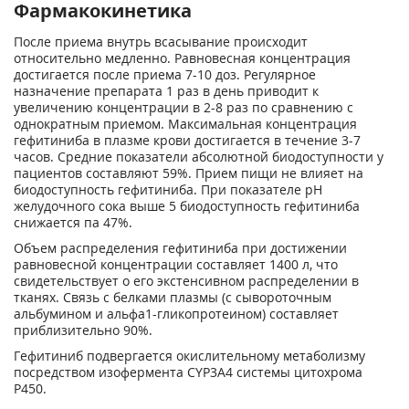
Фармакокинетика
После приема внутрь всасывание происходит
относительно медленно. Равновесная концентрация
достигается после приема 7-10 доз. Регулярное
назначение препарата 1 раз в день приводит к
увеличению концентрации в 2-8 раз по сравнению с
однократным приемом. Максимальная концентрация
гефитиниба в плазме крови достигается в течение 3-7
часов. Средние показатели абсолютной биодоступности у
пациентов составляют 59%. Прием пищи не влияет на
биодоступность гефитиниба. При показателе pH
желудочного сока выше 5 биодоступность гефитиниба
снижается па 47%.
Объем распределения гефитиниба при достижении
равновесной концентрации составляет 1400 л, что
свидетельствует о его экстенсивном распределении в
тканях. Связь с белками плазмы (с сывороточным
альбумином и альфа
1
-гликопротеином) составляет
приблизительно 90%.
Гефитиниб подвергается окислительному метаболизму
посредством изофермента CYP3A4 системы цитохрома
Р450.