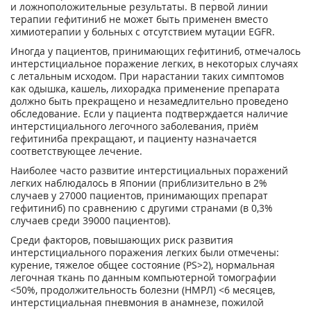
и ложноположительные результаты. В первой линии
терапии гефитиниб не может быть применен вместо
химиотерапии у больных с отсутствием мутации EGFR.
Иногда у пациентов, принимающих гефитиниб, отмечалось
интерстициальное поражение легких, в некоторых случаях
с летальным исходом. При нарастании таких симптомов
как одышка, кашель, лихорадка применение препарата
должно быть прекращено и незамедлительно проведено
обследование. Если у пациента подтверждается наличие
интерстициального легочного заболевания, приём
гефитиниба прекращают, и пациенту назначается
соответствующее лечение.
Наиболее часто развитие интерстициальных поражений
легких наблюдалось в Японии (приблизительно в 2%
случаев у 27000 пациентов, принимающих препарат
гефитиниб) по сравнению с другими странами (в 0,3%
случаев среди 39000 пациентов).
Среди факторов, повышающих риск развития
интерстициального поражения легких были отмечены:
курение, тяжелое общее состояние (PS>2), нормальная
легочная ткань по данным компьютерной томографии
<50%, продолжительность болезни (НМРЛ) <6 месяцев,
интерстициальная пневмония в анамнезе, пожилой