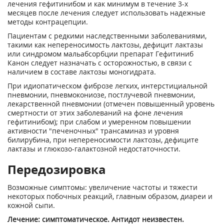
лечения гефитинибом и как минимум в течение 3-х
месяцев после лечения следует использовать надежные
методы контрацепции.
Пациентам с редкими наследственными заболеваниями,
такими как непереносимость лактозы, дефицит лактазы
или синдромом мальабсорбции препарат Гефитиниб
Канон следует назначать с осторожностью, в связи с
наличием в составе лактозы моногидрата.
При идиопатическом фиброзе легких, интерстициальной
пневмонии, пневмокониозе, постлучевой пневмонии,
лекарственной пневмонии (отмечен повышенный уровень
смертности от этих заболеваний на фоне лечения
гефитинибом); при слабом и умеренном повышении
активности "печеночных" трансаминаз и уровня
билирубина, при непереносимости лактозы, дефиците
лактазы и глюкозо-галактозной недостаточности.
Передозировка
Возможные симптомы: увеличение частоты и тяжести
некоторых побочных реакций, главным образом, диареи и
кожной сыпи.
Лечение: симптоматическое. Антидот неизвестен.