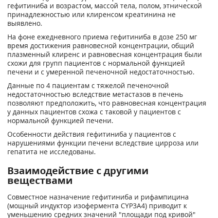
гефитиниба и возрастом, массой тела, полом, этнической
принадлежностью или клиренсом креатинина не
выявлено.
На фоне ежедневного приема гефитиниба в дозе 250 мг
время достижения равновесной концентрации, общий
плазменный клиренс и равновесная концентрация были
схожи для групп пациентов с нормальной функцией
печени и с умеренной печеночной недостаточностью.
Данные по 4 пациентам с тяжелой печеночной
недостаточностью вследствие метастазов в печень
позволяют предположить, что равновесная концентрация
у данных пациентов схожа с таковой у пациентов с
нормальной функцией печени.
Особенности действия гефитиниба у пациентов с
нарушениями функции печени вследствие цирроза или
гепатита не исследованы.
Взаимодействие с другими
веществами
Совместное назначение гефитиниба и рифампицина
(мощный индуктор изофермента CYP3A4) приводит к
уменьшению средних значений "площади под кривой"