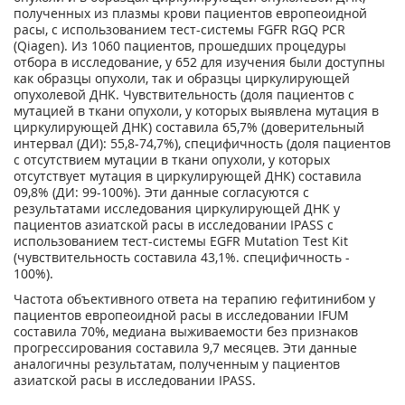
полученных из плазмы крови пациентов европеоидной
расы, с использованием тест-системы FGFR RGQ PCR
(Qiagen). Из 1060 пациентов, прошедших процедуры
отбора в исследование, у 652 для изучения были доступны
как образцы опухоли, так и образцы циркулирующей
опухолевой ДНK. Чувствительность (доля пациентов с
мутацией в ткани опухоли, у которых выявлена мутация в
циркулирующей ДНК) составила 65,7% (доверительный
интервал (ДИ): 55,8-74,7%), специфичность (доля пациентов
с отсутствием мутации в ткани опухоли, у которых
отсутствует мутация в циркулирующей ДНК) составила
09,8% (ДИ: 99-100%). Эти данные согласуются с
результатами исследования циркулирующей ДНК у
пациентов азиатской расы в исследовании IPASS с
использованием тест-системы EGFR Mutation Test Kit
(чувствительность составила 43,1%. специфичность -
100%).
Частота объективного ответа на терапию гефитинибом у
пациентов европеоидной расы в исследовании IFUM
составила 70%, медиана выживаемости без признаков
прогрессирования составила 9,7 месяцев. Эти данные
аналогичны результатам, полученным у пациентов
азиатской расы в исследовании IPASS.