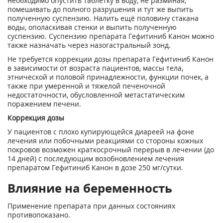
необходимо опустить таблетку в воду, не разминая,
помешивать до полного разрушения и тут же выпить
полученную суспензию. Налить ещё половину стакана
воды, ополаскивая стенки и выпить полученную
суспензию. Суспензию препарата Гефитиниб Канон можно
также назначать через назогастральный зонд.
Не требуется коррекции дозы препарата Гефитиниб Канон
в зависимости от возраста пациентов, массы тела,
этнической и половой принадлежности, функции почек, а
также при умеренной и тяжелой печеночной
недостаточности, обусловленной метастатическим
поражением печени.
Коррекция дозы
У пациентов с плохо купирующейся диареей на фоне
лечения или побочными реакциями со стороны кожных
покровов возможен краткосрочный перерыв в лечении (до
14 дней) с последующим возобновлением лечения
препаратом Гефитиниб Канон в дозе 250 мг/сутки.
Влияние на беременность
Применение препарата при данных состояниях
противопоказано.