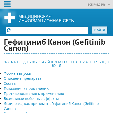
ВСЕ РАЗДЕЛЫ
МЕДИЦИНСКАЯ
ИНФОРМАЦИОННАЯ СЕТЬ
Гефитиниб Канон (Gefitinib
Canon)
1-Z
А
Б
В
Г
Д
Е - Ж - З
И - Й
К
Л
М
Н
О
П
Р
С
Т
У
Ф
Х
Ц
Ч - Щ
Э
Ю - Я
Форма выпуска
Описание препарата
Состав
Показания к применению
Противопоказания к применению
Возможные побочные эффекты
Дозировка, как принимать Гефитиниб Канон (Gefitinib
Canon)