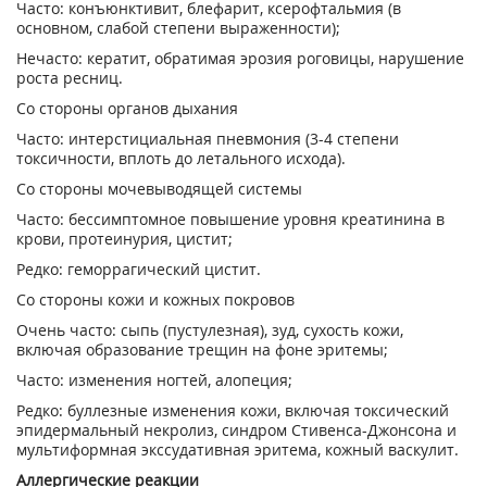
Часто: конъюнктивит, блефарит, ксерофтальмия (в
основном, слабой степени выраженности);
Нечасто: кератит, обратимая эрозия роговицы, нарушение
роста ресниц.
Со стороны органов дыхания
Часто: интерстициальная пневмония (3-4 степени
токсичности, вплоть до летального исхода).
Со стороны мочевыводящей системы
Часто: бессимптомное повышение уровня креатинина в
крови, протеинурия, цистит;
Редко: геморрагический цистит.
Со стороны кожи и кожных покровов
Очень часто: сыпь (пустулезная), зуд, сухость кожи,
включая образование трещин на фоне эритемы;
Часто: изменения ногтей, алопеция;
Редко: буллезные изменения кожи, включая токсический
эпидермальный некролиз, синдром Стивенса-Джонсона и
мультиформная экссудативная эритема, кожный васкулит.
Аллергические реакции