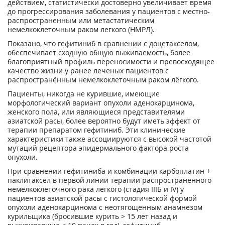
действием, статистически достоверно увеличивает время
до прогрессирования заболевания у пациентов с местно-
распространенным или метастатическим
немелкоклеточным раком легкого (НMPЛ).
Показано, что гефитиниб в сравнении с доцетакселом,
обеспечивает сходную общую выживаемость, более
благоприятный профиль переносимости и превосходящее
качество жизни у ранее леченых пациентов с
распространённым немелкоклеточным раком лёгкого.
Пациенты, никогда не курившие, имеющие
морфологический вариант опухоли аденокарцинома,
женского пола, или являющиеся представителями
азиатской расы, более вероятно будут иметь эффект от
терапии препаратом гефитиниб. Эти клинические
характеристики также ассоциируются с высокой частотой
мутаций рецептора эпидермального фактора роста
опухоли.
При сравнении гефитиниба и комбинации карбоплатин +
паклитаксел в первой линии терапии распространенного
немелкоклеточного рака легкого (стадия IIIБ и IV) у
пациентов азиатской расы с гистологической формой
опухоли аденокарцинома с неотягощенным анамнезом
курильщика (бросившие курить > 15 лет назад и