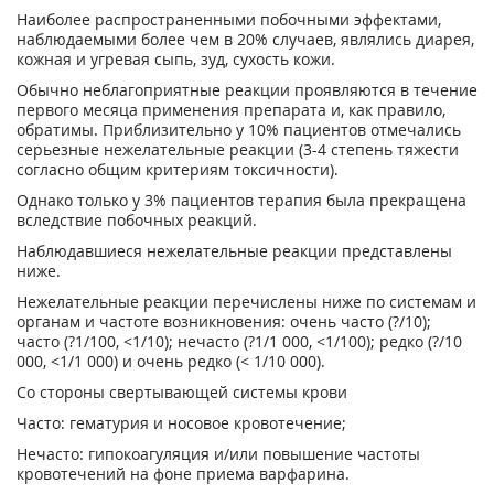
Наиболее распространенными побочными эффектами,
наблюдаемыми более чем в 20% случаев, являлись диарея,
кожная и угревая сыпь, зуд, сухость кожи.
Обычно неблагоприятные реакции проявляются в течение
первого месяца применения препарата и, как правило,
обратимы. Приблизительно у 10% пациентов отмечались
серьезные нежелательные реакции (3-4 степень тяжести
согласно общим критериям токсичности).
Однако только у 3% пациентов терапия была прекращена
вследствие побочных реакций.
Наблюдавшиеся нежелательные реакции представлены
ниже.
Нежелательные реакции перечислены ниже по системам и
органам и частоте возникновения: очень часто (?/10);
часто (?1/100, <1/10); нечасто (?1/1 000, <1/100); редко (?/10
000, <1/1 000) и очень редко (< 1/10 000).
Со стороны свертывающей системы крови
Часто: гематурия и носовое кровотечение;
Нечасто: гипокоагуляция и/или повышение частоты
кровотечений на фоне приема варфарина.