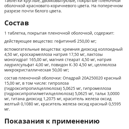
Таблетки круглые, двояковыпуклые, покрытые пленочной
оболочкой красновато-коричневого цвета. На поперечном
разрезе почти белого цвета.
Состав
1 таблетка, покрытая пленочной оболочкой, содержит:
действующее вещество: гефитиниб 250,00 мг;
вспомогательные вещества: кремния диоксид коллоидный
4,50 мг, кроскармеллоза натрия 17,50 мг, лактозы
моногидрат 165,00 мг, магния стеарат 4,50 мг, натрия
лаурилсульфат 4,00 мг, повидон К-30 4,50 мг, целлюлоза
микрокристаллическая 50,00 мг;
состав пленочной оболочки: Опадрай 20А250020 красный
15,00 мг, в том числе: гипролоза
(гидроксипропилцеллюлоза) 5,0625 мг, гипромеллоза
(гидроксипропилметилцеллюлоза) 5,0625 мг, тальк 3,0000
мг, титана диоксид 1,2075 мг, краситель железа оксид
желтый 0,1080 мг, краситель железа оксид красный 0,5595
мг.
Показания к применению