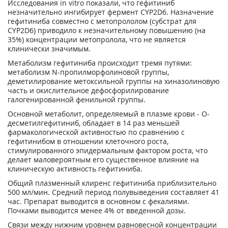
Исследования in vitro показали, что гефитиниб
незначительно ингибирует фермент CYP2D6. Назначение
гефитиниба совместно с метопрололом (субстрат для
CYP2D6) приводило к незначительному повышению (на
35%) концентрации метопролола, что не является
клинически значимым.
Метаболизм гефитиниба происходит тремя путями:
метаболизм N-пропилморфолиновой группы,
деметилирование метоксильной группы на хиназолиновую
часть и окислительное дефосфорилирование
галогенированной фенильной группы.
Основной метаболит, определяемый в плазме крови - О-
десметилгефитиниб, обладает в 14 раз меньшей
фармакологической активностью по сравнению с
гефитинибом в отношении клеточного роста,
стимулированного эпидермальным фактором роста, что
делает маловероятным его существенное влияние на
клиническую активность гефитиниба.
Общий плазменный клиренс гефитиниба приблизительно
500 мл/мин. Средний период полувыведения составляет 41
час. Препарат выводится в основном с фекалиями.
Почками выводится менее 4% от введенной дозы.
Связи между нижним уровнем равновесной концентрации