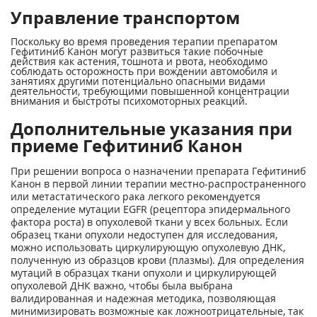
Управление транспортом
Поскольку во время проведения терапии препаратом
Гефитиниб Канон могут развиться такие побочные
действия как астения, тошнота и рвота, необходимо
соблюдать осторожность при вождении автомобиля и
занятиях другими потенциально опасными видами
деятельности, требующими повышенной концентрации
внимания и быстроты психомоторных реакций.
Дополнительные указания при
приеме Гефитиниб Канон
При решении вопроса о назначении препарата Гефитиниб
Канон в первой линии терапии местно-распространенного
или метастатического рака легкого рекомендуется
определение мутации EGFR (рецептора эпидермального
фактора роста) в опухолевой ткани у всех больных. Если
образец ткани опухоли недоступен для исследования,
можно использовать циркулирующую опухолевую ДНК,
полученную из образцов крови (плазмы). Для определения
мутаций в образцах ткани опухоли и циркулирующей
опухолевой ДНК важно, чтобы была выбрана
валидированная и надежная методика, позволяющая
минимизировать возможные как ложноотрицательные, так