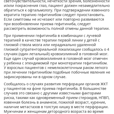
светочувствительности, нечеткости зрения, болезненности
и/или покраснения глаз, пациент должен незамедлительно
обратиться к офтальмологу. При подтверждении язвенного
кератита терапию гефитинибом следует приостановить.
Если симптомы не исчезают или повторно развиваются
при возобновлении приема гефитиниба, следует
рассмотреть возможность полной отмены данной терапии.
При применении гефитиниба в комбинации с лучевой
терапией в качестве терапии первой линии у детей с
глиомой ствола мозга или нерадикально удаленной
глиомой супратенториальной локализации сообщалось о 4
случаях (один летальный) кровоизлияний в головной мозг.
Еще один случай кровоизлияния в головной мозг отмечен
у ребенка с эпендимомой при монотерапии гефитинибом.
У взрослых пациентов с немелкоклеточным раком легкого
при лечении гефитинибом подобные побочные явления не
зафиксированы ни в одном случае.
Сообщалось о случаях развития перфорации органов ЖКТ
у пациентов на фоне приема гефитиниба. В большинстве
случаев это связано с другими известными факторами
риска, такими как одновременный прием стероидов, НПBП,
язвенная болезнь в анамнезе, пожилой возраст, курение,
наличие метастазов в толстую кишку в месте перфорации.
Мужчинам и женщинам детородного возраста во время