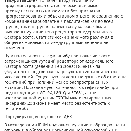
выкуривавшие < 10 пачек в год), гефитиниб
продемонстрировал статистически значимые
преимущества в выживаемости без признаков
прогрессирования и объективном ответе по сравнению с
комбинацией карбоплатин + паклитаксел как во всей
группе, так и в группе пациентов, у которых были
выявлены мутации гена рецептора эпидермального
фактора роста. Статистически значимого различия в
общей выживаемости между группами лечения не
отмечено.
Чувствительность к гефитинибу при наличии часто
встречающихся мутаций рецептора эпидермального
фактора роста (делении 19 экзона; L858R) была
убедительно подтверждена результатами клинических
исследований. Существуют отдельные данные об ответе на
гефитиниб при наличии менее распространенных
мутаций. Показана чувствительность к гефитинибу при
редких мутациях G719X, L861Q и S7681, а при
изолированной мутации Т790М или изолированных
инсерциях 20 экзона имеет место резистентность к
гефитинибу.
Циркулирующая опухолевая ДНК
В исследовании IFUM изучались мутации в образцах ткани
опухоли и в образцах циркулирующей опухолевой ДНК,