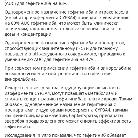
(AUC) для гефитиниба на 83%.
Одновременное назначение гефитиниба и итраконазола
(ингибитор изофермента CYP3A4) приводит к увеличению
на 80% AUC гефитиниба, что может быть клинически
значимым, так как нежелательные явления зависят от
дозы и концентрации.
Одновременное назначение гефитиниба и препаратов,
способствующих значительному (> 5) и длительному
повышению pН желудочного содержимого, приводило к
уменьшению AUC для гефитиниба на 47%.
При совместном применении гефитиниба и винорельбина
возможно усиление нейтропенического действия
винорельбина.
Лекарственные средства, индуцирующие активность
изофермента CYP3A4, могут повышать метаболизм и
снижать концентрацию гефитиниба в плазме крови. Таким
образом, одновременное назначение гефитиниба с
препаратами, индукторами изофермента CYP3A4, такими
как фенитоин, карбамазепин, барбитураты, препараты
зверобоя продырявленного может снизить эффективность
гефитиниба.
Исследования in vitro показали, что гефитиниб обладает