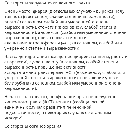
Со стороны желудочно-кишечного тракта
Очень часто: диарея (в отдельных случаях - выраженная),
тошнота (в основном, слабой степени выраженности),
рвота (в основном, слабой или умеренной степени
выраженности), стоматит (в основном, слабой степени
выраженности), анорексия (слабой или умеренной степени
выраженности), повышение активности
аланинаминотрансферазы (АЛТ) (в основном, слабой или
умеренной степени выраженности);
Часто: дегидратация (вследствие диареи, тошноты, рвоты и
анорексии), сухость во рту (в основном, слабой степени
выраженности), повышение активности
аспартатаминотрансферазы (АСТ) (в основном, слабой или
умеренной степени выраженности), повышение уровня
билирубина (в основном, слабой или умеренной степени
выраженности);
Нечасто: панкреатит, перфорации органов желудочно-
кишечного тракта (ЖКТ), гепатит (сообщалось об
единичных случаях развития печеночной
недостаточности, в некоторых случаях с летальным
исходом).
Со стороны органов зрения