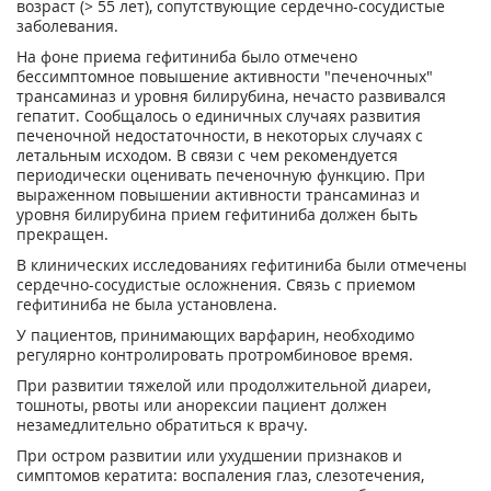
возраст (> 55 лет), сопутствующие сердечно-сосудистые
заболевания.
На фоне приема гефитиниба было отмечено
бессимптомное повышение активности "печеночных"
трансаминаз и уровня билирубина, нечасто развивался
гепатит. Сообщалось о единичных случаях развития
печеночной недостаточности, в некоторых случаях с
летальным исходом. В связи с чем рекомендуется
периодически оценивать печеночную функцию. При
выраженном повышении активности трансаминаз и
уровня билирубина прием гефитиниба должен быть
прекращен.
В клинических исследованиях гефитиниба были отмечены
сердечно-сосудистые осложнения. Связь с приемом
гефитиниба не была установлена.
У пациентов, принимающих варфарин, необходимо
регулярно контролировать протромбиновое время.
При развитии тяжелой или продолжительной диареи,
тошноты, рвоты или анорексии пациент должен
незамедлительно обратиться к врачу.
При остром развитии или ухудшении признаков и
симптомов кератита: воспаления глаз, слезотечения,