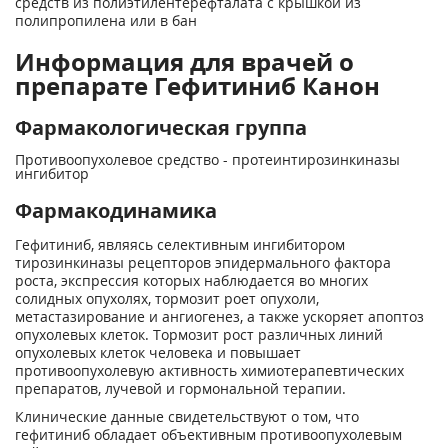
средств из полиэтилентерефталата с крышкой из
полипропилена или в бан
Информация для врачей о
препарате Гефитиниб Канон
Фармакологическая группа
Противоопухолевое средство - протеинтирозинкиназы
ингибитор
Фармакодинамика
Гефитиниб, являясь селективным ингибитором
тирозинкиназы рецепторов эпидермального фактора
роста, экспрессия которых наблюдается во многих
солидных опухолях, тормозит роет опухоли,
метастазирование и ангиогенез, а также ускоряет апоптоз
опухолевых клеток. Тормозит рост различных линий
опухолевых клеток человека и повышает
противоопухолевую активность химиотерапевтических
препаратов, лучевой и гормональной терапии.
Клинические данные свидетельствуют о том, что
гефитиниб обладает объективным противоопухолевым