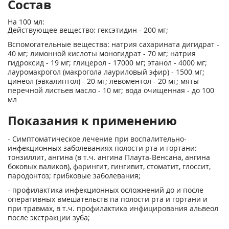
Состав
На 100 мл:
Действующее вещество: гексэтидин - 200 мг;
Вспомогательные вещества: натрия сахарината дигидрат -
40 мг; лимонной кислоты моногидрат - 70 мг; натрия
гидроксид - 19 мг; глицерол - 17000 мг; этанол - 4000 мг;
лауромакрогол (макрогола лауриловый эфир) - 1500 мг;
цинеол (эвкалиптол) - 20 мг; левоментол - 20 мг; мяты
перечной листьев масло - 10 мг; вода очищенная - до 100
мл
Показания к применению
- Симптоматическое лечение при воспалительно-
инфекционных заболеваниях полости рта и гортани:
тонзиллит, ангина (в т.ч. ангина Плаута-Венсана, ангина
боковых валиков), фарингит, гингивит, стоматит, глоссит,
пародонтоз; грибковые заболевания;
- профилактика инфекционных осложнений до и после
оперативных вмешательств па полости рта и гортани и
при травмах, в т.ч. профилактика инфицирования альвеол
после экстракции зуба;