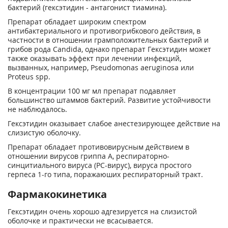
бактерий (гексэтидин - антагонист тиамина).
Препарат обладает широким спектром
антибактериального и противогрибкового действия, в
частности в отношении грамположительных бактерий и
грибов рода Candida, однако препарат Гексэтидин может
также оказывать эффект при лечении инфекций,
вызванных, например, Pseudomonas aeruginosa или
Proteus spp.
В концентрации 100 мг мл препарат подавляет
большинство штаммов бактерий. Развитие устойчивости
не наблюдалось.
Гексэтидин оказывает слабое анестезирующее действие на
слизистую оболочку.
Препарат обладает противовирусным действием в
отношении вирусов гриппа А, респираторно-
синцитиального вируса (PC-вирус), вируса простого
герпеса 1-го типа, поражаюших pecпираторный тракт.
Фармакокинетика
Гексэтидин очень хорошо адгезируется на слизистой
оболочке и практически не всасывается.