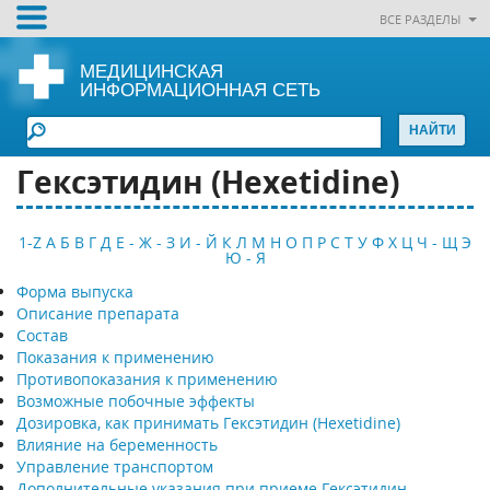
ВСЕ РАЗДЕЛЫ
МЕДИЦИНСКАЯ
ИНФОРМАЦИОННАЯ СЕТЬ
Гексэтидин (Hexetidine)
1-Z
А
Б
В
Г
Д
Е - Ж - З
И - Й
К
Л
М
Н
О
П
Р
С
Т
У
Ф
Х
Ц
Ч - Щ
Э
Ю - Я
Форма выпуска
Описание препарата
Состав
Показания к применению
Противопоказания к применению
Возможные побочные эффекты
Дозировка, как принимать Гексэтидин (Hexetidine)
Влияние на беременность
Управление транспортом
Дополнительные указания при приеме Гексэтидин