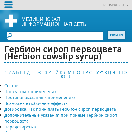
ВСЕ РАЗДЕЛЫ
МЕДИЦИНСКАЯ
ИНФОРМАЦИОННАЯ СЕТЬ
Гербион сироп первоцвета
(Herbion cowslip syrup)
1-Z
А
Б
В
Г
Д
Е - Ж - З
И - Й
К
Л
М
Н
О
П
Р
С
Т
У
Ф
Х
Ц
Ч - Щ
Э
Ю - Я
Состав
Показания к применению
Противопоказания к применению
Возможные побочные эффекты
Дозировка, как принимать Гербион сироп первоцвета
Дополнительные указания при приеме Гербион сироп
первоцвета
Передозировка