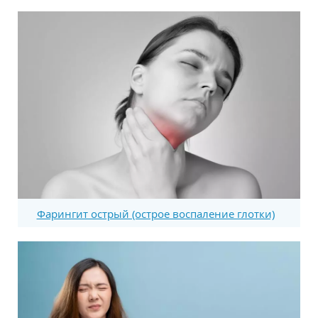
Фарингит острый (острое воспаление глотки)