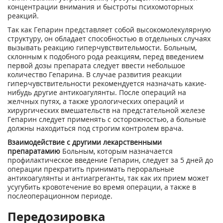
концентрации внимания и быстроты психомоторных
реакций.
Так как Гепарин представляет собой высокомолекулярную
структуру, он обладает способностью в отдельных случаях
вызывать реакцию гиперчувствительмости. Больным,
склонным к подобного рода реакциям, перед введением
первой дозы препарата следует ввести небольшое
количество Гепарина. В случае развития реакции
гиперчувствительности рекомендуется назначать какие-
нибудь другие антикоагулянты. После операций на
желчных путях, а также урологических операций и
хирургических вмешательств на предстательной железе
Гепарин следует применять с осторожностью, а больные
должны находиться под строгим контролем врача.
Взаимодействие с другими лекарственными
препаратамию
Больным, которым назначается
профилактическое введение Гепарин, следует за 5 дней до
операции прекратить принимать пероральные
антикоагулянты и антиагреганты, так как их прием может
усугубить кровотечение во время операции, а также в
послеоперационном периоде.
Передозировка