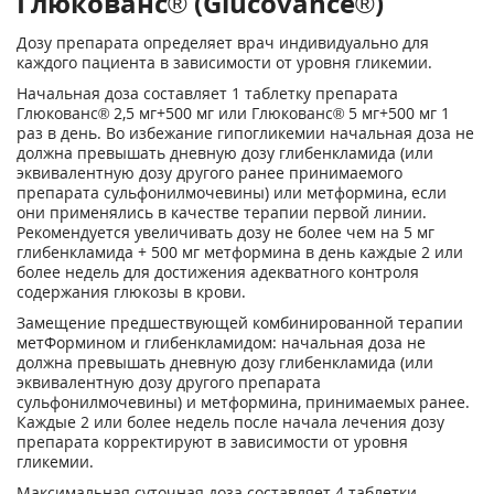
Глюкованс® (Glucovance®)
Дозу препарата определяет врач индивидуально для
каждого пациента в зависимости от уровня гликемии.
Начальная доза составляет 1 таблетку препарата
Глюкованс® 2,5 мг+500 мг или Глюкованс® 5 мг+500 мг 1
раз в день. Во избежание гипогликемии начальная доза не
должна превышать дневную дозу глибенкламида (или
эквивалентную дозу другого ранее принимаемого
препарата сульфонилмочевины) или метформина, если
они применялись в качестве терапии первой линии.
Рекомендуется увеличивать дозу не более чем на 5 мг
глибенкламида + 500 мг метформина в день каждые 2 или
более недель для достижения адекватного контроля
содержания глюкозы в крови.
Замещение предшествующей комбинированной терапии
метФормином и глибенкламидом: начальная доза не
должна превышать дневную дозу глибенкламида (или
эквивалентную дозу другого препарата
сульфонилмочевины) и метформина, принимаемых ранее.
Каждые 2 или более недель после начала лечения дозу
препарата корректируют в зависимости от уровня
гликемии.
Максимальная суточная доза составляет 4 таблетки