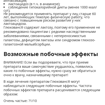
интоксикация;
лактоацидоз (в т.ч. в анамнезе);
соблюдение гипокалорийной диеты (менее 1000 ккал/
сут);
Не рекомендуется применять препарат у лиц старше 60
лет, выполняющих тяжелую физическую работу, что
связано с повышенным риском развития у них
лактоацидоза.
Глюкованс® содержит лактозу, поэтому его применение не
рекомендовано пациентам с редкими наследственными
заболеваниями, связанными с непереносимостью
галактозы, дефицитом лактазы или синдромом глюкозо-
галактозной мальабсорбции.
Возможные побочные эффекты
ВНИМАНИЕ! Если вы подозреваете, что при приеме
препарата ваше самочувствие ухудшилось, появились
какие-то побочные эффекты, нужно сразу же обратиться
очно к врачу, назначившему препарат!
В ходе лечения препаратом Глюкованс® могут
наблюдаться следующие побочные эффекты. Частота
побочных эффектов препарата расценивается следующим
образом:
Очень частые: ?1/10