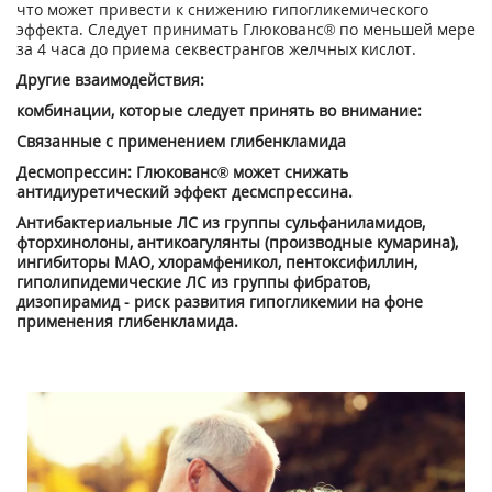
что может привести к снижению гипогликемического
эффекта. Следует принимать Глюкованс® по меньшей мере
за 4 часа до приема секвестрангов желчных кислот.
Другие взаимодействия:
комбинации, которые следует принять во внимание:
Связанные с применением глибенкламида
Десмопрессин: Глюкованс® может снижать
антидиуретический эффект десмспрессина.
Антибактериальные ЛС из группы сульфаниламидов,
фторхинолоны, антикоагулянты (производные кумарина),
ингибиторы МАО, хлорамфеникол, пентоксифиллин,
гиполипидемические ЛС из группы фибратов,
дизопирамид - риск развития гипогликемии на фоне
применения глибенкламида.