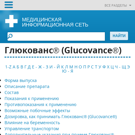
ВСЕ РАЗДЕЛЫ
МЕДИЦИНСКАЯ
ИНФОРМАЦИОННАЯ СЕТЬ
Глюкованс® (Glucovance®)
1-Z
А
Б
В
Г
Д
Е - Ж - З
И - Й
К
Л
М
Н
О
П
Р
С
Т
У
Ф
Х
Ц
Ч - Щ
Э
Ю - Я
Форма выпуска
Описание препарата
Состав
Показания к применению
Противопоказания к применению
Возможные побочные эффекты
Дозировка, как принимать Глюкованс® (Glucovance®)
Влияние на беременность
Управление транспортом
Дополнительные указания при приеме Глюкованс®