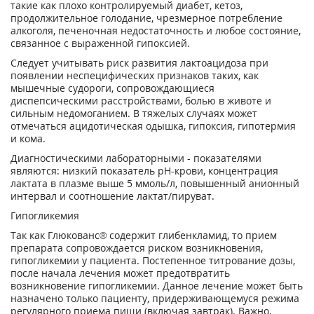
такие как плохо контролируемый диабет, кетоз,
продолжительное голодание, чрезмерное потребление
алкоголя, печеночная недостаточность и любое состояние,
связанное с выраженной гипоксией.
Следует учитывать риск развития лактоацидоза при
появлении неспецифических признаков таких, как
мышечные судороги, сопровождающиеся
диспепсическими расстройствами, болью в животе и
сильным недомоганием. В тяжелых случаях может
отмечаться ацидотическая одышка, гипоксия, гипотермия
и кома.
Диагностическими лабораторными - показателями
являются: низкий показатель pH-крови, концентрация
лактата в плазме выше 5 ммоль/л, повышенный анионный
интервал и соотношение лактат/пируват.
Гипогликемия
Так как Глюкованс® содержит глибенкламид, то прием
препарата сопровождается риском возникновения,
гипогликемии у пациента. Постепенное титрование дозы,
после начала лечения может предотвратить
возникновение гипогликемии. Данное лечение может быть
назначено только пациенту, придерживающемуся режима
регулярного приема пищи (включая завтрак). Важно,