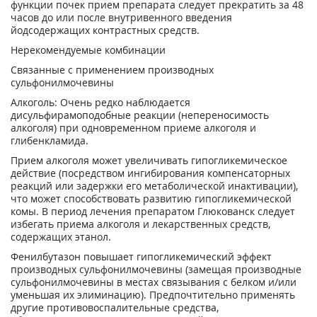
функции почек прием препарата следует прекратить за 48
часов до или после внутривенного введения
йодсодержащих контрастных средств.
Нерекомендуемые комбинации
Связанные с применением производных
сульфонилмочевины
Алкоголь: Очень редко наблюдается
дисульфирамоподобные реакции (непереносимость
алкоголя) при одновременном приеме алкоголя и
глибенкламида.
Прием алкоголя может увеличивать гипогликемическое
действие (посредством ингибирования компенсаторных
реакций или задержки его метаболической инактивации),
что может способствовать развитию гипогликемической
комы. В период лечения препаратом Глюкованск следует
избегать приема алкоголя и лекарственных средств,
содержащих этанол.
Фенилбутазон повышает гипогликемический эффект
производных сульфонилмочевины (замещая производные
сульфонилмочевины в местах связывания с белком и/или
уменьшая их элиминацию). Предпочтительно применять
другие противовоспалительные средства,