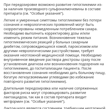
При передозировке возможно развитие гипогликемии из-
за наличия производного сульфонилмочевины в составе
препарата (см. "Особые указания").
Легкие и умеренные симптомы гипогликемии без потери
сознания и неврологических проявлений могут быть
скорректированы немедленным потреблением сахара.
Необходимо выполнить корректировку дозы и/или
изменить режим питания. Возникновение тяжелых
гипогликемических реакций у больных сахарным
диабетом, сопровождающихся комой, пароксизмом или
другими неврологическими расстройствами, требует
оказания неотложной медицинской помощи. Необходимо
внутривенное введение раствора декстрозы сразу после
установления диагноза или возникновения подозрения на
гипогликемию, до госпитализации пациента. После
восстановления сознания необходимо дать больному пищу,
богатую легкоусвояемыми углеводами (во избежание
повторного развития гипогликемии).
Длительная передозировка или наличие сопряженных
факторов риска могут спровоцировать развитие
лактоацидоза, так как в состав препарата входит
метформин (см. "Особые указания").
Лактоацидоз является состоянием, требующим неотложной