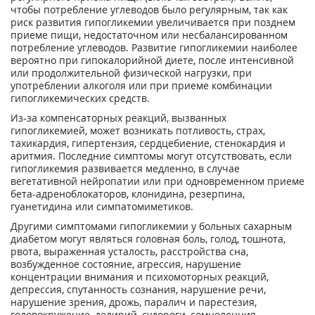
чтобы потребление углеводов было регулярным, так как
риск развития гипогликемии увеличивается при позднем
приеме пищи, недостаточном или несбалансированном
потребление углеводов. Развитие гипогликемии наиболее
вероятно при гипокалорийной диете, после интенсивной
или продолжительной физической нагрузки, при
употреблении алкоголя или при приеме комбинации
гипогликемических средств.
Из-за компенсаторных реакций, вызванных
гипогликемией, может возникать потливость, страх,
тахикардия, гипертензия, сердцебиение, стенокардия и
аритмия. Последние симптомы могут отсутствовать, если
гипогликемия развивается медленно, в случае
вегетативной нейропатии или при одновременном приеме
бета-адреноблокаторов, клонидина, резерпина,
гуанетидина или симпатомиметиков.
Другими симптомами гипогликемии у больных сахарным
диабетом могут являться головная боль, голод, тошнота,
рвота, выраженная усталость, расстройства сна,
возбужденное состояние, агрессия, нарушение
концентрации внимания и психомоторных реакций,
депрессия, спутанность сознания, нарушение речи,
нарушение зрения, дрожь, паралич и парестезия,
головокружение, делирий, судороги, сомноленция,