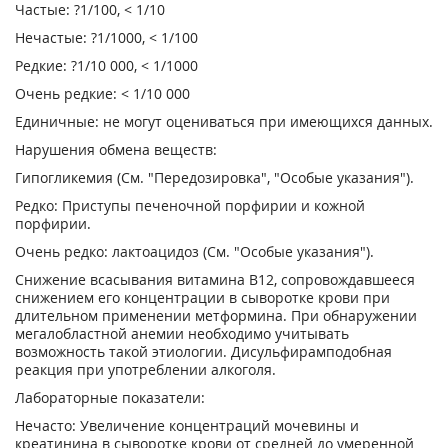
Частые: ?1/100, < 1/10
Нечастые: ?1/1000, < 1/100
Редкие: ?1/10 000, < 1/1000
Очень редкие: < 1/10 000
Единичные: не могут оцениваться при имеющихся данных.
Нарушения обмена веществ:
Гипогликемия (См. "Передозировка", "Особые указания").
Редко: Приступы печеночной порфирии и кожной
порфирии.
Очень редко: лактоацидоз (См. "Особые указания").
Снижение всасывания витамина В12, сопровождавшееся
снижением его концентрации в сыворотке крови при
длительном применении метформина. При обнаружении
мегалобластной анемии необходимо учитывать
возможность такой этиологии. Дисульфирамподобная
реакция при употреблении алкоголя.
Лабораторные показатели:
Нечасто: Увеличение концентраций мочевины и
креатинина в сыворотке крови от средней до умеренной