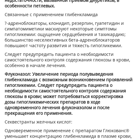
недостаточности, вызванной приемом диуретиков, в
особенности петлевых.
Связанные с применением глибенкламида
?-адреноблокаторы, клонидип, резерпин, гуапетидин и
симпатомиметики маскируют некоторые симптомы
гипогликемии: ощущение сердцебиения и тахикардию;
большинство неселективных бета-адреноблокаторов
повышают частоту развития и тяжесть гипогликемии.
Следует предупредить пациента о необходимости
самостоятельного контроля содержания глюкозы в крови,
особенно в начале лечения.
Флуконазол: Увеличение периода полувыведения
глибенкламида с возможным возникновением проявлений
гипогликемии. Следует предупредить пациента о
необходимости самостоятельного контроля содержания
глюкозы в крови; может потребоваться корректировка
дозы гипогликемических препаратов в ходе
одновременного лечения флуконазолом и после
прекращения его применения.
Секвестранты желчных кислот:
Одновеременное применение с препаратом Глюкованс®
уменьшает концентрацию глибенкламида в плазме крови,