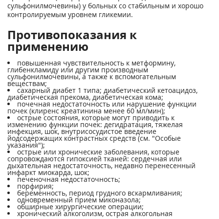
сульфонилмочевины) у больных со стабильным и хорошо
контролируемым уровнем гликемии.
Противопоказания к
применению
повышенная чувствительность к метформину,
глибенкламиду или другим производным
сульфонилмочевины, а также к вспомогательным
веществам;
сахарный диабет 1 типа; диабетический кетоацидоз,
диабетическая прекома, диабетическая кома;
почечная недостаточность или нарушение функции
почек (клиренс креатинина менее 60 мл/мин);
острые состояния, которые могут приводить к
изменению функции почек: дегидратация, тяжелая
инфекция, шок, внутрисосудистое введение
йодсодержащих контрастных средств (см. "Особые
указания");
острые или хронические заболевания, которые
сопровождаются гипоксией тканей: сердечная или
дыхательная недостаточность, недавно перенесенный
инфаркт миокарда, шок;
печеночная недостаточность;
порфирия;
беременность, период грудного вскармливания;
одновременный прием миконазола;
обширные хирургические операции;
хронический алкоголизм, острая алкогольная