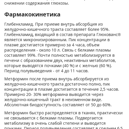
снижении содержания глюкозы.
Фармакокинетика
Глибенкламид. При приеме внутрь абсорбция из
желудочно-кишечного тракта составляет более 95%.
Глибенкламид, входящий в состав препарата Глюкованс®
является микронизированным. Пик концентрации в
плазме достигается примерно за 4 часа, объем
распределения - около 10 л. Связь с белками плазмы
составляет 99%. Почти полностью метаболизируется в
печени с образованием двух, неактивных метаболитов,
которые выводятся почками (40 %) и с желчью (60 %).
Период полувыведения - от 4 до 11 часов.
Метформин после приема внутрь абсорбируется из
желудочно-кишечного тракта достаточно полно, пик
концентрации в плазме достигается в течение 2,5 часов.
Примерно 20- 30% метформина выводится через
желудочно-кишечный тракт в неизменном виде.
Абсолютная биодоступность составляет от 50 до 60%.
Метформин быстро распределяется в тканях, практически
не связывается с белками плазмы. Подвергается
метаболизму в очень слабой степени и выводится
почками. Период полувыведения составляет в среднем 6,5