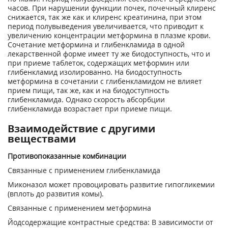
часов. При нарушении функции почек, почечный клиренс
снижается, так же как и клиренс креатинина, при этом
период полувыведения увеличивается, что приводит к
увеличению концентрации метформина в плазме крови.
Сочетание метформина и глибенкламида в одной
лекарственной форме имеет ту же биодоступность, что и
при приеме таблеток, содержащих метформин или
глибенкламид изолированно. На биодоступность
метформина в сочетании с глибенкламидом не влияет
прием пищи, так же, как и на биодоступность
глибенкламида. Однако скорость абсорбции
глибенкламида возрастает при приеме пищи.
Взаимодействие с другими
веществами
Противопоказанные комбинации
Связанные с применением глибенкламида
Миконазол может провоцировать развитие гипогликемии
(вплоть до развития комы).
Связанные с применением метформина
Йодсодержащие контрастные средства: В зависимости от