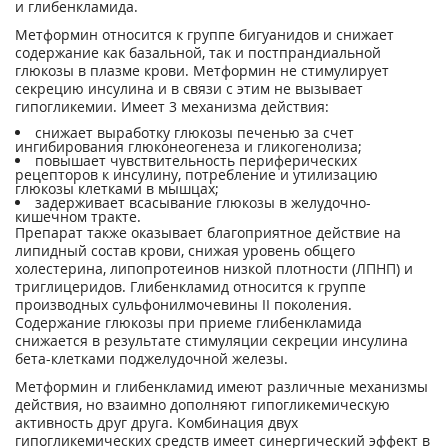
и глибенкламида.
Метформин относится к группе бигуанидов и снижает
содержание как базальной, так и постпрандиальной
глюкозы в плазме крови. Метформин не стимулирует
секрецию инсулина и в связи с этим не вызывает
гипогликемии. Имеет 3 механизма действия:
снижает выработку глюкозы печенью за счет
ингибирования глюконеогенеза и гликогенолиза;
повышает чувствительность периферических
рецепторов к инсулину, потребление и утилизацию
глюкозы клетками в мышцах;
задерживает всасывание глюкозы в желудочно-
кишечном тракте.
Препарат также оказывает благоприятное действие на
липидный состав крови, снижая уровень общего
холестерина, липопротеинов низкой плотности (ЛПНП) и
триглицеридов. Глибенкламид относится к группе
производных сульфонилмочевины II поколения.
Содержание глюкозы при приеме глибенкламида
снижается в результате стимуляции секреции инсулина
бета-клетками поджелудочной железы.
Метформин и глибенкламид имеют различные механизмы
действия, но взаимно дополняют гипогликемическую
активность друг друга. Комбинация двух
гипогликемических средств имеет синергический эффект в