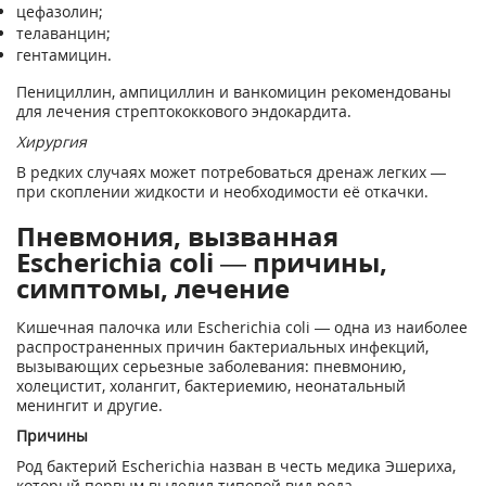
цефазолин;
телаванцин;
гентамицин.
Пенициллин, ампициллин и ванкомицин рекомендованы
для лечения стрептококкового эндокардита.
Хирургия
В редких случаях может потребоваться дренаж легких —
при скоплении жидкости и необходимости её откачки.
Пневмония, вызванная
Escherichia coli — причины,
симптомы, лечение
Кишечная палочка или Escherichia coli — одна из наиболее
распространенных причин бактериальных инфекций,
вызывающих серьезные заболевания: пневмонию,
холецистит, холангит, бактериемию, неонатальный
менингит и другие.
Причины
Род бактерий Escherichia назван в честь медика Эшериха,
который первым выделил типовой вид рода.