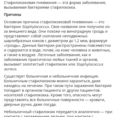
Стафилококковая пневмония — эта форма заболевания,
вызываемая бактериями стафилококка.
Причины
Основная причина стафилококковой пневмонии — это
бактерии
Staphylococcus
. Свое название они получили из-
за внешнего вида. Они похожи на виноградную гроздь и
представляют собой скопление неподвижных
шарообразных кокков с диаметром до 1,2 мкм, формируя
«гроздь». Данные бактерии распространены повсеместно
и содержатся в воде, почве, на коже человека и животных,
а также в воздухе. Легочные заболевания, как и
заболевания практически любых тканей и органов,
вызывает золотистый стафилококк или
Staphylococcus
aureus
.
Существует больничная и небольничная инфекция.
Больничным стафилококком можно заразиться, даже
находясь на лечении. При таком пути заражения бактерия
попадает в организм пациента от других пациентов-
носителей стафилококка. Кроме того, опасность могут
представлять все больничные поверхности — кровати,
дверные ручки, даже посуда.
Небольничный стафилококк передается аналогично — при
контакте с зараженными людьми, при контакте с