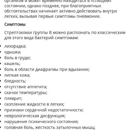
организм и может временно находиться в «спящем»
состоянии, однако позднее, при благоприятных
обстоятельствах начинает активно действовать внутри
легких, вызывая первые симптомы пневмонии.
Симптомы
Стрептококки группы В можно распознать по классическим
для этого вида бактерий симптомам:
лихорадка;
одышка;
боль в груди;
кашель;
боль в области диафрагмы при вдыхании;
липкая кожа;
бледность;
отсутствие аппетита;
скачки температуры;
плеврит;
скопление жидкости в легких;
признаки сердечной недостаточности;
неврологическая дисфункция;
нарушение психического состояния;
головная боль, жесткость затылочных мышц;