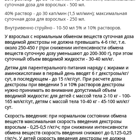
суточная доза для взрослых - 500 мл.
40% раствор - до 30 кап/мин (1,5 мл/мин); максимальная
суточная доза для взрослых - 250 мл.
Внутривенно струйно - 10-50 мл 5% и 10% растворов.
У взрослых с нормальным обменом веществ суточная доза
вводимой декстрозы не должна превышать 4-6 г/кг, т.е.
около 250-450 г (при снижении интенсивности обмена
веществ суточную дозу уменьшают до 200-300 г), при этом
суточный объем вводимой жидкости - 30-40 мл/кг.
Детям для парентерального питания наряду с жирами и
аминокислотами в первый день вводят 6 г декстрозы/кг/
сут, в последующем - до 15 г/кг/сут. При расчете дозы
декстрозы при введении 5 и 10% растворов декстрозы
нужно принимать во внимание допустимый объем
вводимой жидкости: для детей с массой тела 2-10 кг - 100-
165 мл/кг/сут, детям с массой тела 10-40 кг - 45-100 мл/кг/
сут.
Скорость введения: при нормальном состоянии обмена
веществ максимальная скорость введения декстрозы
взрослым - 0,25-0,5 г/кг/ч; при снижении интенсивности
обмена веществ скорость введения снижают до 0,125-0,25
г/кг/ч. У детей скорость введения декстрозы не должна