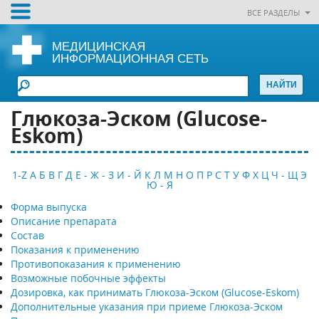
ВСЕ РАЗДЕЛЫ
МЕДИЦИНСКАЯ
ИНФОРМАЦИОННАЯ СЕТЬ
Глюкоза-Эском (Glucose-
Еskom)
1-Z
А
Б
В
Г
Д
Е - Ж - З
И - Й
К
Л
М
Н
О
П
Р
С
Т
У
Ф
Х
Ц
Ч - Щ
Э
Ю - Я
Форма выпуска
Описание препарата
Состав
Показания к применению
Противопоказания к применению
Возможные побочные эффекты
Дозировка, как принимать Глюкоза-Эском (Glucose-Еskom)
Дополнительные указания при приеме Глюкоза-Эском