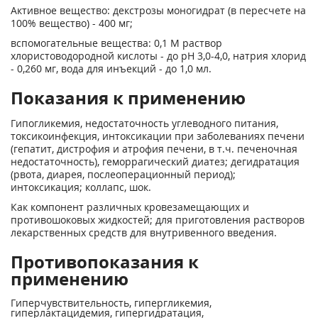
Активное вещество: декстрозы моногидрат (в пересчете на
100% вещество) - 400 мг;
вспомогательные вещества: 0,1 М раствор
хлористоводородной кислоты - до pH 3,0-4,0, натрия хлорид
- 0,260 мг, вода для инъекций - до 1,0 мл.
Показания к применению
Гипогликемия, недостаточность углеводного питания,
токсикоинфекция, интоксикации при заболеваниях печени
(гепатит, дистрофия и атрофия печени, в т.ч. печеночная
недостаточность), геморрагический диатез; дегидратация
(рвота, диарея, послеоперационный период);
интоксикация; коллапс, шок.
Как компонент различных кровезамещающих и
противошоковых жидкостей; для приготовления растворов
лекарственных средств для внутривенного введения.
Противопоказания к
применению
Гиперчувствительность, гипергликемия,
гиперлактацидемия, гипергидратация,