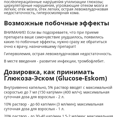
послеоперационные нарушения утилизации глюкозы;
циркуляторные нарушения, угрожающие отеком мозга и
легких; отек мозга, отек легких, острая левожелудочковая
недостаточность, гиперосмолярная кома.
Возможные побочные эффекты
ВНИМАНИЕ! Если вы подозреваете, что при приеме
препарата ваше самочувствие ухудшилось, появились
какие-то побочные эффекты, нужно сразу же обратиться
очно к врачу, назначившему препарат!
Гиперволемия, острая левожелудочковая недостаточность.
В месте введения - развитие инфекции, тромбофлебит.
Дозировка, как принимать
Глюкоза-Эском (Glucose-Еskom)
Внутривенно капельно, 5% раствор вводят с максимальной
скоростью до 7 мл (150 кап)/мин (400 мл/ч); максимальная
суточная доза для взрослых - 2 л.
10% раствор - до 60 кап/мин (3 мл/мин); максимальная
суточная доза для взрослых - 1 л.
20% раствор - до 30-40 кап/мин 1,5-2 мл/мин; максимальная