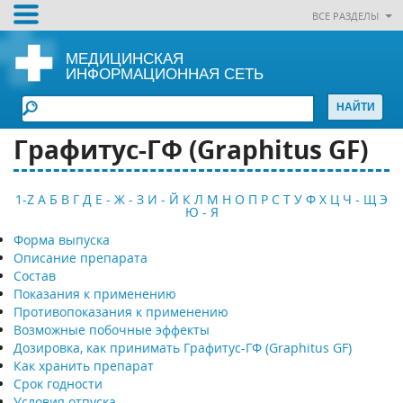
ВСЕ РАЗДЕЛЫ
МЕДИЦИНСКАЯ
ИНФОРМАЦИОННАЯ СЕТЬ
Графитус-ГФ (Graphitus GF)
1-Z
А
Б
В
Г
Д
Е - Ж - З
И - Й
К
Л
М
Н
О
П
Р
С
Т
У
Ф
Х
Ц
Ч - Щ
Э
Ю - Я
Форма выпуска
Описание препарата
Состав
Показания к применению
Противопоказания к применению
Возможные побочные эффекты
Дозировка, как принимать Графитус-ГФ (Graphitus GF)
Как хранить препарат
Срок годности
Условия отпуска