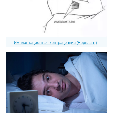
Имплантационная контрацепция (Норплант)