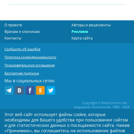
О проекте
Авторы и рецензенты
Врачам и клиникам
Реклама
Контакты
Карта сайта
Сообщить об ошибке
Политика конфиденциальности
Пользовательское соглашение
Бесплатная подписка
Мы в социальных сетях:
Copyright © MedicInform.Net -
медицина, психология, 1999 - 2026
Этот веб-сайт использует файлы cookie, которые
необходимы для Вашего удобства при пользовании сайтом
Копирование или иное распространение статей нашего сайта строго
воспрещается. Копирование раздела "Новости" допускается при наличии
и для статистических данных о посещаемости сайта. Нажав
активной открытой для поисковиков ссылки на MedicInform.Net
«Принимаю», вы соглашаетесь на использование файлов