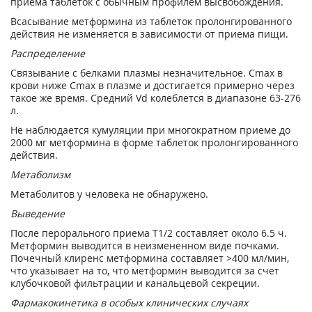
приема таблеток с обычным профилем высвобождения.
Всасывание метформина из таблеток пролонгированного
действия не изменяется в зависимости от приема пищи.
Распределение
Связывание с белками плазмы незначительное. С
max
в
крови ниже С
max
в плазме и достигается примерно через
такое же время. Средний V
d
колеблется в диапазоне 63-276
л.
Не наблюдается кумуляции при многократном приеме до
2000 мг метформина в форме таблеток пролонгированного
действия.
Метаболизм
Метаболитов у человека не обнаружено.
Выведение
После перорального приема T
1/2
составляет около 6.5 ч.
Метформин выводится в неизмененном виде почками.
Почечный клиренс метформина составляет >400 мл/мин,
что указывает на то, что метформин выводится за счет
клубочковой фильтрации и канальцевой секреции.
Фармакокинетика в особых клинических случаях