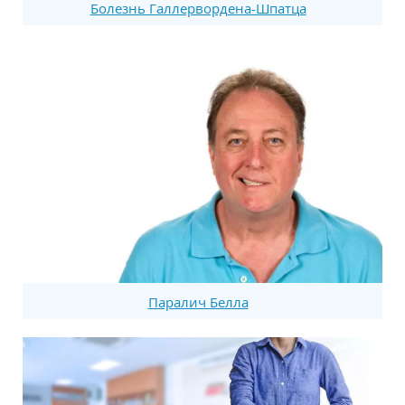
Болезнь Галлервордена-Шпатца
Паралич Белла