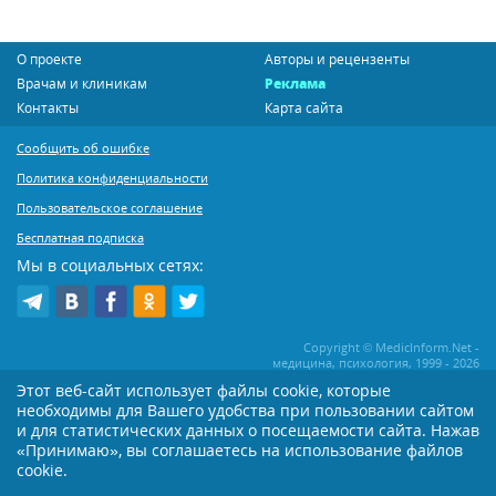
О проекте
Авторы и рецензенты
Врачам и клиникам
Реклама
Контакты
Карта сайта
Сообщить об ошибке
Политика конфиденциальности
Пользовательское соглашение
Бесплатная подписка
Мы в социальных сетях:
Copyright © MedicInform.Net -
медицина, психология, 1999 - 2026
Этот веб-сайт использует файлы cookie, которые
необходимы для Вашего удобства при пользовании сайтом
Копирование или иное распространение статей нашего сайта строго
воспрещается. Копирование раздела "Новости" допускается при наличии
и для статистических данных о посещаемости сайта. Нажав
активной открытой для поисковиков ссылки на MedicInform.Net
«Принимаю», вы соглашаетесь на использование файлов
cookie.
Материалы на сайте представлены в справочных целях. Редакция не всегда
разделяет мнение авторов опубликованных материалов. Перед