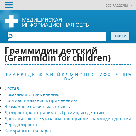
ВСЕ РАЗДЕЛЫ
МЕДИЦИНСКАЯ
ИНФОРМАЦИОННАЯ СЕТЬ
Граммидин детский
(Grammidin for children)
1-Z
А
Б
В
Г
Д
Е - Ж - З
И - Й
К
Л
М
Н
О
П
Р
С
Т
У
Ф
Х
Ц
Ч - Щ
Э
Ю - Я
Состав
Показания к применению
Противопоказания к применению
Возможные побочные эффекты
Дозировка, как принимать Граммидин детский
Дополнительные указания при приеме Граммидин детский
Передозировка
Как хранить препарат