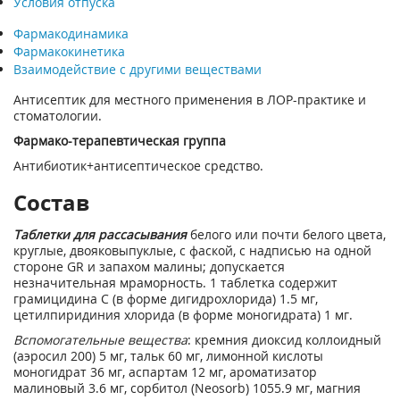
Условия отпуска
Фармакодинамика
Фармакокинетика
Взаимодействие с другими веществами
Антисептик для местного применения в ЛОР-практике и
стоматологии.
Фармако-терапевтическая группа
Антибиотик+антисептическое средство.
Состав
Таблетки для рассасывания
белого или почти белого цвета,
круглые, двояковыпуклые, с фаской, с надписью на одной
стороне GR и запахом малины; допускается
незначительная мраморность. 1 таблетка содержит
грамицидина С (в форме дигидрохлорида) 1.5 мг,
цетилпиридиния хлорида (в форме моногидрата) 1 мг.
Вспомогательные вещества
: кремния диоксид коллоидный
(аэросил 200) 5 мг, тальк 60 мг, лимонной кислоты
моногидрат 36 мг, аспартам 12 мг, ароматизатор
малиновый 3.6 мг, сорбитол (Neosorb) 1055.9 мг, магния