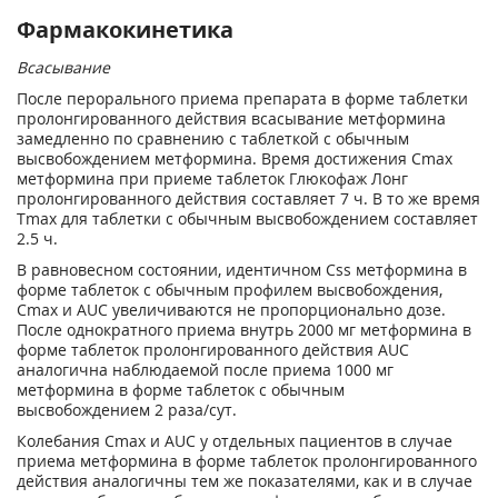
Фармакокинетика
Всасывание
После перорального приема препарата в форме таблетки
пролонгированного действия всасывание метформина
замедленно по сравнению с таблеткой с обычным
высвобождением метформина. Время достижения C
max
метформина при приеме таблеток Глюкофаж Лонг
пролонгированного действия составляет 7 ч. В то же время
T
max
для таблетки с обычным высвобождением составляет
2.5 ч.
В равновесном состоянии, идентичном C
ss
метформина в
форме таблеток с обычным профилем высвобождения,
C
max
и AUC увеличиваются не пропорционально дозе.
После однократного приема внутрь 2000 мг метформина в
форме таблеток пролонгированного действия AUC
аналогична наблюдаемой после приема 1000 мг
метформина в форме таблеток с обычным
высвобождением 2 раза/сут.
Колебания C
max
и AUC у отдельных пациентов в случае
приема метформина в форме таблеток пролонгированного
действия аналогичны тем же показателями, как и в случае