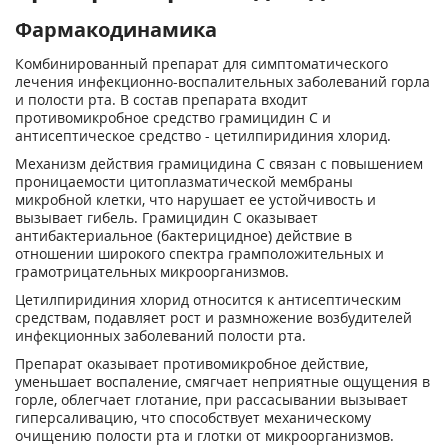
Фармакодинамика
Комбинированный препарат для симптоматического
лечения инфекционно-воспалительных заболеваний горла
и полости рта. В состав препарата входит
противомикробное средство грамицидин С и
антисептическое средство - цетилпиридиния хлорид.
Механизм действия грамицидина С связан с повышением
проницаемости цитоплазматической мембраны
микробной клетки, что нарушает ее устойчивость и
вызывает гибель. Грамицидин С оказывает
антибактериальное (бактерицидное) действие в
отношении широкого спектра грамположительных и
грамотрицательных микроорганизмов.
Цетилпиридиния хлорид относится к антисептическим
средствам, подавляет рост и размножение возбудителей
инфекционных заболеваний полости рта.
Препарат оказывает противомикробное действие,
уменьшает воспаление, смягчает неприятные ощущения в
горле, облегчает глотание, при рассасывании вызывает
гиперсаливацию, что способствует механическому
очищению полости рта и глотки от микpoopгaнизмов.