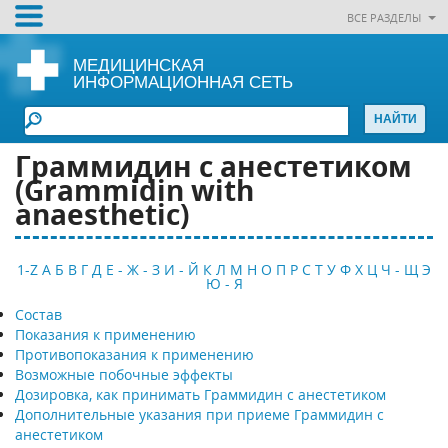
ВСЕ РАЗДЕЛЫ
МЕДИЦИНСКАЯ
ИНФОРМАЦИОННАЯ СЕТЬ
Граммидин с анестетиком
(Grammidin with
anaesthetic)
1-Z
А
Б
В
Г
Д
Е - Ж - З
И - Й
К
Л
М
Н
О
П
Р
С
Т
У
Ф
Х
Ц
Ч - Щ
Э
Ю - Я
Состав
Показания к применению
Противопоказания к применению
Возможные побочные эффекты
Дозировка, как принимать Граммидин с анестетиком
Дополнительные указания при приеме Граммидин с
анестетиком