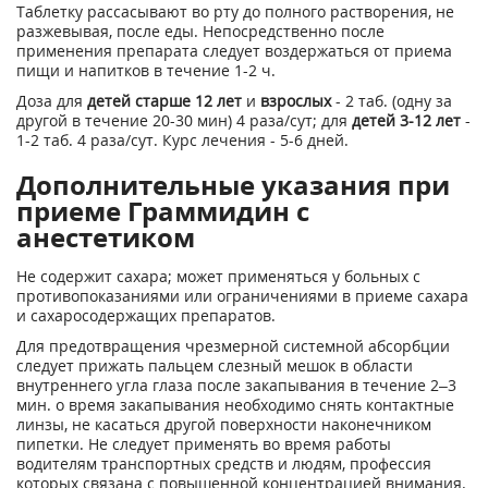
Таблетку рассасывают во рту до полного растворения, не
разжевывая, после еды. Непосредственно после
применения препарата следует воздержаться от приема
пищи и напитков в течение 1-2 ч.
Доза для
детей старше 12 лет
и
взрослых
- 2 таб. (одну за
другой в течение 20-30 мин) 4 раза/сут; для
детей 3-12 лет
-
1-2 таб. 4 раза/сут. Курс лечения - 5-6 дней.
Дополнительные указания при
приеме Граммидин с
анестетиком
Не содержит сахара; может применяться у больных с
противопоказаниями или ограничениями в приеме сахара
и сахаросодержащих препаратов.
Для предотвращения чрезмерной системной абсорбции
следует прижать пальцем слезный мешок в области
внутреннего угла глаза после закапывания в течение 2–3
мин. о время закапывания необходимо снять контактные
линзы, не касаться другой поверхности наконечником
пипетки. Не следует применять во время работы
водителям транспортных средств и людям, профессия
которых связана с повышенной концентрацией внимания.