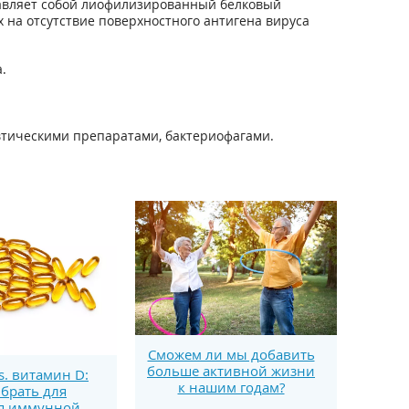
тавляет собой лиофилизированный белковый
 на отсутствие поверхностного антигена вируса
.
втическими препаратами, бактериофагами.
Сможем ли мы добавить
больше активной жизни
s. витамин D:
к нашим годам?
брать для
я иммунной