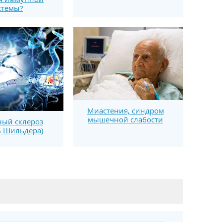
стемы?
Миастения, синдром
мышечной слабости
ый склероз
ь Шильдера)