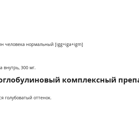
н человека нормальный [igg+iga+igm]
 внутрь, 300 мг.
глобулиновый комплексный препа
ся голубоватый оттенок.