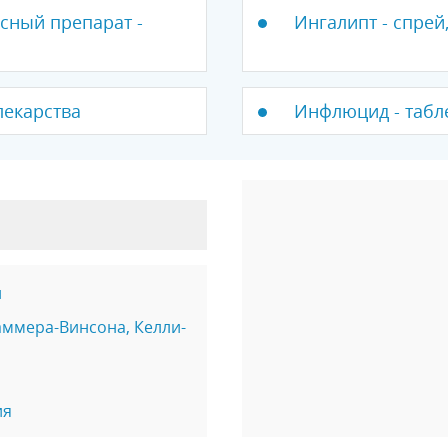
ный препарат -
Ингалипт - спрей
лекарства
Инфлюцид - табле
и
ммера-Винсона, Келли-
ия