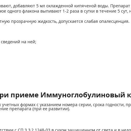
ают, добавляют 5 мл охлажденной кипяченой воды. Препарат 
 одного флакона выпивают 1-2 раза в сутки в течение 5 сут, н
тную прозрачную жидкость, допускается слабая опалесценция.
 сведений на ней;
при приеме Иммуноглобулиновый 
учетных формах с указанием номера серии, срока годности, пр
ение препарата (при ее развитии).
твии с СП 3.3,2.1248-03 в сухом защищенном от света и в недо