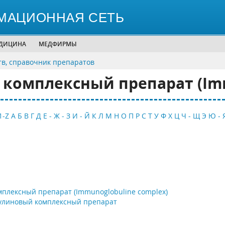
МАЦИОННАЯ СЕТЬ
ЕДИЦИНА
МЕДФИРМЫ
тв, справочник препаратов
омплексный препарат (Imm
1-Z
А
Б
В
Г
Д
Е - Ж - З
И - Й
К
Л
М
Н
О
П
Р
С
Т
У
Ф
Х
Ц
Ч - Щ
Э
Ю - 
плексный препарат (Immunoglobuline complex)
улиновый комплексный препарат