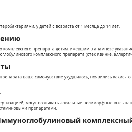
робактериями, у детей с возраста от 1 месяца до 14 лет.
нению
 комплексного препарата детям, имевшим в анамнезе указани
глобулинового комплексного препарата (отек Квинке, аллергич
кты
препарата ваше самочувствие ухудшилось, появились какие-то 
.
лергизацией, могут возникать локальные полиморфные высыпан
истаминовыми препаратами.
 Иммуноглобулиновый комплексный