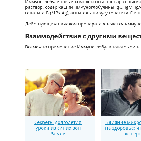
Иммуноглобулиновый комплексный препарат, лиофи
раствор, содержащий иммуноглобулины IgG, IgM, Ig
гепатита В (MBs Ag), антител к вирусу гепатита С 
Действующим началом препарата являются иммунол
Взаимодействие с другими вещес
Возможно применение Иммуноглобулинового компле
Секреты долголетия:
Влияние микро
уроки из синих зон
на здоровье: ч
Земли
экспер