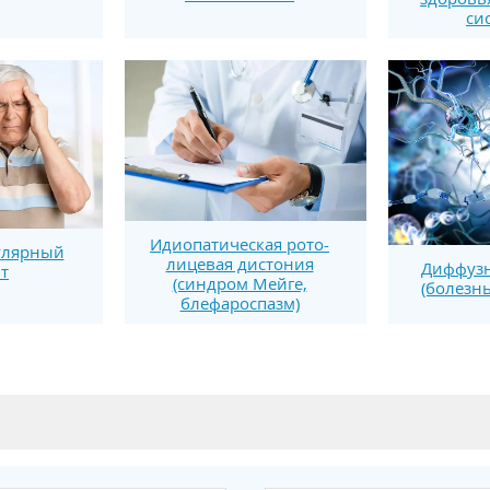
си
Идиопатическая рото-
улярный
лицевая дистония
Диффузн
т
(синдром Мейге,
(болезн
блефароспазм)