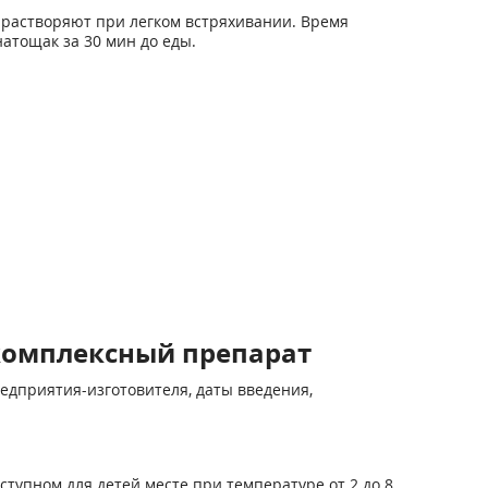
растворяют при легком встряхивании. Время
атощак за 30 мин до еды.
комплексный препарат
едприятия-изготовителя, даты введения,
ступном для детей месте при температуре от 2 до 8