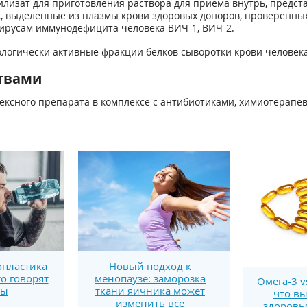
лизат для приготовления раствора для приема внутрь, предс
A, выделенные из плазмы крови здоровых доноров, проверенных
и вирусам иммунодефицита человека ВИЧ-1, ВИЧ-2.
огически активные фракции белков сыворотки крови человека
твами
ксного препарата в комплексе с антибиотиками, химиотерапе
пластика
Новый подход к
то говорят
менопаузе: заморозка
Омега-3 v
ты
ткани яичника может
что вы
изменить все
здоровь