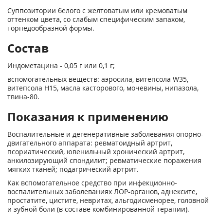
Суппозитории белого с желтоватым или кремоватым
оттенком цвета, со слабым специфическим запахом,
торпедообразной формы.
Состав
Индометацина - 0,05 г или 0,1 г;
вспомогательных веществ: аэроси­ла, витепсола W35,
витепсола Н15, масла касторового, мочевины, нипазола,
твина-80.
Показания к применению
Воспалительные и дегенеративные заболевания опорно-
двигательного ап­парата: ревматоидный артрит,
псориатический, ювенильный хронический артрит,
анкилозирующий спондилит; ревматические поражения
мягких тканей; подагриче­ский артрит.
Как вспомогательное средство при инфекционно-
воспалительных заболева­ниях ЛОР-органов, аднексите,
простатите, цистите, невритах, альгодисменорее, головной
и зубной боли (в составе комбинированной терапии).