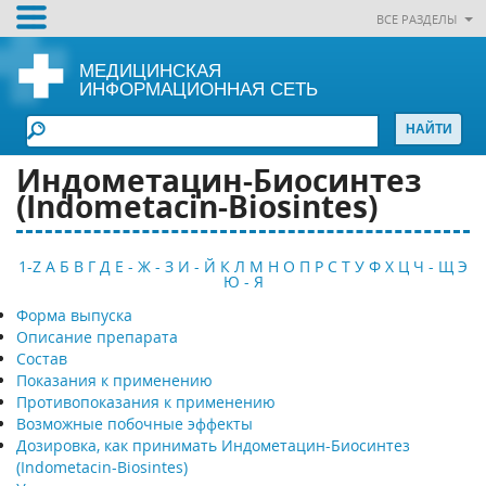
ВСЕ РАЗДЕЛЫ
МЕДИЦИНСКАЯ
ИНФОРМАЦИОННАЯ СЕТЬ
Индометацин-Биосинтез
(Indometacin-Biosintes)
1-Z
А
Б
В
Г
Д
Е - Ж - З
И - Й
К
Л
М
Н
О
П
Р
С
Т
У
Ф
Х
Ц
Ч - Щ
Э
Ю - Я
Форма выпуска
Описание препарата
Состав
Показания к применению
Противопоказания к применению
Возможные побочные эффекты
Дозировка, как принимать Индометацин-Биосинтез
(Indometacin-Biosintes)