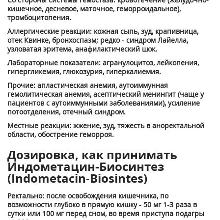
кишечное, десне­вое, маточное, геморроидальное),
тромбоцитопения.
Аллергические реакции: кожная сыпь, зуд, крапивница,
отек Квинке, бронхос­пазм; редко - синдром Лайелла,
узловатая эритема, анафилактический шок.
Лабораторные показатели: агранулоцитоз, лейкопения,
гипергликемия, глюкозурия, гиперкалиемия.
Прочие: апластическая анемия, аутоиммунная
гемолитическая анемия, асеп­тический менингит (чаще у
пациентов с аутоиммунными заболеваниями), усиле­ние
потоотделения, отечный синдром.
Местные реакции: жжение, зуд, тяжесть в аноректальной
области, обостре­ние геморроя.
Дозировка, как принимать
Индометацин-Биосинтез
(Indometacin-Biosintes)
Ректально: после освобождения кишечника, по
возможности глубоко в пря­мую кишку - 50 мг 1-3 раза в
сутки или 100 мг перед сном, во время приступа подагры