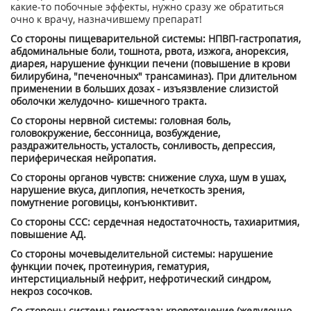
какие-то побочные эффекты, нужно сразу же обратиться
очно к врачу, назначившему препарат!
Со стороны пищеварительной системы: НПВП-гастропатия,
абдоминальные боли, тошнота, рвота, изжога, анорексия,
диарея, нарушение функции печени (по­вышение в крови
билирубина, "печеночных" трансаминаз). При длительном
при­менении в больших дозах - изъязвление слизистой
оболочки желудочно- кишечного тракта.
Со стороны нервной системы: головная боль,
головокружение, бессонница, возбуждение,
раздражительность, усталость, сонливость, депрессия,
перифери­ческая нейропатия.
Со стороны органов чувств: снижение слуха, шум в ушах,
нарушение вкуса, диплопия, нечеткость зрения,
помутнение роговицы, конъюнктивит.
Со стороны ССС: сердечная недостаточность, тахиаритмия,
повышение АД.
Со стороны мочевыделительной системы: нарушение
функции почек, про­теинурия, гематурия,
интерстициальный нефрит, нефротический синдром,
некроз сосочков.
Со стороны системы гемостаза: кровотечение (желудочно-