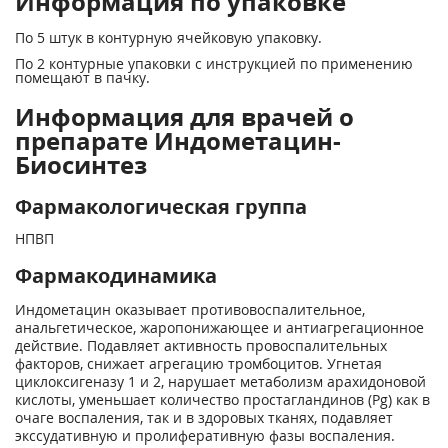
Информация по упаковке
По 5 штук в контурную ячейковую упаковку.
По 2 контурные упаковки с инструкцией по применению
помещают в пачку.
Информация для врачей о
препарате Индометацин-
Биосинтез
Фармакологическая группа
НПВП
Фармакодинамика
Индометацин оказывает противовоспалительное,
анальгетическое, жаропо­нижающее и антиагрегационное
действие. Подавляет активность провоспалительных
факторов, снижает агрегацию тромбоцитов. Угнетая
циклоксигеназу 1 и 2, нарушает метаболизм арахидоновой
кислоты, уменьшает количество простагландинов (Pg) как в
очаге воспаления, так и в здоровых тканях, подавляет
экссу­дативную и пролиферативную фазы воспаления.