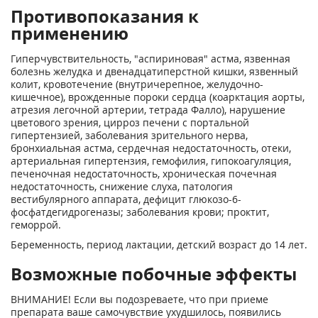
Противопоказания к
применению
Гиперчувствительность, "аспириновая" астма, язвенная
болезнь желудка и двенадцатиперстной кишки, язвенный
колит, кровотечение (внутричерепное, же­лудочно-
кишечное), врожденные пороки сердца (коарктация аорты,
атрезия ле­гочной артерии, тетрада Фалло), нарушение
цветового зрения, цирроз печени с портальной
гипертензией, заболевания зрительного нерва,
бронхиальная астма, сердечная недостаточность, отеки,
артериальная гипертензия, гемофилия, гипо­коагуляция,
печеночная недостаточность, хроническая почечная
недостаточность, снижение слуха, патология
вестибулярного аппарата, дефицит глюкозо-6-
фосфатдегидрогеназы; заболевания крови; проктит,
геморрой.
Беременность, период лактации, детский возраст до 14 лет.
Возможные побочные эффекты
ВНИМАНИЕ! Если вы подозреваете, что при приеме
препарата ваше самочувствие ухудшилось, появились