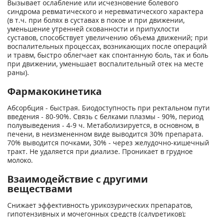
Вызывает ослабление или ис­чезновение болевого
синдрома ревматического и неревматического характера
(в т.ч. при болях в суставах в покое и при движении,
уменьшение утренней скованности и припухлости
суставов, способствует увеличению объема движений; при
воспалительных процессах, возникающих после операций
и травм, быстро облег­чает как спонтанную боль, так и боль
при движении, уменьшает воспалительный отек на месте
раны).
Фармакокинетика
Абсорбция - быстрая. Биодоступность при ректальном пути
введения - 80-90%. Связь с белками плазмы - 90%, период
полувыведения - 4-9 ч. Метаболизируется, в основном, в
печени, в неизмененном виде выводится 30% препарата.
70% выводится почками, 30% - через желудочно-кишечный
тракт. Не удаляется при диализе. Проникает в грудное
молоко.
Взаимодействие с другими
веществами
Снижает эффективность урикозурических препаратов,
гипотензивных и мо­чегонных средств (салуретиков);