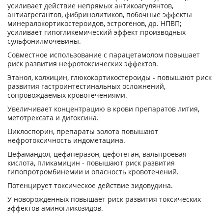
усиливает действие непрямых антикоагулянтов,
антиагрегантов, фибринолитиков, побочные эффекты
минералокортикостероидов, эстрогенов, др. НПВП;
усиливает гипогликемический эффект производных
сульфонилмочевины.
Совместное использование с парацетамолом повышает
риск развития нефротоксических эффектов.
Этанол, колхицин, глюкокортикостероиды - повышают риск
развития гастроинтестинальных осложнений,
сопровождаемых кровотече­ниями.
Увеличивает концентрацию в крови препаратов лития,
метотрексата и дигоксина.
Циклоспорин, препараты золота повышают
нефротоксичность индометацина.
Цефамандол, цефаперазон, цефотетан, вальпроевая
кислота, пликамицин - повышают риск развития
гипопротромбинемии и опасность кровотечений.
Потен­цирует токсическое действие зидовудина.
У новорожденных повышает риск раз­вития токсических
эффектов аминогликозидов.