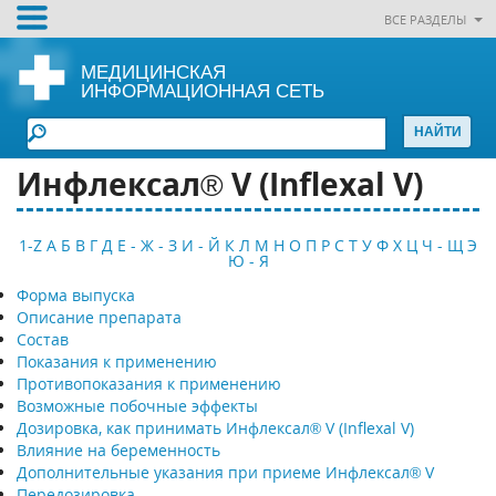
ВСЕ РАЗДЕЛЫ
МЕДИЦИНСКАЯ
ИНФОРМАЦИОННАЯ СЕТЬ
Инфлексал® V (Inflexal V)
1-Z
А
Б
В
Г
Д
Е - Ж - З
И - Й
К
Л
М
Н
О
П
Р
С
Т
У
Ф
Х
Ц
Ч - Щ
Э
Ю - Я
Форма выпуска
Описание препарата
Состав
Показания к применению
Противопоказания к применению
Возможные побочные эффекты
Дозировка, как принимать Инфлексал® V (Inflexal V)
Влияние на беременность
Дополнительные указания при приеме Инфлексал® V
Передозировка