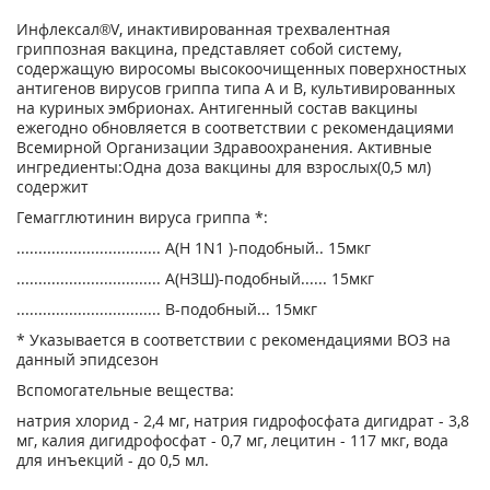
Инфлексал®V, инактивированная трехвалентная
гриппозная вакцина, представляет собой систему,
содержащую виросомы высокоочищенных поверхностных
антигенов вирусов гриппа типа А и В, культивированных
на куриных эмбрионах. Антигенный состав вакцины
ежегодно обновляется в соответствии с рекомендациями
Всемирной Организации Здравоохранения. Активные
ингредиенты:Одна доза вакцины для взрослых(0,5 мл)
содержит
Гемагглютинин вируса гриппа *:
................................. А(Н 1N1 )-подобный.. 15мкг
................................. А(НЗШ)-подобный...... 15мкг
................................. В-подобный... 15мкг
* Указывается в соответствии с рекомендациями ВОЗ на
данный эпидсезон
Вспомогательные вещества:
натрия хлорид - 2,4 мг, натрия гидрофосфата дигидрат - 3,8
мг, калия дигидрофосфат - 0,7 мг, лецитин - 117 мкг, вода
для инъекций - до 0,5 мл.