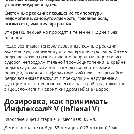
уплотнение,кровоподтек.
Системные реакции: повышение температуры,
недомогание, озноб,утомляемость, головная боль,
потливость, миалгия, артралгия.
Эти реакции обычно проходят в течение 1-2 дней без
лечения.
Редко возникают генерализованные кожные реакции,
включая зуд, крапивницу или аллергическую сыпь. Очень
редко возможно возникновение невралгии, парестезии,
судорог, непродолжительной тромбоцитопении. В крайне
редких случаях возможны тяжелые аллергические
реакции, включая анафилактический шок. Чрезвычайно
редко возникает васкулит с преходящим нарушением
функции почек, неврологические расстройства, такие как
энцефаломиелит, неврит, синдром Гийена -Барре.
Дозировка, как принимать
Инфлексал® V (Inflexal V)
Взрослые и дети старше 36 месяцев: 0,5 мл.
Дети в возрасте от 6 до 35 месяцев: 0,25 мл или 0,5 мл.