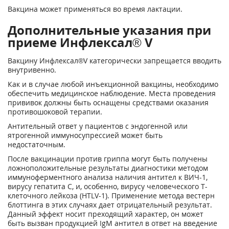
Вакцина может применяться во время лактации.
Дополнительные указания при
приеме Инфлексал® V
Вакцину Инфлексал®V категорически запрещается вводить
внутривенно.
Как и в случае любой инъекционной вакцины, необходимо
обеспечить медицинское наблюдение. Места проведения
прививок должны быть оснащены средствами оказания
противошоковой терапии.
Антительный ответ у пациентов с эндогенной или
ятрогенной иммуно­супрессией может быть
недостаточным.
После вакцинации против гриппа могут быть получены
ложноположительные результаты диагностики методом
иммуноферментного анализа наличия антител к ВИЧ-1,
вирусу гепатита С, и, особенно, вирусу человеческого Т-
клеточного лейкоза (HTLV-1). Применение метода вестерн
блоттинга в этих случаях дает отрицательный результат.
Данный эффект носит преходящий характер, он может
быть вызван продукцией IgM антител в ответ на введение