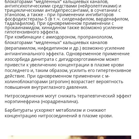
блокаторами "медленных" кальциевых каналов,
антипсихотическими средствами (нейролептиками) и
трициклическими антидепрессантами, в сочетании с
этанолом, а также - при применении ингибиторов
фосфодиэстеразы-5 (в т.ч. силденафилом, варденафилом,
тадалафилом). При одновременном применении с
прокаинамидом, хинидином также возможно усиление
гипотензивного эффекта.
При комбинации с амиодороном, пропранололом,
блокаторами "медленных" кальциевых каналов
(верапамилом, нифедипином и др.) возможно усиление
антиангинального эффекта. Одновременное применение
изосорбида динитрата с дигидроэрготамином может
привести к увеличению концентрации в плазме крови
последнего и, таким образом, усилить его гипертензивное
действие. При одновременном применении с м-
холиноблокаторами (атропин) возрастает вероятность
повышения внутриглазного давления.
Нитросоединения могут снижать терапевтический эффект
норэпинефрина (норадреналина).
Барбитураты ускоряют метаболизм и снижают
концентрацию нитросоединений в плазме крови.