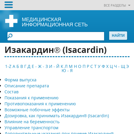
ВСЕ РАЗДЕЛЫ
МЕДИЦИНСКАЯ
ИНФОРМАЦИОННАЯ СЕТЬ
Изакардин® (Isacardin)
1-Z
А
Б
В
Г
Д
Е - Ж - З
И - Й
К
Л
М
Н
О
П
Р
С
Т
У
Ф
Х
Ц
Ч - Щ
Э
Ю - Я
Форма выпуска
Описание препарата
Состав
Показания к применению
Противопоказания к применению
Возможные побочные эффекты
Дозировка, как принимать Изакардин® (Isacardin)
Влияние на беременность
Управление транспортом
Дополнительные указания при приеме Изакардин®