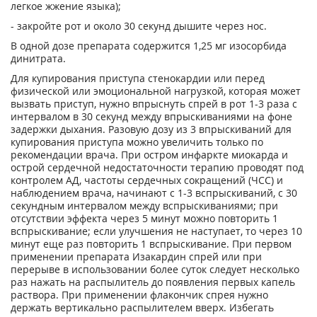
легкое жжение языка);
- закройте рот и около 30 секунд дышите через нос.
В одной дозе препарата содержится 1,25 мг изосорбида
динитрата.
Для купирования приступа стенокардии или перед
физической или эмоциональной нагрузкой, которая может
вызвать приступ, нужно впрыснуть спрей в рот 1-3 раза с
интервалом в 30 секунд между впрыскиваниями на фоне
задержки дыхания. Разовую дозу из 3 впрыскиваний для
купирования приступа можно увеличить только по
рекомендации врача. При остром инфаркте миокарда и
острой сердечной недостаточности терапию проводят под
контролем АД, частоты сердечных сокращений (ЧСС) и
наблюдением врача, начинают с 1-3 вспрыскиваний, с 30
секундным интервалом между вспрыскиваниями; при
отсутствии эффекта через 5 минут можно повторить 1
вспрыскивание; если улучшения не наступает, то через 10
минут еще раз повторить 1 вспрыскивание. При первом
применении препарата Изакардин спрей или при
перерыве в использовании более суток следует несколько
раз нажать на распылитель до появления первых капель
раствора. При применении флакончик спрея нужно
держать вертикально распылителем вверх. Избегать