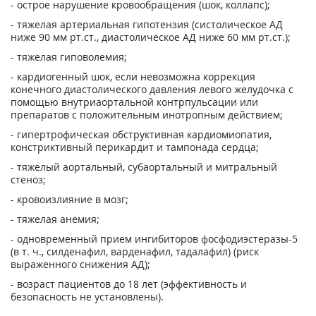
- острое нарушение кровообращения (шок, коллапс);
- тяжелая артериальная гипотензия (систолическое АД
ниже 90 мм рт.ст., диастолическое АД ниже 60 мм рт.ст.);
- тяжелая гиповолемия;
- кардиогенный шок, если невозможна коррекция
конечного диастолического давления левого желудочка с
помощью внутриаортальной контрпульсации или
препаратов с положительным инотропным действием;
- гипертрофическая обструктивная кардиомиопатия,
констриктивный перикардит и тампонада сердца;
- тяжелый аортальный, субаортальный и митральный
стеноз;
- кровоизлияние в мозг;
- тяжелая анемия;
- одновременный прием ингибиторов фосфодиэстеразы-5
(в т. ч., силденафил, варденафил, тадалафил) (риск
выраженного снижения АД);
- возраст пациентов до 18 лет (эффективность и
безопасность не установлены).