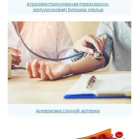
Атриовентрикулярная (предсердно-
желудочковая) блокада сердца
Аневризма сонной артерии