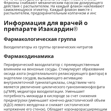
Флаконы снабжают механическим насосом дозирующего
действия с распылителем. На каждый флакон наклеивают
самоклеющуюся этикетку. Каждый флакон вместе с
распылителем, предохранительным колпачком и инс
Информация для врачей о
препарате Изакардин®
Фармакологическая группа
Вазодилататоры из группы органических нитратов
Фармакодинамика
Периферический вазодилататор с преимущественным
влиянием на венозные сосуды. Стимулирует образование
оксида азота (эндотелиального релаксирующего фактора) в
эндотелии сосудов, вызывающего активацию
внутриклеточной гуанилатциклазы, следствием чего
является увеличение циклического гуанозинмонофосфата
(цГМФ), медиатора вазодилатации. Уменьшает
потребность миокарда в кислороде за счет снижения
преднагрузки (уменьшает конечно-диастолический объем
(КДО) левого желудочка и снижает систолическое
напряжение его стенок). Обладает коронарорасширяющим