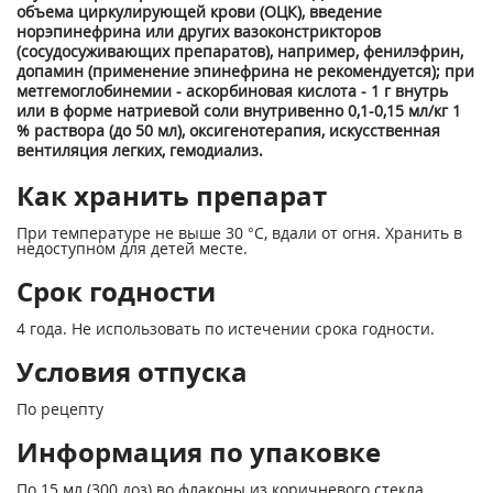
объема циркулирующей крови (ОЦК), введение
норэпинефрина или других вазоконстрикторов
(сосудосуживающих препаратов), например, фенилэфрин,
допамин (применение эпинефрина не рекомендуется); при
метгемоглобинемии - аскорбиновая кислота - 1 г внутрь
или в форме натриевой соли внутривенно 0,1-0,15 мл/кг 1
% раствора (до 50 мл), оксигенотерапия, искусственная
вентиляция легких, гемодиализ.
Как хранить препарат
При температуре не выше 30 °С, вдали от огня. Хранить в
недоступном для детей месте.
Срок годности
4 года. Не использовать по истечении срока годности.
Условия отпуска
По рецепту
Информация по упаковке
По 15 мл (300 доз) во флаконы из коричневого стекла.