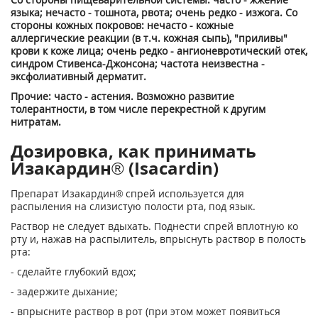
языка; нечасто - тошнота, рвота; очень редко - изжога. Со
стороны кожных покровов: нечасто - кожные
аллергические реакции (в т.ч. кожная сыпь), "приливы"
крови к коже лица; очень редко - ангионевротический отек,
синдром Стивенса-Джонсона; частота неизвестна -
эксфолиативный дерматит.
Прочие: часто - астения. Возможно развитие
толерантности, в том числе перекрестной к другим
нитратам.
Дозировка, как принимать
Изакардин® (Isacardin)
Препарат Изакардин® спрей используется для
распыления на слизистую полости рта, под язык.
Раствор не следует вдыхать. Поднести спрей вплотную ко
рту и, нажав на распылитель, впрыснуть раствор в полость
рта:
- сделайте глубокий вдох;
- задержите дыхание;
- впрысните раствор в рот (при этом может появиться