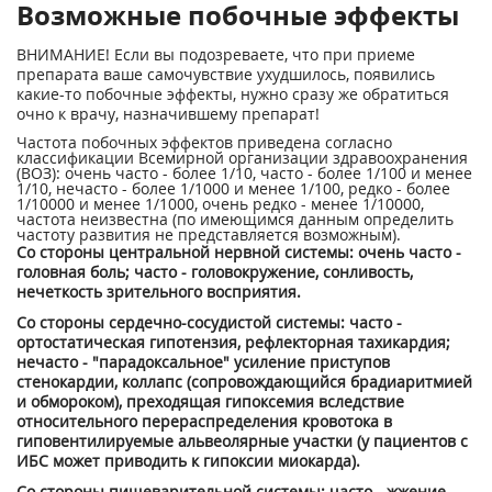
Возможные побочные эффекты
ВНИМАНИЕ! Если вы подозреваете, что при приеме
препарата ваше самочувствие ухудшилось, появились
какие-то побочные эффекты, нужно сразу же обратиться
очно к врачу, назначившему препарат!
Частота побочных эффектов приведена согласно
классификации Всемирной организации здравоохранения
(ВОЗ): очень часто - более 1/10, часто - более 1/100 и менее
1/10, нечасто - более 1/1000 и менее 1/100, редко - более
1/10000 и менее 1/1000, очень редко - менее 1/10000,
частота неизвестна (по имеющимся данным определить
частоту развития не представляется возможным).
Со стороны центральной нервной системы: очень часто -
головная боль; часто - головокружение, сонливость,
нечеткость зрительного восприятия.
Со стороны сердечно-сосудистой системы: часто -
ортостатическая гипотензия, рефлекторная тахикардия;
нечасто - "парадоксальное" усиление приступов
стенокардии, коллапс (сопровождающийся брадиаритмией
и обмороком), преходящая гипоксемия вследствие
относительного перераспределения кровотока в
гиповентилируемые альвеолярные участки (у пациентов с
ИБС может приводить к гипоксии миокарда).
Со стороны пищеварительной системы: часто - жжение