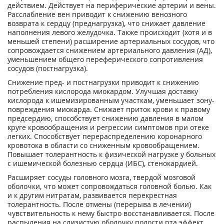
действием. Действует на периферические артерии и вены.
Расслабление вен приводит к снижению венозного
возврата к сердцу (преднагрузка), что снижает давление
наполнения левого желудочка. Также происходит (хотя и в
меньшей степени) расширение артериальных сосудов, что
сопровождается снижением артериального давления (АД),
уменьшением общего переферического сопротивления
сосудов (постнагрузка).
Снижение пред- и постнагрузки приводит к снижению
потребления кислорода миокардом. Улучшая доставку
кислорода к ишемизированным участкам, уменьшает зону-
повреждения миокарда. Снижает приток крови к правому
предсердию, способствует снижению давления в малом
круге кровообращения и регрессии симптомов при отеке
легких. Способствует перераспределению коронарного
кровотока в области со сниженным кровообращением.
Повышает толерантность к физической нагрузке у больных
с ишемической болезнью сердца (ИБС), стенокардией.
Расширяет сосуды головного мозга, твердой мозговой
оболочки, что может сопровождаться головной болью. Как
и к другим нитратам, развивается перекрестная
толерантность. После отмены (перерыва в лечении)
чувствительность к нему быстро восстанавливается. После
распыления на слизистую оболочку полости рта эффект