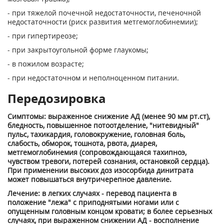
- при тяжелой почечной недостаточности, печеночной
недостаточности (риск развития метгемоглобинемии);
- при гипертиреозе;
- при закрытоугольной форме глаукомы;
- в пожилом возрасте;
- при недостаточном и неполноценном питании.
Передозировка
Симптомы: выраженное снижение АД (менее 90 мм рт.ст),
бледность, повышенное потоотделение, "нитевидный"
пульс, тахикардия, головокружение, головная боль,
слабость, обморок, тошнота, рвота, диарея,
метгемоглобинемия (сопровождающаяся тахипноэ,
чувством тревоги, потерей сознания, остановкой сердца).
При применении высоких доз изосорбида динитрата
может повышаться внутричерепное давление.
Лечение: в легких случаях - перевод пациента в
положение "лежа" с приподнятыми ногами или с
опущенным головным концом кровати; в более серьезных
случаях, при выраженном снижении АД - восполнение