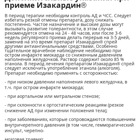
приеме Изакардин®
В период терапии необходим контроль АД и ЧСС. Следует
избегать резкой отмены препарата, дозу снижать
постепенно. Частое назначение и высокие дозы могут
вызывать развитие толерантности, в этом случае
рекомендуется отмена на 24 - 48 часов, или после 3-6
недель регулярного приема делать перерыв на 3-5 дней,
заменив на это время препарат Изакардин® спрей
другими антиангинальными средствами. Особенно
тщательное врачебное наблюдение необходимо при
остром инфаркте миокарда со сниженным давлением
наполнения желудочков. Раствор содержит около 85 %
этанола. В период лечения препаратом Изакардин® спрей
следует исключить употребление этанола (алкоголя).
Препарат необходимо применять с осторожностью:
- при низком давлении наполнения левого желудочка, в
т.ч. при остром инфаркте миокарда;
- при аортальном или митральном стенозе;
- при склонности к ортостатическим реакциям (резкое
снижение АД при изменении положения тела);
- при заболеваниях, которые сопровождаются повышением
внутричерепного давления (в том числе, гемморагический
инсульт, черепно-
мозговая травма);