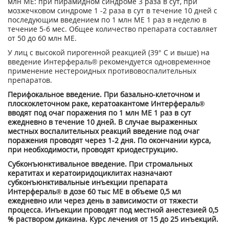
млн ME: при пирамидном синдроме 3 раза в сут, при
мозжечковом синдроме 1 -2 раза в сут в течение 10 дней с
последующим введением по 1 млн ME 1 раз в неделю в
течение 5-6 мес. Общее количество препарата составляет
от 50 до 60 млн ME.
У лиц с высокой пирогенной реакцией (39° С и выше) на
введение Интерфераль® рекомендуется одновременное
применение нестероидных противовоспалительных
препаратов.
Перифокальное введение. При базально-клеточном и
плоскоклеточном раке, кератоакантоме Интерфераль®
вводят под очаг поражения по 1 млн ME 1 раз в сут
ежедневно в течение 10 дней. В случае выраженных
местных воспалительных реакций введение под очаг
поражения проводят через 1-2 дня. По окончании курса,
при необходимости, проводят криодеструкцию.
Субконъюнктивальное введение. При стромальных
кератитах и кератоиридоциклитах назначают
субконъюнктивальные инъекции препарата
Интерфераль® в дозе 60 тыс ME в объеме 0,5 мл
ежедневно или через день в зависимости от тяжести
процесса. Инъекции проводят под местной анестезией 0,5
% раствором дикаина. Курс лечения от 15 до 25 инъекций.