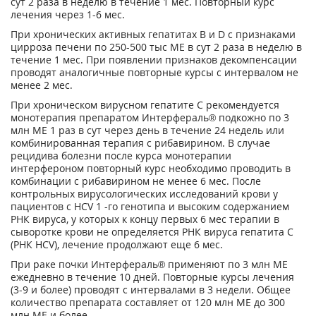
сут 2 раза в неделю в течение 1 мес. Повторный курс
лечения через 1-6 мес.
При хронических активных гепатитах В и D с признаками
цирроза печени по 250-500 тыс ME в сут 2 раза в неделю в
течение 1 мес. При появлении признаков декомпенсации
проводят аналогичные повторные курсы с интервалом не
менее 2 мес.
При хроническом вирусном гепатите С рекомендуется
монотерапия препаратом Интерфераль® подкожно по 3
млн ME 1 раз в сут через день в течение 24 недель или
комбинированная терапия с рибавирином. В случае
рецидива болезни после курса монотерапии
интерфероном повторный курс необходимо проводить в
комбинации с рибавирином не менее 6 мес. После
контрольных вирусологических исследований крови у
пациентов с НСV 1 -го генотипа и высоким содержанием
РНК вируса, у которых к концу первых 6 мес терапии в
сыворотке крови не определяется РНК вируса гепатита С
(РНК HCV), лечение продолжают еще 6 мес.
При раке почки Интерфераль® применяют по 3 млн ME
ежедневно в течение 10 дней. Повторные курсы лечения
(3-9 и более) проводят с интервалами в 3 недели. Общее
количество препарата составляет от 120 млн ME до 300
млн ME и более.