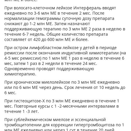
При волосато-клеточном лейкозе Интерфераль вводят
ежедневно по 3-6 млн ME в течение 2 мес. После
нормализации гемограммы суточную дозу препарата
снижают до 1-2 млн ME. Затем назначают
поддерживающую терапию по 3 млн ME 2 раза в неделю в
течение 6-7 недель. Общее количество препарата
составляет от 420 до 600 млн ME и более.
При остром лимфобластном лейкозе у детей в периоде
ремиссии после окончания индуктивной химиотерапии (на
4-5 мес ремиссии) по 1 млн ME 1 раз в неделю в течение 6
мес, затем 1 раз в 2 недели в течение 24 мес.
Одновременно проводят поддерживающую
химиотерапию.
При хроническом миелолейкозе по 3 млн ME ежедневно
или по 6 млн ME через день. Срок лечения от 10 недель до
6 мес.
При гистеоцитозе-Х по 3 млн ME ежедневно в течение 1
мес. Повторные курсы с 1 -2-месячными интервалами в
течение 1 -3 лет.
При сублейкемическом миелозе и эссенциальной
тромбоцитопении для коррекции гипертромбоцитоза по 1
млн ME ежедневно или через 1 сут в течение 20 дней.