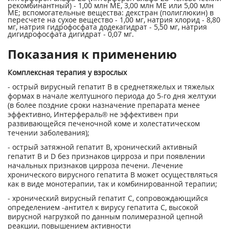
рекомбинантный) - 1,00 млн ME, 3,00 млн ME или 5,00 млн
ME; вспомогательные вещества: декстран (полиглюкин) в
пересчете на сухое вещество - 1,00 мг, натрия хлорид - 8,80
мг, натрия гидрофосфата додекагидрат - 5,50 мг, натрия
дигидрофосфата дигидрат - 0,07 мг.
Показания к применению
Комплексная терапия у взрослых
- острый вирусный гепатит В в среднетяжелых и тяжелых
формах в начале желтушного периода до 5-го дня желтухи
(в более поздние сроки назначение препарата менее
эффективно, Интерфераль® не эффективен при
развивающейся печеночной коме и холестатическом
течении заболевания);
- острый затяжной гепатит В, хронический активный
гепатит В и D без признаков цирроза и при появлении
начальных признаков цирроза печени. Лечение
хронического вирусного гепатита В может осуществляться
как в виде монотерапии, так и комбинированной терапии;
- хронический вирусный гепатит С, сопровождающийся
определением -антител к вирусу гепатита С, высокой
вирусной нагрузкой по данным полимеразной цепной
реакции, повышением активности