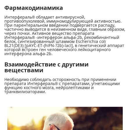
Фармакодинамика
Интерфераль® обладает антивирусной,
противоопухолевой, иммуномодулирующей активностью.
При парентеральном введении подвергается распаду,
частично выводится в неизменном виде, главным образом,
через почки. Активное вещество препарата
Интерфераль® -интерферон альфа-2b, рекомбинантный
белок, синтезированный штаммом Escherichia coli
BL21(DE3) [pAYC-ET-(hIFN-?2b)-lacI], в генетический аппарат
которой встроен ген человеческого лейкоцитарного
интерферона альфа-2b.
Взаимодействие с другими
веществами
Необходимо соблюдать осторожность при применении
препарата Интерфераль® с препаратами, угнетающими
функцию костного мозга, нейролептиками и
транквилизаторами.