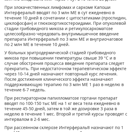
При злокачественных лимфомах и саркоме Капоши
Интерфераль® вводят по 3 млн ME в сут ежедневно в
течение 10 дней в сочетании с цитостатиками (проспидин,
циклофосфан) и глюкокортикостероидами. При опухолевой
стадии грибовидного микоза и ретикулосаркоматозе
целесообразно чередовать внутримышечное введение
препарата Интерфераль® по 3 млн ME и внутриочаговое
по 2 млн ME в течение 10 дней.
У больных эритродермической стадией грибовидного
микоза при повышении температуры свыше 39 °С и в
случае обострения процесса введение препарата следует
прекратить. При недостаточном терапевтическом эффекте
через 10-14 дней назначают повторный курс лечения.
После достижения клинического эффекта назначают
поддерживающую терапию по 3 млн ME 1 раз в неделю в
течение 6-7 недель.
При респираторном папилломатозе гортани препарат
вводят по 100-150 тыс ME на 1 кг веса тела ежедневно в
течение 45-50 дней, затем в той же дозировке 3 раза в
неделю в течение 1 мес. Второй и третий курсы проводят с
интервалом в 2-6 мес.
При рассеянном склерозе Интерфераль® назначают по 1