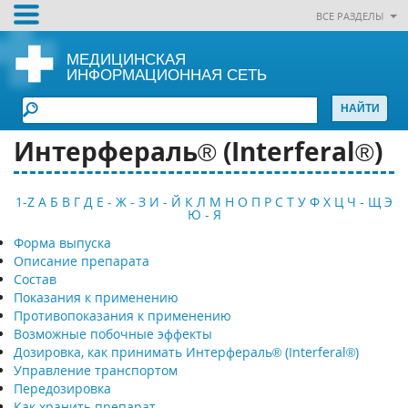
ВСЕ РАЗДЕЛЫ
МЕДИЦИНСКАЯ
ИНФОРМАЦИОННАЯ СЕТЬ
Интерфераль® (Interferal®)
1-Z
А
Б
В
Г
Д
Е - Ж - З
И - Й
К
Л
М
Н
О
П
Р
С
Т
У
Ф
Х
Ц
Ч - Щ
Э
Ю - Я
Форма выпуска
Описание препарата
Состав
Показания к применению
Противопоказания к применению
Возможные побочные эффекты
Дозировка, как принимать Интерфераль® (Interferal®)
Управление транспортом
Передозировка
Как хранить препарат