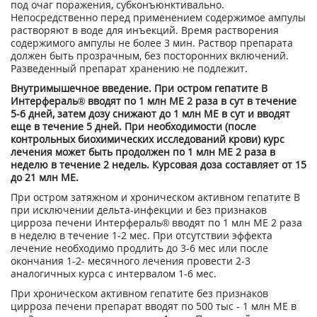
под очаг поражения, субконъюнктивально.
Непосредственно перед применением содержимое ампулы
растворяют в воде для инъекций. Время растворения
содержимого ампулы не более 3 мин. Раствор препарата
должен быть прозрачным, без посторонних включений.
Разведенный препарат хранению не подлежит.
Внутримышечное введение. При остром гепатите В
Интерфераль® вводят по 1 млн ME 2 раза в сут в течение
5-6 дней, затем дозу снижают до 1 млн ME в сут и вводят
еще в течение 5 дней. При необходимости (после
контрольных биохимических исследований крови) курс
лечения может быть продолжен по 1 млн ME 2 раза в
неделю в течение 2 недель. Курсовая доза составляет от 15
до 21 млн ME.
При остром затяжном и хроническом активном гепатите В
при исключении дельта-инфекции и без признаков
цирроза печени Интерфераль® вводят по 1 млн ME 2 раза
в неделю в течение 1-2 мес. При отсутствии эффекта
лечение необходимо продлить до 3-6 мес или после
окончания 1-2- месячного лечения провести 2-3
аналогичных курса с интервалом 1-6 мес.
При хроническом активном гепатите без признаков
цирроза печени препарат вводят по 500 тыс - 1 млн ME в