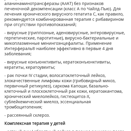
аланинаминотрансферазы (АлАТ) без признаков
печеночной декомпенсации (класс А по Чайлд-Пью). Для
лечения хронического вирусного гепатита С, как правило,
рекомендуется комбинированная терапия с рибавирином
при отсутствии противопоказаний;
- вирусные (гриппозные, аденовирусные, энтеровирусные,
герпетические, паротитные), вирусно-бактериальные и
микоплазменные менингоэнцефалиты. Применение
Интерфераль® наиболее эффективно в первые 4 дня
заболевания;
- вирусные конъюнктивиты, кератоконъюнктивиты,
кератиты, кератоувеиты;
- рак почки IV стадии, волосатоклеточный лейкоз,
злокачественные лимфомы кожи (грибовидный микоз,
первичный ретикулез), саркома Капоши, базально-
клеточный и плоскоклеточный рак кожи, кератоакантома,
хронический миелолейкоз, гистеоцитоз-Х,
сублейкемический миелоз, эссенциальная
тромбоцитопения;
- рассеянный склероз.
Комплексная терапия у детей