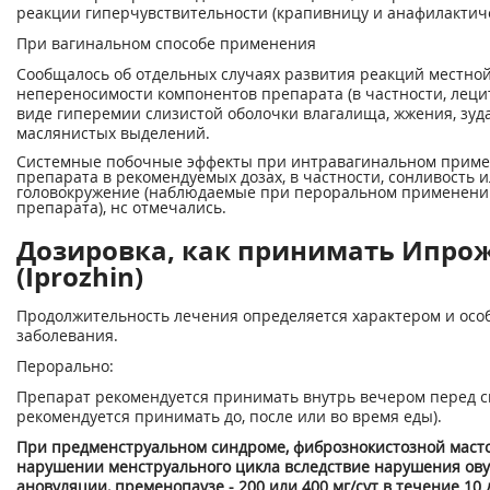
реакции гиперчувствительности (крапивницу и анафилактиче
При вагинальном способе применения
Сообщалось об отдельных случаях развития реакций местно
непереносимости компонентов препарата (в частности, лецит
виде гиперемии слизистой оболочки влагалища, жжения, зуда
маслянистых выделений.
Системные побочные эффекты при интравагинальном прим
препарата в рекомендуемых дозах, в частности, сонливость 
головокружение (наблюдаемые при пероральном применени
препарата), нс отмечались.
Дозировка, как принимать Ипро
(Iprozhin)
Продолжительность лечения определяется характером и осо
заболевания.
Перорально:
Препарат рекомендуется принимать внутрь вечером перед с
рекомендуется принимать до, после или во время еды).
При предменструальном синдроме, фиброзно­кистозной маст
нарушении менструального цикла вследствие нарушения ов
ановуляции, пременопаузе - 200 или 400 мг/сут в течение 10 