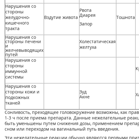
Нарушения со
Рвота
стороны
Диарея
желудочно-
Вздутие живота
Тошнота
кишечного
Запор
тракта
Нарушения со
стороны печени
Холестатическая
и
желтуха
желчевыводящих
путей
Нарушения со
стороны
К
иммунной
системы
Нарушения со
стороны кожи и
Зуд
Х
Акне
подкожных
тканей
Сонливость, преходящее головокружение возможны, как прав
1-3 ч после приема препарата. Данные нежелательные реак
быть уменьшены путем снижения дозы, применением препа
сном или переходом на вагинальный путь введения.
Эти нежелательные реакции обычно являются первыми при