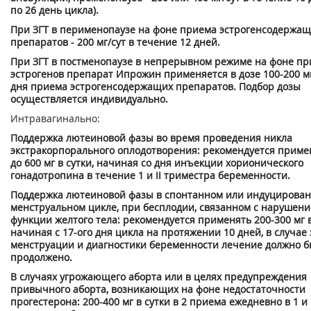
по 26 день цикла).
При ЗГТ в перименопаузе на фоне приема эстрогенсодержа
препаратов - 200 мг/сут в течение 12 дней.
При ЗГТ в постменопаузе в непрерывном режиме на фоне п
эстрогенов препарат Ипрожин применяется в дозе 100-200 мг
дня приема эстрогенсодержащих препаратов. Подбор дозы
осуществляется индивидуально.
Интравагинально:
Поддержка лютеиновой фазы во время проведения никла
экстракорпорального оплодотворения: рекомендуется примен
до 600 мг в сутки, начиная со дня инъекции хорионического
гонадотропина в течение 1 и II триместра беременности.
Поддержка лютеиновой фазы в спонтанном или индуцирова
менструальном цикле, при бесплодии, связанном с нарушен
функции желтого тела: рекомендуется применять 200-300 мг в
начиная с 17-ого дня цикла на протяжении 10 дней, в случае
менструации и диагностики беременности лечение должно б
продолжено.
В случаях угрожающего аборта или в целях предупреждения
привычного аборта, возникающих на фоне недостаточности
прогестерона: 200-400 мг в сутки в 2 приема ежедневно в 1 и I