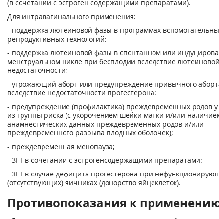
(в сочетании с эстроген содержащими препаратами).
Для интравагинального применения:
- поддержка лютеиновой фазы в программах вспомогательны
репродуктивных технологий:
- поддержка лютеиновой фазы в спонтанном или индуциров
менструальном цикле при бесплодии вследствие лютеиново
недостаточности;
- угрожающий аборт или предупреждение привычного аборт
вследствие недостаточности прогестерона:
- предупреждение (профилактика) преждевременных родов 
из группы риска (с укорочением шейки матки и/или наличие
анамнестических данных преждевременных родов и/или
преждевременного разрыва плодных оболочек);
- преждевременная менопауза;
- ЗГТ в сочетании с эстрогенсодержащими препаратами:
- ЗГТ в случае дефицита прогестерона при нефункционирую
(отсутствующих) яичниках (донорство яйцеклеток).
Противопоказания к применени