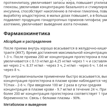
протеинлипазу, увеличивает запасы жира, повышает утилиз
глюкозы, увеличивая концентрацию базального и стимулиро
инсулина, способствует накоплению в печени гликогена, по
выработку альдостерона; в малых дозах повышает, а в больши
подавляет продукцию гонадотропных гормонов гипофиза; у
азотемию, увеличивает выведение азота почками.
Фармакокинетика
Абсорбция и распределение
После приема внутрь хорошо всасывается в желудочно-киш
тракте (ЖКТ). Время достижения максимальной концентрации
1-3 ч. После приема 200 мг концентрация прогестерона в пл
увеличивается с 0.13 нг/мл до 4.25 нг/мл через 1 ч и составля
мл через 2 ч. 8.37 нг/мл - через 3 ч, 2 нг/мл - через 6 ч. 1.64 н
через 8 ч.
При интравагинальном применении быстро всасывается, вы
концентрация прогестерона в плазме крови наблюдается чер
ТСmах - 2-6 ч. При введении 100 мг 2 раза в сутки средняя
концентрация в плазме крови - 9.7 мг/мл в течение 24 ч. Пр
более 200 мг концентрация прогестерона соответствует 1 тр
беременности. Связь с белками плазмы - 90%.
Метаболизм и выведение