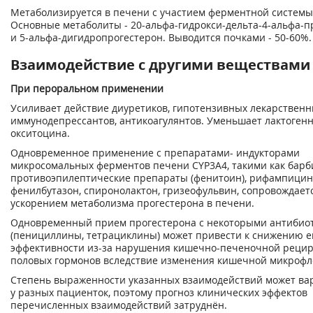
Метаболизируется в печени с участием ферментной системы
Основные метаболиты - 20-альфа-гидрокси-дельта-4-альфа-
и 5-альфа-дигидропрогестерон. Выводится почками - 50-60%.
Взаимодействие с другими веществами
При пероральном применении
Усиливает действие диуретиков, гипотензивных лекарственн
иммунодепрессантов, антикоагулянтов. Уменьшает лактоген
окситоцина.
Одновременное применение с препаратами- индукторами
микросомальных ферментов печени CYP3A4, такими как барб
противоэпилептические препараты (фенитоин), рифампицин
фенилбутазон, спиронолактон, гризеофульвин, сопровождает
ускорением метаболизма прогестерона в печени.
Одновременный прием прогестерона с некоторыми антибио
(пенициллины, тетрациклины) может привести к снижению е
эффективности из-за нарушения кишечно-печеночной реци
половых гормонов вследствие изменения кишечной микрофл
Степень выраженности указанных взаимодействий может ва
у разных пациенток, поэтому прогноз клинических эффектов
перечисленных взаимодействий затруднён.