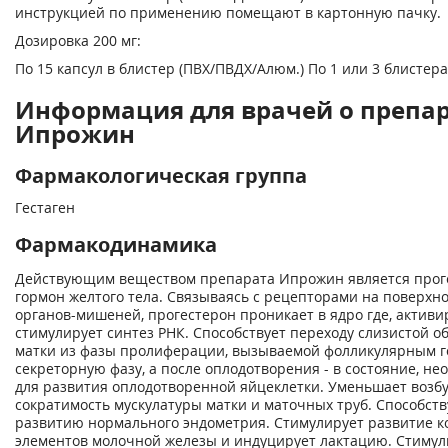
инструкцией по применению помещают в картонную пачку.
Дозировка 200 мг:
По 15 капсул в блистер (ПВХ/ПВДХ/Алюм.) По 1 или 3 блистера
Информация для врачей о препа
Ипрожин
Фармакологическая группа
Гестаген
Фармакодинамика
Действующим веществом препарата Ипрожин является проге
гормон желтого тела. Связываясь с рецепторами на поверхно
органов-мишеней, прогестерон проникает в ядро где, активи
стимулирует синтез РНК. Способствует переходу слизистой о
матки из фазы пролиферации, вызываемой фолликулярным г
секреторную фазу, а после оплодотворения - в состояние, не
для развития оплодотворенной яйцеклетки. Уменьшает возб
сократимость мускулатуры матки и маточных труб. Способств
развитию нормального эндометрия. Стимулирует развитие 
элементов молочной железы и индуцирует лактацию. Стимул