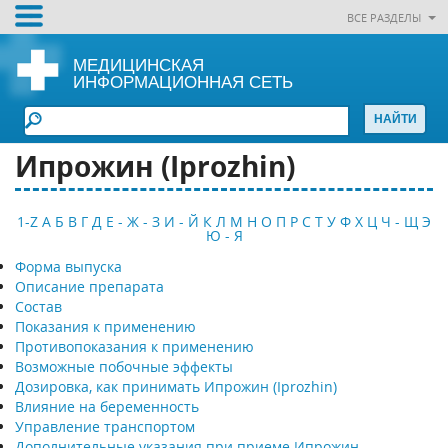
ВСЕ РАЗДЕЛЫ
МЕДИЦИНСКАЯ
ИНФОРМАЦИОННАЯ СЕТЬ
Ипрожин (Iprozhin)
1-Z
А
Б
В
Г
Д
Е - Ж - З
И - Й
К
Л
М
Н
О
П
Р
С
Т
У
Ф
Х
Ц
Ч - Щ
Э
Ю - Я
Форма выпуска
Описание препарата
Состав
Показания к применению
Противопоказания к применению
Возможные побочные эффекты
Дозировка, как принимать Ипрожин (Iprozhin)
Влияние на беременность
Управление транспортом
Дополнительные указания при приеме Ипрожин