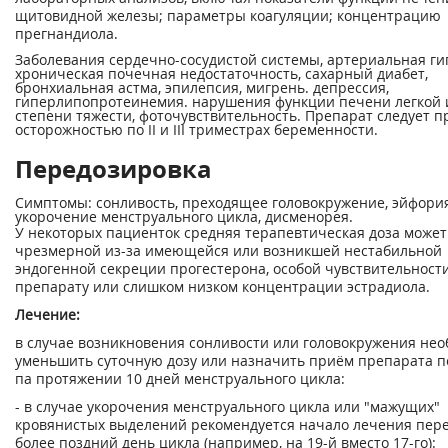
щитовидной железы; параметры коагуляции; концентрацию
прегнандиола.
Заболевания сердечно-сосудистой системы, артериальная ги
хроническая почечная недостаточность, сахарный диабет,
бронхиальная астма, эпилепсия, мигрень. депрессия,
гиперлипопротеинемия. нарушения функции печени легкой 
степени тяжести, фоточувствительность. Препарат следует п
осторожностью по II и III триместрах беременности.
Передозировка
Симптомы: сонливость, преходящее головокружение, эйфория
укорочение менструального цикла, дисменорея.
У некоторых пациенток средняя терапевтическая доза может
чрезмерной из-за имеющейся или возникшей нестабильной
эндогенной секреции прогестерона, особой чувствительности
препарату или слишком низком концентрации эстрадиола.
Лечение:
в случае возникновения сонливости или головокружения не
уменьшить суточную дозу или назначить приём препарата п
па протяжении 10 дней менструального цикла:
- в случае укорочения менструального цикла или "мажущих"
кровянистых выделений рекомендуется начало лечения пер
более поздний день цикла (например, на 19-й вместо 17-го):