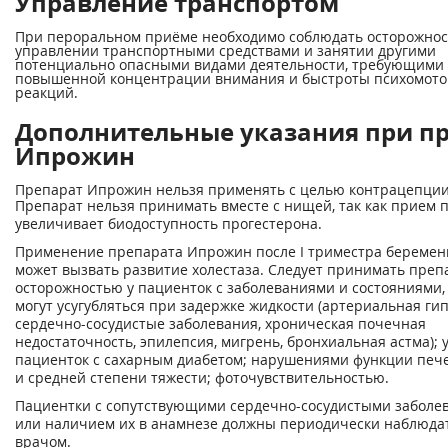
Управление транспортом
При пероральном приёме необходимо соблюдать осторожнос
управлении транспортными средствами и занятии другими
потенциально опасными видами деятельности, требующими
повышенной концентрации внимания и быстроты психомот
реакций.
Дополнительные указания при п
Ипрожин
Препарат Ипрожин нельзя применять с целью контрацепции
Препарат нельзя принимать вместе с нищей, так как прием
увеличивает биодоступность прогестерона.
Применение препарата Ипрожин после I триместра беремен
может вызвать развитие холестаза. Следует принимать преп
осторожностью у пациенток с заболеваниями и состояниями,
могут усугубляться при задержке жидкости (артериальная ги
сердечно-сосудистые заболевания, хроническая почечная
недостаточность, эпилепсия, мигрень, бронхиальная астма); 
пациенток с сахарным диабетом; нарушениями функции печ
и средней степени тяжести; фоточувствительностью.
Пациентки с сопутствующими сердечно-сосудистыми заболе
или наличием их в анамнезе должны периодически наблюда
врачом.