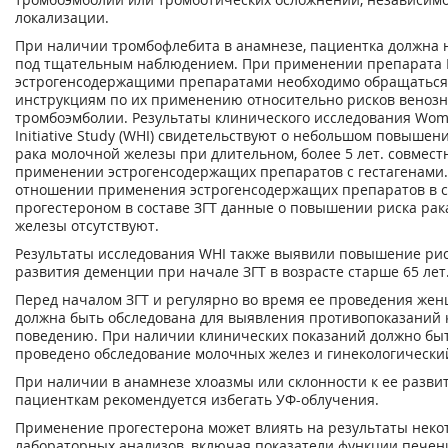
локализации.
При наличии тромбофлебита в анамнезе, пациентка должна 
под тщательным наблюдением. При применении препарата
эстрогенсодержащими препаратами необходимо обращаться
инструкциям по их применению относительно рисков веноз
тромбоэмболии. Результаты клинического исследования Wom
Initiative Study (WHI) свидетельствуют о небольшом повышен
рака молочной железы при длительном, более 5 лет. совмест
применении эстрогенсодержащих препаратов с гестагенами.
отношении применения эстрогенсодержащих препаратов в с
прогестероном в составе ЗГТ данные о повышении риска ра
железы отсутствуют.
Результаты исследования WHI также выявили повышение ри
развития деменции при начале ЗГТ в возрасте старше 65 лет
Перед началом ЗГТ и регулярно во время ее проведения же
должна быть обследована для выявления противопоказаний 
поведению. При наличии клинических показаний должно бы
проведено обследование молочных желез и гинекологически
При наличии в анамнезе хлоазмы или склонности к ее разви
пациенткам рекомендуется избегать УФ-облучения.
Применение прогестерона может влиять на результаты неко
лабораторных анализов, включая показатели функции печен