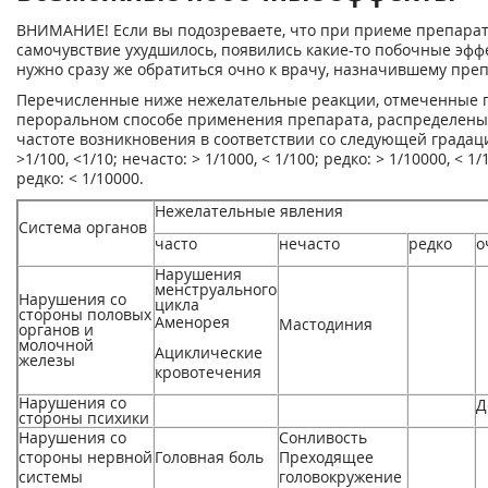
ВНИМАНИЕ! Если вы подозреваете, что при приеме препара
самочувствие ухудшилось, появились какие-то побочные эфф
нужно сразу же обратиться очно к врачу, назначившему преп
Перечисленные ниже нежелательные реакции, отмеченные 
пероральном способе применения препарата, распределены
частоте возникновения в соответствии со следующей градаци
>1/100, <1/10; нечасто: > 1/1000, < 1/100; редко: > 1/10000, < 1
редко: < 1/10000.
Нежелательные явления
Система органов
часто
нечасто
редко
о
Нарушения
менструального
Нарушения со
цикла
стороны половых
Аменорея
Мастодиния
органов и
молочной
Ациклические
железы
кровотечения
Нарушения со
Д
стороны психики
Нарушения со
Сонливость
стороны нервной
Головная боль
Преходящее
системы
головокружение