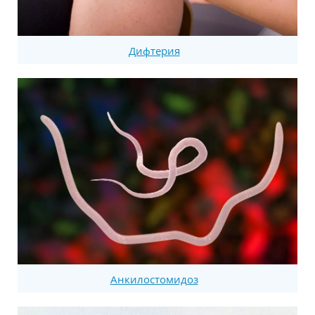
Дифтерия
Анкилостомидоз