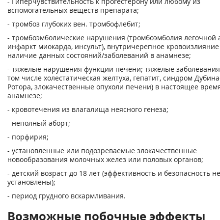
- Гиперчувствительность к прогестерону или любому из
вспомогательных веществ препарата;
- тромбоз глубоких вен. тромбофлебит;
- тромбоэмболические нарушения (тромбоэмболия легочной 
инфаркт миокарда, инсульт), внутричерепное кровоизлияние
наличие данных состояний/заболеваний в анамнезе;
- тяжелые нарушения функции печени; тяжёлые заболевания
том числе холестатическая желтуха, гепатит, синдром Дубин
Ротора, злокачественные опухоли печени) в настоящее время
анамнезе;
- кровотечения из влагалища неясного генеза;
- неполный аборт;
- порфирия;
- установленные или подозреваемые злокачественные
новообразования молочных желез или половых органов;
- детский возраст до 18 лет (эффективность и безопасность н
установлены);
- период грудного вскармливания.
Возможные побочные эффекты