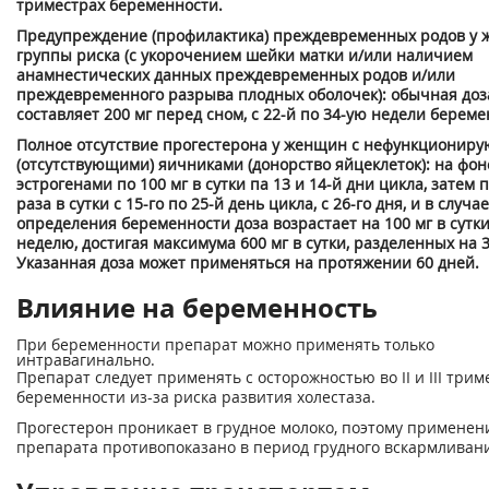
триместрах беременности.
Предупреждение (профилактика) преждевременных родов у 
группы риска (с укорочением шейки матки и/или наличием
анамнестических данных преждевременных родов и/или
преждевременного разрыва плодных оболочек): обычная доз
составляет 200 мг перед сном, с 22-й по 34-ую недели береме
Полное отсутствие прогестерона у женщин с нефункционир
(отсутствующими) яичниками (донорство яйцеклеток): на фо
эстрогенами по 100 мг в сутки па 13 и 14-й дни цикла, затем п
раза в сутки с 15-го по 25-й день цикла, с 26-го дня, и в случае
определения беременности доза возрастает на 100 мг в сутк
неделю, достигая максимума 600 мг в сутки, разделенных на 
Указанная доза может применяться на протяжении 60 дней.
Влияние на беременность
При беременности препарат можно применять только
интравагинально.
Препарат следует применять с осторожностью во II и III трим
беременности из-за риска развития холестаза.
Прогестерон проникает в грудное молоко, поэтому применен
препарата противопоказано в период грудного вскармливан