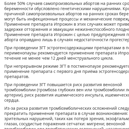
Более 50% случаев самопроизвольных абортов на ранних сро
беременности обусловлено генетическими нарушениями. Кро
причиной самопроизвольных абортов на ранних сроках бер
могут быть инфекционные процессы и механические повреж
Применение препарата Ипрожин в этих случаях может приве
задержке отторжения и эвакуации нежизнеспособного плодно
Применение препарата Ипрожин с целью предупреждения 
аборта оправдано лишь в случаях недостаточности прогесте
При проведении ЗГТ эстрогенсодержащими препаратами в п
перименопаузы рекомендуется применение препарата Ипро
течение не менее чем 12 дней менструального цикла.
При непрерывном режиме ЗГТ в постменопаузе рекомендует
применение препарата с первого дня приёма эстрогенсоде
препаратов.
При проведении ЗГТ повышается риск развития венозной
тромбоэмболии (тромбоза глубоких вен или тромбоэмболии л
артерии), риск развития ишемического инсульта, ишемическ
сердца.
Из-за риска развития тромбоэмболических осложнений следу
прекратить применение препарата в случае возникновения:
зрительных нарушений, таких как потеря зрения, экзофтальм
глазах, сосудистые поражения сетчатки: мигрени; венозной
тромбоэмболии или тромботических осложнений, независимо