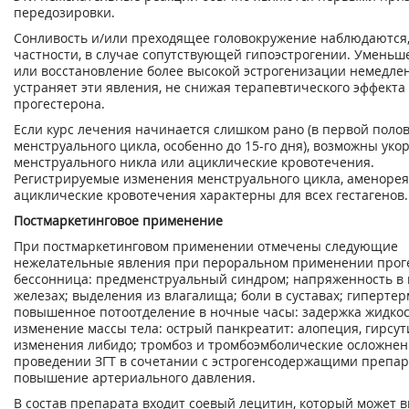
передозировки.
Сонливость и/или преходящее головокружение наблюдаются,
частности, в случае сопутствующей гипоэстрогении. Уменьш
или восстановление более высокой эстрогенизации немедле
устраняет эти явления, не снижая терапевтического эффекта
прогестерона.
Если курс лечения начинается слишком рано (в первой поло
менструального цикла, особенно до 15-го дня), возможны уко
менструального никла или ациклические кровотечения.
Регистрируемые изменения менструального цикла, аменорея
ациклические кровотечения характерны для всех гестагенов.
Постмаркетинговое применение
При постмаркетинговом применении отмечены следующие
нежелательные явления при пероральном применении прог
бессонница: предменструальный синдром; напряженность в
железах; выделения из влагалища; боли в суставах; гипертер
повышенное потоотделение в ночные часы: задержка жидкос
изменение массы тела: острый панкреатит: алопеция, гирсут
изменения либидо; тромбоз и тромбоэмболические осложнен
проведении ЗГТ в сочетании с эстрогенсодержащими препар
повышение артериального давления.
В состав препарата входит соевый лецитин, который может 