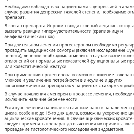
Необходимо наблюдать за пациентками с депрессией в анамн
случае развития депрессии тяжелой степени, необходимо от
препарат.
В состав препарата Ипрожин входит соевый лецитин, котор
вызвать реакции гиперчувствительности (крапивницу и
анафилактический шок).
При длительном лечении прогестероном необходимо регуля
проводить медицинские осмотры (включая исследование фу
печени); лечение необходимо отменить в случае возникнове
отклонений от нормальных показателей функциональных пр
или холестатической желтухи.
При применении прогестерона возможно снижение толерант
глюкозе и увеличение потребности в инсулине и других
гипогликемических препаратах у пациенток с сахарным диаб
В случае появления аменореи в процессе лечения, необходи
исключить наличие беременности.
Если курс лечения начинается слишком рано в начале менст
цикла, особенно до 15-го дня цикла, возможны укорочение ци
ациклические кровотечения. В случае ациклических кровоте
следует применять препарат до выяснения их причины, вкл
проведение гистологического исследования эндометрия.